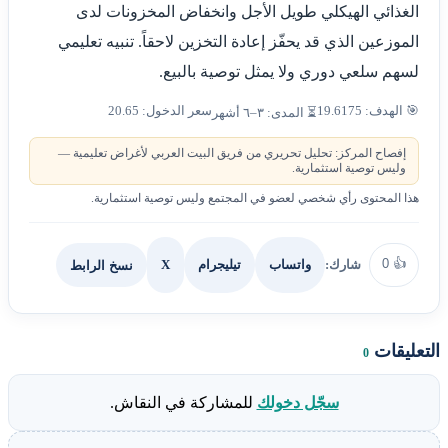
الغذائي الهيكلي طويل الأجل وانخفاض المخزونات لدى
الموزعين الذي قد يحفّز إعادة التخزين لاحقاً. تنبيه تعليمي
لسهم سلعي دوري ولا يمثل توصية بالبيع.
🎯 الهدف: 19.6175
سعر الدخول: 20.65
⏳ المدى: ٣–٦ أشهر
إفصاح المركز: تحليل تحريري من فريق البيت العربي لأغراض تعليمية —
وليس توصية استثمارية.
هذا المحتوى رأي شخصي لعضو في المجتمع وليس توصية استثمارية.
0
👍
شارك:
X
نسخ الرابط
واتساب
تيليجرام
التعليقات
0
سجّل دخولك
للمشاركة في النقاش.