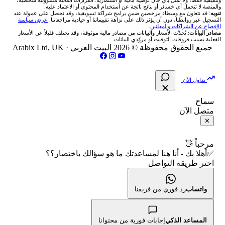
وتثقيفية فقط، ولا تمثل بأي حال توصية مالية أو استثمارية. القرارات المالية مسؤولية شخصية،
والمنصة لا تتحمل أي خسائر أو نتائج ناتجة عن استخدام المحتوى أو الاعتماد عليه.
انتراكتيف بروكرز IBKR
تنويه
: قد نتعاون مع وسطاء مرخصين ضمن برامج شراكة تسويقية، وقد نحصل على عمولة عند
شركات تداول في العراق
🇯🇴 بورصة عمّان
📌 حاسبة النقاط المحورية
التسجيل عبر روابطنا، دون أن يؤثر ذلك على نزاهة تقييماتنا أو حيادية مراجعاتنا.
عرض سياسة
💱 أسعار العملات والفوركس
فريق المؤلفين
الإفصاح عن الشراكات والمعلنين
.
مصادر البيانات
: تُحدَّث الأسعار والبيانات من مصادر مالية موثوقة، وقد تختلف قليلاً عن الأسعار
شركات تداول في فلسطين
الفعلية بسبب فروقات التوقيت أو مزوّدي البيانات.
🇧🇭 بورصة البحرين
📏 حاسبة حجم المركز
💵 سعر الريال السعودي في مصر
مقالات تعليمية
جميع الحقوق محفوظة © 2026 البيت العربي ·
Arabix Ltd, UK
شركات تداول في مصر
🇴🇲 بورصة مسقط
🔄 حاسبة تكلفة السواب
📅 المؤشرات الاقتصادية
سياسة تقييم الشركات
تداول الآن
🇵🇸 بورصة فلسطين
📈 حاسبة عائد التداول
شركات التداول النصابة
سماح
متصل الآن
فلتر الأسهم الشرعي
📊 حاسبة الربح التراكمي
الإبلاغ عن شركة نصابة
✕
📋 جميع الأسهم
🧮 حاسبة متوسط سعر السهم
شروط الاستخدام
مرحباً 👋
✅أهلا بك - أنا هنا لمساعدتك ما هو سؤالك باختصار؟؟
🕌 الأسهم الحلال
اختر طريقة التواصل
📅 التقويم الاقتصادي
سياسة الخصوصية
👨‍🏫 العلماء والهيئات الشرعية
🕐 أوقات عمل السوق
واتساب
رد فوري من فريقنا
🇺🇸 متى يفتح السوق الأمريكي؟
المساعد الذكي
إجابات فورية من محتوانا