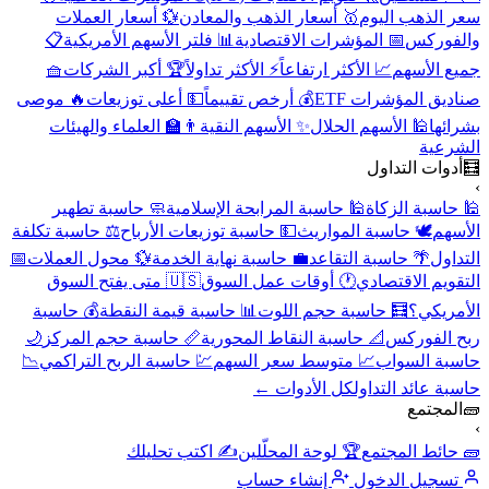
سعر الذهب اليوم
🥇 أسعار الذهب والمعادن
💱 أسعار العملات
والفوركس
📅 المؤشرات الاقتصادية
📊 فلتر الأسهم الأمريكية
📋
جميع الأسهم
📈 الأكثر ارتفاعاً
⚡ الأكثر تداولاً
🏆 أكبر الشركات
🧺
صناديق المؤشرات ETF
💰 أرخص تقييماً
💵 أعلى توزيعات
🔥 موصى
بشرائها
🕌 الأسهم الحلال
✨ الأسهم النقية
👨‍🏫 العلماء والهيئات
الشرعية
🧮
أدوات التداول
›
🕌 حاسبة الزكاة
🕌 حاسبة المرابحة الإسلامية
🧼 حاسبة تطهير
الأسهم
🕊️ حاسبة المواريث
💵 حاسبة توزيعات الأرباح
⚖️ حاسبة تكلفة
التداول
🌴 حاسبة التقاعد
💼 حاسبة نهاية الخدمة
💱 محول العملات
📅
التقويم الاقتصادي
🕐 أوقات عمل السوق
🇺🇸 متى يفتح السوق
الأمريكي؟
🧮 حاسبة حجم اللوت
📊 حاسبة قيمة النقطة
💰 حاسبة
ربح الفوركس
📐 حاسبة النقاط المحورية
📏 حاسبة حجم المركز
🌙
حاسبة السواب
📈 متوسط سعر السهم
💹 حاسبة الربح التراكمي
📉
حاسبة عائد التداول
كل الأدوات ←
🧱
المجتمع
›
🧱 حائط المجتمع
🏆 لوحة المحلّلين
✍️ اكتب تحليلك
تسجيل الدخول
إنشاء حساب