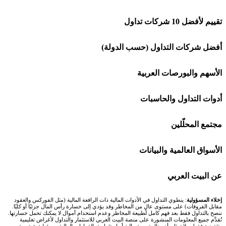
تقييم لأفضل 10 شركات تداول
شركة Capital.com
أفضل شركات التداول (حسب الدولة)
افاتريد AvaTrade
شركات تداول في السعودية
الأسهم والبورصات العربية
اكسنس Exness
شركات تداول في الإمارات
🌍 كل البورصات العربية
أدوات التداول والحاسبات
منصة بينانس
شركات تداول في الكويت
🇸🇦 السوق السعودية
🕌 حاسبة الزكاة
مجتمع المحلّلين
Bybit باي بت
شركات تداول في قطر
🇦🇪 أسواق الإمارات
💱 محول العملات
🧱 حائط المجتمع
الأسواق العالمية والبيانات
شركة Xm
شركات تداول في البحرين
🇪🇬 البورصة المصرية
🧮 حاسبة حجم اللوت
🏆 لوحة المحلّلين
🌐 المؤشرات العالمية
عن البيت العربي
شركة Okx
شركات تداول في عُمان
🇰🇼 بورصة الكويت
📊 حاسبة قيمة النقطة
✍️ اكتب تحليلك
🥇 سعر الذهب اليوم
من نحن
إخلاء المسؤولية
: ينطوي التداول في الأدوات المالية ذات الرافعة المالية (مثل الفوركس والعقود
مقابل الفروقات) على مستوى عالٍ من المخاطر وقد يؤدي إلى خسارة رأس المال جزئيًا أو كليًا.
ننصح بالتداول فقط بعد فهم كامل لطبيعة المخاطر وعدم استخدام أموال لا يمكنك تحمل خسارتها.
اكس تي بي XTB
شركات تداول في الأردن
🇶🇦 بورصة قطر
💰 حاسبة ربح الفوركس
تُقدَّم جميع المعلومات المنشورة على منصة البيت العربي للاستثمار والتداول لأغراض تعليمية
🥇 أسعار الذهب والمعادن
تواصل معنا