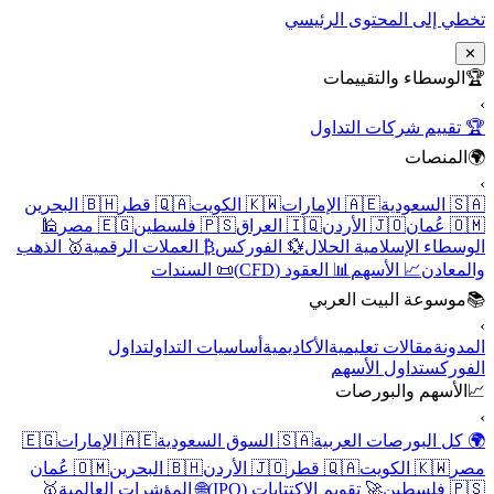
تخطي إلى المحتوى الرئيسي
✕
🏆
الوسطاء والتقييمات
›
🏆 تقييم شركات التداول
🌍
المنصات
›
🇸🇦 السعودية
🇦🇪 الإمارات
🇰🇼 الكويت
🇶🇦 قطر
🇧🇭 البحرين
🇴🇲 عُمان
🇯🇴 الأردن
🇮🇶 العراق
🇵🇸 فلسطين
🇪🇬 مصر
🕌
الوسطاء الإسلامية الحلال
💱 الفوركس
₿ العملات الرقمية
🥇 الذهب
والمعادن
📈 الأسهم
📊 العقود (CFD)
📜 السندات
📚
موسوعة البيت العربي
›
المدونة
مقالات تعليمية
الأكاديمية
أساسيات التداول
تداول
الفوركس
تداول الأسهم
📈
الأسهم والبورصات
›
🌍 كل البورصات العربية
🇸🇦 السوق السعودية
🇦🇪 الإمارات
🇪🇬
مصر
🇰🇼 الكويت
🇶🇦 قطر
🇯🇴 الأردن
🇧🇭 البحرين
🇴🇲 عُمان
🇵🇸 فلسطين
🚀 تقويم الاكتتابات (IPO)
🌐 المؤشرات العالمية
🥇