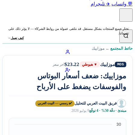
💬 واتساب
✈️ تليجرام
نختار جميع المنتجات بشكل مستقل. قد نتلقى عمولة من روابط الشركاء — لا يؤثر ذلك على
تقييماتنا.
كيف نعمل
حائط المجتمع
←
موزاييك
$23.22
موزاييك
MOS
▼ هبوطي
آخر سعر
موزاييك: ضعف أسعار البوتاس
والفوسفات يضغط على الأرباح
فريق البيت العربي للتحليل
✔️ رسمي — البيت العربي
مبتدئ · دقّة 50% · 4 توقّع
9 يوليو 2026
30