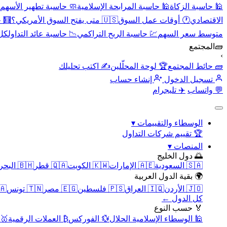
🕌 حاسبة الزكاة
🕌 حاسبة المرابحة الإسلامية
🧼 حاسبة تطهير الأسهم
الاقتصادي
🕐 أوقات عمل السوق
🇺🇸 متى يفتح السوق الأمريكي؟
🧮 
متوسط سعر السهم
💹 حاسبة الربح التراكمي
📉 حاسبة عائد التداول
كل 
🧱
المجتمع
›
🧱 حائط المجتمع
🏆 لوحة المحلّلين
✍️ اكتب تحليلك
تسجيل الدخول
إنشاء حساب
💬 واتساب
✈️ تليجرام
الوسطاء والتقييمات
▾
🏆 تقييم شركات التداول
المنصات
▾
🌅 دول الخليج
🇸🇦 السعودية
🇦🇪 الإمارات
🇰🇼 الكويت
🇶🇦 قطر
🇧🇭 البحرين
🌍 بقية الدول العربية
🇯🇴 الأردن
🇮🇶 العراق
🇵🇸 فلسطين
🇪🇬 مصر
🇹🇳 تونس
🇲🇦 
كل الدول ←
🏅 حسب النوع
🕌 الوسطاء الإسلامية الحلال
💱 الفوركس
₿ العملات الرقمية
🥇 