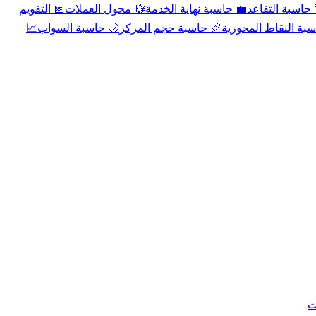
📅 التقويم
💱 محول العملات
💼 حاسبة نهاية الخدمة
🌴 حاسبة التقا
📈
🌙 حاسبة السواب
📏 حاسبة حجم المركز
📐 حاسبة النقاط الم
