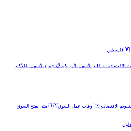
 فلسطين
 الاقتصادية
📊 فلتر الأسهم الأمريكية
📋 جميع الأسهم
📈 الأكثر
لتقويم الاقتصادي
🕐 أوقات عمل السوق
🇺🇸 متى يفتح السوق
داول