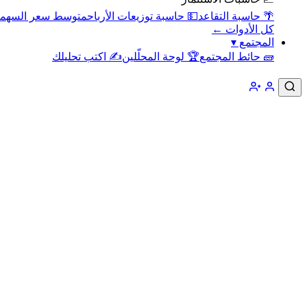
🌴 حاسبة التقاعد
💵 حاسبة توزيعات الأرباح
متوسط سعر السهم
كل الأدوات ←
المجتمع
▾
🧱 حائط المجتمع
🏆 لوحة المحلّلين
✍️ اكتب تحليلك