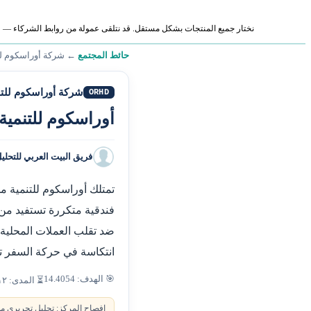
نختار جميع المنتجات بشكل مستقل. قد نتلقى عمولة من روابط الشركاء — لا ي
حائط المجتمع
←
شركة أوراسكوم ل
شركة أوراسكوم للت
ORHD
أوراسكوم للتنمية:
فريق البيت العربي للتحلي
تمتلك أوراسكوم للتنمية م
فندقية متكررة تستفيد من تع
ضد تقلب العملات المحلية.
انتكاسة في حركة السفر ت
🎯 الهدف: 14.4054
⏳ المدى: ١٢–١٨ شهراً
إفصاح المركز: تحليل تحريري من