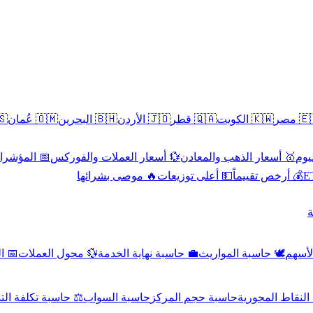
سطين
🇴🇲 عُمان
🇧🇭 البحرين
🇯🇴 الأردن
🇶🇦 قطر
🇰🇼 الكويت
🇪🇬 
 الاقتصادية
💱 أسعار العملات والفوركس
🥇 أسعار الذهب والمعادن
🥇 
🔥 موصى بشرائها
💵 أعلى توزيعات
💰 أرخص تقييماً

صادي
💱 محول العملات
💼 حاسبة نهاية الخدمة
🕊️ حاسبة المواريث
🧼 حا
اسبة تكلفة التداول
حاسبة السواب
حاسبة حجم المركز
حاسبة النقاط ال