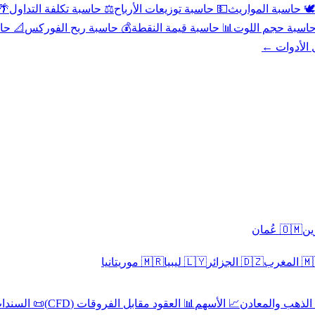
عد
⚖️ حاسبة تكلفة التداول
💵 حاسبة توزيعات الأرباح
🕊️ حاسبة المواريث
حورية
💰 حاسبة ربح الفوركس
📊 حاسبة قيمة النقطة
🧮 حاسبة حجم ال
كل الأدوا
🇴🇲 عُمان
🇲🇷 موريتانيا
🇱🇾 ليبيا
🇩🇿 الجزائر
🇲🇦 ا
 السندات
📊 العقود مقابل الفروقات (CFD)
📈 الأسهم
🥇 الذهب والمع