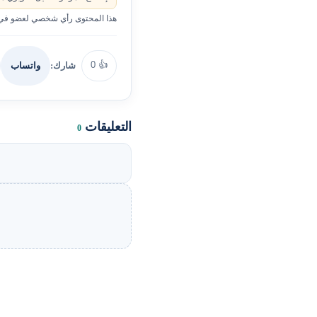
هذا المحتوى رأي شخصي لعضو في ا
0
👍
شارك:
واتساب
التعليقات
0