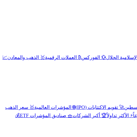
إسلامية الحلال
💱 الفوركس
₿ العملات الرقمية
🥇 الذهب والمعادن
📈
🚀 تقويم الاكتتابات (IPO)
🌐 المؤشرات العالمية
🥇 سعر الذهب
اً
⚡ الأكثر تداولاً
🏆 أكبر الشركات
🧺 صناديق المؤشرات ETF
💰