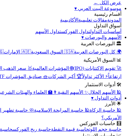
عرض الكل ←
▾
موسوعة البيت العربي
أقسام رئيسية
الأكاديمية
مقالات تعليمية
المدونة
أسواق التداول
تداول الأسهم
تداول الفوركس
أساسيات التداول
▾
الأسهم والبورصات
🏛️ البورصات العربية
مصر
🇦🇪 الإمارات
🇸🇦 السوق السعودية
🌍 كل البورصات العربية
📊 السوق الأمريكية
سعر الذهب اليوم
🌐 المؤشرات العالمية
🚀 تقويم الاكتتابات (IPO)
🧺 صناديق المؤشرات ETF
🏆 أكبر الشركات
⚡ الأكثر تداولاً
ارتفاعاً
🛠️ أدوات الاستثمار
‍🏫 العلماء والهيئات الشرعية
✨ الأسهم النقية
🕌 الأسهم الحلال
▾
أدوات التداول
🌟 الأبرز
سبة تطهير الأسهم
🕌 حاسبة المرابحة الإسلامية
🕌 حاسبة الزكاة
الأمريكي؟
🧮 حاسبات الفوركس
محورية
حاسبة ربح الفوركس
حاسبة قيمة النقطة
حاسبة حجم اللوت
📈 حاسبات الاستثمار