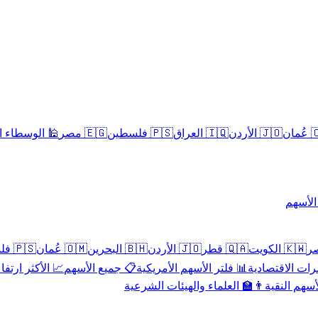
سلامية الحلال
🇪🇬 مصر
🇵🇸 فلسطين
🇮🇶 العراق
🇯🇴 الأردن
🇴
تداول 
🇵🇸 فلسطين
🇴🇲 عُمان
🇧🇭 البحرين
🇯🇴 الأردن
🇶🇦 قطر
🇰🇼 الكويت
 الأكثر ارتفاعاً
📋 جميع الأسهم
📊 فلتر الأسهم الأمريكية
📅 المؤشرات ا
👨‍🏫 العلماء والهيئات الشرعية
✨ الأسهم ال