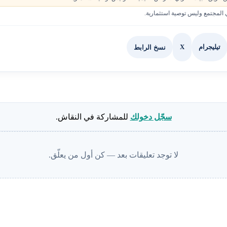
لمجتمع وليس توصية استثمارية.
X
نسخ الرابط
تيليجرام
سجّل دخولك
للمشاركة في النقاش.
لا توجد تعليقات بعد — كن أول من يعلّق.