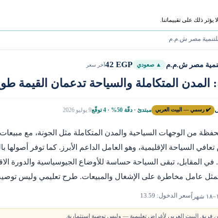
ؤثر ذلك على تقييماتنا.
لتنمية مصر ش.م.م
42 EGP
نمية مصر ش.م.م
▲ صعودي
آخر سعر
 المدن المتكاملة والسياحة تدعمان القيمة طوي
ل
✔️ رسمي — البيت العربي
مبتدئ · دقّة 50% · 4 توقّع
9 يوليو 2026
حفظة من الوجهات السياحية والمدن المتكاملة مثل الجونة، مع مبيعات ع
افي السياحة الإقليمية، وهو العامل الداعم الأبرز. كما توفر أصولها بال
 في المقابل، تبقى السياحة حساسة للأوضاع الجيوسياسية والدورة الاقت
مثل عامل مخاطرة على الإشغال والمبيعات. طرح تعليمي وليس توصية 
سعر الدخول: 13.59
 فريق البيت العربي لأغراض تعليمية — وليس توصية استثمارية.