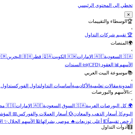
تخطي إلى المحتوى الرئيسي
✕
الوسطاء والتقييمات
🏆
›
🏆 تقييم شركات التداول
المنصات
🌍
›
 عُمان
🇧🇭 البحرين
🇶🇦 قطر
🇰🇼 الكويت
🇦🇪 الإمارات
🇸🇦 السعودية
📜 السندات
📊 العقود (CFD)
الأسهم
موسوعة البيت العربي
📚
›
الأسهم
تداول الفوركس
أساسيات التداول
الأكاديمية
مقالات تعليمية
المدونة
الأسهم والبورصات
📈
›
🇪🇬 مصر
🇦🇪 الإمارات
🇸🇦 السوق السعودية
🌍 كل البورصات العربية
لاقتصادية
💱 أسعار العملات والفوركس
🥇 أسعار الذهب والمعادن
اليوم
نقية
🕌 الأسهم الحلال
🔥 موصى بشرائها
💵 أعلى توزيعات
أرخص تقييماً
أدوات التداول
🧮
›