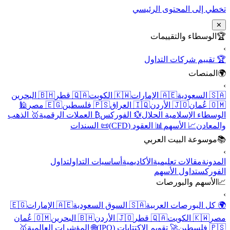
تخطي إلى المحتوى الرئيسي
✕
🏆
الوسطاء والتقييمات
›
🏆 تقييم شركات التداول
🌍
المنصات
›
🇸🇦 السعودية
🇦🇪 الإمارات
🇰🇼 الكويت
🇶🇦 قطر
🇧🇭 البحرين
🇴🇲 عُمان
🇯🇴 الأردن
🇮🇶 العراق
🇵🇸 فلسطين
🇪🇬 مصر
🕌
الوسطاء الإسلامية الحلال
💱 الفوركس
₿ العملات الرقمية
🥇 الذهب
والمعادن
📈 الأسهم
📊 العقود (CFD)
📜 السندات
📚
موسوعة البيت العربي
›
المدونة
مقالات تعليمية
الأكاديمية
أساسيات التداول
تداول
الفوركس
تداول الأسهم
📈
الأسهم والبورصات
›
🌍 كل البورصات العربية
🇸🇦 السوق السعودية
🇦🇪 الإمارات
🇪🇬
مصر
🇰🇼 الكويت
🇶🇦 قطر
🇯🇴 الأردن
🇧🇭 البحرين
🇴🇲 عُمان
🇵🇸 فلسطين
🚀 تقويم الاكتتابات (IPO)
🌐 المؤشرات العالمية
🥇