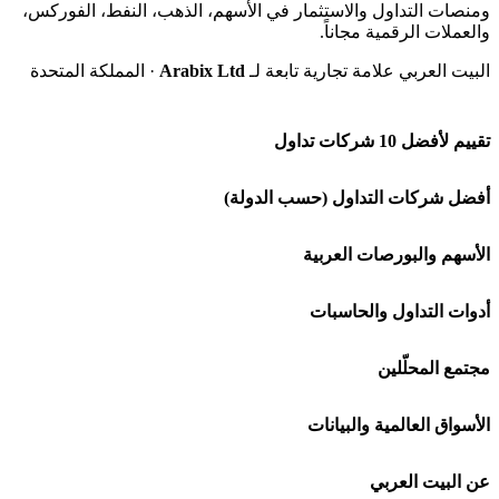
ومنصات التداول والاستثمار في الأسهم، الذهب، النفط، الفوركس،
والعملات الرقمية مجاناً.
البيت العربي علامة تجارية تابعة لـ
Arabix Ltd
· المملكة المتحدة
تقييم لأفضل 10 شركات تداول
شركة Capital.com
أفضل شركات التداول (حسب الدولة)
افاتريد AvaTrade
شركات تداول في السعودية
الأسهم والبورصات العربية
اكسنس Exness
شركات تداول في الإمارات
🌍 كل البورصات العربية
أدوات التداول والحاسبات
منصة بينانس
شركات تداول في الكويت
🇸🇦 السوق السعودية
🕌 حاسبة الزكاة
مجتمع المحلّلين
Bybit باي بت
شركات تداول في قطر
🇦🇪 أسواق الإمارات
💱 محول العملات
🧱 حائط المجتمع
الأسواق العالمية والبيانات
شركة Xm
شركات تداول في البحرين
🇪🇬 البورصة المصرية
🧮 حاسبة حجم اللوت
🏆 لوحة المحلّلين
🌐 المؤشرات العالمية
عن البيت العربي