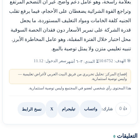
بعلامة راسخة، وهو عامل دعم واضح. غير أن التضخم المرتفع
وتراجع القوة الشرائية يضغطان على الأحجام، فيما يرفع تقلب
الجنيه كلفة الخامات ومواد التغليف المستوردة، ما يجعل
قدرة الشركة على تمرير الأسعار دون فقدان الحصة السوقية
محل اختبار خلال الفترة المقبلة، وهو عامل المخاطرة الأبرز.
تنبيه تعليمي متزن ولا يمثل توصية بالبيع.
🎯 الهدف: 10.6752
سعر الدخول: 11.12
⏳ المدى: ٣–٦ أشهر
إفصاح المركز: تحليل تحريري من فريق البيت العربي لأغراض تعليمية —
وليس توصية استثمارية.
هذا المحتوى رأي شخصي لعضو في المجتمع وليس توصية استثمارية.
0
👍
شارك:
X
نسخ الرابط
واتساب
تيليجرام
التعليقات
0