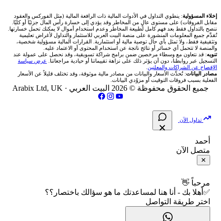
شركة Okx
شركات تداول في عُمان
🇰🇼 بورصة الكويت
📊 حاسبة قيمة النقطة
✍️ اكتب تحليلك
🥇 سعر الذهب اليوم
من نحن
إخلاء المسؤولية
: ينطوي التداول في الأدوات المالية ذات الرافعة المالية (مثل الفوركس والعقود
مقابل الفروقات) على مستوى عالٍ من المخاطر وقد يؤدي إلى خسارة رأس المال جزئيًا أو كليًا.
ننصح بالتداول فقط بعد فهم كامل لطبيعة المخاطر وعدم استخدام أموال لا يمكنك تحمل خسارتها.
اكس تي بي XTB
شركات تداول في الأردن
🇶🇦 بورصة قطر
💰 حاسبة ربح الفوركس
تُقدَّم جميع المعلومات المنشورة على منصة البيت العربي للاستثمار والتداول لأغراض تعليمية
🥇 أسعار الذهب والمعادن
تواصل معنا
وتثقيفية فقط، ولا تمثل بأي حال توصية مالية أو استثمارية. القرارات المالية مسؤولية شخصية،
والمنصة لا تتحمل أي خسائر أو نتائج ناتجة عن استخدام المحتوى أو الاعتماد عليه.
انتراكتيف بروكرز IBKR
تنويه
: قد نتعاون مع وسطاء مرخصين ضمن برامج شراكة تسويقية، وقد نحصل على عمولة عند
شركات تداول في العراق
🇯🇴 بورصة عمّان
📌 حاسبة النقاط المحورية
التسجيل عبر روابطنا، دون أن يؤثر ذلك على نزاهة تقييماتنا أو حيادية مراجعاتنا.
عرض سياسة
💱 أسعار العملات والفوركس
فريق المؤلفين
الإفصاح عن الشراكات والمعلنين
.
مصادر البيانات
: تُحدَّث الأسعار والبيانات من مصادر مالية موثوقة، وقد تختلف قليلاً عن الأسعار
شركات تداول في فلسطين
الفعلية بسبب فروقات التوقيت أو مزوّدي البيانات.
🇧🇭 بورصة البحرين
📏 حاسبة حجم المركز
💵 سعر الريال السعودي في مصر
مقالات تعليمية
جميع الحقوق محفوظة © 2026 البيت العربي ·
Arabix Ltd, UK
شركات تداول في مصر
🇴🇲 بورصة مسقط
🔄 حاسبة تكلفة السواب
📅 المؤشرات الاقتصادية
سياسة تقييم الشركات
تداول الآن
🇵🇸 بورصة فلسطين
📈 حاسبة عائد التداول
شركات التداول النصابة
أحمد
متصل الآن
فلتر الأسهم الشرعي
📊 حاسبة الربح التراكمي
الإبلاغ عن شركة نصابة
✕
📋 جميع الأسهم
🧮 حاسبة متوسط سعر السهم
شروط الاستخدام
مرحباً 👋
✅أهلا بك - أنا هنا لمساعدتك ما هو سؤالك باختصار؟؟
🕌 الأسهم الحلال
اختر طريقة التواصل
📅 التقويم الاقتصادي
سياسة الخصوصية