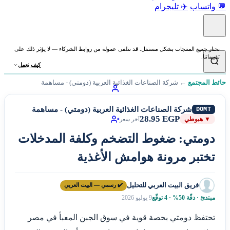
💬 واتساب
✈️ تليجرام
نختار جميع المنتجات بشكل مستقل. قد نتلقى عمولة من روابط الشركاء — لا يؤثر ذلك على
تقييماتنا.
كيف نعمل
حائط المجتمع
←
شركة الصناعات الغذائية العربية (دومتي) - مساهمة
شركة الصناعات الغذائية العربية (دومتي) - مساهمة
DOMT
28.95 EGP
▼ هبوطي
آخر سعر
دومتي: ضغوط التضخم وكلفة المدخلات
تختبر مرونة هوامش الأغذية
فريق البيت العربي للتحليل
✔️ رسمي — البيت العربي
مبتدئ · دقّة 50% · 4 توقّع
9 يوليو 2026
تحتفظ دومتي بحصة قوية في سوق الجبن المعبأ في مصر