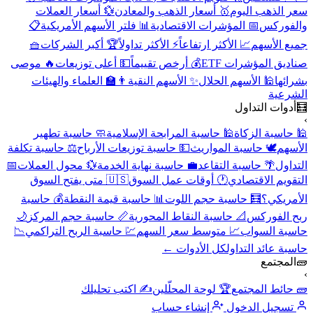
سعر الذهب اليوم
🥇 أسعار الذهب والمعادن
💱 أسعار العملات
والفوركس
📅 المؤشرات الاقتصادية
📊 فلتر الأسهم الأمريكية
📋
جميع الأسهم
📈 الأكثر ارتفاعاً
⚡ الأكثر تداولاً
🏆 أكبر الشركات
🧺
صناديق المؤشرات ETF
💰 أرخص تقييماً
💵 أعلى توزيعات
🔥 موصى
بشرائها
🕌 الأسهم الحلال
✨ الأسهم النقية
👨‍🏫 العلماء والهيئات
الشرعية
🧮
أدوات التداول
›
🕌 حاسبة الزكاة
🕌 حاسبة المرابحة الإسلامية
🧼 حاسبة تطهير
الأسهم
🕊️ حاسبة المواريث
💵 حاسبة توزيعات الأرباح
⚖️ حاسبة تكلفة
التداول
🌴 حاسبة التقاعد
💼 حاسبة نهاية الخدمة
💱 محول العملات
📅
التقويم الاقتصادي
🕐 أوقات عمل السوق
🇺🇸 متى يفتح السوق
الأمريكي؟
🧮 حاسبة حجم اللوت
📊 حاسبة قيمة النقطة
💰 حاسبة
ربح الفوركس
📐 حاسبة النقاط المحورية
📏 حاسبة حجم المركز
🌙
حاسبة السواب
📈 متوسط سعر السهم
💹 حاسبة الربح التراكمي
📉
حاسبة عائد التداول
كل الأدوات ←
🧱
المجتمع
›
🧱 حائط المجتمع
🏆 لوحة المحلّلين
✍️ اكتب تحليلك
تسجيل الدخول
إنشاء حساب