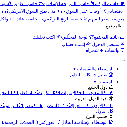
🕌 حاسبة الزكاة
🕌 حاسبة المرابحة الإسلامية
🧼 حاسبة تطهير الأسهم
الاقتصادي
🕐 أوقات عمل السوق
🇺🇸 متى يفتح السوق الأمريكي؟
🧮 
متوسط سعر السهم
💹 حاسبة الربح التراكمي
📉 حاسبة عائد التداول
كل 
🧱
المجتمع
›
🧱 حائط المجتمع
🏆 لوحة المحلّلين
✍️ اكتب تحليلك
تسجيل الدخول
إنشاء حساب
💬 واتساب
✈️ تليجرام
الوسطاء والتقييمات
▾
🏆 تقييم شركات التداول
المنصات
▾
🌅 دول الخليج
🇸🇦 السعودية
🇦🇪 الإمارات
🇰🇼 الكويت
🇶🇦 قطر
🇧🇭 البحرين
🌍 بقية الدول العربية
🇯🇴 الأردن
🇮🇶 العراق
🇵🇸 فلسطين
🇪🇬 مصر
🇹🇳 تونس
🇲🇦 
كل الدول ←
🏅 حسب النوع
🕌 الوسطاء الإسلامية الحلال
💱 الفوركس
₿ العملات الرقمية
🥇 