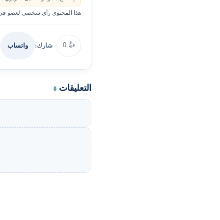
هذا المحتوى رأي شخصي لعضو في ا
0
👍
شارك:
واتساب
التعليقات
0