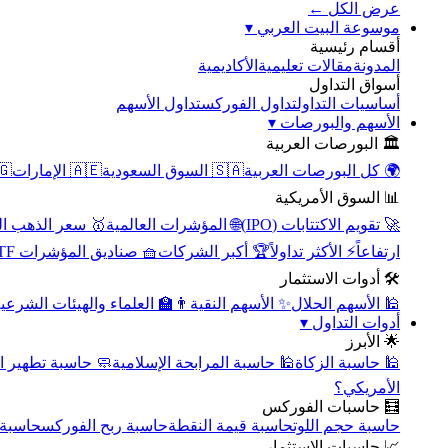
عرض الكل ←
▾
موسوعة البيت العربي
أقسام رئيسية
الأكاديمية
مقالات تعليمية
المدونة
أسواق التداول
تداول الأسهم
تداول الفوركس
أساسيات التداول
▾
الأسهم والبورصات
🏛️ البورصات العربية
مصر
🇦🇪 الإمارات
🇸🇦 السوق السعودية
🌍 كل البورصات العربية
📊 السوق الأمريكية
سعر الذهب اليوم
🌐 المؤشرات العالمية
🚀 تقويم الاكتتابات (IPO)
🧺 صناديق المؤشرات ETF
🏆 أكبر الشركات
⚡ الأكثر تداولاً
ارتفاعاً
🛠️ أدوات الاستثمار
‍🏫 العلماء والهيئات الشرعية
✨ الأسهم النقية
🕌 الأسهم الحلال
▾
أدوات التداول
🌟 الأبرز
سبة تطهير الأسهم
🕌 حاسبة المرابحة الإسلامية
🕌 حاسبة الزكاة
الأمريكي؟
🧮 حاسبات الفوركس
محورية
حاسبة ربح الفوركس
حاسبة قيمة النقطة
حاسبة حجم اللوت
📈 حاسبات الاستثمار