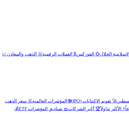
إسلامية الحلال
💱 الفوركس
₿ العملات الرقمية
🥇 الذهب والمعادن
📈
🚀 تقويم الاكتتابات (IPO)
🌐 المؤشرات العالمية
🥇 سعر الذهب
اً
⚡ الأكثر تداولاً
🏆 أكبر الشركات
🧺 صناديق المؤشرات ETF
💰