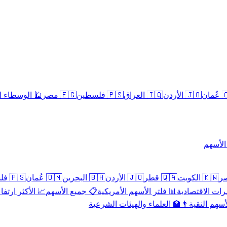
سلامية الحلال
🇪🇬 مصر
🇵🇸 فلسطين
🇮🇶 العراق
🇯🇴 الأردن
🇴
تداول 
🇵🇸 فلسطين
🇴🇲 عُمان
🇧🇭 البحرين
🇯🇴 الأردن
🇶🇦 قطر
🇰🇼 الكويت
 الأكثر ارتفاعاً
📋 جميع الأسهم
📊 فلتر الأسهم الأمريكية
📅 المؤشرات ا
👨‍🏫 العلماء والهيئات الشرعية
✨ الأسهم ال