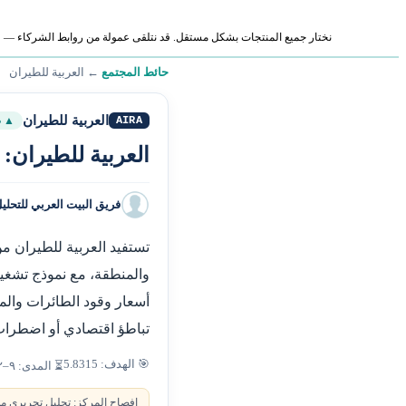
نختار جميع المنتجات بشكل مستقل. قد نتلقى عمولة من روابط الشركاء — لا ي
حائط المجتمع
←
العربية للطيران
العربية للطيران
AIRA
▲ ص
العربية للطيران:
فريق البيت العربي للتحلي
تستفيد العربية للطيران م
والمنطقة، مع نموذج تشغيل
أسعار وقود الطائرات والم
تباطؤ اقتصادي أو اضطراب 
🎯 الهدف: 5.8315
⏳ المدى: ٩–١٢ شهراً
إفصاح المركز: تحليل تحريري من