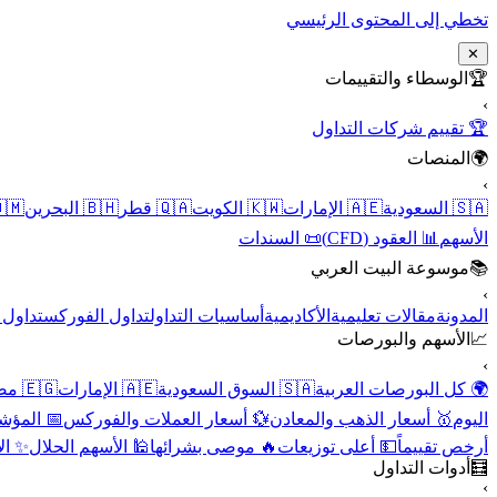
تخطي إلى المحتوى الرئيسي
✕
الوسطاء والتقييمات
🏆
›
🏆 تقييم شركات التداول
المنصات
🌍
›
 عُمان
🇧🇭 البحرين
🇶🇦 قطر
🇰🇼 الكويت
🇦🇪 الإمارات
🇸🇦 السعودية
📜 السندات
📊 العقود (CFD)
الأسهم
موسوعة البيت العربي
📚
›
الأسهم
تداول الفوركس
أساسيات التداول
الأكاديمية
مقالات تعليمية
المدونة
الأسهم والبورصات
📈
›
🇪🇬 مصر
🇦🇪 الإمارات
🇸🇦 السوق السعودية
🌍 كل البورصات العربية
لاقتصادية
💱 أسعار العملات والفوركس
🥇 أسعار الذهب والمعادن
اليوم
نقية
🕌 الأسهم الحلال
🔥 موصى بشرائها
💵 أعلى توزيعات
أرخص تقييماً
أدوات التداول
🧮
›