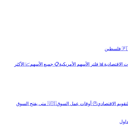
 فلسطين
 الاقتصادية
📊 فلتر الأسهم الأمريكية
📋 جميع الأسهم
📈 الأكثر
لتقويم الاقتصادي
🕐 أوقات عمل السوق
🇺🇸 متى يفتح السوق
داول