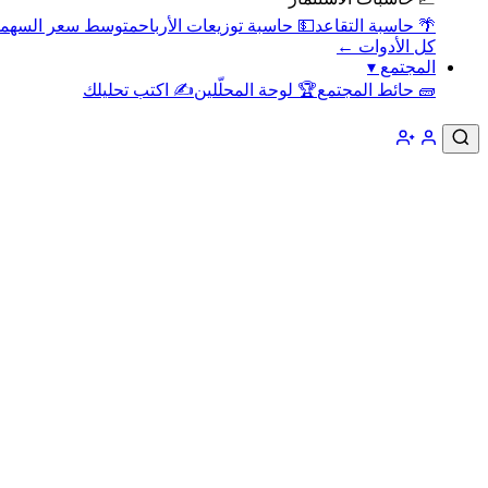
🌴 حاسبة التقاعد
💵 حاسبة توزيعات الأرباح
متوسط سعر السهم
كل الأدوات ←
المجتمع
▾
🧱 حائط المجتمع
🏆 لوحة المحلّلين
✍️ اكتب تحليلك