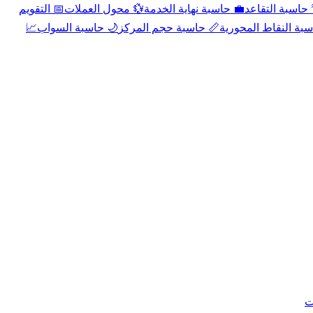
📅 التقويم
💱 محول العملات
💼 حاسبة نهاية الخدمة
🌴 حاسبة التقا
📈
🌙 حاسبة السواب
📏 حاسبة حجم المركز
📐 حاسبة النقاط الم
