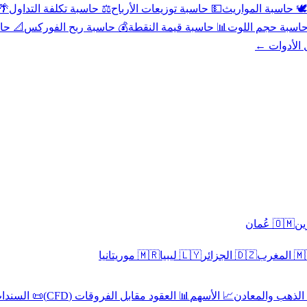
عد
⚖️ حاسبة تكلفة التداول
💵 حاسبة توزيعات الأرباح
🕊️ حاسبة المواريث
حورية
💰 حاسبة ربح الفوركس
📊 حاسبة قيمة النقطة
🧮 حاسبة حجم ال
كل الأدوا
🇴🇲 عُمان
🇲🇷 موريتانيا
🇱🇾 ليبيا
🇩🇿 الجزائر
🇲🇦 ا
 السندات
📊 العقود مقابل الفروقات (CFD)
📈 الأسهم
🥇 الذهب والمع