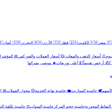
سطين
🇴🇲 عُمان
🇧🇭 البحرين
🇯🇴 الأردن
🇶🇦 قطر
🇰🇼 الكويت
🇪🇬 
 الاقتصادية
💱 أسعار العملات والفوركس
🥇 أسعار الذهب والمعادن
🥇 
🔥 موصى بشرائها
💵 أعلى توزيعات
💰 أرخص تقييماً

صادي
💱 محول العملات
💼 حاسبة نهاية الخدمة
🕊️ حاسبة المواريث
🧼 حا
اسبة تكلفة التداول
حاسبة السواب
حاسبة حجم المركز
حاسبة النقاط ال