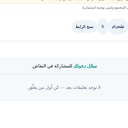
لمجتمع وليس توصية استثمارية.
X
نسخ الرابط
تيليجرام
سجّل دخولك
للمشاركة في النقاش.
لا توجد تعليقات بعد — كن أول من يعلّق.