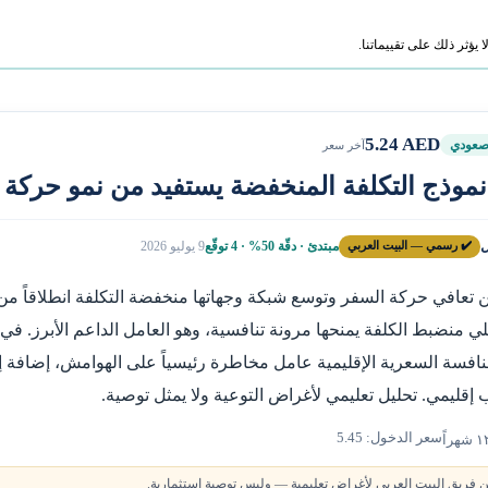
ؤثر ذلك على تقييماتنا.
5.24 AED
عودي
آخر سعر
 نموذج التكلفة المنخفضة يستفيد من نمو حركة 
ل
✔️ رسمي — البيت العربي
مبتدئ · دقّة 50% · 4 توقّع
9 يوليو 2026
ن تعافي حركة السفر وتوسع شبكة وجهاتها منخفضة التكلفة انطلاقاً من
ي منضبط الكلفة يمنحها مرونة تنافسية، وهو العامل الداعم الأبرز. في
نافسة السعرية الإقليمية عامل مخاطرة رئيسياً على الهوامش، إضافة
إقليمي. تحليل تعليمي لأغراض التوعية ولا يمثل توصية.
سعر الدخول: 5.45
 فريق البيت العربي لأغراض تعليمية — وليس توصية استثمارية.