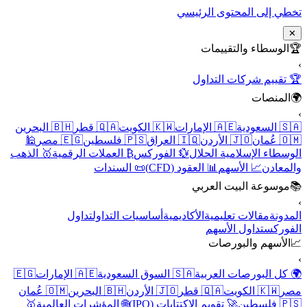
تخطي إلى المحتوى الرئيسي
✕
🏆
الوسطاء والتقييمات
›
🏆 تقييم شركات التداول
🌍
المنصات
›
🇸🇦 السعودية
🇦🇪 الإمارات
🇰🇼 الكويت
🇶🇦 قطر
🇧🇭 البحرين
🇴🇲 عُمان
🇯🇴 الأردن
🇮🇶 العراق
🇵🇸 فلسطين
🇪🇬 مصر
🕌
الوسطاء الإسلامية الحلال
💱 الفوركس
₿ العملات الرقمية
🥇 الذهب
والمعادن
📈 الأسهم
📊 العقود (CFD)
📜 السندات
📚
موسوعة البيت العربي
›
المدونة
مقالات تعليمية
الأكاديمية
أساسيات التداول
تداول
الفوركس
تداول الأسهم
📈
الأسهم والبورصات
›
🌍 كل البورصات العربية
🇸🇦 السوق السعودية
🇦🇪 الإمارات
🇪🇬
مصر
🇰🇼 الكويت
🇶🇦 قطر
🇯🇴 الأردن
🇧🇭 البحرين
🇴🇲 عُمان
🇵🇸 فلسطين
🚀 تقويم الاكتتابات (IPO)
🌐 المؤشرات العالمية
🥇