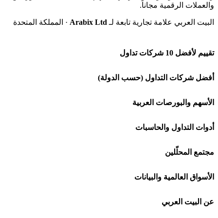
والعملات الرقمية مجاناً.
البيت العربي علامة تجارية تابعة لـ
Arabix Ltd
· المملكة المتحدة
تقييم لأفضل 10 شركات تداول
شركة Capital.com
أفضل شركات التداول (حسب الدولة)
افاتريد AvaTrade
شركات تداول في السعودية
الأسهم والبورصات العربية
اكسنس Exness
شركات تداول في الإمارات
🌍 كل البورصات العربية
أدوات التداول والحاسبات
منصة بينانس
شركات تداول في الكويت
🇸🇦 السوق السعودية
🕌 حاسبة الزكاة
مجتمع المحلّلين
Bybit باي بت
شركات تداول في قطر
🇦🇪 أسواق الإمارات
💱 محول العملات
🧱 حائط المجتمع
الأسواق العالمية والبيانات
شركة Xm
شركات تداول في البحرين
🇪🇬 البورصة المصرية
🧮 حاسبة حجم اللوت
🏆 لوحة المحلّلين
🌐 المؤشرات العالمية
عن البيت العربي
شركة Okx