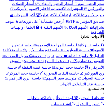
سعر الذهب اليوم
🥇 أسعار الذهب والمعادن
💱 أسعار العملات
والفوركس
📅 المؤشرات الاقتصادية
📊 فلتر الأسهم الأمريكية
📋
جميع الأسهم
📈 الأكثر ارتفاعاً
⚡ الأكثر تداولاً
🏆 أكبر الشركات
🧺
صناديق المؤشرات ETF
💰 أرخص تقييماً
💵 أعلى توزيعات
🔥 موصى
بشرائها
🕌 الأسهم الحلال
✨ الأسهم النقية
👨‍🏫 العلماء والهيئات
الشرعية
🧮
أدوات التداول
›
🕌 حاسبة الزكاة
🕌 حاسبة المرابحة الإسلامية
🧼 حاسبة تطهير
الأسهم
🕊️ حاسبة المواريث
💵 حاسبة توزيعات الأرباح
⚖️ حاسبة تكلفة
التداول
🌴 حاسبة التقاعد
💼 حاسبة نهاية الخدمة
💱 محول العملات
📅
التقويم الاقتصادي
🕐 أوقات عمل السوق
🇺🇸 متى يفتح السوق
الأمريكي؟
🧮 حاسبة حجم اللوت
📊 حاسبة قيمة النقطة
💰 حاسبة
ربح الفوركس
📐 حاسبة النقاط المحورية
📏 حاسبة حجم المركز
🌙
حاسبة السواب
📈 متوسط سعر السهم
💹 حاسبة الربح التراكمي
📉
حاسبة عائد التداول
كل الأدوات ←
🧱
المجتمع
›
🧱 حائط المجتمع
🏆 لوحة المحلّلين
✍️ اكتب تحليلك
تسجيل الدخول
إنشاء حساب