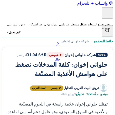
💬 واتساب
✈️ تليجرام
نختار جميع المنتجات بشكل مستقل. قد نتلقى عمولة من روابط الشركاء — لا يؤثر ذلك على
تقييماتنا.
كيف نعمل
حائط المجتمع
←
شركة حلواني إخوان
31.04 SAR
شركة حلواني إخوان
6001
▼ هبوطي
آخر سعر
حلواني إخوان: كلفة المدخلات تضغط
على هوامش الأغذية المصنّعة
فريق البيت العربي للتحليل
✔️ رسمي — البيت العربي
مبتدئ · دقّة 50% · 4 توقّع
9 يوليو 2026
تمتلك حلواني إخوان علامة راسخة في اللحوم المصنّعة
والأغذية في السوق السعودي، وهو عامل دعم أساسي لقاعدة