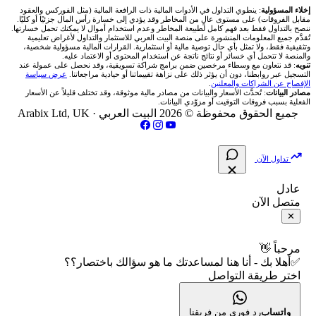
شركات تداول في عُمان
🇰🇼 بورصة الكويت
📊 حاسبة قيمة النقطة
✍️ اكتب تحليلك
🥇 سعر الذهب اليوم
من نحن
إخلاء المسؤولية
: ينطوي التداول في الأدوات المالية ذات الرافعة المالية (مثل الفوركس والعقود
مقابل الفروقات) على مستوى عالٍ من المخاطر وقد يؤدي إلى خسارة رأس المال جزئيًا أو كليًا.
ننصح بالتداول فقط بعد فهم كامل لطبيعة المخاطر وعدم استخدام أموال لا يمكنك تحمل خسارتها.
اكس تي بي XTB
شركات تداول في الأردن
🇶🇦 بورصة قطر
💰 حاسبة ربح الفوركس
تُقدَّم جميع المعلومات المنشورة على منصة البيت العربي للاستثمار والتداول لأغراض تعليمية
🥇 أسعار الذهب والمعادن
تواصل معنا
وتثقيفية فقط، ولا تمثل بأي حال توصية مالية أو استثمارية. القرارات المالية مسؤولية شخصية،
والمنصة لا تتحمل أي خسائر أو نتائج ناتجة عن استخدام المحتوى أو الاعتماد عليه.
انتراكتيف بروكرز IBKR
تنويه
: قد نتعاون مع وسطاء مرخصين ضمن برامج شراكة تسويقية، وقد نحصل على عمولة عند
شركات تداول في العراق
🇯🇴 بورصة عمّان
📌 حاسبة النقاط المحورية
التسجيل عبر روابطنا، دون أن يؤثر ذلك على نزاهة تقييماتنا أو حيادية مراجعاتنا.
عرض سياسة
💱 أسعار العملات والفوركس
فريق المؤلفين
الإفصاح عن الشراكات والمعلنين
.
مصادر البيانات
: تُحدَّث الأسعار والبيانات من مصادر مالية موثوقة، وقد تختلف قليلاً عن الأسعار
شركات تداول في فلسطين
الفعلية بسبب فروقات التوقيت أو مزوّدي البيانات.
🇧🇭 بورصة البحرين
📏 حاسبة حجم المركز
💵 سعر الريال السعودي في مصر
مقالات تعليمية
جميع الحقوق محفوظة © 2026 البيت العربي ·
Arabix Ltd, UK
شركات تداول في مصر
🇴🇲 بورصة مسقط
🔄 حاسبة تكلفة السواب
📅 المؤشرات الاقتصادية
سياسة تقييم الشركات
تداول الآن
🇵🇸 بورصة فلسطين
📈 حاسبة عائد التداول
شركات التداول النصابة
عادل
متصل الآن
فلتر الأسهم الشرعي
📊 حاسبة الربح التراكمي
الإبلاغ عن شركة نصابة
✕
📋 جميع الأسهم
🧮 حاسبة متوسط سعر السهم
شروط الاستخدام
مرحباً 👋
✅أهلا بك - أنا هنا لمساعدتك ما هو سؤالك باختصار؟؟
🕌 الأسهم الحلال
اختر طريقة التواصل
📅 التقويم الاقتصادي
سياسة الخصوصية
👨‍🏫 العلماء والهيئات الشرعية
🕐 أوقات عمل السوق
واتساب
رد فوري من فريقنا