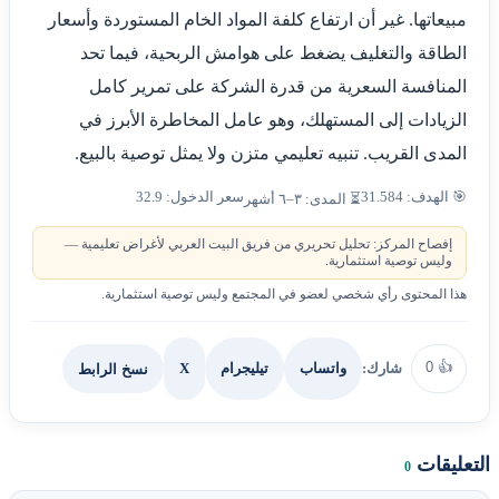
مبيعاتها. غير أن ارتفاع كلفة المواد الخام المستوردة وأسعار
الطاقة والتغليف يضغط على هوامش الربحية، فيما تحد
المنافسة السعرية من قدرة الشركة على تمرير كامل
الزيادات إلى المستهلك، وهو عامل المخاطرة الأبرز في
المدى القريب. تنبيه تعليمي متزن ولا يمثل توصية بالبيع.
🎯 الهدف: 31.584
سعر الدخول: 32.9
⏳ المدى: ٣–٦ أشهر
إفصاح المركز: تحليل تحريري من فريق البيت العربي لأغراض تعليمية —
وليس توصية استثمارية.
هذا المحتوى رأي شخصي لعضو في المجتمع وليس توصية استثمارية.
0
👍
شارك:
X
نسخ الرابط
واتساب
تيليجرام
التعليقات
0