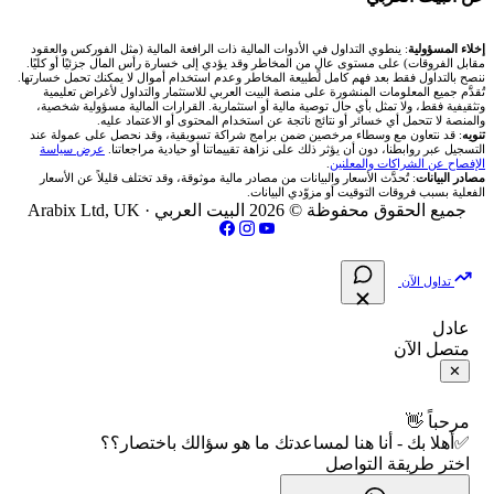
شركة Okx
شركات تداول في عُمان
🇰🇼 بورصة الكويت
📊 حاسبة قيمة النقطة
✍️ اكتب تحليلك
🥇 سعر الذهب اليوم
من نحن
إخلاء المسؤولية
: ينطوي التداول في الأدوات المالية ذات الرافعة المالية (مثل الفوركس والعقود
مقابل الفروقات) على مستوى عالٍ من المخاطر وقد يؤدي إلى خسارة رأس المال جزئيًا أو كليًا.
ننصح بالتداول فقط بعد فهم كامل لطبيعة المخاطر وعدم استخدام أموال لا يمكنك تحمل خسارتها.
اكس تي بي XTB
شركات تداول في الأردن
🇶🇦 بورصة قطر
💰 حاسبة ربح الفوركس
تُقدَّم جميع المعلومات المنشورة على منصة البيت العربي للاستثمار والتداول لأغراض تعليمية
🥇 أسعار الذهب والمعادن
تواصل معنا
وتثقيفية فقط، ولا تمثل بأي حال توصية مالية أو استثمارية. القرارات المالية مسؤولية شخصية،
والمنصة لا تتحمل أي خسائر أو نتائج ناتجة عن استخدام المحتوى أو الاعتماد عليه.
انتراكتيف بروكرز IBKR
تنويه
: قد نتعاون مع وسطاء مرخصين ضمن برامج شراكة تسويقية، وقد نحصل على عمولة عند
شركات تداول في العراق
🇯🇴 بورصة عمّان
📌 حاسبة النقاط المحورية
التسجيل عبر روابطنا، دون أن يؤثر ذلك على نزاهة تقييماتنا أو حيادية مراجعاتنا.
عرض سياسة
💱 أسعار العملات والفوركس
فريق المؤلفين
الإفصاح عن الشراكات والمعلنين
.
مصادر البيانات
: تُحدَّث الأسعار والبيانات من مصادر مالية موثوقة، وقد تختلف قليلاً عن الأسعار
شركات تداول في فلسطين
الفعلية بسبب فروقات التوقيت أو مزوّدي البيانات.
🇧🇭 بورصة البحرين
📏 حاسبة حجم المركز
💵 سعر الريال السعودي في مصر
مقالات تعليمية
جميع الحقوق محفوظة © 2026 البيت العربي ·
Arabix Ltd, UK
شركات تداول في مصر
🇴🇲 بورصة مسقط
🔄 حاسبة تكلفة السواب
📅 المؤشرات الاقتصادية
سياسة تقييم الشركات
تداول الآن
🇵🇸 بورصة فلسطين
📈 حاسبة عائد التداول
شركات التداول النصابة
عادل
متصل الآن
فلتر الأسهم الشرعي
📊 حاسبة الربح التراكمي
الإبلاغ عن شركة نصابة
✕
📋 جميع الأسهم
🧮 حاسبة متوسط سعر السهم
شروط الاستخدام
مرحباً 👋
✅أهلا بك - أنا هنا لمساعدتك ما هو سؤالك باختصار؟؟
🕌 الأسهم الحلال
اختر طريقة التواصل
📅 التقويم الاقتصادي
سياسة الخصوصية