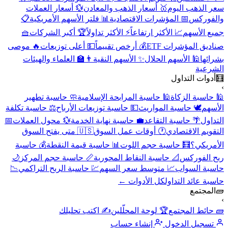
سعر الذهب اليوم
🥇 أسعار الذهب والمعادن
💱 أسعار العملات
والفوركس
📅 المؤشرات الاقتصادية
📊 فلتر الأسهم الأمريكية
📋
جميع الأسهم
📈 الأكثر ارتفاعاً
⚡ الأكثر تداولاً
🏆 أكبر الشركات
🧺
صناديق المؤشرات ETF
💰 أرخص تقييماً
💵 أعلى توزيعات
🔥 موصى
بشرائها
🕌 الأسهم الحلال
✨ الأسهم النقية
👨‍🏫 العلماء والهيئات
الشرعية
🧮
أدوات التداول
›
🕌 حاسبة الزكاة
🕌 حاسبة المرابحة الإسلامية
🧼 حاسبة تطهير
الأسهم
🕊️ حاسبة المواريث
💵 حاسبة توزيعات الأرباح
⚖️ حاسبة تكلفة
التداول
🌴 حاسبة التقاعد
💼 حاسبة نهاية الخدمة
💱 محول العملات
📅
التقويم الاقتصادي
🕐 أوقات عمل السوق
🇺🇸 متى يفتح السوق
الأمريكي؟
🧮 حاسبة حجم اللوت
📊 حاسبة قيمة النقطة
💰 حاسبة
ربح الفوركس
📐 حاسبة النقاط المحورية
📏 حاسبة حجم المركز
🌙
حاسبة السواب
📈 متوسط سعر السهم
💹 حاسبة الربح التراكمي
📉
حاسبة عائد التداول
كل الأدوات ←
🧱
المجتمع
›
🧱 حائط المجتمع
🏆 لوحة المحلّلين
✍️ اكتب تحليلك
تسجيل الدخول
إنشاء حساب