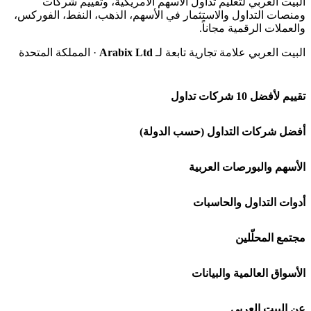
البيت العربي لتعليم تداول الأسهم الأمريكية، وتقييم شركات
ومنصات التداول والاستثمار في الأسهم، الذهب، النفط، الفوركس،
والعملات الرقمية مجاناً.
البيت العربي علامة تجارية تابعة لـ
Arabix Ltd
· المملكة المتحدة
تقييم لأفضل 10 شركات تداول
شركة Capital.com
أفضل شركات التداول (حسب الدولة)
افاتريد AvaTrade
شركات تداول في السعودية
الأسهم والبورصات العربية
اكسنس Exness
شركات تداول في الإمارات
🌍 كل البورصات العربية
أدوات التداول والحاسبات
منصة بينانس
شركات تداول في الكويت
🇸🇦 السوق السعودية
🕌 حاسبة الزكاة
مجتمع المحلّلين
Bybit باي بت
شركات تداول في قطر
🇦🇪 أسواق الإمارات
💱 محول العملات
🧱 حائط المجتمع
الأسواق العالمية والبيانات
شركة Xm
شركات تداول في البحرين
🇪🇬 البورصة المصرية
🧮 حاسبة حجم اللوت
🏆 لوحة المحلّلين
🌐 المؤشرات العالمية
عن البيت العربي