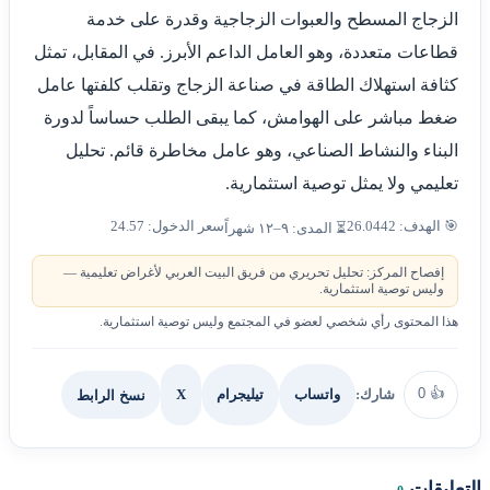
الزجاج المسطح والعبوات الزجاجية وقدرة على خدمة
قطاعات متعددة، وهو العامل الداعم الأبرز. في المقابل، تمثل
كثافة استهلاك الطاقة في صناعة الزجاج وتقلب كلفتها عامل
ضغط مباشر على الهوامش، كما يبقى الطلب حساساً لدورة
البناء والنشاط الصناعي، وهو عامل مخاطرة قائم. تحليل
تعليمي ولا يمثل توصية استثمارية.
🎯 الهدف: 26.0442
سعر الدخول: 24.57
⏳ المدى: ٩–١٢ شهراً
إفصاح المركز: تحليل تحريري من فريق البيت العربي لأغراض تعليمية —
وليس توصية استثمارية.
هذا المحتوى رأي شخصي لعضو في المجتمع وليس توصية استثمارية.
0
👍
شارك:
X
نسخ الرابط
واتساب
تيليجرام
التعليقات