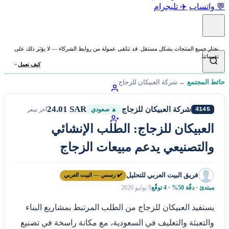
💬 واتساب
✈️ تليجرام
نختار جميع المنتجات بشكل مستقل. قد نتلقى عمولة من روابط الشركاء — لا يؤثر ذلك على
تقييماتنا.
كيف نعمل
حائط المجتمع
←
شركة العبيكان للزجاج
24.01 SAR
شركة العبيكان للزجاج
4145
▲ صعودي
آخر سعر
العبيكان للزجاج: الطلب الإنشائي
والتصنيعي يدعم مبيعات الزجاج
فريق البيت العربي للتحليل
✔️ رسمي — البيت العربي
مبتدئ · دقّة 50% · 4 توقّع
9 يوليو 2026
يستفيد العبيكان للزجاج من الطلب المرتبط بمشاريع البناء
والتعبئة والتغليف في السعودية، مع مكانة راسخة في تصنيع