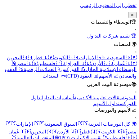
تخطي إلى المحتوى الرئيسي
✕
🏆
الوسطاء والتقييمات
›
🏆 تقييم شركات التداول
🌍
المنصات
›
🇸🇦 السعودية
🇦🇪 الإمارات
🇰🇼 الكويت
🇶🇦 قطر
🇧🇭 البحرين
🇴🇲 عُمان
🇯🇴 الأردن
🇮🇶 العراق
🇵🇸 فلسطين
🇪🇬 مصر
🕌
الوسطاء الإسلامية الحلال
💱 الفوركس
₿ العملات الرقمية
🥇 الذهب
والمعادن
📈 الأسهم
📊 العقود (CFD)
📜 السندات
📚
موسوعة البيت العربي
›
المدونة
مقالات تعليمية
الأكاديمية
أساسيات التداول
تداول
الفوركس
تداول الأسهم
📈
الأسهم والبورصات
›
🌍 كل البورصات العربية
🇸🇦 السوق السعودية
🇦🇪 الإمارات
🇪🇬
مصر
🇰🇼 الكويت
🇶🇦 قطر
🇯🇴 الأردن
🇧🇭 البحرين
🇴🇲 عُمان
🇵🇸 فلسطين
🚀 تقويم الاكتتابات (IPO)
🌐 المؤشرات العالمية
🥇