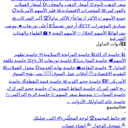
سعر الذهب اليوم
🥇 أسعار الذهب والمعادن
💱 أسعار العملات
والفوركس
📅 المؤشرات الاقتصادية
📊 فلتر الأسهم الأمريكية
📋
جميع الأسهم
📈 الأكثر ارتفاعاً
⚡ الأكثر تداولاً
🏆 أكبر الشركات
🧺
صناديق المؤشرات ETF
💰 أرخص تقييماً
💵 أعلى توزيعات
🔥 موصى
بشرائها
🕌 الأسهم الحلال
✨ الأسهم النقية
👨‍🏫 العلماء والهيئات
الشرعية
🧮
أدوات التداول
›
🕌 حاسبة الزكاة
🕌 حاسبة المرابحة الإسلامية
🧼 حاسبة تطهير
الأسهم
🕊️ حاسبة المواريث
💵 حاسبة توزيعات الأرباح
⚖️ حاسبة تكلفة
التداول
🌴 حاسبة التقاعد
💼 حاسبة نهاية الخدمة
💱 محول العملات
📅
التقويم الاقتصادي
🕐 أوقات عمل السوق
🇺🇸 متى يفتح السوق
الأمريكي؟
🧮 حاسبة حجم اللوت
📊 حاسبة قيمة النقطة
💰 حاسبة
ربح الفوركس
📐 حاسبة النقاط المحورية
📏 حاسبة حجم المركز
🌙
حاسبة السواب
📈 متوسط سعر السهم
💹 حاسبة الربح التراكمي
📉
حاسبة عائد التداول
كل الأدوات ←
🧱
المجتمع
›
🧱 حائط المجتمع
🏆 لوحة المحلّلين
✍️ اكتب تحليلك
تسجيل الدخول
إنشاء حساب