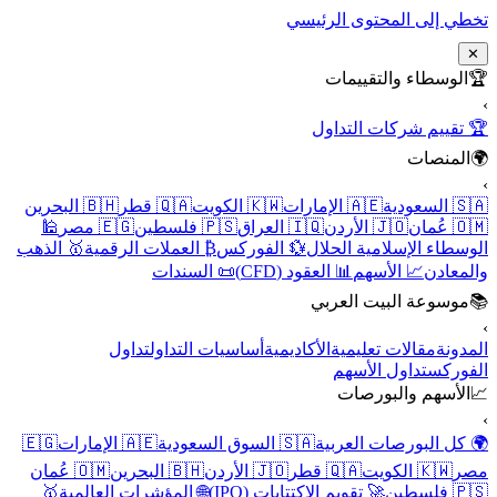
تخطي إلى المحتوى الرئيسي
✕
🏆
الوسطاء والتقييمات
›
🏆 تقييم شركات التداول
🌍
المنصات
›
🇸🇦 السعودية
🇦🇪 الإمارات
🇰🇼 الكويت
🇶🇦 قطر
🇧🇭 البحرين
🇴🇲 عُمان
🇯🇴 الأردن
🇮🇶 العراق
🇵🇸 فلسطين
🇪🇬 مصر
🕌
الوسطاء الإسلامية الحلال
💱 الفوركس
₿ العملات الرقمية
🥇 الذهب
والمعادن
📈 الأسهم
📊 العقود (CFD)
📜 السندات
📚
موسوعة البيت العربي
›
المدونة
مقالات تعليمية
الأكاديمية
أساسيات التداول
تداول
الفوركس
تداول الأسهم
📈
الأسهم والبورصات
›
🌍 كل البورصات العربية
🇸🇦 السوق السعودية
🇦🇪 الإمارات
🇪🇬
مصر
🇰🇼 الكويت
🇶🇦 قطر
🇯🇴 الأردن
🇧🇭 البحرين
🇴🇲 عُمان
🇵🇸 فلسطين
🚀 تقويم الاكتتابات (IPO)
🌐 المؤشرات العالمية
🥇