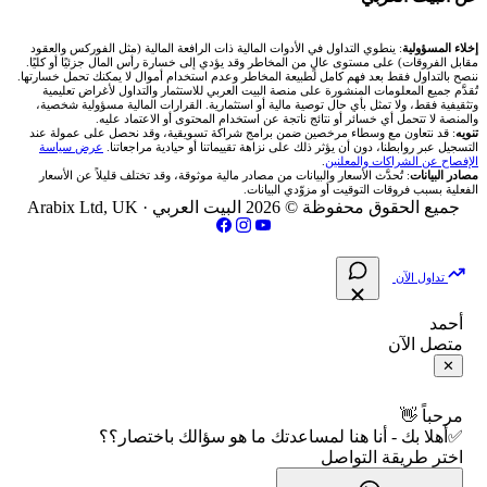
شركة Okx
شركات تداول في عُمان
🇰🇼 بورصة الكويت
📊 حاسبة قيمة النقطة
✍️ اكتب تحليلك
🥇 سعر الذهب اليوم
من نحن
إخلاء المسؤولية
: ينطوي التداول في الأدوات المالية ذات الرافعة المالية (مثل الفوركس والعقود
مقابل الفروقات) على مستوى عالٍ من المخاطر وقد يؤدي إلى خسارة رأس المال جزئيًا أو كليًا.
ننصح بالتداول فقط بعد فهم كامل لطبيعة المخاطر وعدم استخدام أموال لا يمكنك تحمل خسارتها.
اكس تي بي XTB
شركات تداول في الأردن
🇶🇦 بورصة قطر
💰 حاسبة ربح الفوركس
تُقدَّم جميع المعلومات المنشورة على منصة البيت العربي للاستثمار والتداول لأغراض تعليمية
🥇 أسعار الذهب والمعادن
تواصل معنا
وتثقيفية فقط، ولا تمثل بأي حال توصية مالية أو استثمارية. القرارات المالية مسؤولية شخصية،
والمنصة لا تتحمل أي خسائر أو نتائج ناتجة عن استخدام المحتوى أو الاعتماد عليه.
انتراكتيف بروكرز IBKR
تنويه
: قد نتعاون مع وسطاء مرخصين ضمن برامج شراكة تسويقية، وقد نحصل على عمولة عند
شركات تداول في العراق
🇯🇴 بورصة عمّان
📌 حاسبة النقاط المحورية
التسجيل عبر روابطنا، دون أن يؤثر ذلك على نزاهة تقييماتنا أو حيادية مراجعاتنا.
عرض سياسة
💱 أسعار العملات والفوركس
فريق المؤلفين
الإفصاح عن الشراكات والمعلنين
.
مصادر البيانات
: تُحدَّث الأسعار والبيانات من مصادر مالية موثوقة، وقد تختلف قليلاً عن الأسعار
شركات تداول في فلسطين
الفعلية بسبب فروقات التوقيت أو مزوّدي البيانات.
🇧🇭 بورصة البحرين
📏 حاسبة حجم المركز
💵 سعر الريال السعودي في مصر
مقالات تعليمية
جميع الحقوق محفوظة © 2026 البيت العربي ·
Arabix Ltd, UK
شركات تداول في مصر
🇴🇲 بورصة مسقط
🔄 حاسبة تكلفة السواب
📅 المؤشرات الاقتصادية
سياسة تقييم الشركات
تداول الآن
🇵🇸 بورصة فلسطين
📈 حاسبة عائد التداول
شركات التداول النصابة
أحمد
متصل الآن
فلتر الأسهم الشرعي
📊 حاسبة الربح التراكمي
الإبلاغ عن شركة نصابة
✕
📋 جميع الأسهم
🧮 حاسبة متوسط سعر السهم
شروط الاستخدام
مرحباً 👋
✅أهلا بك - أنا هنا لمساعدتك ما هو سؤالك باختصار؟؟
🕌 الأسهم الحلال
اختر طريقة التواصل
📅 التقويم الاقتصادي
سياسة الخصوصية