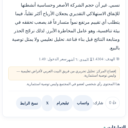
نسبي. غير أن حجم الشركة الأصغر وحساسية أنشطتها
للإنفاق الاستهلاكي التقديري يجعلان الأرباح أكثر تقلباً، فيما
يتطلب أي تقييم مرتفع نمواً متسارعاً قد يصعب تحققه في
بيئة تنافسية، وهو عامل المخاطرة الأبرز. لذلك نرجّح الحذر
ومتابعة النتائج قبل بناء قناعة. تحليل تعليمي ولا يمثل توصية
بالبيع.
🎯 الهدف: 1.4304
سعر الدخول: 1.49
⏳ المدى: ٦ أشهر
إفصاح المركز: تحليل تحريري من فريق البيت العربي لأغراض تعليمية —
وليس توصية استثمارية.
هذا المحتوى رأي شخصي لعضو في المجتمع وليس توصية استثمارية.
0
👍
شارك:
X
نسخ الرابط
واتساب
تيليجرام
التعليقات