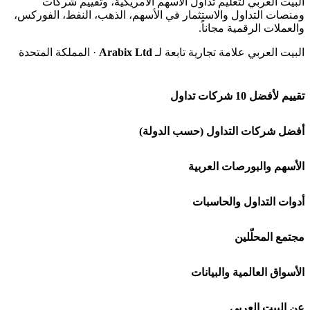
البيت العربي لتعليم تداول الأسهم الأمريكية، وتقييم شركات
ومنصات التداول والاستثمار في الأسهم، الذهب، النفط، الفوركس،
والعملات الرقمية مجاناً.
البيت العربي علامة تجارية تابعة لـ
Arabix Ltd
· المملكة المتحدة
تقييم لأفضل 10 شركات تداول
شركة Capital.com
أفضل شركات التداول (حسب الدولة)
افاتريد AvaTrade
شركات تداول في السعودية
الأسهم والبورصات العربية
اكسنس Exness
شركات تداول في الإمارات
🌍 كل البورصات العربية
أدوات التداول والحاسبات
منصة بينانس
شركات تداول في الكويت
🇸🇦 السوق السعودية
🕌 حاسبة الزكاة
مجتمع المحلّلين
Bybit باي بت
شركات تداول في قطر
🇦🇪 أسواق الإمارات
💱 محول العملات
🧱 حائط المجتمع
الأسواق العالمية والبيانات
شركة Xm
شركات تداول في البحرين
🇪🇬 البورصة المصرية
🧮 حاسبة حجم اللوت
🏆 لوحة المحلّلين
🌐 المؤشرات العالمية
عن البيت العربي