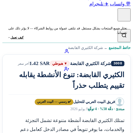
💬 واتساب
✈️ تليجرام
نختار جميع المنتجات بشكل مستقل. قد نتلقى عمولة من روابط الشركاء — لا يؤثر ذلك على
تقييماتنا.
كيف نعمل
حائط المجتمع
←
شركة الكثيري القابضة
1.42 SAR
شركة الكثيري القابضة
3008
▼ هبوطي
آخر سعر
الكثيري القابضة: تنوع الأنشطة يقابله
تقييم يتطلب حذراً
فريق البيت العربي للتحليل
✔️ رسمي — البيت العربي
مبتدئ · دقّة 50% · 4 توقّع
9 يوليو 2026
تمتلك الكثيري القابضة أنشطة متنوعة تشمل التجزئة
والخدمات، ما يوفر تنويعاً في مصادر الدخل كعامل دعم