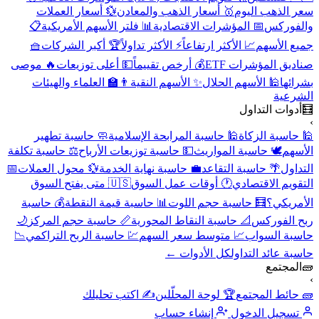
سعر الذهب اليوم
🥇 أسعار الذهب والمعادن
💱 أسعار العملات
والفوركس
📅 المؤشرات الاقتصادية
📊 فلتر الأسهم الأمريكية
📋
جميع الأسهم
📈 الأكثر ارتفاعاً
⚡ الأكثر تداولاً
🏆 أكبر الشركات
🧺
صناديق المؤشرات ETF
💰 أرخص تقييماً
💵 أعلى توزيعات
🔥 موصى
بشرائها
🕌 الأسهم الحلال
✨ الأسهم النقية
👨‍🏫 العلماء والهيئات
الشرعية
🧮
أدوات التداول
›
🕌 حاسبة الزكاة
🕌 حاسبة المرابحة الإسلامية
🧼 حاسبة تطهير
الأسهم
🕊️ حاسبة المواريث
💵 حاسبة توزيعات الأرباح
⚖️ حاسبة تكلفة
التداول
🌴 حاسبة التقاعد
💼 حاسبة نهاية الخدمة
💱 محول العملات
📅
التقويم الاقتصادي
🕐 أوقات عمل السوق
🇺🇸 متى يفتح السوق
الأمريكي؟
🧮 حاسبة حجم اللوت
📊 حاسبة قيمة النقطة
💰 حاسبة
ربح الفوركس
📐 حاسبة النقاط المحورية
📏 حاسبة حجم المركز
🌙
حاسبة السواب
📈 متوسط سعر السهم
💹 حاسبة الربح التراكمي
📉
حاسبة عائد التداول
كل الأدوات ←
🧱
المجتمع
›
🧱 حائط المجتمع
🏆 لوحة المحلّلين
✍️ اكتب تحليلك
تسجيل الدخول
إنشاء حساب