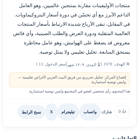
منتجات الأوليفينات مقارنة بمنتجين عالميين، وهو العامل
الداعم الأبرز مع أي تحسّن في دورة أسعار البتروكيماويات.
في المقابل، تبقى الأرباح شديدة الارتباط بأسعار المنتجات
العالمية المتقلبة ودورة العرض والطلب الصينية، وأي فائض
معروض قد يضغط على الهوامش، وهو عامل مخاطرة
يستحق المتابعة. تحليل تعليمي ولا يمثل توصية.
🎯 الهدف: 1.1978
سعر الدخول: 1.13
⏳ المدى: ٩–١٢ شهراً
إفصاح المركز: تحليل تحريري من فريق البيت العربي لأغراض تعليمية —
وليس توصية استثمارية.
هذا المحتوى رأي شخصي لعضو في المجتمع وليس توصية استثمارية.
0
👍
شارك:
X
نسخ الرابط
واتساب
تيليجرام
التعليقات