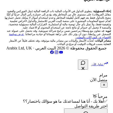
شركة Okx
شركات تداول في عُمان
🇰🇼 بورصة الكويت
📊 حاسبة قيمة النقطة
✍️ اكتب تحليلك
🥇 سعر الذهب اليوم
من نحن
إخلاء المسؤولية
: ينطوي التداول في الأدوات المالية ذات الرافعة المالية (مثل الفوركس والعقود
مقابل الفروقات) على مستوى عالٍ من المخاطر وقد يؤدي إلى خسارة رأس المال جزئيًا أو كليًا.
ننصح بالتداول فقط بعد فهم كامل لطبيعة المخاطر وعدم استخدام أموال لا يمكنك تحمل خسارتها.
اكس تي بي XTB
شركات تداول في الأردن
🇶🇦 بورصة قطر
💰 حاسبة ربح الفوركس
تُقدَّم جميع المعلومات المنشورة على منصة البيت العربي للاستثمار والتداول لأغراض تعليمية
🥇 أسعار الذهب والمعادن
تواصل معنا
وتثقيفية فقط، ولا تمثل بأي حال توصية مالية أو استثمارية. القرارات المالية مسؤولية شخصية،
والمنصة لا تتحمل أي خسائر أو نتائج ناتجة عن استخدام المحتوى أو الاعتماد عليه.
انتراكتيف بروكرز IBKR
تنويه
: قد نتعاون مع وسطاء مرخصين ضمن برامج شراكة تسويقية، وقد نحصل على عمولة عند
شركات تداول في العراق
🇯🇴 بورصة عمّان
📌 حاسبة النقاط المحورية
التسجيل عبر روابطنا، دون أن يؤثر ذلك على نزاهة تقييماتنا أو حيادية مراجعاتنا.
عرض سياسة
💱 أسعار العملات والفوركس
فريق المؤلفين
الإفصاح عن الشراكات والمعلنين
.
مصادر البيانات
: تُحدَّث الأسعار والبيانات من مصادر مالية موثوقة، وقد تختلف قليلاً عن الأسعار
شركات تداول في فلسطين
الفعلية بسبب فروقات التوقيت أو مزوّدي البيانات.
🇧🇭 بورصة البحرين
📏 حاسبة حجم المركز
💵 سعر الريال السعودي في مصر
مقالات تعليمية
جميع الحقوق محفوظة © 2026 البيت العربي ·
Arabix Ltd, UK
شركات تداول في مصر
🇴🇲 بورصة مسقط
🔄 حاسبة تكلفة السواب
📅 المؤشرات الاقتصادية
سياسة تقييم الشركات
تداول الآن
🇵🇸 بورصة فلسطين
📈 حاسبة عائد التداول
شركات التداول النصابة
مرام
متصل الآن
فلتر الأسهم الشرعي
📊 حاسبة الربح التراكمي
الإبلاغ عن شركة نصابة
✕
📋 جميع الأسهم
🧮 حاسبة متوسط سعر السهم
شروط الاستخدام
مرحباً 👋
✅أهلا بك - أنا هنا لمساعدتك ما هو سؤالك باختصار؟؟
🕌 الأسهم الحلال
اختر طريقة التواصل
📅 التقويم الاقتصادي
سياسة الخصوصية