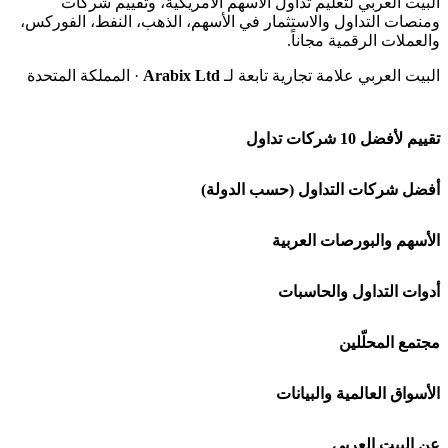
البيت العربي لتعليم تداول الأسهم الأمريكية، وتقييم شركات
ومنصات التداول والاستثمار في الأسهم، الذهب، النفط، الفوركس،
والعملات الرقمية مجاناً.
البيت العربي علامة تجارية تابعة لـ
Arabix Ltd
· المملكة المتحدة
تقييم لأفضل 10 شركات تداول
شركة Capital.com
أفضل شركات التداول (حسب الدولة)
افاتريد AvaTrade
شركات تداول في السعودية
الأسهم والبورصات العربية
اكسنس Exness
شركات تداول في الإمارات
🌍 كل البورصات العربية
أدوات التداول والحاسبات
منصة بينانس
شركات تداول في الكويت
🇸🇦 السوق السعودية
🕌 حاسبة الزكاة
مجتمع المحلّلين
Bybit باي بت
شركات تداول في قطر
🇦🇪 أسواق الإمارات
💱 محول العملات
🧱 حائط المجتمع
الأسواق العالمية والبيانات
شركة Xm
شركات تداول في البحرين
🇪🇬 البورصة المصرية
🧮 حاسبة حجم اللوت
🏆 لوحة المحلّلين
🌐 المؤشرات العالمية
عن البيت العربي