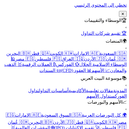
تخطي إلى المحتوى الرئيسي
✕
🏆
الوسطاء والتقييمات
›
🏆 تقييم شركات التداول
🌍
المنصات
›
🇸🇦 السعودية
🇦🇪 الإمارات
🇰🇼 الكويت
🇶🇦 قطر
🇧🇭 البحرين
🇴🇲 عُمان
🇯🇴 الأردن
🇮🇶 العراق
🇵🇸 فلسطين
🇪🇬 مصر
🕌
الوسطاء الإسلامية الحلال
💱 الفوركس
₿ العملات الرقمية
🥇 الذهب
والمعادن
📈 الأسهم
📊 العقود (CFD)
📜 السندات
📚
موسوعة البيت العربي
›
المدونة
مقالات تعليمية
الأكاديمية
أساسيات التداول
تداول
الفوركس
تداول الأسهم
📈
الأسهم والبورصات
›
🌍 كل البورصات العربية
🇸🇦 السوق السعودية
🇦🇪 الإمارات
🇪🇬
مصر
🇰🇼 الكويت
🇶🇦 قطر
🇯🇴 الأردن
🇧🇭 البحرين
🇴🇲 عُمان
🇵🇸 فلسطين
🚀 تقويم الاكتتابات (IPO)
🌐 المؤشرات العالمية
🥇