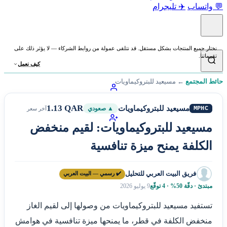
💬 واتساب
✈️ تليجرام
نختار جميع المنتجات بشكل مستقل. قد نتلقى عمولة من روابط الشركاء — لا يؤثر ذلك على
تقييماتنا.
كيف نعمل
حائط المجتمع
←
مسيعيد للبتروكيماويات
1.13 QAR
مسيعيد للبتروكيماويات
MPHC
▲ صعودي
آخر سعر
مسيعيد للبتروكيماويات: لقيم منخفض
الكلفة يمنح ميزة تنافسية
فريق البيت العربي للتحليل
✔️ رسمي — البيت العربي
مبتدئ · دقّة 50% · 4 توقّع
9 يوليو 2026
تستفيد مسيعيد للبتروكيماويات من وصولها إلى لقيم الغاز
منخفض الكلفة في قطر، ما يمنحها ميزة تنافسية في هوامش