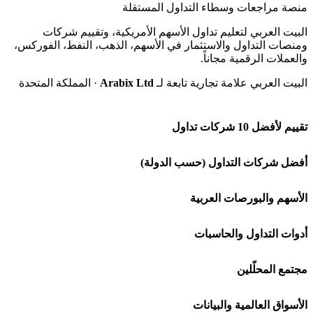
منصة مراجعات وسطاء التداول المستقلة
البيت العربي لتعليم تداول الأسهم الأمريكية، وتقييم شركات
ومنصات التداول والاستثمار في الأسهم، الذهب، النفط، الفوركس،
والعملات الرقمية مجاناً.
البيت العربي علامة تجارية تابعة لـ
Arabix Ltd
· المملكة المتحدة
تقييم لأفضل 10 شركات تداول
شركة Capital.com
أفضل شركات التداول (حسب الدولة)
افاتريد AvaTrade
شركات تداول في السعودية
الأسهم والبورصات العربية
اكسنس Exness
شركات تداول في الإمارات
🌍 كل البورصات العربية
أدوات التداول والحاسبات
منصة بينانس
شركات تداول في الكويت
🇸🇦 السوق السعودية
🕌 حاسبة الزكاة
مجتمع المحلّلين
Bybit باي بت
شركات تداول في قطر
🇦🇪 أسواق الإمارات
💱 محول العملات
🧱 حائط المجتمع
الأسواق العالمية والبيانات