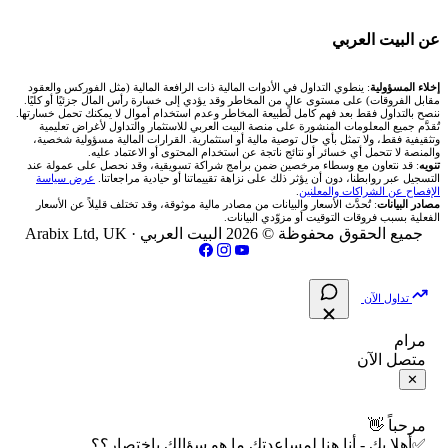
شركة Xm
شركات تداول في البحرين
🇪🇬 البورصة المصرية
🧮 حاسبة حجم اللوت
🏆 لوحة المحلّلين
🌐 المؤشرات العالمية
عن البيت العربي
شركة Okx
شركات تداول في عُمان
🇰🇼 بورصة الكويت
📊 حاسبة قيمة النقطة
✍️ اكتب تحليلك
🥇 سعر الذهب اليوم
من نحن
إخلاء المسؤولية
: ينطوي التداول في الأدوات المالية ذات الرافعة المالية (مثل الفوركس والعقود
مقابل الفروقات) على مستوى عالٍ من المخاطر وقد يؤدي إلى خسارة رأس المال جزئيًا أو كليًا.
ننصح بالتداول فقط بعد فهم كامل لطبيعة المخاطر وعدم استخدام أموال لا يمكنك تحمل خسارتها.
اكس تي بي XTB
شركات تداول في الأردن
🇶🇦 بورصة قطر
💰 حاسبة ربح الفوركس
تُقدَّم جميع المعلومات المنشورة على منصة البيت العربي للاستثمار والتداول لأغراض تعليمية
🥇 أسعار الذهب والمعادن
تواصل معنا
وتثقيفية فقط، ولا تمثل بأي حال توصية مالية أو استثمارية. القرارات المالية مسؤولية شخصية،
والمنصة لا تتحمل أي خسائر أو نتائج ناتجة عن استخدام المحتوى أو الاعتماد عليه.
انتراكتيف بروكرز IBKR
تنويه
: قد نتعاون مع وسطاء مرخصين ضمن برامج شراكة تسويقية، وقد نحصل على عمولة عند
شركات تداول في العراق
🇯🇴 بورصة عمّان
📌 حاسبة النقاط المحورية
التسجيل عبر روابطنا، دون أن يؤثر ذلك على نزاهة تقييماتنا أو حيادية مراجعاتنا.
عرض سياسة
💱 أسعار العملات والفوركس
فريق المؤلفين
الإفصاح عن الشراكات والمعلنين
.
مصادر البيانات
: تُحدَّث الأسعار والبيانات من مصادر مالية موثوقة، وقد تختلف قليلاً عن الأسعار
شركات تداول في فلسطين
الفعلية بسبب فروقات التوقيت أو مزوّدي البيانات.
🇧🇭 بورصة البحرين
📏 حاسبة حجم المركز
💵 سعر الريال السعودي في مصر
مقالات تعليمية
جميع الحقوق محفوظة © 2026 البيت العربي ·
Arabix Ltd, UK
شركات تداول في مصر
🇴🇲 بورصة مسقط
🔄 حاسبة تكلفة السواب
📅 المؤشرات الاقتصادية
سياسة تقييم الشركات
تداول الآن
🇵🇸 بورصة فلسطين
📈 حاسبة عائد التداول
شركات التداول النصابة
مرام
متصل الآن
فحص الأسهم الأمريكية الشرعي
📊 حاسبة الربح التراكمي
الإبلاغ عن شركة نصابة
✕
📋 جميع الأسهم
🧮 حاسبة متوسط سعر السهم
شروط الاستخدام
مرحباً 👋
✅أهلا بك - أنا هنا لمساعدتك ما هو سؤالك باختصار؟؟