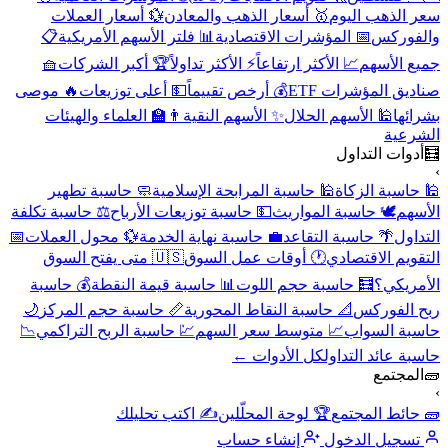
سعر الذهب اليوم
🥇 أسعار الذهب والمعادن
💱 أسعار العملات
والفوركس
📅 المؤشرات الاقتصادية
📊 فلتر الأسهم الأمريكية
📋
جميع الأسهم
📈 الأكثر ارتفاعاً
⚡ الأكثر تداولاً
🏆 أكبر الشركات
🧺
صناديق المؤشرات ETF
💰 أرخص تقييماً
💵 أعلى توزيعات
🔥 موصى
بشرائها
🕌 الأسهم الحلال
✨ الأسهم النقية
👨‍🏫 العلماء والهيئات
الشرعية
🧮
أدوات التداول
›
🕌 حاسبة الزكاة
🕌 حاسبة المرابحة الإسلامية
🧼 حاسبة تطهير
الأسهم
🕊️ حاسبة المواريث
💵 حاسبة توزيعات الأرباح
⚖️ حاسبة تكلفة
التداول
🌴 حاسبة التقاعد
💼 حاسبة نهاية الخدمة
💱 محول العملات
📅
التقويم الاقتصادي
🕐 أوقات عمل السوق
🇺🇸 متى يفتح السوق
الأمريكي؟
🧮 حاسبة حجم اللوت
📊 حاسبة قيمة النقطة
💰 حاسبة
ربح الفوركس
📐 حاسبة النقاط المحورية
📏 حاسبة حجم المركز
🌙
حاسبة السواب
📈 متوسط سعر السهم
💹 حاسبة الربح التراكمي
📉
حاسبة عائد التداول
كل الأدوات ←
🧱
المجتمع
›
🧱 حائط المجتمع
🏆 لوحة المحلّلين
✍️ اكتب تحليلك
تسجيل الدخول
إنشاء حساب