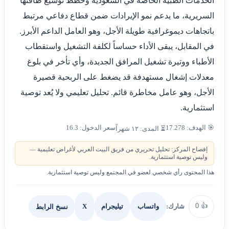
الخدمات الطبية الخاصة في السعودية وخطط توسيع طاقتها
السريرية، ما يدعم نمو الإيرادات ضمن قطاع دفاعي مرتبط
باتجاهات ديموغرافية طويلة الأجل، وهو العامل الداعم الأبرز.
في المقابل، يبقى الأداء حساساً لكلفة التشغيل واستقطاب
الأطباء ووتيرة تشغيل المرافق الجديدة، وأي تأخر في بلوغ
معدلات إشغال مستهدفة قد يضغط على الربحية قصيرة
الأجل، وهو عامل مخاطرة قائم. تحليل تعليمي ولا يُعد توصية
استثمارية.
🎯 الهدف: 17.278
سعر الدخول: 16.3
⏳ المدى: ١٢ شهراً
إفصاح المركز: تحليل تحريري من فريق البيت العربي لأغراض تعليمية —
وليس توصية استثمارية.
هذا المحتوى رأي شخصي لعضو في المجتمع وليس توصية استثمارية.
0
👍
شارك:
X
نسخ الرابط
واتساب
تيليجرام