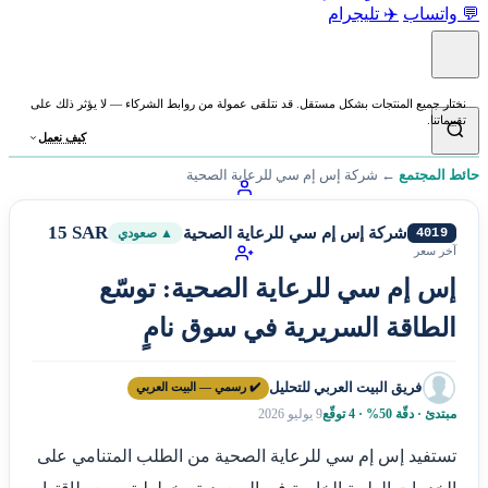
💬 واتساب
✈️ تليجرام
نختار جميع المنتجات بشكل مستقل. قد نتلقى عمولة من روابط الشركاء — لا يؤثر ذلك على
تقييماتنا.
كيف نعمل
حائط المجتمع
←
شركة إس إم سي للرعاية الصحية
15 SAR
شركة إس إم سي للرعاية الصحية
4019
▲ صعودي
آخر سعر
إس إم سي للرعاية الصحية: توسّع
الطاقة السريرية في سوق نامٍ
فريق البيت العربي للتحليل
✔️ رسمي — البيت العربي
مبتدئ · دقّة 50% · 4 توقّع
9 يوليو 2026
تستفيد إس إم سي للرعاية الصحية من الطلب المتنامي على