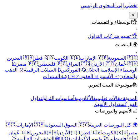
تخطي إلى المحتوى الرئيسي
✕
🏆
الوسطاء والتقييمات
›
🏆 تقييم شركات التداول
🌍
المنصات
›
🇸🇦 السعودية
🇦🇪 الإمارات
🇰🇼 الكويت
🇶🇦 قطر
🇧🇭 البحرين
🇴🇲 عُمان
🇯🇴 الأردن
🇮🇶 العراق
🇵🇸 فلسطين
🇪🇬 مصر
🕌
الوسطاء الإسلامية الحلال
💱 الفوركس
₿ العملات الرقمية
🥇 الذهب
والمعادن
📈 الأسهم
📊 العقود (CFD)
📜 السندات
📚
موسوعة البيت العربي
›
المدونة
مقالات تعليمية
الأكاديمية
أساسيات التداول
تداول
الفوركس
تداول الأسهم
📈
الأسهم والبورصات
›
🌍 كل البورصات العربية
🇸🇦 السوق السعودية
🇦🇪 الإمارات
🇪🇬
مصر
🇰🇼 الكويت
🇶🇦 قطر
🇯🇴 الأردن
🇧🇭 البحرين
🇴🇲 عُمان
🇵🇸 فلسطين
🚀 تقويم الاكتتابات (IPO)
🌐 المؤشرات العالمية
🥇