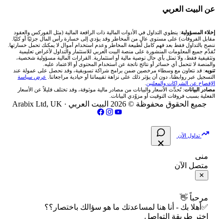
شركة Xm
شركات تداول في البحرين
🇪🇬 البورصة المصرية
🧮 حاسبة حجم اللوت
🏆 لوحة المحلّلين
🌐 المؤشرات العالمية
عن البيت العربي
شركة Okx
شركات تداول في عُمان
🇰🇼 بورصة الكويت
📊 حاسبة قيمة النقطة
✍️ اكتب تحليلك
🥇 سعر الذهب اليوم
من نحن
إخلاء المسؤولية
: ينطوي التداول في الأدوات المالية ذات الرافعة المالية (مثل الفوركس والعقود
مقابل الفروقات) على مستوى عالٍ من المخاطر وقد يؤدي إلى خسارة رأس المال جزئيًا أو كليًا.
ننصح بالتداول فقط بعد فهم كامل لطبيعة المخاطر وعدم استخدام أموال لا يمكنك تحمل خسارتها.
اكس تي بي XTB
شركات تداول في الأردن
🇶🇦 بورصة قطر
💰 حاسبة ربح الفوركس
تُقدَّم جميع المعلومات المنشورة على منصة البيت العربي للاستثمار والتداول لأغراض تعليمية
🥇 أسعار الذهب والمعادن
تواصل معنا
وتثقيفية فقط، ولا تمثل بأي حال توصية مالية أو استثمارية. القرارات المالية مسؤولية شخصية،
والمنصة لا تتحمل أي خسائر أو نتائج ناتجة عن استخدام المحتوى أو الاعتماد عليه.
انتراكتيف بروكرز IBKR
تنويه
: قد نتعاون مع وسطاء مرخصين ضمن برامج شراكة تسويقية، وقد نحصل على عمولة عند
شركات تداول في العراق
🇯🇴 بورصة عمّان
📌 حاسبة النقاط المحورية
التسجيل عبر روابطنا، دون أن يؤثر ذلك على نزاهة تقييماتنا أو حيادية مراجعاتنا.
عرض سياسة
💱 أسعار العملات والفوركس
فريق المؤلفين
الإفصاح عن الشراكات والمعلنين
.
مصادر البيانات
: تُحدَّث الأسعار والبيانات من مصادر مالية موثوقة، وقد تختلف قليلاً عن الأسعار
شركات تداول في فلسطين
الفعلية بسبب فروقات التوقيت أو مزوّدي البيانات.
🇧🇭 بورصة البحرين
📏 حاسبة حجم المركز
💵 سعر الريال السعودي في مصر
مقالات تعليمية
جميع الحقوق محفوظة © 2026 البيت العربي ·
Arabix Ltd, UK
شركات تداول في مصر
🇴🇲 بورصة مسقط
🔄 حاسبة تكلفة السواب
📅 المؤشرات الاقتصادية
سياسة تقييم الشركات
تداول الآن
🇵🇸 بورصة فلسطين
📈 حاسبة عائد التداول
شركات التداول النصابة
منى
متصل الآن
فلتر الأسهم الشرعي
📊 حاسبة الربح التراكمي
الإبلاغ عن شركة نصابة
✕
📋 جميع الأسهم
🧮 حاسبة متوسط سعر السهم
شروط الاستخدام
مرحباً 👋
✅أهلا بك - أنا هنا لمساعدتك ما هو سؤالك باختصار؟؟
🕌 الأسهم الحلال
اختر طريقة التواصل
📅 التقويم الاقتصادي