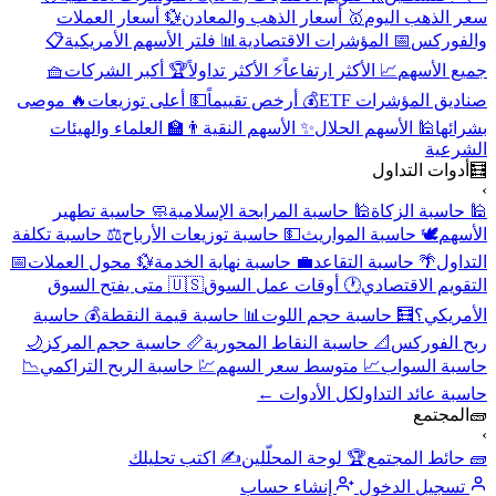
سعر الذهب اليوم
🥇 أسعار الذهب والمعادن
💱 أسعار العملات
والفوركس
📅 المؤشرات الاقتصادية
📊 فلتر الأسهم الأمريكية
📋
جميع الأسهم
📈 الأكثر ارتفاعاً
⚡ الأكثر تداولاً
🏆 أكبر الشركات
🧺
صناديق المؤشرات ETF
💰 أرخص تقييماً
💵 أعلى توزيعات
🔥 موصى
بشرائها
🕌 الأسهم الحلال
✨ الأسهم النقية
👨‍🏫 العلماء والهيئات
الشرعية
🧮
أدوات التداول
›
🕌 حاسبة الزكاة
🕌 حاسبة المرابحة الإسلامية
🧼 حاسبة تطهير
الأسهم
🕊️ حاسبة المواريث
💵 حاسبة توزيعات الأرباح
⚖️ حاسبة تكلفة
التداول
🌴 حاسبة التقاعد
💼 حاسبة نهاية الخدمة
💱 محول العملات
📅
التقويم الاقتصادي
🕐 أوقات عمل السوق
🇺🇸 متى يفتح السوق
الأمريكي؟
🧮 حاسبة حجم اللوت
📊 حاسبة قيمة النقطة
💰 حاسبة
ربح الفوركس
📐 حاسبة النقاط المحورية
📏 حاسبة حجم المركز
🌙
حاسبة السواب
📈 متوسط سعر السهم
💹 حاسبة الربح التراكمي
📉
حاسبة عائد التداول
كل الأدوات ←
🧱
المجتمع
›
🧱 حائط المجتمع
🏆 لوحة المحلّلين
✍️ اكتب تحليلك
تسجيل الدخول
إنشاء حساب