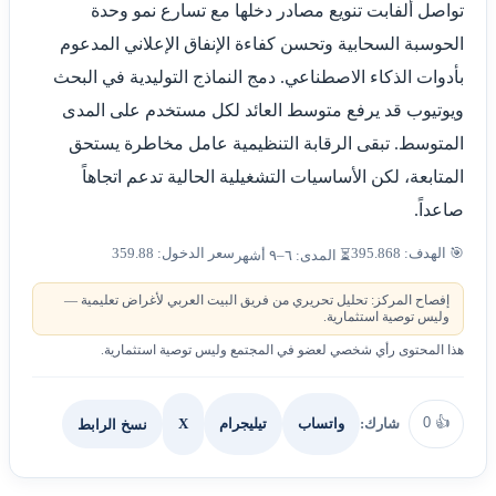
تواصل ألفابت تنويع مصادر دخلها مع تسارع نمو وحدة
الحوسبة السحابية وتحسن كفاءة الإنفاق الإعلاني المدعوم
بأدوات الذكاء الاصطناعي. دمج النماذج التوليدية في البحث
ويوتيوب قد يرفع متوسط العائد لكل مستخدم على المدى
المتوسط. تبقى الرقابة التنظيمية عامل مخاطرة يستحق
المتابعة، لكن الأساسيات التشغيلية الحالية تدعم اتجاهاً
صاعداً.
🎯 الهدف: 395.868
سعر الدخول: 359.88
⏳ المدى: ٦–٩ أشهر
إفصاح المركز: تحليل تحريري من فريق البيت العربي لأغراض تعليمية —
وليس توصية استثمارية.
هذا المحتوى رأي شخصي لعضو في المجتمع وليس توصية استثمارية.
0
👍
شارك:
X
نسخ الرابط
واتساب
تيليجرام