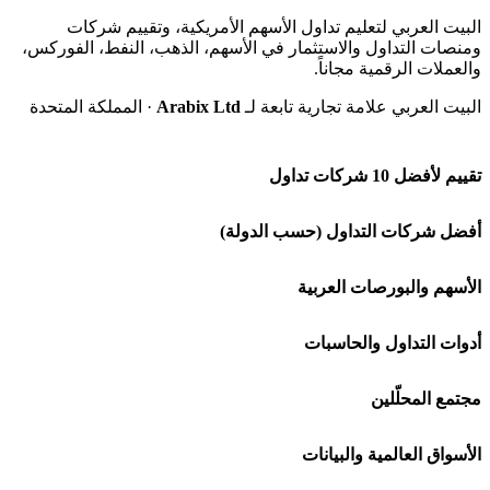
البيت العربي لتعليم تداول الأسهم الأمريكية، وتقييم شركات
ومنصات التداول والاستثمار في الأسهم، الذهب، النفط، الفوركس،
والعملات الرقمية مجاناً.
البيت العربي علامة تجارية تابعة لـ
Arabix Ltd
· المملكة المتحدة
تقييم لأفضل 10 شركات تداول
شركة Capital.com
أفضل شركات التداول (حسب الدولة)
افاتريد AvaTrade
شركات تداول في السعودية
الأسهم والبورصات العربية
اكسنس Exness
شركات تداول في الإمارات
🌍 كل البورصات العربية
أدوات التداول والحاسبات
منصة بينانس
شركات تداول في الكويت
🇸🇦 السوق السعودية
🕌 حاسبة الزكاة
مجتمع المحلّلين
Bybit باي بت
شركات تداول في قطر
🇦🇪 أسواق الإمارات
💱 محول العملات
🧱 حائط المجتمع
الأسواق العالمية والبيانات