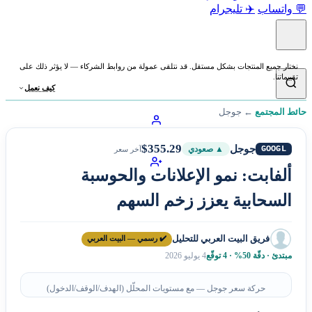
💬 واتساب
✈️ تليجرام
نختار جميع المنتجات بشكل مستقل. قد نتلقى عمولة من روابط الشركاء — لا يؤثر ذلك على
تقييماتنا.
كيف نعمل
حائط المجتمع
←
جوجل
$355.29
جوجل
GOOGL
▲ صعودي
آخر سعر
ألفابت: نمو الإعلانات والحوسبة
السحابية يعزز زخم السهم
فريق البيت العربي للتحليل
✔️ رسمي — البيت العربي
مبتدئ · دقّة 50% · 4 توقّع
4 يوليو 2026
حركة سعر جوجل — مع مستويات المحلّل (الهدف/الوقف/الدخول)