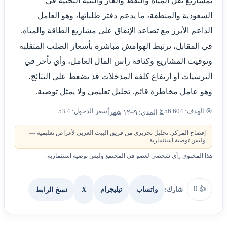
بمشاريع نقل المياه والنفط والغاز والبنية التحتية في
السعودية والمنطقة، ما يدعم دفتر طلباتها، وهو العامل
الداعم الأبرز مع تصاعد الإنفاق على مشاريع الطاقة والمياه.
في المقابل، ترتبط الهوامش مباشرة بأسعار الصلب المتقلبة
وتوقيت المشاريع وكثافة رأس المال العامل، وأي تأخر في
الترسيات أو ارتفاع كلفة المدخلات قد يضغط على النتائج،
وهو عامل مخاطرة قائم. تحليل تعليمي ولا يمثل توصية.
🎯 الهدف: 56.604
سعر الدخول: 53.4
⏳ المدى: ٩–١٢ شهراً
إفصاح المركز: تحليل تحريري من فريق البيت العربي لأغراض تعليمية —
وليس توصية استثمارية.
هذا المحتوى رأي شخصي لعضو في المجتمع وليس توصية استثمارية.
0
👍
شارك:
X
نسخ الرابط
واتساب
تيليجرام