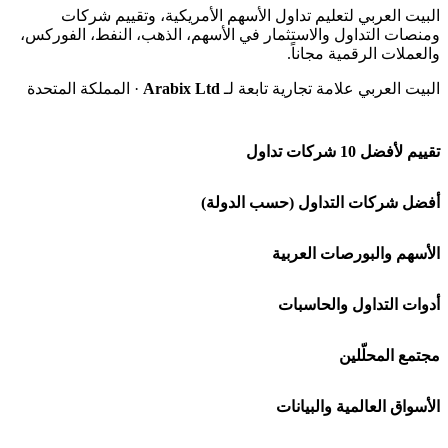
البيت العربي لتعليم تداول الأسهم الأمريكية، وتقييم شركات
ومنصات التداول والاستثمار في الأسهم، الذهب، النفط، الفوركس،
والعملات الرقمية مجاناً.
البيت العربي علامة تجارية تابعة لـ
Arabix Ltd
· المملكة المتحدة
تقييم لأفضل 10 شركات تداول
شركة Capital.com
أفضل شركات التداول (حسب الدولة)
افاتريد AvaTrade
شركات تداول في السعودية
الأسهم والبورصات العربية
اكسنس Exness
شركات تداول في الإمارات
🌍 كل البورصات العربية
أدوات التداول والحاسبات
منصة بينانس
شركات تداول في الكويت
🇸🇦 السوق السعودية
🕌 حاسبة الزكاة
مجتمع المحلّلين
Bybit باي بت
شركات تداول في قطر
🇦🇪 أسواق الإمارات
💱 محول العملات
🧱 حائط المجتمع
الأسواق العالمية والبيانات
شركة Xm
شركات تداول في البحرين
🇪🇬 البورصة المصرية