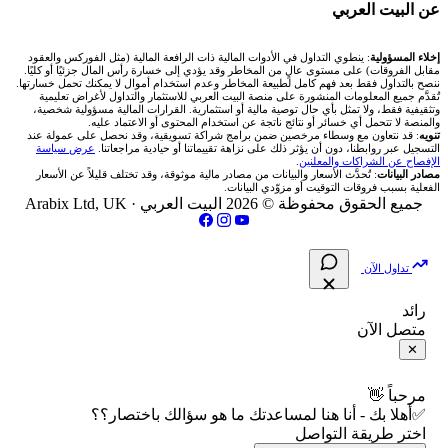
🧮 حاسبة حجم اللوت
🏆 لوحة المحلّلين
🌐 المؤشرات العالمية
عن البيت العربي
شركة Okx
شركات تداول في عُمان
🇰🇼 بورصة الكويت
📊 حاسبة قيمة النقطة
✍️ اكتب تحليلك
🥇 سعر الذهب اليوم
من نحن
إخلاء المسؤولية
: ينطوي التداول في الأدوات المالية ذات الرافعة المالية (مثل الفوركس والعقود
مقابل الفروقات) على مستوى عالٍ من المخاطر وقد يؤدي إلى خسارة رأس المال جزئيًا أو كليًا.
ننصح بالتداول فقط بعد فهم كامل لطبيعة المخاطر وعدم استخدام أموال لا يمكنك تحمل خسارتها.
اكس تي بي XTB
شركات تداول في الأردن
🇶🇦 بورصة قطر
💰 حاسبة ربح الفوركس
تُقدَّم جميع المعلومات المنشورة على منصة البيت العربي للاستثمار والتداول لأغراض تعليمية
🥇 أسعار الذهب والمعادن
تواصل معنا
وتثقيفية فقط، ولا تمثل بأي حال توصية مالية أو استثمارية. القرارات المالية مسؤولية شخصية،
والمنصة لا تتحمل أي خسائر أو نتائج ناتجة عن استخدام المحتوى أو الاعتماد عليه.
انتراكتيف بروكرز IBKR
تنويه
: قد نتعاون مع وسطاء مرخصين ضمن برامج شراكة تسويقية، وقد نحصل على عمولة عند
شركات تداول في العراق
🇯🇴 بورصة عمّان
📌 حاسبة النقاط المحورية
التسجيل عبر روابطنا، دون أن يؤثر ذلك على نزاهة تقييماتنا أو حيادية مراجعاتنا.
عرض سياسة
💱 أسعار العملات والفوركس
فريق المؤلفين
الإفصاح عن الشراكات والمعلنين
.
مصادر البيانات
: تُحدَّث الأسعار والبيانات من مصادر مالية موثوقة، وقد تختلف قليلاً عن الأسعار
شركات تداول في فلسطين
الفعلية بسبب فروقات التوقيت أو مزوّدي البيانات.
🇧🇭 بورصة البحرين
📏 حاسبة حجم المركز
💵 سعر الريال السعودي في مصر
مقالات تعليمية
جميع الحقوق محفوظة © 2026 البيت العربي ·
Arabix Ltd, UK
شركات تداول في مصر
🇴🇲 بورصة مسقط
🔄 حاسبة تكلفة السواب
📅 المؤشرات الاقتصادية
سياسة تقييم الشركات
تداول الآن
🇵🇸 بورصة فلسطين
📈 حاسبة عائد التداول
شركات التداول النصابة
رائد
متصل الآن
فحص الأسهم الأمريكية الشرعي
📊 حاسبة الربح التراكمي
الإبلاغ عن شركة نصابة
✕
📋 جميع الأسهم
🧮 حاسبة متوسط سعر السهم
شروط الاستخدام
مرحباً 👋
✅أهلا بك - أنا هنا لمساعدتك ما هو سؤالك باختصار؟؟
🕌 الأسهم الحلال
اختر طريقة التواصل
📅 التقويم الاقتصادي
سياسة الخصوصية