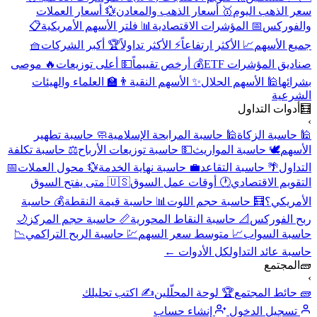
سعر الذهب اليوم
🥇 أسعار الذهب والمعادن
💱 أسعار العملات
والفوركس
📅 المؤشرات الاقتصادية
📊 فلتر الأسهم الأمريكية
📋
جميع الأسهم
📈 الأكثر ارتفاعاً
⚡ الأكثر تداولاً
🏆 أكبر الشركات
🧺
صناديق المؤشرات ETF
💰 أرخص تقييماً
💵 أعلى توزيعات
🔥 موصى
بشرائها
🕌 الأسهم الحلال
✨ الأسهم النقية
👨‍🏫 العلماء والهيئات
الشرعية
🧮
أدوات التداول
›
🕌 حاسبة الزكاة
🕌 حاسبة المرابحة الإسلامية
🧼 حاسبة تطهير
الأسهم
🕊️ حاسبة المواريث
💵 حاسبة توزيعات الأرباح
⚖️ حاسبة تكلفة
التداول
🌴 حاسبة التقاعد
💼 حاسبة نهاية الخدمة
💱 محول العملات
📅
التقويم الاقتصادي
🕐 أوقات عمل السوق
🇺🇸 متى يفتح السوق
الأمريكي؟
🧮 حاسبة حجم اللوت
📊 حاسبة قيمة النقطة
💰 حاسبة
ربح الفوركس
📐 حاسبة النقاط المحورية
📏 حاسبة حجم المركز
🌙
حاسبة السواب
📈 متوسط سعر السهم
💹 حاسبة الربح التراكمي
📉
حاسبة عائد التداول
كل الأدوات ←
🧱
المجتمع
›
🧱 حائط المجتمع
🏆 لوحة المحلّلين
✍️ اكتب تحليلك
تسجيل الدخول
إنشاء حساب