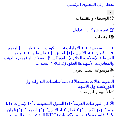
تخطي إلى المحتوى الرئيسي
✕
🏆
الوسطاء والتقييمات
›
🏆 تقييم شركات التداول
🌍
المنصات
›
🇸🇦 السعودية
🇦🇪 الإمارات
🇰🇼 الكويت
🇶🇦 قطر
🇧🇭 البحرين
🇴🇲 عُمان
🇯🇴 الأردن
🇮🇶 العراق
🇵🇸 فلسطين
🇪🇬 مصر
🕌
الوسطاء الإسلامية الحلال
💱 الفوركس
₿ العملات الرقمية
🥇 الذهب
والمعادن
📈 الأسهم
📊 العقود (CFD)
📜 السندات
📚
موسوعة البيت العربي
›
المدونة
مقالات تعليمية
الأكاديمية
أساسيات التداول
تداول
الفوركس
تداول الأسهم
📈
الأسهم والبورصات
›
🌍 كل البورصات العربية
🇸🇦 السوق السعودية
🇦🇪 الإمارات
🇪🇬
مصر
🇰🇼 الكويت
🇶🇦 قطر
🇯🇴 الأردن
🇧🇭 البحرين
🇴🇲 عُمان
🇵🇸 فلسطين
🚀 تقويم الاكتتابات (IPO)
🌐 المؤشرات العالمية
🥇