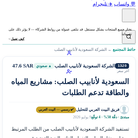
💬 واتساب
✈️ تليجرام
نختار جميع المنتجات بشكل مستقل. قد نتلقى عمولة من روابط الشركاء — لا يؤثر ذلك على
تقييماتنا.
كيف نعمل
حائط المجتمع
←
الشركة السعودية لأنابيب الصلب
47.6 SAR
الشركة السعودية لأنابيب الصلب
1320
▲ صعودي
آخر سعر
السعودية لأنابيب الصلب: مشاريع المياه
والطاقة تدعم الطلبات
فريق البيت العربي للتحليل
✔️ رسمي — البيت العربي
مبتدئ · دقّة 50% · 4 توقّع
9 يوليو 2026
تستفيد الشركة السعودية لأنابيب الصلب من الطلب المرتبط