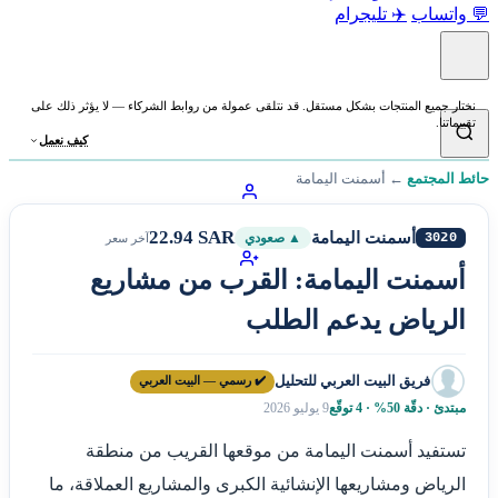
💬 واتساب
✈️ تليجرام
نختار جميع المنتجات بشكل مستقل. قد نتلقى عمولة من روابط الشركاء — لا يؤثر ذلك على
تقييماتنا.
كيف نعمل
حائط المجتمع
←
أسمنت اليمامة
22.94 SAR
أسمنت اليمامة
3020
▲ صعودي
آخر سعر
أسمنت اليمامة: القرب من مشاريع
الرياض يدعم الطلب
فريق البيت العربي للتحليل
✔️ رسمي — البيت العربي
مبتدئ · دقّة 50% · 4 توقّع
9 يوليو 2026
تستفيد أسمنت اليمامة من موقعها القريب من منطقة
الرياض ومشاريعها الإنشائية الكبرى والمشاريع العملاقة، ما