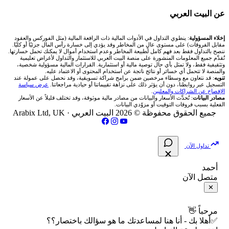
شركة Xm
شركات تداول في البحرين
🇪🇬 البورصة المصرية
🧮 حاسبة حجم اللوت
🏆 لوحة المحلّلين
🌐 المؤشرات العالمية
عن البيت العربي
شركة Okx
شركات تداول في عُمان
🇰🇼 بورصة الكويت
📊 حاسبة قيمة النقطة
✍️ اكتب تحليلك
🥇 سعر الذهب اليوم
من نحن
إخلاء المسؤولية
: ينطوي التداول في الأدوات المالية ذات الرافعة المالية (مثل الفوركس والعقود
مقابل الفروقات) على مستوى عالٍ من المخاطر وقد يؤدي إلى خسارة رأس المال جزئيًا أو كليًا.
ننصح بالتداول فقط بعد فهم كامل لطبيعة المخاطر وعدم استخدام أموال لا يمكنك تحمل خسارتها.
اكس تي بي XTB
شركات تداول في الأردن
🇶🇦 بورصة قطر
💰 حاسبة ربح الفوركس
تُقدَّم جميع المعلومات المنشورة على منصة البيت العربي للاستثمار والتداول لأغراض تعليمية
🥇 أسعار الذهب والمعادن
تواصل معنا
وتثقيفية فقط، ولا تمثل بأي حال توصية مالية أو استثمارية. القرارات المالية مسؤولية شخصية،
والمنصة لا تتحمل أي خسائر أو نتائج ناتجة عن استخدام المحتوى أو الاعتماد عليه.
انتراكتيف بروكرز IBKR
تنويه
: قد نتعاون مع وسطاء مرخصين ضمن برامج شراكة تسويقية، وقد نحصل على عمولة عند
شركات تداول في العراق
🇯🇴 بورصة عمّان
📌 حاسبة النقاط المحورية
التسجيل عبر روابطنا، دون أن يؤثر ذلك على نزاهة تقييماتنا أو حيادية مراجعاتنا.
عرض سياسة
💱 أسعار العملات والفوركس
فريق المؤلفين
الإفصاح عن الشراكات والمعلنين
.
مصادر البيانات
: تُحدَّث الأسعار والبيانات من مصادر مالية موثوقة، وقد تختلف قليلاً عن الأسعار
شركات تداول في فلسطين
الفعلية بسبب فروقات التوقيت أو مزوّدي البيانات.
🇧🇭 بورصة البحرين
📏 حاسبة حجم المركز
💵 سعر الريال السعودي في مصر
مقالات تعليمية
جميع الحقوق محفوظة © 2026 البيت العربي ·
Arabix Ltd, UK
شركات تداول في مصر
🇴🇲 بورصة مسقط
🔄 حاسبة تكلفة السواب
📅 المؤشرات الاقتصادية
سياسة تقييم الشركات
تداول الآن
🇵🇸 بورصة فلسطين
📈 حاسبة عائد التداول
شركات التداول النصابة
أحمد
متصل الآن
فحص الأسهم الأمريكية الشرعي
📊 حاسبة الربح التراكمي
الإبلاغ عن شركة نصابة
✕
📋 جميع الأسهم
🧮 حاسبة متوسط سعر السهم
شروط الاستخدام
مرحباً 👋
✅أهلا بك - أنا هنا لمساعدتك ما هو سؤالك باختصار؟؟