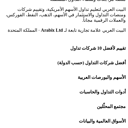
البيت العربي لتعليم تداول الأسهم الأمريكية، وتقييم شركات
ومنصات التداول والاستثمار في الأسهم، الذهب، النفط، الفوركس،
والعملات الرقمية مجاناً.
البيت العربي علامة تجارية تابعة لـ
Arabix Ltd
· المملكة المتحدة
تقييم لأفضل 10 شركات تداول
شركة Capital.com
أفضل شركات التداول (حسب الدولة)
افاتريد AvaTrade
شركات تداول في السعودية
الأسهم والبورصات العربية
اكسنس Exness
شركات تداول في الإمارات
🌍 كل البورصات العربية
أدوات التداول والحاسبات
منصة بينانس
شركات تداول في الكويت
🇸🇦 السوق السعودية
🕌 حاسبة الزكاة
مجتمع المحلّلين
Bybit باي بت
شركات تداول في قطر
🇦🇪 أسواق الإمارات
💱 محول العملات
🧱 حائط المجتمع
الأسواق العالمية والبيانات