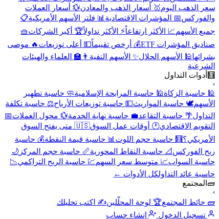
سعر الذهب اليوم
🥇 أسعار الذهب والمعادن
💱 أسعار العملات
والفوركس
📅 المؤشرات الاقتصادية
📊 فلتر الأسهم الأمريكية
📋
جميع الأسهم
📈 الأكثر ارتفاعاً
⚡ الأكثر تداولاً
🏆 أكبر الشركات
🧺
صناديق المؤشرات ETF
💰 أرخص تقييماً
💵 أعلى توزيعات
🔥 موصى
بشرائها
🕌 الأسهم الحلال
✨ الأسهم النقية
👨‍🏫 العلماء والهيئات
الشرعية
🧮
أدوات التداول
›
🕌 حاسبة الزكاة
🕌 حاسبة المرابحة الإسلامية
🧼 حاسبة تطهير
الأسهم
🕊️ حاسبة المواريث
💵 حاسبة توزيعات الأرباح
⚖️ حاسبة تكلفة
التداول
🌴 حاسبة التقاعد
💼 حاسبة نهاية الخدمة
💱 محول العملات
📅
التقويم الاقتصادي
🕐 أوقات عمل السوق
🇺🇸 متى يفتح السوق
الأمريكي؟
🧮 حاسبة حجم اللوت
📊 حاسبة قيمة النقطة
💰 حاسبة
ربح الفوركس
📐 حاسبة النقاط المحورية
📏 حاسبة حجم المركز
🌙
حاسبة السواب
📈 متوسط سعر السهم
💹 حاسبة الربح التراكمي
📉
حاسبة عائد التداول
كل الأدوات ←
🧱
المجتمع
›
🧱 حائط المجتمع
🏆 لوحة المحلّلين
✍️ اكتب تحليلك
تسجيل الدخول
إنشاء حساب