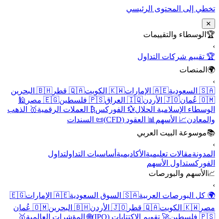
تخطي إلى المحتوى الرئيسي
✕
🏆
الوسطاء والتقييمات
›
🏆 تقييم شركات التداول
🌍
المنصات
›
🇸🇦 السعودية
🇦🇪 الإمارات
🇰🇼 الكويت
🇶🇦 قطر
🇧🇭 البحرين
🇴🇲 عُمان
🇯🇴 الأردن
🇮🇶 العراق
🇵🇸 فلسطين
🇪🇬 مصر
🕌
الوسطاء الإسلامية الحلال
💱 الفوركس
₿ العملات الرقمية
🥇 الذهب
والمعادن
📈 الأسهم
📊 العقود (CFD)
📜 السندات
📚
موسوعة البيت العربي
›
المدونة
مقالات تعليمية
الأكاديمية
أساسيات التداول
تداول
الفوركس
تداول الأسهم
📈
الأسهم والبورصات
›
🌍 كل البورصات العربية
🇸🇦 السوق السعودية
🇦🇪 الإمارات
🇪🇬
مصر
🇰🇼 الكويت
🇶🇦 قطر
🇯🇴 الأردن
🇧🇭 البحرين
🇴🇲 عُمان
🇵🇸 فلسطين
🚀 تقويم الاكتتابات (IPO)
🌐 المؤشرات العالمية
🥇