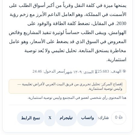
يمنحها ميزة في كلفة النقل وقرباً من أكبر أسواق الطلب على
الأسمنت في المملكة، وهو العامل الداعم الأبرز مع زخم رؤية
2030. في المقابل، تضغط كلفة الطاقة والوقود على
الهوامش، ويبقى الطلب حساساً لوتيرة تنفيذ المشاريع وفائض
المعروض في السوق الذي قد يضغط على الأسعار، وهو عامل
مخاطرة يستحق المتابعة. تحليل تعليمي ولا يُعد توصية
استثمارية.
🎯 الهدف: 25.683
سعر الدخول: 24.46
⏳ المدى: ٩–١٢ شهراً
إفصاح المركز: تحليل تحريري من فريق البيت العربي لأغراض تعليمية —
وليس توصية استثمارية.
هذا المحتوى رأي شخصي لعضو في المجتمع وليس توصية استثمارية.
0
👍
شارك:
X
نسخ الرابط
واتساب
تيليجرام