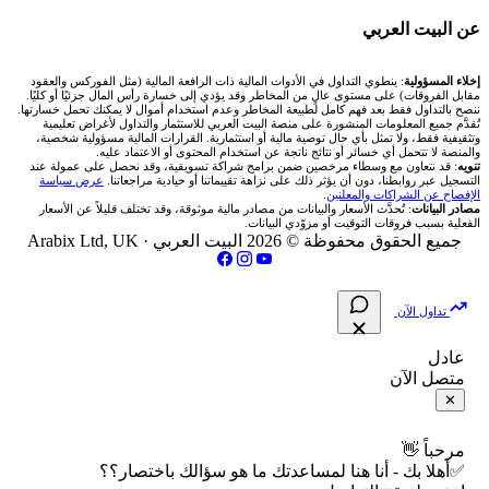
شركة Xm
شركات تداول في البحرين
🇪🇬 البورصة المصرية
🧮 حاسبة حجم اللوت
🏆 لوحة المحلّلين
🌐 المؤشرات العالمية
عن البيت العربي
شركة Okx
شركات تداول في عُمان
🇰🇼 بورصة الكويت
📊 حاسبة قيمة النقطة
✍️ اكتب تحليلك
🥇 سعر الذهب اليوم
من نحن
إخلاء المسؤولية
: ينطوي التداول في الأدوات المالية ذات الرافعة المالية (مثل الفوركس والعقود
مقابل الفروقات) على مستوى عالٍ من المخاطر وقد يؤدي إلى خسارة رأس المال جزئيًا أو كليًا.
ننصح بالتداول فقط بعد فهم كامل لطبيعة المخاطر وعدم استخدام أموال لا يمكنك تحمل خسارتها.
اكس تي بي XTB
شركات تداول في الأردن
🇶🇦 بورصة قطر
💰 حاسبة ربح الفوركس
تُقدَّم جميع المعلومات المنشورة على منصة البيت العربي للاستثمار والتداول لأغراض تعليمية
🥇 أسعار الذهب والمعادن
تواصل معنا
وتثقيفية فقط، ولا تمثل بأي حال توصية مالية أو استثمارية. القرارات المالية مسؤولية شخصية،
والمنصة لا تتحمل أي خسائر أو نتائج ناتجة عن استخدام المحتوى أو الاعتماد عليه.
انتراكتيف بروكرز IBKR
تنويه
: قد نتعاون مع وسطاء مرخصين ضمن برامج شراكة تسويقية، وقد نحصل على عمولة عند
شركات تداول في العراق
🇯🇴 بورصة عمّان
📌 حاسبة النقاط المحورية
التسجيل عبر روابطنا، دون أن يؤثر ذلك على نزاهة تقييماتنا أو حيادية مراجعاتنا.
عرض سياسة
💱 أسعار العملات والفوركس
فريق المؤلفين
الإفصاح عن الشراكات والمعلنين
.
مصادر البيانات
: تُحدَّث الأسعار والبيانات من مصادر مالية موثوقة، وقد تختلف قليلاً عن الأسعار
شركات تداول في فلسطين
الفعلية بسبب فروقات التوقيت أو مزوّدي البيانات.
🇧🇭 بورصة البحرين
📏 حاسبة حجم المركز
💵 سعر الريال السعودي في مصر
مقالات تعليمية
جميع الحقوق محفوظة © 2026 البيت العربي ·
Arabix Ltd, UK
شركات تداول في مصر
🇴🇲 بورصة مسقط
🔄 حاسبة تكلفة السواب
📅 المؤشرات الاقتصادية
سياسة تقييم الشركات
تداول الآن
🇵🇸 بورصة فلسطين
📈 حاسبة عائد التداول
شركات التداول النصابة
عادل
متصل الآن
فحص الأسهم الأمريكية الشرعي
📊 حاسبة الربح التراكمي
الإبلاغ عن شركة نصابة
✕
📋 جميع الأسهم
🧮 حاسبة متوسط سعر السهم
شروط الاستخدام
مرحباً 👋
✅أهلا بك - أنا هنا لمساعدتك ما هو سؤالك باختصار؟؟