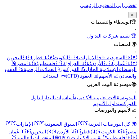
تخطي إلى المحتوى الرئيسي
✕
🏆
الوسطاء والتقييمات
›
🏆 تقييم شركات التداول
🌍
المنصات
›
🇸🇦 السعودية
🇦🇪 الإمارات
🇰🇼 الكويت
🇶🇦 قطر
🇧🇭 البحرين
🇴🇲 عُمان
🇯🇴 الأردن
🇮🇶 العراق
🇵🇸 فلسطين
🇪🇬 مصر
🕌
الوسطاء الإسلامية الحلال
💱 الفوركس
₿ العملات الرقمية
🥇 الذهب
والمعادن
📈 الأسهم
📊 العقود (CFD)
📜 السندات
📚
موسوعة البيت العربي
›
المدونة
مقالات تعليمية
الأكاديمية
أساسيات التداول
تداول
الفوركس
تداول الأسهم
📈
الأسهم والبورصات
›
🌍 كل البورصات العربية
🇸🇦 السوق السعودية
🇦🇪 الإمارات
🇪🇬
مصر
🇰🇼 الكويت
🇶🇦 قطر
🇯🇴 الأردن
🇧🇭 البحرين
🇴🇲 عُمان
🇵🇸 فلسطين
🚀 تقويم الاكتتابات (IPO)
🌐 المؤشرات العالمية
🥇