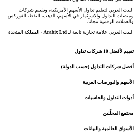
البيت العربي لتعليم تداول الأسهم الأمريكية، وتقييم شركات
ومنصات التداول والاستثمار في الأسهم، الذهب، النفط، الفوركس،
والعملات الرقمية مجاناً.
البيت العربي علامة تجارية تابعة لـ
Arabix Ltd
· المملكة المتحدة
تقييم لأفضل 10 شركات تداول
شركة Capital.com
أفضل شركات التداول (حسب الدولة)
افاتريد AvaTrade
شركات تداول في السعودية
الأسهم والبورصات العربية
اكسنس Exness
شركات تداول في الإمارات
🌍 كل البورصات العربية
أدوات التداول والحاسبات
منصة بينانس
شركات تداول في الكويت
🇸🇦 السوق السعودية
🕌 حاسبة الزكاة
مجتمع المحلّلين
Bybit باي بت
شركات تداول في قطر
🇦🇪 أسواق الإمارات
💱 محول العملات
🧱 حائط المجتمع
الأسواق العالمية والبيانات