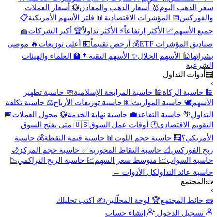
سعر الذهب اليوم
🥇 أسعار الذهب والمعادن
💱 أسعار العملات
والفوركس
📅 المؤشرات الاقتصادية
📊 فلتر الأسهم الأمريكية
📋
جميع الأسهم
📈 الأكثر ارتفاعاً
⚡ الأكثر تداولاً
🏆 أكبر الشركات
🧺
صناديق المؤشرات ETF
💰 أرخص تقييماً
💵 أعلى توزيعات
🔥 موصى
بشرائها
🕌 الأسهم الحلال
✨ الأسهم النقية
👨‍🏫 العلماء والهيئات
الشرعية
🧮
أدوات التداول
›
🕌 حاسبة الزكاة
🕌 حاسبة المرابحة الإسلامية
🧼 حاسبة تطهير
الأسهم
🕊️ حاسبة المواريث
💵 حاسبة توزيعات الأرباح
⚖️ حاسبة تكلفة
التداول
🌴 حاسبة التقاعد
💼 حاسبة نهاية الخدمة
💱 محول العملات
📅
التقويم الاقتصادي
🕐 أوقات عمل السوق
🇺🇸 متى يفتح السوق
الأمريكي؟
🧮 حاسبة حجم اللوت
📊 حاسبة قيمة النقطة
💰 حاسبة
ربح الفوركس
📐 حاسبة النقاط المحورية
📏 حاسبة حجم المركز
🌙
حاسبة السواب
📈 متوسط سعر السهم
💹 حاسبة الربح التراكمي
📉
حاسبة عائد التداول
كل الأدوات ←
🧱
المجتمع
›
🧱 حائط المجتمع
🏆 لوحة المحلّلين
✍️ اكتب تحليلك
تسجيل الدخول
إنشاء حساب