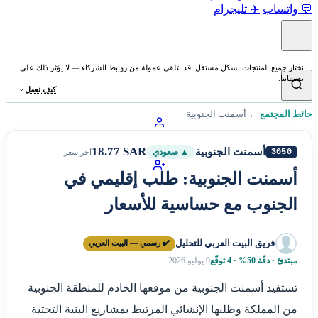
💬 واتساب
✈️ تليجرام
نختار جميع المنتجات بشكل مستقل. قد نتلقى عمولة من روابط الشركاء — لا يؤثر ذلك على
تقييماتنا.
كيف نعمل
حائط المجتمع
←
أسمنت الجنوبية
18.77 SAR
أسمنت الجنوبية
3050
▲ صعودي
آخر سعر
أسمنت الجنوبية: طلب إقليمي في
الجنوب مع حساسية للأسعار
فريق البيت العربي للتحليل
✔️ رسمي — البيت العربي
مبتدئ · دقّة 50% · 4 توقّع
9 يوليو 2026
تستفيد أسمنت الجنوبية من موقعها الخادم للمنطقة الجنوبية
من المملكة وطلبها الإنشائي المرتبط بمشاريع البنية التحتية