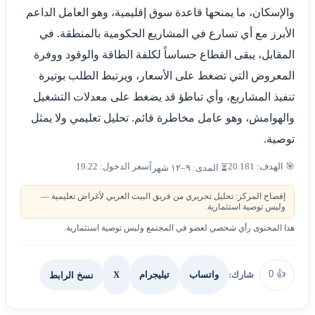
والإسكان، ما يمنحها قاعدة سوق إقليمية، وهو العامل الداعم
الأبرز مع أي تسارع في المشاريع الحكومية بالمنطقة. في
المقابل، يبقى القطاع حساساً لكلفة الطاقة والوقود ووفرة
المعروض التي تضغط على الأسعار، ويرتبط الطلب بوتيرة
تنفيذ المشاريع، وأي تباطؤ قد يضغط على معدلات التشغيل
والهوامش، وهو عامل مخاطرة قائم. تحليل تعليمي ولا يمثل
توصية.
🎯 الهدف: 20.181
سعر الدخول: 19.22
⏳ المدى: ٩–١٢ شهراً
إفصاح المركز: تحليل تحريري من فريق البيت العربي لأغراض تعليمية —
وليس توصية استثمارية.
هذا المحتوى رأي شخصي لعضو في المجتمع وليس توصية استثمارية.
0
👍
شارك:
X
نسخ الرابط
واتساب
تيليجرام