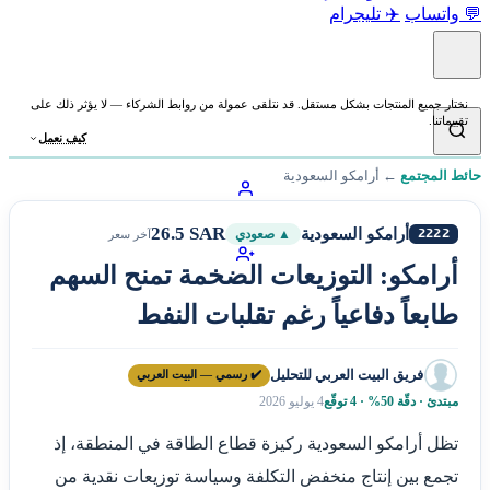
💬 واتساب
✈️ تليجرام
نختار جميع المنتجات بشكل مستقل. قد نتلقى عمولة من روابط الشركاء — لا يؤثر ذلك على
تقييماتنا.
كيف نعمل
حائط المجتمع
←
أرامكو السعودية
26.5 SAR
أرامكو السعودية
2222
▲ صعودي
آخر سعر
أرامكو: التوزيعات الضخمة تمنح السهم
طابعاً دفاعياً رغم تقلبات النفط
فريق البيت العربي للتحليل
✔️ رسمي — البيت العربي
مبتدئ · دقّة 50% · 4 توقّع
4 يوليو 2026
تظل أرامكو السعودية ركيزة قطاع الطاقة في المنطقة، إذ
تجمع بين إنتاج منخفض التكلفة وسياسة توزيعات نقدية من