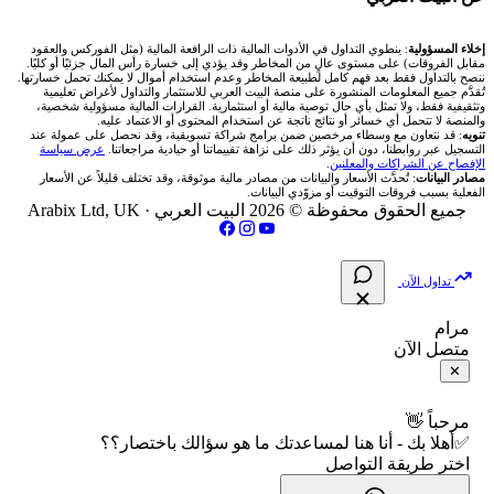
شركة Okx
شركات تداول في عُمان
🇰🇼 بورصة الكويت
📊 حاسبة قيمة النقطة
✍️ اكتب تحليلك
🥇 سعر الذهب اليوم
من نحن
إخلاء المسؤولية
: ينطوي التداول في الأدوات المالية ذات الرافعة المالية (مثل الفوركس والعقود
مقابل الفروقات) على مستوى عالٍ من المخاطر وقد يؤدي إلى خسارة رأس المال جزئيًا أو كليًا.
ننصح بالتداول فقط بعد فهم كامل لطبيعة المخاطر وعدم استخدام أموال لا يمكنك تحمل خسارتها.
اكس تي بي XTB
شركات تداول في الأردن
🇶🇦 بورصة قطر
💰 حاسبة ربح الفوركس
تُقدَّم جميع المعلومات المنشورة على منصة البيت العربي للاستثمار والتداول لأغراض تعليمية
🥇 أسعار الذهب والمعادن
تواصل معنا
وتثقيفية فقط، ولا تمثل بأي حال توصية مالية أو استثمارية. القرارات المالية مسؤولية شخصية،
والمنصة لا تتحمل أي خسائر أو نتائج ناتجة عن استخدام المحتوى أو الاعتماد عليه.
انتراكتيف بروكرز IBKR
تنويه
: قد نتعاون مع وسطاء مرخصين ضمن برامج شراكة تسويقية، وقد نحصل على عمولة عند
شركات تداول في العراق
🇯🇴 بورصة عمّان
📌 حاسبة النقاط المحورية
التسجيل عبر روابطنا، دون أن يؤثر ذلك على نزاهة تقييماتنا أو حيادية مراجعاتنا.
عرض سياسة
💱 أسعار العملات والفوركس
فريق المؤلفين
الإفصاح عن الشراكات والمعلنين
.
مصادر البيانات
: تُحدَّث الأسعار والبيانات من مصادر مالية موثوقة، وقد تختلف قليلاً عن الأسعار
شركات تداول في فلسطين
الفعلية بسبب فروقات التوقيت أو مزوّدي البيانات.
🇧🇭 بورصة البحرين
📏 حاسبة حجم المركز
💵 سعر الريال السعودي في مصر
مقالات تعليمية
جميع الحقوق محفوظة © 2026 البيت العربي ·
Arabix Ltd, UK
شركات تداول في مصر
🇴🇲 بورصة مسقط
🔄 حاسبة تكلفة السواب
📅 المؤشرات الاقتصادية
سياسة تقييم الشركات
تداول الآن
🇵🇸 بورصة فلسطين
📈 حاسبة عائد التداول
شركات التداول النصابة
مرام
متصل الآن
فلتر الأسهم الشرعي
📊 حاسبة الربح التراكمي
الإبلاغ عن شركة نصابة
✕
📋 جميع الأسهم
🧮 حاسبة متوسط سعر السهم
شروط الاستخدام
مرحباً 👋
✅أهلا بك - أنا هنا لمساعدتك ما هو سؤالك باختصار؟؟
🕌 الأسهم الحلال
اختر طريقة التواصل
📅 التقويم الاقتصادي
سياسة الخصوصية