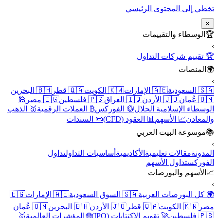
تخطي إلى المحتوى الرئيسي
✕
🏆
الوسطاء والتقييمات
›
🏆 تقييم شركات التداول
🌍
المنصات
›
🇸🇦 السعودية
🇦🇪 الإمارات
🇰🇼 الكويت
🇶🇦 قطر
🇧🇭 البحرين
🇴🇲 عُمان
🇯🇴 الأردن
🇮🇶 العراق
🇵🇸 فلسطين
🇪🇬 مصر
🕌
الوسطاء الإسلامية الحلال
💱 الفوركس
₿ العملات الرقمية
🥇 الذهب
والمعادن
📈 الأسهم
📊 العقود (CFD)
📜 السندات
📚
موسوعة البيت العربي
›
المدونة
مقالات تعليمية
الأكاديمية
أساسيات التداول
تداول
الفوركس
تداول الأسهم
📈
الأسهم والبورصات
›
🌍 كل البورصات العربية
🇸🇦 السوق السعودية
🇦🇪 الإمارات
🇪🇬
مصر
🇰🇼 الكويت
🇶🇦 قطر
🇯🇴 الأردن
🇧🇭 البحرين
🇴🇲 عُمان
🇵🇸 فلسطين
🚀 تقويم الاكتتابات (IPO)
🌐 المؤشرات العالمية
🥇