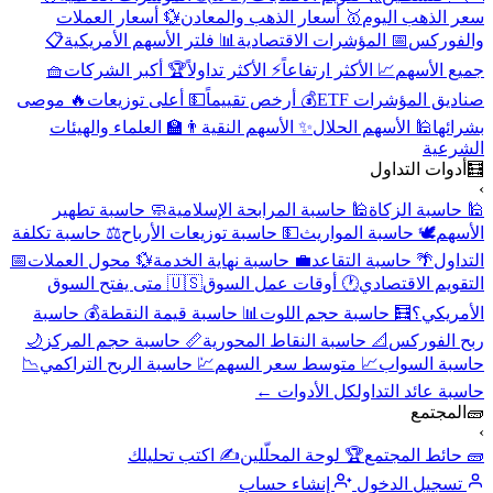
سعر الذهب اليوم
🥇 أسعار الذهب والمعادن
💱 أسعار العملات
والفوركس
📅 المؤشرات الاقتصادية
📊 فلتر الأسهم الأمريكية
📋
جميع الأسهم
📈 الأكثر ارتفاعاً
⚡ الأكثر تداولاً
🏆 أكبر الشركات
🧺
صناديق المؤشرات ETF
💰 أرخص تقييماً
💵 أعلى توزيعات
🔥 موصى
بشرائها
🕌 الأسهم الحلال
✨ الأسهم النقية
👨‍🏫 العلماء والهيئات
الشرعية
🧮
أدوات التداول
›
🕌 حاسبة الزكاة
🕌 حاسبة المرابحة الإسلامية
🧼 حاسبة تطهير
الأسهم
🕊️ حاسبة المواريث
💵 حاسبة توزيعات الأرباح
⚖️ حاسبة تكلفة
التداول
🌴 حاسبة التقاعد
💼 حاسبة نهاية الخدمة
💱 محول العملات
📅
التقويم الاقتصادي
🕐 أوقات عمل السوق
🇺🇸 متى يفتح السوق
الأمريكي؟
🧮 حاسبة حجم اللوت
📊 حاسبة قيمة النقطة
💰 حاسبة
ربح الفوركس
📐 حاسبة النقاط المحورية
📏 حاسبة حجم المركز
🌙
حاسبة السواب
📈 متوسط سعر السهم
💹 حاسبة الربح التراكمي
📉
حاسبة عائد التداول
كل الأدوات ←
🧱
المجتمع
›
🧱 حائط المجتمع
🏆 لوحة المحلّلين
✍️ اكتب تحليلك
تسجيل الدخول
إنشاء حساب