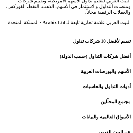
البيت العربي لتعليم تداول الأسهم الأمريكية، وتقييم شركات
ومنصات التداول والاستثمار في الأسهم، الذهب، النفط، الفوركس،
والعملات الرقمية مجاناً.
البيت العربي علامة تجارية تابعة لـ
Arabix Ltd
· المملكة المتحدة
تقييم لأفضل 10 شركات تداول
شركة Capital.com
أفضل شركات التداول (حسب الدولة)
افاتريد AvaTrade
شركات تداول في السعودية
الأسهم والبورصات العربية
اكسنس Exness
شركات تداول في الإمارات
🌍 كل البورصات العربية
أدوات التداول والحاسبات
منصة بينانس
شركات تداول في الكويت
🇸🇦 السوق السعودية
🕌 حاسبة الزكاة
مجتمع المحلّلين
Bybit باي بت
شركات تداول في قطر
🇦🇪 أسواق الإمارات
💱 محول العملات
🧱 حائط المجتمع
الأسواق العالمية والبيانات
شركة Xm
شركات تداول في البحرين
🇪🇬 البورصة المصرية
🧮 حاسبة حجم اللوت
🏆 لوحة المحلّلين
🌐 المؤشرات العالمية
عن البيت العربي