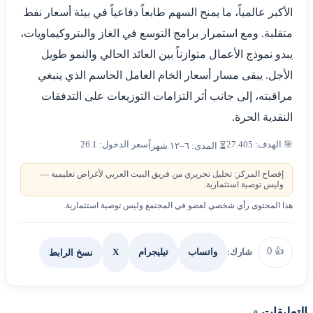
الأكبر عالمياً، ما يمنح السهم طابعاً دفاعياً في بيئة أسعار نفط
متقلبة. ومع استمرار برامج التوسع في الغاز والبتروكيماويات،
يبدو نموذج الأعمال متوازناً بين العائد الحالي والنمو طويل
الأجل. يبقى مسار أسعار الخام العامل الحاسم الذي ينبغي
مراقبته، إلى جانب أثر التزامات التوزيعات على التدفقات
النقدية الحرة.
🎯 الهدف: 27.405
سعر الدخول: 26.1
⏳ المدى: ٦–١٢ شهراً
إفصاح المركز: تحليل تحريري من فريق البيت العربي لأغراض تعليمية —
وليس توصية استثمارية.
هذا المحتوى رأي شخصي لعضو في المجتمع وليس توصية استثمارية.
0
👍
شارك:
X
نسخ الرابط
واتساب
تيليجرام
التعليقات