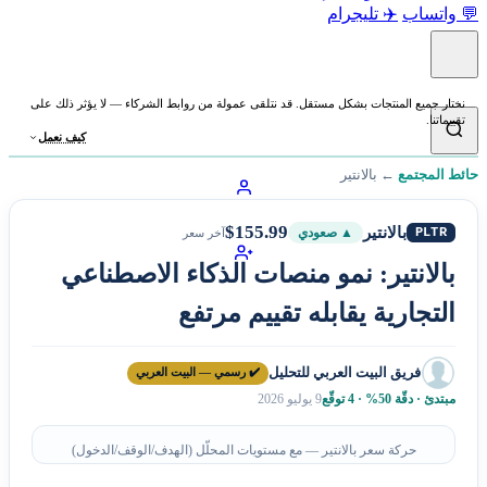
💬 واتساب
✈️ تليجرام
نختار جميع المنتجات بشكل مستقل. قد نتلقى عمولة من روابط الشركاء — لا يؤثر ذلك على
تقييماتنا.
كيف نعمل
حائط المجتمع
←
بالانتير
$155.99
بالانتير
PLTR
▲ صعودي
آخر سعر
بالانتير: نمو منصات الذكاء الاصطناعي
التجارية يقابله تقييم مرتفع
فريق البيت العربي للتحليل
✔️ رسمي — البيت العربي
مبتدئ · دقّة 50% · 4 توقّع
9 يوليو 2026
حركة سعر بالانتير — مع مستويات المحلّل (الهدف/الوقف/الدخول)