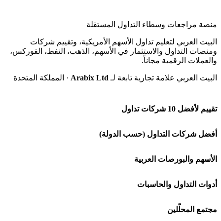
منصة مراجعات وسطاء التداول المستقلة
البيت العربي لتعليم تداول الأسهم الأمريكية، وتقييم شركات
ومنصات التداول والاستثمار في الأسهم، الذهب، النفط، الفوركس،
والعملات الرقمية مجاناً.
البيت العربي علامة تجارية تابعة لـ
Arabix Ltd
· المملكة المتحدة
تقييم لأفضل 10 شركات تداول
شركة Capital.com
أفضل شركات التداول (حسب الدولة)
افاتريد AvaTrade
شركات تداول في السعودية
الأسهم والبورصات العربية
اكسنس Exness
شركات تداول في الإمارات
🌍 كل البورصات العربية
أدوات التداول والحاسبات
منصة بينانس
شركات تداول في الكويت
🇸🇦 السوق السعودية
🕌 حاسبة الزكاة
مجتمع المحلّلين