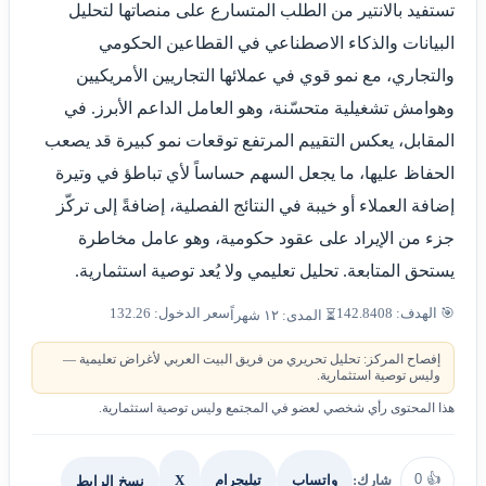
تستفيد بالانتير من الطلب المتسارع على منصاتها لتحليل
البيانات والذكاء الاصطناعي في القطاعين الحكومي
والتجاري، مع نمو قوي في عملائها التجاريين الأمريكيين
وهوامش تشغيلية متحسّنة، وهو العامل الداعم الأبرز. في
المقابل، يعكس التقييم المرتفع توقعات نمو كبيرة قد يصعب
الحفاظ عليها، ما يجعل السهم حساساً لأي تباطؤ في وتيرة
إضافة العملاء أو خيبة في النتائج الفصلية، إضافةً إلى تركّز
جزء من الإيراد على عقود حكومية، وهو عامل مخاطرة
يستحق المتابعة. تحليل تعليمي ولا يُعد توصية استثمارية.
🎯 الهدف: 142.8408
سعر الدخول: 132.26
⏳ المدى: ١٢ شهراً
إفصاح المركز: تحليل تحريري من فريق البيت العربي لأغراض تعليمية —
وليس توصية استثمارية.
هذا المحتوى رأي شخصي لعضو في المجتمع وليس توصية استثمارية.
0
👍
شارك:
X
نسخ الرابط
واتساب
تيليجرام