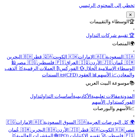
تخطي إلى المحتوى الرئيسي
✕
🏆
الوسطاء والتقييمات
›
🏆 تقييم شركات التداول
🌍
المنصات
›
🇸🇦 السعودية
🇦🇪 الإمارات
🇰🇼 الكويت
🇶🇦 قطر
🇧🇭 البحرين
🇴🇲 عُمان
🇯🇴 الأردن
🇮🇶 العراق
🇵🇸 فلسطين
🇪🇬 مصر
🕌
الوسطاء الإسلامية الحلال
💱 الفوركس
₿ العملات الرقمية
🥇 الذهب
والمعادن
📈 الأسهم
📊 العقود (CFD)
📜 السندات
📚
موسوعة البيت العربي
›
المدونة
مقالات تعليمية
الأكاديمية
أساسيات التداول
تداول
الفوركس
تداول الأسهم
📈
الأسهم والبورصات
›
🌍 كل البورصات العربية
🇸🇦 السوق السعودية
🇦🇪 الإمارات
🇪🇬
مصر
🇰🇼 الكويت
🇶🇦 قطر
🇯🇴 الأردن
🇧🇭 البحرين
🇴🇲 عُمان
🇵🇸 فلسطين
🚀 تقويم الاكتتابات (IPO)
🌐 المؤشرات العالمية
🥇