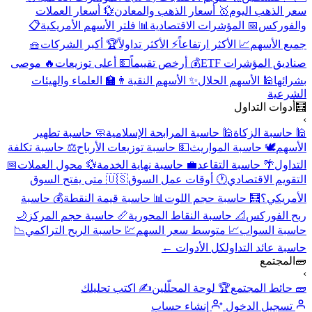
سعر الذهب اليوم
🥇 أسعار الذهب والمعادن
💱 أسعار العملات
والفوركس
📅 المؤشرات الاقتصادية
📊 فلتر الأسهم الأمريكية
📋
جميع الأسهم
📈 الأكثر ارتفاعاً
⚡ الأكثر تداولاً
🏆 أكبر الشركات
🧺
صناديق المؤشرات ETF
💰 أرخص تقييماً
💵 أعلى توزيعات
🔥 موصى
بشرائها
🕌 الأسهم الحلال
✨ الأسهم النقية
👨‍🏫 العلماء والهيئات
الشرعية
🧮
أدوات التداول
›
🕌 حاسبة الزكاة
🕌 حاسبة المرابحة الإسلامية
🧼 حاسبة تطهير
الأسهم
🕊️ حاسبة المواريث
💵 حاسبة توزيعات الأرباح
⚖️ حاسبة تكلفة
التداول
🌴 حاسبة التقاعد
💼 حاسبة نهاية الخدمة
💱 محول العملات
📅
التقويم الاقتصادي
🕐 أوقات عمل السوق
🇺🇸 متى يفتح السوق
الأمريكي؟
🧮 حاسبة حجم اللوت
📊 حاسبة قيمة النقطة
💰 حاسبة
ربح الفوركس
📐 حاسبة النقاط المحورية
📏 حاسبة حجم المركز
🌙
حاسبة السواب
📈 متوسط سعر السهم
💹 حاسبة الربح التراكمي
📉
حاسبة عائد التداول
كل الأدوات ←
🧱
المجتمع
›
🧱 حائط المجتمع
🏆 لوحة المحلّلين
✍️ اكتب تحليلك
تسجيل الدخول
إنشاء حساب