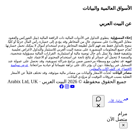
Bybit باي بت
شركات تداول في قطر
🇦🇪 أسواق الإمارات
💱 محول العملات
🧱 حائط المجتمع
الأسواق العالمية والبيانات
شركة Xm
شركات تداول في البحرين
🇪🇬 البورصة المصرية
🧮 حاسبة حجم اللوت
🏆 لوحة المحلّلين
🌐 المؤشرات العالمية
عن البيت العربي
شركة Okx
شركات تداول في عُمان
🇰🇼 بورصة الكويت
📊 حاسبة قيمة النقطة
✍️ اكتب تحليلك
🥇 سعر الذهب اليوم
من نحن
إخلاء المسؤولية
: ينطوي التداول في الأدوات المالية ذات الرافعة المالية (مثل الفوركس والعقود
مقابل الفروقات) على مستوى عالٍ من المخاطر وقد يؤدي إلى خسارة رأس المال جزئيًا أو كليًا.
ننصح بالتداول فقط بعد فهم كامل لطبيعة المخاطر وعدم استخدام أموال لا يمكنك تحمل خسارتها.
اكس تي بي XTB
شركات تداول في الأردن
🇶🇦 بورصة قطر
💰 حاسبة ربح الفوركس
تُقدَّم جميع المعلومات المنشورة على منصة البيت العربي للاستثمار والتداول لأغراض تعليمية
🥇 أسعار الذهب والمعادن
تواصل معنا
وتثقيفية فقط، ولا تمثل بأي حال توصية مالية أو استثمارية. القرارات المالية مسؤولية شخصية،
والمنصة لا تتحمل أي خسائر أو نتائج ناتجة عن استخدام المحتوى أو الاعتماد عليه.
انتراكتيف بروكرز IBKR
تنويه
: قد نتعاون مع وسطاء مرخصين ضمن برامج شراكة تسويقية، وقد نحصل على عمولة عند
شركات تداول في العراق
🇯🇴 بورصة عمّان
📌 حاسبة النقاط المحورية
التسجيل عبر روابطنا، دون أن يؤثر ذلك على نزاهة تقييماتنا أو حيادية مراجعاتنا.
عرض سياسة
💱 أسعار العملات والفوركس
فريق المؤلفين
الإفصاح عن الشراكات والمعلنين
.
مصادر البيانات
: تُحدَّث الأسعار والبيانات من مصادر مالية موثوقة، وقد تختلف قليلاً عن الأسعار
شركات تداول في فلسطين
الفعلية بسبب فروقات التوقيت أو مزوّدي البيانات.
🇧🇭 بورصة البحرين
📏 حاسبة حجم المركز
💵 سعر الريال السعودي في مصر
مقالات تعليمية
جميع الحقوق محفوظة © 2026 البيت العربي ·
Arabix Ltd, UK
شركات تداول في مصر
🇴🇲 بورصة مسقط
🔄 حاسبة تكلفة السواب
📅 المؤشرات الاقتصادية
سياسة تقييم الشركات
تداول الآن
🇵🇸 بورصة فلسطين
📈 حاسبة عائد التداول
شركات التداول النصابة
مرام
متصل الآن
فلتر الأسهم الشرعي
📊 حاسبة الربح التراكمي
الإبلاغ عن شركة نصابة
✕