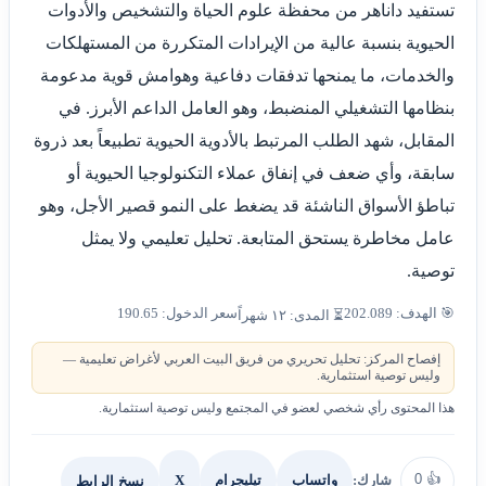
تستفيد داناهر من محفظة علوم الحياة والتشخيص والأدوات
الحيوية بنسبة عالية من الإيرادات المتكررة من المستهلكات
والخدمات، ما يمنحها تدفقات دفاعية وهوامش قوية مدعومة
بنظامها التشغيلي المنضبط، وهو العامل الداعم الأبرز. في
المقابل، شهد الطلب المرتبط بالأدوية الحيوية تطبيعاً بعد ذروة
سابقة، وأي ضعف في إنفاق عملاء التكنولوجيا الحيوية أو
تباطؤ الأسواق الناشئة قد يضغط على النمو قصير الأجل، وهو
عامل مخاطرة يستحق المتابعة. تحليل تعليمي ولا يمثل
توصية.
🎯 الهدف: 202.089
سعر الدخول: 190.65
⏳ المدى: ١٢ شهراً
إفصاح المركز: تحليل تحريري من فريق البيت العربي لأغراض تعليمية —
وليس توصية استثمارية.
هذا المحتوى رأي شخصي لعضو في المجتمع وليس توصية استثمارية.
0
👍
شارك:
X
نسخ الرابط
واتساب
تيليجرام