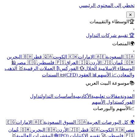
تخطي إلى المحتوى الرئيسي
✕
🏆
الوسطاء والتقييمات
›
🏆 تقييم شركات التداول
🌍
المنصات
›
🇸🇦 السعودية
🇦🇪 الإمارات
🇰🇼 الكويت
🇶🇦 قطر
🇧🇭 البحرين
🇴🇲 عُمان
🇯🇴 الأردن
🇮🇶 العراق
🇵🇸 فلسطين
🇪🇬 مصر
🕌
الوسطاء الإسلامية الحلال
💱 الفوركس
₿ العملات الرقمية
🥇 الذهب
والمعادن
📈 الأسهم
📊 العقود (CFD)
📜 السندات
📚
موسوعة البيت العربي
›
المدونة
مقالات تعليمية
الأكاديمية
أساسيات التداول
تداول
الفوركس
تداول الأسهم
📈
الأسهم والبورصات
›
🌍 كل البورصات العربية
🇸🇦 السوق السعودية
🇦🇪 الإمارات
🇪🇬
مصر
🇰🇼 الكويت
🇶🇦 قطر
🇯🇴 الأردن
🇧🇭 البحرين
🇴🇲 عُمان
🇵🇸 فلسطين
🚀 تقويم الاكتتابات (IPO)
🌐 المؤشرات العالمية
🥇