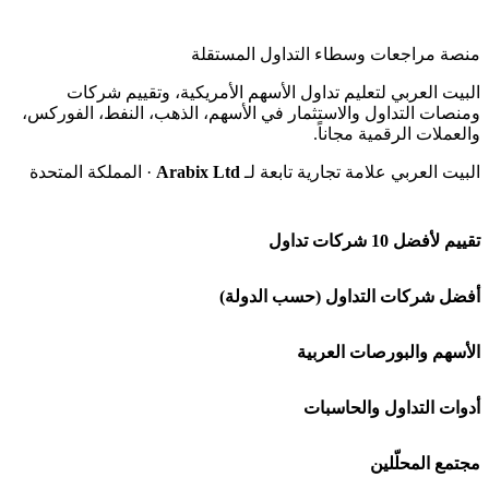
منصة مراجعات وسطاء التداول المستقلة
البيت العربي لتعليم تداول الأسهم الأمريكية، وتقييم شركات
ومنصات التداول والاستثمار في الأسهم، الذهب، النفط، الفوركس،
والعملات الرقمية مجاناً.
البيت العربي علامة تجارية تابعة لـ
Arabix Ltd
· المملكة المتحدة
تقييم لأفضل 10 شركات تداول
شركة Capital.com
أفضل شركات التداول (حسب الدولة)
افاتريد AvaTrade
شركات تداول في السعودية
الأسهم والبورصات العربية
اكسنس Exness
شركات تداول في الإمارات
🌍 كل البورصات العربية
أدوات التداول والحاسبات
منصة بينانس
شركات تداول في الكويت
🇸🇦 السوق السعودية
🕌 حاسبة الزكاة
مجتمع المحلّلين