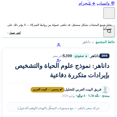
💬 واتساب
✈️ تليجرام
نختار جميع المنتجات بشكل مستقل. قد نتلقى عمولة من روابط الشركاء — لا يؤثر ذلك على
تقييماتنا.
كيف نعمل
حائط المجتمع
←
داناهر
$200
داناهر
DHR
▲ صعودي
آخر سعر
داناهر: نموذج علوم الحياة والتشخيص
بإيرادات متكررة دفاعية
فريق البيت العربي للتحليل
✔️ رسمي — البيت العربي
مبتدئ · دقّة 50% · 4 توقّع
9 يوليو 2026
حركة سعر داناهر — مع مستويات المحلّل (الهدف/الوقف/الدخول)