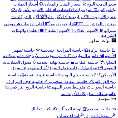
سعر الذهب اليوم
🥇 أسعار الذهب والمعادن
💱 أسعار العملات
والفوركس
📅 المؤشرات الاقتصادية
📊 فلتر الأسهم الأمريكية
📋
جميع الأسهم
📈 الأكثر ارتفاعاً
⚡ الأكثر تداولاً
🏆 أكبر الشركات
🧺
صناديق المؤشرات ETF
💰 أرخص تقييماً
💵 أعلى توزيعات
🔥 موصى
بشرائها
🕌 الأسهم الحلال
✨ الأسهم النقية
👨‍🏫 العلماء والهيئات
الشرعية
🧮
أدوات التداول
›
🕌 حاسبة الزكاة
🕌 حاسبة المرابحة الإسلامية
🧼 حاسبة تطهير
الأسهم
🕊️ حاسبة المواريث
💵 حاسبة توزيعات الأرباح
⚖️ حاسبة تكلفة
التداول
🌴 حاسبة التقاعد
💼 حاسبة نهاية الخدمة
💱 محول العملات
📅
التقويم الاقتصادي
🕐 أوقات عمل السوق
🇺🇸 متى يفتح السوق
الأمريكي؟
🧮 حاسبة حجم اللوت
📊 حاسبة قيمة النقطة
💰 حاسبة
ربح الفوركس
📐 حاسبة النقاط المحورية
📏 حاسبة حجم المركز
🌙
حاسبة السواب
📈 متوسط سعر السهم
💹 حاسبة الربح التراكمي
📉
حاسبة عائد التداول
كل الأدوات ←
🧱
المجتمع
›
🧱 حائط المجتمع
🏆 لوحة المحلّلين
✍️ اكتب تحليلك
تسجيل الدخول
إنشاء حساب