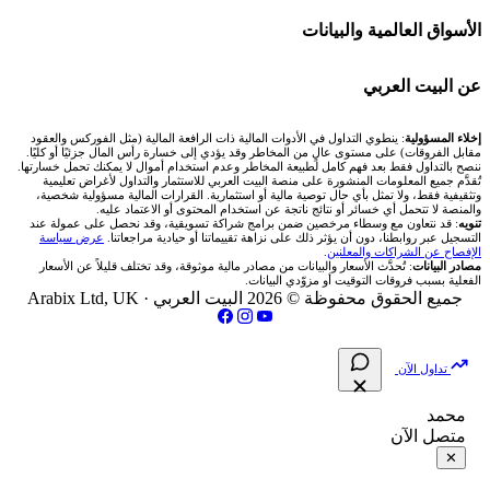
Bybit باي بت
شركات تداول في قطر
🇦🇪 أسواق الإمارات
💱 محول العملات
🧱 حائط المجتمع
الأسواق العالمية والبيانات
شركة Xm
شركات تداول في البحرين
🇪🇬 البورصة المصرية
🧮 حاسبة حجم اللوت
🏆 لوحة المحلّلين
🌐 المؤشرات العالمية
عن البيت العربي
شركة Okx
شركات تداول في عُمان
🇰🇼 بورصة الكويت
📊 حاسبة قيمة النقطة
✍️ اكتب تحليلك
🥇 سعر الذهب اليوم
من نحن
إخلاء المسؤولية
: ينطوي التداول في الأدوات المالية ذات الرافعة المالية (مثل الفوركس والعقود
مقابل الفروقات) على مستوى عالٍ من المخاطر وقد يؤدي إلى خسارة رأس المال جزئيًا أو كليًا.
ننصح بالتداول فقط بعد فهم كامل لطبيعة المخاطر وعدم استخدام أموال لا يمكنك تحمل خسارتها.
اكس تي بي XTB
شركات تداول في الأردن
🇶🇦 بورصة قطر
💰 حاسبة ربح الفوركس
تُقدَّم جميع المعلومات المنشورة على منصة البيت العربي للاستثمار والتداول لأغراض تعليمية
🥇 أسعار الذهب والمعادن
تواصل معنا
وتثقيفية فقط، ولا تمثل بأي حال توصية مالية أو استثمارية. القرارات المالية مسؤولية شخصية،
والمنصة لا تتحمل أي خسائر أو نتائج ناتجة عن استخدام المحتوى أو الاعتماد عليه.
انتراكتيف بروكرز IBKR
تنويه
: قد نتعاون مع وسطاء مرخصين ضمن برامج شراكة تسويقية، وقد نحصل على عمولة عند
شركات تداول في العراق
🇯🇴 بورصة عمّان
📌 حاسبة النقاط المحورية
التسجيل عبر روابطنا، دون أن يؤثر ذلك على نزاهة تقييماتنا أو حيادية مراجعاتنا.
عرض سياسة
💱 أسعار العملات والفوركس
فريق المؤلفين
الإفصاح عن الشراكات والمعلنين
.
مصادر البيانات
: تُحدَّث الأسعار والبيانات من مصادر مالية موثوقة، وقد تختلف قليلاً عن الأسعار
شركات تداول في فلسطين
الفعلية بسبب فروقات التوقيت أو مزوّدي البيانات.
🇧🇭 بورصة البحرين
📏 حاسبة حجم المركز
💵 سعر الريال السعودي في مصر
مقالات تعليمية
جميع الحقوق محفوظة © 2026 البيت العربي ·
Arabix Ltd, UK
شركات تداول في مصر
🇴🇲 بورصة مسقط
🔄 حاسبة تكلفة السواب
📅 المؤشرات الاقتصادية
سياسة تقييم الشركات
تداول الآن
🇵🇸 بورصة فلسطين
📈 حاسبة عائد التداول
شركات التداول النصابة
محمد
متصل الآن
فلتر الأسهم الشرعي
📊 حاسبة الربح التراكمي
الإبلاغ عن شركة نصابة
✕