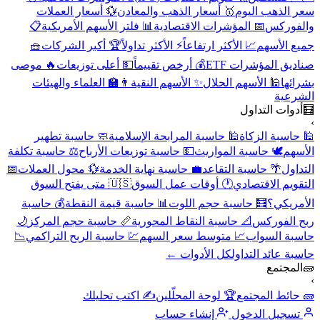
سعر الذهب اليوم
🥇 أسعار الذهب والمعادن
💱 أسعار العملات
والفوركس
📅 المؤشرات الاقتصادية
📊 فلتر الأسهم الأمريكية
📋
جميع الأسهم
📈 الأكثر ارتفاعاً
⚡ الأكثر تداولاً
🏆 أكبر الشركات
🧺
صناديق المؤشرات ETF
💰 أرخص تقييماً
💵 أعلى توزيعات
🔥 موصى
بشرائها
🕌 الأسهم الحلال
✨ الأسهم النقية
👨‍🏫 العلماء والهيئات
الشرعية
🧮
أدوات التداول
›
🕌 حاسبة الزكاة
🕌 حاسبة المرابحة الإسلامية
🧼 حاسبة تطهير
الأسهم
🕊️ حاسبة المواريث
💵 حاسبة توزيعات الأرباح
⚖️ حاسبة تكلفة
التداول
🌴 حاسبة التقاعد
💼 حاسبة نهاية الخدمة
💱 محول العملات
📅
التقويم الاقتصادي
🕐 أوقات عمل السوق
🇺🇸 متى يفتح السوق
الأمريكي؟
🧮 حاسبة حجم اللوت
📊 حاسبة قيمة النقطة
💰 حاسبة
ربح الفوركس
📐 حاسبة النقاط المحورية
📏 حاسبة حجم المركز
🌙
حاسبة السواب
📈 متوسط سعر السهم
💹 حاسبة الربح التراكمي
📉
حاسبة عائد التداول
كل الأدوات ←
🧱
المجتمع
›
🧱 حائط المجتمع
🏆 لوحة المحلّلين
✍️ اكتب تحليلك
تسجيل الدخول
إنشاء حساب