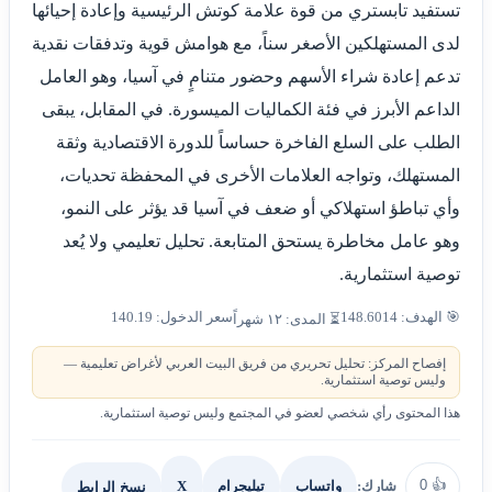
تستفيد تابستري من قوة علامة كوتش الرئيسية وإعادة إحيائها
لدى المستهلكين الأصغر سناً، مع هوامش قوية وتدفقات نقدية
تدعم إعادة شراء الأسهم وحضور متنامٍ في آسيا، وهو العامل
الداعم الأبرز في فئة الكماليات الميسورة. في المقابل، يبقى
الطلب على السلع الفاخرة حساساً للدورة الاقتصادية وثقة
المستهلك، وتواجه العلامات الأخرى في المحفظة تحديات،
وأي تباطؤ استهلاكي أو ضعف في آسيا قد يؤثر على النمو،
وهو عامل مخاطرة يستحق المتابعة. تحليل تعليمي ولا يُعد
توصية استثمارية.
🎯 الهدف: 148.6014
سعر الدخول: 140.19
⏳ المدى: ١٢ شهراً
إفصاح المركز: تحليل تحريري من فريق البيت العربي لأغراض تعليمية —
وليس توصية استثمارية.
هذا المحتوى رأي شخصي لعضو في المجتمع وليس توصية استثمارية.
0
👍
شارك:
X
نسخ الرابط
واتساب
تيليجرام