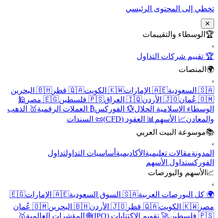
تخطي إلى المحتوى الرئيسي
✕
🏆
الوسطاء والتقييمات
›
🏆 تقييم شركات التداول
🌍
المنصات
›
🇸🇦 السعودية
🇦🇪 الإمارات
🇰🇼 الكويت
🇶🇦 قطر
🇧🇭 البحرين
🇴🇲 عُمان
🇯🇴 الأردن
🇮🇶 العراق
🇵🇸 فلسطين
🇪🇬 مصر
🕌
الوسطاء الإسلامية الحلال
💱 الفوركس
₿ العملات الرقمية
🥇 الذهب
والمعادن
📈 الأسهم
📊 العقود (CFD)
📜 السندات
📚
موسوعة البيت العربي
›
المدونة
مقالات تعليمية
الأكاديمية
أساسيات التداول
تداول
الفوركس
تداول الأسهم
📈
الأسهم والبورصات
›
🌍 كل البورصات العربية
🇸🇦 السوق السعودية
🇦🇪 الإمارات
🇪🇬
مصر
🇰🇼 الكويت
🇶🇦 قطر
🇯🇴 الأردن
🇧🇭 البحرين
🇴🇲 عُمان
🇵🇸 فلسطين
🚀 تقويم الاكتتابات (IPO)
🌐 المؤشرات العالمية
🥇