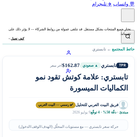
💬 واتساب
✈️ تليجرام
نختار جميع المنتجات بشكل مستقل. قد نتلقى عمولة من روابط الشركاء — لا يؤثر ذلك على
تقييماتنا.
كيف نعمل
حائط المجتمع
←
تابستري
$162.87
تابستري
TPR
▲ صعودي
آخر سعر
تابستري: علامة كوتش تقود نمو
الكماليات الميسورة
فريق البيت العربي للتحليل
✔️ رسمي — البيت العربي
مبتدئ · دقّة 50% · 4 توقّع
9 يوليو 2026
حركة سعر تابستري — مع مستويات المحلّل (الهدف/الوقف/الدخول)