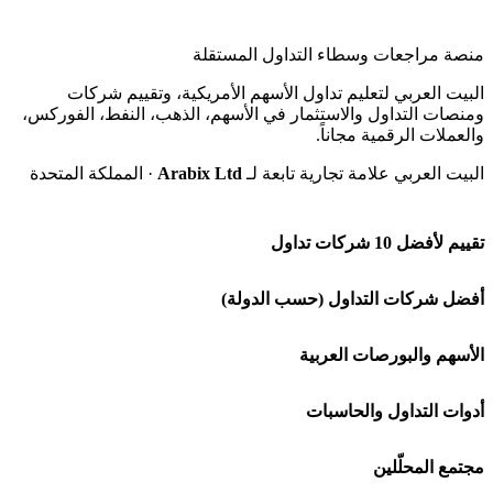
منصة مراجعات وسطاء التداول المستقلة
البيت العربي لتعليم تداول الأسهم الأمريكية، وتقييم شركات
ومنصات التداول والاستثمار في الأسهم، الذهب، النفط، الفوركس،
والعملات الرقمية مجاناً.
البيت العربي علامة تجارية تابعة لـ
Arabix Ltd
· المملكة المتحدة
تقييم لأفضل 10 شركات تداول
شركة Capital.com
أفضل شركات التداول (حسب الدولة)
افاتريد AvaTrade
شركات تداول في السعودية
الأسهم والبورصات العربية
اكسنس Exness
شركات تداول في الإمارات
🌍 كل البورصات العربية
أدوات التداول والحاسبات
منصة بينانس
شركات تداول في الكويت
🇸🇦 السوق السعودية
🕌 حاسبة الزكاة
مجتمع المحلّلين