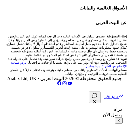
Bybit باي بت
شركات تداول في قطر
🇦🇪 أسواق الإمارات
💱 محول العملات
🧱 حائط المجتمع
الأسواق العالمية والبيانات
شركة Xm
شركات تداول في البحرين
🇪🇬 البورصة المصرية
🧮 حاسبة حجم اللوت
🏆 لوحة المحلّلين
🌐 المؤشرات العالمية
عن البيت العربي
شركة Okx
شركات تداول في عُمان
🇰🇼 بورصة الكويت
📊 حاسبة قيمة النقطة
✍️ اكتب تحليلك
🥇 سعر الذهب اليوم
من نحن
إخلاء المسؤولية
: ينطوي التداول في الأدوات المالية ذات الرافعة المالية (مثل الفوركس والعقود
مقابل الفروقات) على مستوى عالٍ من المخاطر وقد يؤدي إلى خسارة رأس المال جزئيًا أو كليًا.
ننصح بالتداول فقط بعد فهم كامل لطبيعة المخاطر وعدم استخدام أموال لا يمكنك تحمل خسارتها.
اكس تي بي XTB
شركات تداول في الأردن
🇶🇦 بورصة قطر
💰 حاسبة ربح الفوركس
تُقدَّم جميع المعلومات المنشورة على منصة البيت العربي للاستثمار والتداول لأغراض تعليمية
🥇 أسعار الذهب والمعادن
تواصل معنا
وتثقيفية فقط، ولا تمثل بأي حال توصية مالية أو استثمارية. القرارات المالية مسؤولية شخصية،
والمنصة لا تتحمل أي خسائر أو نتائج ناتجة عن استخدام المحتوى أو الاعتماد عليه.
انتراكتيف بروكرز IBKR
تنويه
: قد نتعاون مع وسطاء مرخصين ضمن برامج شراكة تسويقية، وقد نحصل على عمولة عند
شركات تداول في العراق
🇯🇴 بورصة عمّان
📌 حاسبة النقاط المحورية
التسجيل عبر روابطنا، دون أن يؤثر ذلك على نزاهة تقييماتنا أو حيادية مراجعاتنا.
عرض سياسة
💱 أسعار العملات والفوركس
فريق المؤلفين
الإفصاح عن الشراكات والمعلنين
.
مصادر البيانات
: تُحدَّث الأسعار والبيانات من مصادر مالية موثوقة، وقد تختلف قليلاً عن الأسعار
شركات تداول في فلسطين
الفعلية بسبب فروقات التوقيت أو مزوّدي البيانات.
🇧🇭 بورصة البحرين
📏 حاسبة حجم المركز
💵 سعر الريال السعودي في مصر
مقالات تعليمية
جميع الحقوق محفوظة © 2026 البيت العربي ·
Arabix Ltd, UK
شركات تداول في مصر
🇴🇲 بورصة مسقط
🔄 حاسبة تكلفة السواب
📅 المؤشرات الاقتصادية
سياسة تقييم الشركات
تداول الآن
🇵🇸 بورصة فلسطين
📈 حاسبة عائد التداول
شركات التداول النصابة
مرام
متصل الآن
فلتر الأسهم الشرعي
📊 حاسبة الربح التراكمي
الإبلاغ عن شركة نصابة
✕