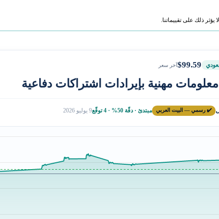
ؤثر ذلك على تقييماتنا.
$99.59
ودي
آخر سعر
علومات مهنية بإيرادات اشتراكات دفاعية
ل
✔️ رسمي — البيت العربي
مبتدئ · دقّة 50% · 4 توقّع
9 يوليو 2026