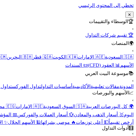
تخطي إلى المحتوى الرئيسي
✕
الوسطاء والتقييمات
🏆
›
🏆 تقييم شركات التداول
المنصات
🌍
›
 عُمان
🇧🇭 البحرين
🇶🇦 قطر
🇰🇼 الكويت
🇦🇪 الإمارات
🇸🇦 السعودية
📜 السندات
📊 العقود (CFD)
الأسهم
موسوعة البيت العربي
📚
›
الأسهم
تداول الفوركس
أساسيات التداول
الأكاديمية
مقالات تعليمية
المدونة
الأسهم والبورصات
📈
›
🇪🇬 مصر
🇦🇪 الإمارات
🇸🇦 السوق السعودية
🌍 كل البورصات العربية
لاقتصادية
💱 أسعار العملات والفوركس
🥇 أسعار الذهب والمعادن
اليوم
نقية
🕌 الأسهم الحلال
🔥 موصى بشرائها
💵 أعلى توزيعات
أرخص تقييماً
أدوات التداول
🧮
›