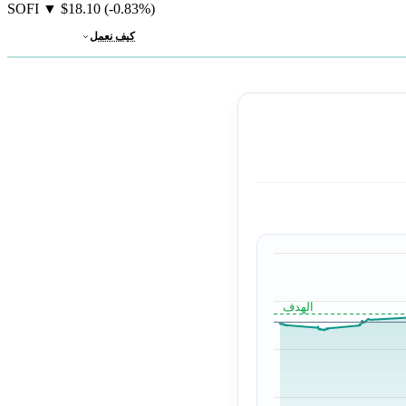
SOFI
▼
$18.10
(-0.83%)
كيف نعمل
الهدف