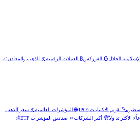
إسلامية الحلال
💱 الفوركس
₿ العملات الرقمية
🥇 الذهب والمعادن
📈
🚀 تقويم الاكتتابات (IPO)
🌐 المؤشرات العالمية
🥇 سعر الذهب
اً
⚡ الأكثر تداولاً
🏆 أكبر الشركات
🧺 صناديق المؤشرات ETF
💰