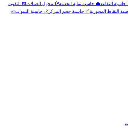
📅 التقويم
💱 محول العملات
💼 حاسبة نهاية الخدمة
🌴 حاسبة التقا
📈
🌙 حاسبة السواب
📏 حاسبة حجم المركز
📐 حاسبة النقاط الم
