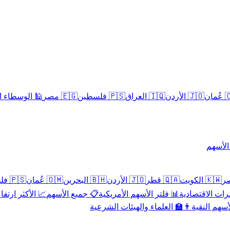
سلامية الحلال
🇪🇬 مصر
🇵🇸 فلسطين
🇮🇶 العراق
🇯🇴 الأردن
🇴
تداول 
🇵🇸 فلسطين
🇴🇲 عُمان
🇧🇭 البحرين
🇯🇴 الأردن
🇶🇦 قطر
🇰🇼 الكويت
 الأكثر ارتفاعاً
📋 جميع الأسهم
📊 فلتر الأسهم الأمريكية
📅 المؤشرات ا
👨‍🏫 العلماء والهيئات الشرعية
✨ الأسهم ال