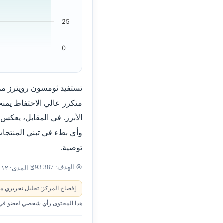
25
0
تستفيد ثومسون رويترز من
متكرر عالي الاحتفاظ يمنحه
الأبرز. في المقابل، يعكس 
وأي بطء في تبني المنتجات
توصية.
🎯 الهدف: 93.387
⏳ المدى: ١٢ شهراً
إفصاح المركز: تحليل تحريري من
هذا المحتوى رأي شخصي لعضو في ا