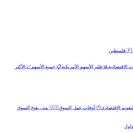
 فلسطين
 الاقتصادية
📊 فلتر الأسهم الأمريكية
📋 جميع الأسهم
📈 الأكثر
لتقويم الاقتصادي
🕐 أوقات عمل السوق
🇺🇸 متى يفتح السوق
داول