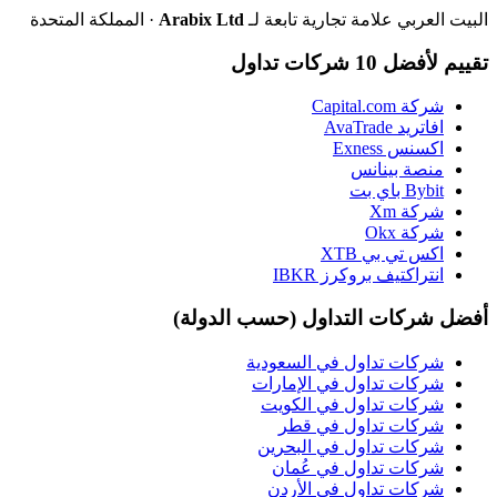
البيت العربي علامة تجارية تابعة لـ
Arabix Ltd
· المملكة المتحدة
تقييم لأفضل 10 شركات تداول
شركة Capital.com
افاتريد AvaTrade
اكسنس Exness
منصة بينانس
Bybit باي بت
شركة Xm
شركة Okx
اكس تي بي XTB
انتراكتيف بروكرز IBKR
أفضل شركات التداول (حسب الدولة)
شركات تداول في السعودية
شركات تداول في الإمارات
شركات تداول في الكويت
شركات تداول في قطر
شركات تداول في البحرين
شركات تداول في عُمان
شركات تداول في الأردن