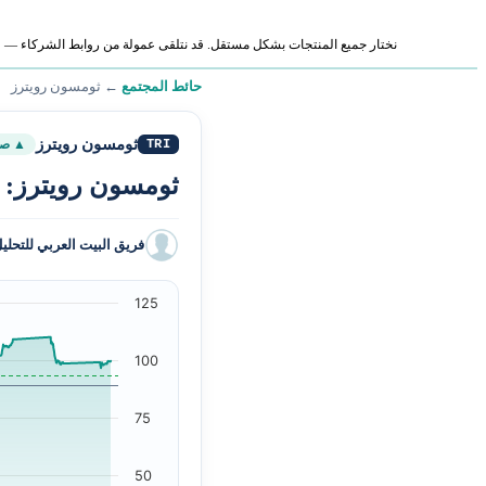
نختار جميع المنتجات بشكل مستقل. قد نتلقى عمولة من روابط الشركاء — لا ي
حائط المجتمع
←
ثومسون رويترز
ثومسون رويترز
TRI
▲ صع
ثومسون رويترز: م
فريق البيت العربي للتحلي
125
100
75
50