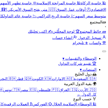
🕌 حاسبة الزكاة
🕌 حاسبة المرابحة الإسلامية
🧼 حاسبة تطهير الأسهم
الاقتصادي
🕐 أوقات عمل السوق
🇺🇸 متى يفتح السوق الأمريكي؟
🧮 
متوسط سعر السهم
💹 حاسبة الربح التراكمي
📉 حاسبة عائد التداول
كل 
🧱
المجتمع
›
🧱 حائط المجتمع
🏆 لوحة المحلّلين
✍️ اكتب تحليلك
تسجيل الدخول
إنشاء حساب
💬 واتساب
✈️ تليجرام
الوسطاء والتقييمات
▾
🏆 تقييم شركات التداول
المنصات
▾
🌅 دول الخليج
🇸🇦 السعودية
🇦🇪 الإمارات
🇰🇼 الكويت
🇶🇦 قطر
🇧🇭 البحرين
🌍 بقية الدول العربية
🇯🇴 الأردن
🇮🇶 العراق
🇵🇸 فلسطين
🇪🇬 مصر
🇹🇳 تونس
🇲🇦 
كل الدول ←
🏅 حسب النوع
🕌 الوسطاء الإسلامية الحلال
💱 الفوركس
₿ العملات الرقمية
🥇 