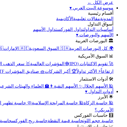
عرض الكل ←
▾
موسوعة البيت العربي
أقسام رئيسية
الأكاديمية
مقالات تعليمية
المدونة
أسواق التداول
تداول الأسهم
تداول الفوركس
أساسيات التداول
▾
الأسهم والبورصات
🏛️ البورصات العربية
مصر
🇦🇪 الإمارات
🇸🇦 السوق السعودية
🌍 كل البورصات العربية
📊 السوق الأمريكية
سعر الذهب اليوم
🌐 المؤشرات العالمية
🚀 تقويم الاكتتابات (IPO)
🧺 صناديق المؤشرات ETF
🏆 أكبر الشركات
⚡ الأكثر تداولاً
ارتفاعاً
🛠️ أدوات الاستثمار
‍🏫 العلماء والهيئات الشرعية
✨ الأسهم النقية
🕌 الأسهم الحلال
▾
أدوات التداول
🌟 الأبرز
سبة تطهير الأسهم
🕌 حاسبة المرابحة الإسلامية
🕌 حاسبة الزكاة
الأمريكي؟
🧮 حاسبات الفوركس
محورية
حاسبة ربح الفوركس
حاسبة قيمة النقطة
حاسبة حجم اللوت
📈 حاسبات الاستثمار