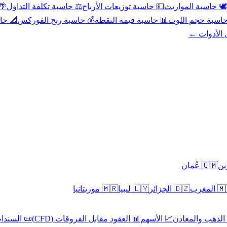
عد
⚖️ حاسبة تكلفة التداول
💵 حاسبة توزيعات الأرباح
🕊️ حاسبة المواريث
حورية
💰 حاسبة ربح الفوركس
📊 حاسبة قيمة النقطة
🧮 حاسبة حجم ال
كل الأدوا
🇴🇲 عُمان
🇲🇷 موريتانيا
🇱🇾 ليبيا
🇩🇿 الجزائر
🇲🇦 ا
 السندات
📊 العقود مقابل الفروقات (CFD)
📈 الأسهم
🥇 الذهب والمع