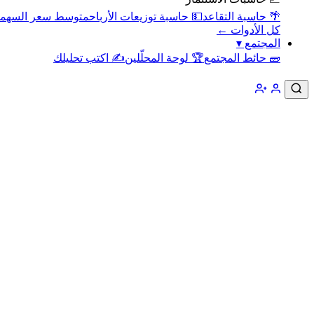
🌴 حاسبة التقاعد
💵 حاسبة توزيعات الأرباح
متوسط سعر السهم
كل الأدوات ←
المجتمع
▾
🧱 حائط المجتمع
🏆 لوحة المحلّلين
✍️ اكتب تحليلك