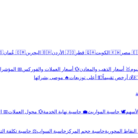
سطين
🇴🇲 عُمان
🇧🇭 البحرين
🇯🇴 الأردن
🇶🇦 قطر
🇰🇼 الكويت
🇪🇬 
 الاقتصادية
💱 أسعار العملات والفوركس
🥇 أسعار الذهب والمعادن
🥇 
🔥 موصى بشرائها
💵 أعلى توزيعات
💰 أرخص تقييماً

صادي
💱 محول العملات
💼 حاسبة نهاية الخدمة
🕊️ حاسبة المواريث
🧼 حا
اسبة تكلفة التداول
حاسبة السواب
حاسبة حجم المركز
حاسبة النقاط ال