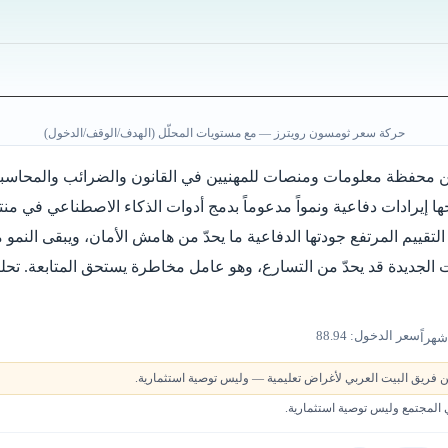
حركة سعر ثومسون رويترز — مع مستويات المحلّل (الهدف/الوقف/الدخول)
 محفظة معلومات ومنصات للمهنيين في القانون والضرائب والمحاسبة
ا إيرادات دفاعية ونمواً مدعوماً بدمج أدوات الذكاء الاصطناعي في منتج
التقييم المرتفع جودتها الدفاعية ما يحدّ من هامش الأمان، ويبقى النمو 
 الجديدة قد يحدّ من التسارع، وهو عامل مخاطرة يستحق المتابعة. تحلي
سعر الدخول: 88.94
 فريق البيت العربي لأغراض تعليمية — وليس توصية استثمارية.
لمجتمع وليس توصية استثمارية.