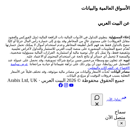
Bybit باي بت
شركات تداول في قطر
🇦🇪 أسواق الإمارات
💱 محول العملات
🧱 حائط المجتمع
الأسواق العالمية والبيانات
شركة Xm
شركات تداول في البحرين
🇪🇬 البورصة المصرية
🧮 حاسبة حجم اللوت
🏆 لوحة المحلّلين
🌐 المؤشرات العالمية
عن البيت العربي
شركة Okx
شركات تداول في عُمان
🇰🇼 بورصة الكويت
📊 حاسبة قيمة النقطة
✍️ اكتب تحليلك
🥇 سعر الذهب اليوم
من نحن
إخلاء المسؤولية
: ينطوي التداول في الأدوات المالية ذات الرافعة المالية (مثل الفوركس والعقود
مقابل الفروقات) على مستوى عالٍ من المخاطر وقد يؤدي إلى خسارة رأس المال جزئيًا أو كليًا.
ننصح بالتداول فقط بعد فهم كامل لطبيعة المخاطر وعدم استخدام أموال لا يمكنك تحمل خسارتها.
اكس تي بي XTB
شركات تداول في الأردن
🇶🇦 بورصة قطر
💰 حاسبة ربح الفوركس
تُقدَّم جميع المعلومات المنشورة على منصة البيت العربي للاستثمار والتداول لأغراض تعليمية
🥇 أسعار الذهب والمعادن
تواصل معنا
وتثقيفية فقط، ولا تمثل بأي حال توصية مالية أو استثمارية. القرارات المالية مسؤولية شخصية،
والمنصة لا تتحمل أي خسائر أو نتائج ناتجة عن استخدام المحتوى أو الاعتماد عليه.
انتراكتيف بروكرز IBKR
تنويه
: قد نتعاون مع وسطاء مرخصين ضمن برامج شراكة تسويقية، وقد نحصل على عمولة عند
شركات تداول في العراق
🇯🇴 بورصة عمّان
📌 حاسبة النقاط المحورية
التسجيل عبر روابطنا، دون أن يؤثر ذلك على نزاهة تقييماتنا أو حيادية مراجعاتنا.
عرض سياسة
💱 أسعار العملات والفوركس
فريق المؤلفين
الإفصاح عن الشراكات والمعلنين
.
مصادر البيانات
: تُحدَّث الأسعار والبيانات من مصادر مالية موثوقة، وقد تختلف قليلاً عن الأسعار
شركات تداول في فلسطين
الفعلية بسبب فروقات التوقيت أو مزوّدي البيانات.
🇧🇭 بورصة البحرين
📏 حاسبة حجم المركز
💵 سعر الريال السعودي في مصر
مقالات تعليمية
جميع الحقوق محفوظة © 2026 البيت العربي ·
Arabix Ltd, UK
شركات تداول في مصر
🇴🇲 بورصة مسقط
🔄 حاسبة تكلفة السواب
📅 المؤشرات الاقتصادية
سياسة تقييم الشركات
تداول الآن
🇵🇸 بورصة فلسطين
📈 حاسبة عائد التداول
شركات التداول النصابة
سماح
متصل الآن
فلتر الأسهم الشرعي
📊 حاسبة الربح التراكمي
الإبلاغ عن شركة نصابة
✕