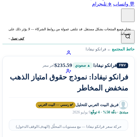
💬 واتساب
✈️ تليجرام
نختار جميع المنتجات بشكل مستقل. قد نتلقى عمولة من روابط الشركاء — لا يؤثر ذلك على
تقييماتنا.
كيف نعمل
حائط المجتمع
←
فرانكو نيفادا
$235.59
فرانكو نيفادا
FNV
▲ صعودي
آخر سعر
فرانكو نيفادا: نموذج حقوق امتياز الذهب
منخفض المخاطر
فريق البيت العربي للتحليل
✔️ رسمي — البيت العربي
مبتدئ · دقّة 50% · 4 توقّع
9 يوليو 2026
حركة سعر فرانكو نيفادا — مع مستويات المحلّل (الهدف/الوقف/الدخول)