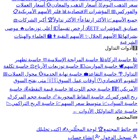
سعر الذهب اليوم
🥇 أسعار الذهب والمعادن
💱 أسعار العملات
والفوركس
📅 المؤشرات الاقتصادية
📊 فلتر الأسهم الأمريكية
📋
جميع الأسهم
📈 الأكثر ارتفاعاً
⚡ الأكثر تداولاً
🏆 أكبر الشركات
🧺
صناديق المؤشرات ETF
💰 أرخص تقييماً
💵 أعلى توزيعات
🔥 موصى
بشرائها
🕌 الأسهم الحلال
✨ الأسهم النقية
👨‍🏫 العلماء والهيئات
الشرعية
🧮
أدوات التداول
›
🕌 حاسبة الزكاة
🕌 حاسبة المرابحة الإسلامية
🧼 حاسبة تطهير
الأسهم
🕊️ حاسبة المواريث
💵 حاسبة توزيعات الأرباح
⚖️ حاسبة تكلفة
التداول
🌴 حاسبة التقاعد
💼 حاسبة نهاية الخدمة
💱 محول العملات
📅
التقويم الاقتصادي
🕐 أوقات عمل السوق
🇺🇸 متى يفتح السوق
الأمريكي؟
🧮 حاسبة حجم اللوت
📊 حاسبة قيمة النقطة
💰 حاسبة
ربح الفوركس
📐 حاسبة النقاط المحورية
📏 حاسبة حجم المركز
🌙
حاسبة السواب
📈 متوسط سعر السهم
💹 حاسبة الربح التراكمي
📉
حاسبة عائد التداول
كل الأدوات ←
🧱
المجتمع
›
🧱 حائط المجتمع
🏆 لوحة المحلّلين
✍️ اكتب تحليلك
تسجيل الدخول
إنشاء حساب