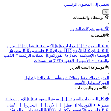
تخطي إلى المحتوى الرئيسي
✕
🏆
الوسطاء والتقييمات
›
🏆 تقييم شركات التداول
🌍
المنصات
›
🇸🇦 السعودية
🇦🇪 الإمارات
🇰🇼 الكويت
🇶🇦 قطر
🇧🇭 البحرين
🇴🇲 عُمان
🇯🇴 الأردن
🇮🇶 العراق
🇵🇸 فلسطين
🇪🇬 مصر
🕌
الوسطاء الإسلامية الحلال
💱 الفوركس
₿ العملات الرقمية
🥇 الذهب
والمعادن
📈 الأسهم
📊 العقود (CFD)
📜 السندات
📚
موسوعة البيت العربي
›
المدونة
مقالات تعليمية
الأكاديمية
أساسيات التداول
تداول
الفوركس
تداول الأسهم
📈
الأسهم والبورصات
›
🌍 كل البورصات العربية
🇸🇦 السوق السعودية
🇦🇪 الإمارات
🇪🇬
مصر
🇰🇼 الكويت
🇶🇦 قطر
🇯🇴 الأردن
🇧🇭 البحرين
🇴🇲 عُمان
🇵🇸 فلسطين
🚀 تقويم الاكتتابات (IPO)
🌐 المؤشرات العالمية
🥇