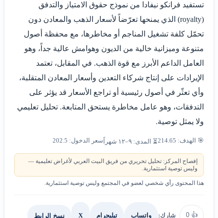
تستفيد فرانكو نيفادا من نموذج حقوق الامتياز والتدفق
(royalty) الذي يمنحها تعرّضاً لأسعار الذهب والمعادن دون
تحمّل كلفة تشغيل المناجم أو مخاطرها، مع محفظة أصول
متنوعة وميزانية خالية من الديون وهوامش عالية جداً، وهو
العامل الداعم الأبرز مع قوة الذهب. في المقابل، تعتمد
الإيرادات على إنتاج شركاء التعدين وأسعار المعادن المتقلبة،
وأي تعثّر في أصول رئيسية أو تراجع الأسعار قد يؤثر على
التدفقات، وهو عامل مخاطرة يستحق المتابعة. تحليل تعليمي
ولا يمثل توصية.
🎯 الهدف: 214.65
سعر الدخول: 202.5
⏳ المدى: ٩–١٢ شهراً
إفصاح المركز: تحليل تحريري من فريق البيت العربي لأغراض تعليمية —
وليس توصية استثمارية.
هذا المحتوى رأي شخصي لعضو في المجتمع وليس توصية استثمارية.
0
👍
شارك:
X
نسخ الرابط
واتساب
تيليجرام