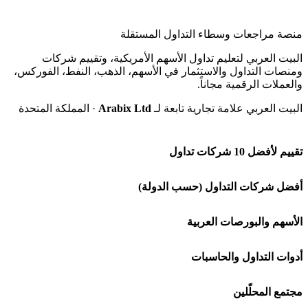
منصة مراجعات وسطاء التداول المستقلة
البيت العربي لتعليم تداول الأسهم الأمريكية، وتقييم شركات
ومنصات التداول والاستثمار في الأسهم، الذهب، النفط، الفوركس،
والعملات الرقمية مجاناً.
البيت العربي علامة تجارية تابعة لـ
Arabix Ltd
· المملكة المتحدة
تقييم لأفضل 10 شركات تداول
شركة Capital.com
أفضل شركات التداول (حسب الدولة)
افاتريد AvaTrade
شركات تداول في السعودية
الأسهم والبورصات العربية
اكسنس Exness
شركات تداول في الإمارات
🌍 كل البورصات العربية
أدوات التداول والحاسبات
منصة بينانس
شركات تداول في الكويت
🇸🇦 السوق السعودية
🕌 حاسبة الزكاة
مجتمع المحلّلين