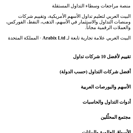
منصة مراجعات وسطاء التداول المستقلة
البيت العربي لتعليم تداول الأسهم الأمريكية، وتقييم شركات
ومنصات التداول والاستثمار في الأسهم، الذهب، النفط، الفوركس،
والعملات الرقمية مجاناً.
البيت العربي علامة تجارية تابعة لـ
Arabix Ltd
· المملكة المتحدة
تقييم لأفضل 10 شركات تداول
شركة Capital.com
أفضل شركات التداول (حسب الدولة)
افاتريد AvaTrade
شركات تداول في السعودية
الأسهم والبورصات العربية
اكسنس Exness
شركات تداول في الإمارات
🌍 كل البورصات العربية
أدوات التداول والحاسبات
منصة بينانس
شركات تداول في الكويت
🇸🇦 السوق السعودية
🕌 حاسبة الزكاة
مجتمع المحلّلين
Bybit باي بت
شركات تداول في قطر
🇦🇪 أسواق الإمارات
💱 محول العملات
🧱 حائط المجتمع
الأسواق العالمية والبيانات