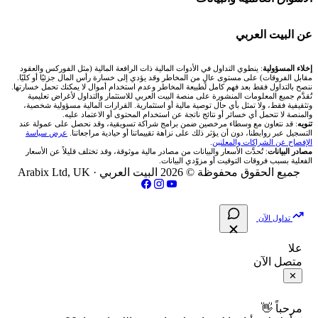
شركة Xm
شركات تداول في البحرين
🇪🇬 البورصة المصرية
🧮 حاسبة حجم اللوت
🏆 لوحة المحلّلين
🌐 المؤشرات العالمية
عن البيت العربي
شركة Okx
شركات تداول في عُمان
🇰🇼 بورصة الكويت
📊 حاسبة قيمة النقطة
✍️ اكتب تحليلك
🥇 سعر الذهب اليوم
من نحن
إخلاء المسؤولية
: ينطوي التداول في الأدوات المالية ذات الرافعة المالية (مثل الفوركس والعقود
مقابل الفروقات) على مستوى عالٍ من المخاطر وقد يؤدي إلى خسارة رأس المال جزئيًا أو كليًا.
ننصح بالتداول فقط بعد فهم كامل لطبيعة المخاطر وعدم استخدام أموال لا يمكنك تحمل خسارتها.
اكس تي بي XTB
شركات تداول في الأردن
🇶🇦 بورصة قطر
💰 حاسبة ربح الفوركس
تُقدَّم جميع المعلومات المنشورة على منصة البيت العربي للاستثمار والتداول لأغراض تعليمية
🥇 أسعار الذهب والمعادن
تواصل معنا
وتثقيفية فقط، ولا تمثل بأي حال توصية مالية أو استثمارية. القرارات المالية مسؤولية شخصية،
والمنصة لا تتحمل أي خسائر أو نتائج ناتجة عن استخدام المحتوى أو الاعتماد عليه.
انتراكتيف بروكرز IBKR
تنويه
: قد نتعاون مع وسطاء مرخصين ضمن برامج شراكة تسويقية، وقد نحصل على عمولة عند
شركات تداول في العراق
🇯🇴 بورصة عمّان
📌 حاسبة النقاط المحورية
التسجيل عبر روابطنا، دون أن يؤثر ذلك على نزاهة تقييماتنا أو حيادية مراجعاتنا.
عرض سياسة
💱 أسعار العملات والفوركس
فريق المؤلفين
الإفصاح عن الشراكات والمعلنين
.
مصادر البيانات
: تُحدَّث الأسعار والبيانات من مصادر مالية موثوقة، وقد تختلف قليلاً عن الأسعار
شركات تداول في فلسطين
الفعلية بسبب فروقات التوقيت أو مزوّدي البيانات.
🇧🇭 بورصة البحرين
📏 حاسبة حجم المركز
💵 سعر الريال السعودي في مصر
مقالات تعليمية
جميع الحقوق محفوظة © 2026 البيت العربي ·
Arabix Ltd, UK
شركات تداول في مصر
🇴🇲 بورصة مسقط
🔄 حاسبة تكلفة السواب
📅 المؤشرات الاقتصادية
سياسة تقييم الشركات
تداول الآن
🇵🇸 بورصة فلسطين
📈 حاسبة عائد التداول
شركات التداول النصابة
علا
متصل الآن
فلتر الأسهم الشرعي
📊 حاسبة الربح التراكمي
الإبلاغ عن شركة نصابة
✕
📋 جميع الأسهم
🧮 حاسبة متوسط سعر السهم
شروط الاستخدام
مرحباً 👋