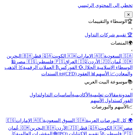
تخطي إلى المحتوى الرئيسي
✕
🏆
الوسطاء والتقييمات
›
🏆 تقييم شركات التداول
🌍
المنصات
›
🇸🇦 السعودية
🇦🇪 الإمارات
🇰🇼 الكويت
🇶🇦 قطر
🇧🇭 البحرين
🇴🇲 عُمان
🇯🇴 الأردن
🇮🇶 العراق
🇵🇸 فلسطين
🇪🇬 مصر
🕌
الوسطاء الإسلامية الحلال
💱 الفوركس
₿ العملات الرقمية
🥇 الذهب
والمعادن
📈 الأسهم
📊 العقود (CFD)
📜 السندات
📚
موسوعة البيت العربي
›
المدونة
مقالات تعليمية
الأكاديمية
أساسيات التداول
تداول
الفوركس
تداول الأسهم
📈
الأسهم والبورصات
›
🌍 كل البورصات العربية
🇸🇦 السوق السعودية
🇦🇪 الإمارات
🇪🇬
مصر
🇰🇼 الكويت
🇶🇦 قطر
🇯🇴 الأردن
🇧🇭 البحرين
🇴🇲 عُمان
🇵🇸 فلسطين
🚀 تقويم الاكتتابات (IPO)
🌐 المؤشرات العالمية
🥇