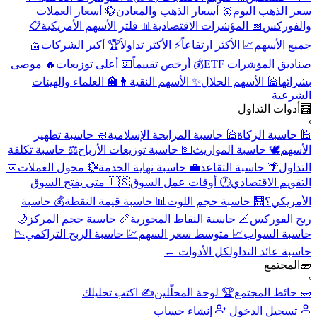
سعر الذهب اليوم
🥇 أسعار الذهب والمعادن
💱 أسعار العملات
والفوركس
📅 المؤشرات الاقتصادية
📊 فلتر الأسهم الأمريكية
📋
جميع الأسهم
📈 الأكثر ارتفاعاً
⚡ الأكثر تداولاً
🏆 أكبر الشركات
🧺
صناديق المؤشرات ETF
💰 أرخص تقييماً
💵 أعلى توزيعات
🔥 موصى
بشرائها
🕌 الأسهم الحلال
✨ الأسهم النقية
👨‍🏫 العلماء والهيئات
الشرعية
🧮
أدوات التداول
›
🕌 حاسبة الزكاة
🕌 حاسبة المرابحة الإسلامية
🧼 حاسبة تطهير
الأسهم
🕊️ حاسبة المواريث
💵 حاسبة توزيعات الأرباح
⚖️ حاسبة تكلفة
التداول
🌴 حاسبة التقاعد
💼 حاسبة نهاية الخدمة
💱 محول العملات
📅
التقويم الاقتصادي
🕐 أوقات عمل السوق
🇺🇸 متى يفتح السوق
الأمريكي؟
🧮 حاسبة حجم اللوت
📊 حاسبة قيمة النقطة
💰 حاسبة
ربح الفوركس
📐 حاسبة النقاط المحورية
📏 حاسبة حجم المركز
🌙
حاسبة السواب
📈 متوسط سعر السهم
💹 حاسبة الربح التراكمي
📉
حاسبة عائد التداول
كل الأدوات ←
🧱
المجتمع
›
🧱 حائط المجتمع
🏆 لوحة المحلّلين
✍️ اكتب تحليلك
تسجيل الدخول
إنشاء حساب