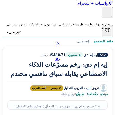
💬 واتساب
✈️ تليجرام
نختار جميع المنتجات بشكل مستقل. قد نتلقى عمولة من روابط الشركاء — لا يؤثر ذلك على
تقييماتنا.
كيف نعمل
حائط المجتمع
←
إيه إم دي
$480.71
إيه إم دي
AMD
▲ صعودي
آخر سعر
إيه إم دي: زخم مسرّعات الذكاء
الاصطناعي يقابله سباق تنافسي محتدم
فريق البيت العربي للتحليل
✔️ رسمي — البيت العربي
مبتدئ · دقّة 50% · 4 توقّع
8 يوليو 2026
حركة سعر إيه إم دي — مع مستويات المحلّل (الهدف/الوقف/الدخول)