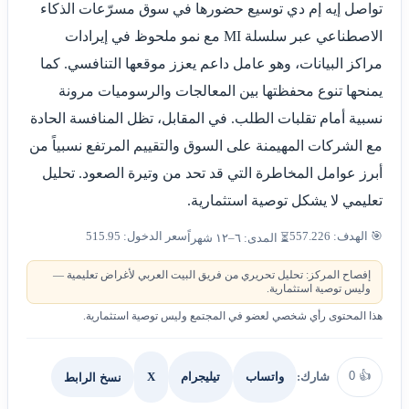
تواصل إيه إم دي توسيع حضورها في سوق مسرّعات الذكاء
الاصطناعي عبر سلسلة MI مع نمو ملحوظ في إيرادات
مراكز البيانات، وهو عامل داعم يعزز موقعها التنافسي. كما
يمنحها تنوع محفظتها بين المعالجات والرسوميات مرونة
نسبية أمام تقلبات الطلب. في المقابل، تظل المنافسة الحادة
مع الشركات المهيمنة على السوق والتقييم المرتفع نسبياً من
أبرز عوامل المخاطرة التي قد تحد من وتيرة الصعود. تحليل
تعليمي لا يشكل توصية استثمارية.
🎯 الهدف: 557.226
سعر الدخول: 515.95
⏳ المدى: ٦–١٢ شهراً
إفصاح المركز: تحليل تحريري من فريق البيت العربي لأغراض تعليمية —
وليس توصية استثمارية.
هذا المحتوى رأي شخصي لعضو في المجتمع وليس توصية استثمارية.
0
👍
شارك:
X
نسخ الرابط
واتساب
تيليجرام