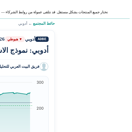
نختار جميع المنتجات بشكل مستقل. قد نتلقى عمولة من روابط الشركاء — لا ي
حائط المجتمع
←
أدوبي
26
أدوبي
ADBE
▼ هبوطي
أدوبي: نموذج الاش
فريق البيت العربي للتحلي
300
200