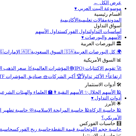
عرض الكل ←
▾
موسوعة البيت العربي
أقسام رئيسية
الأكاديمية
مقالات تعليمية
المدونة
أسواق التداول
تداول الأسهم
تداول الفوركس
أساسيات التداول
▾
الأسهم والبورصات
🏛️ البورصات العربية
مصر
🇦🇪 الإمارات
🇸🇦 السوق السعودية
🌍 كل البورصات العربية
📊 السوق الأمريكية
سعر الذهب اليوم
🌐 المؤشرات العالمية
🚀 تقويم الاكتتابات (IPO)
🧺 صناديق المؤشرات ETF
🏆 أكبر الشركات
⚡ الأكثر تداولاً
ارتفاعاً
🛠️ أدوات الاستثمار
‍🏫 العلماء والهيئات الشرعية
✨ الأسهم النقية
🕌 الأسهم الحلال
▾
أدوات التداول
🌟 الأبرز
سبة تطهير الأسهم
🕌 حاسبة المرابحة الإسلامية
🕌 حاسبة الزكاة
الأمريكي؟
🧮 حاسبات الفوركس
محورية
حاسبة ربح الفوركس
حاسبة قيمة النقطة
حاسبة حجم اللوت
📈 حاسبات الاستثمار