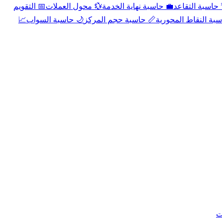
📅 التقويم
💱 محول العملات
💼 حاسبة نهاية الخدمة
🌴 حاسبة التقا
📈
🌙 حاسبة السواب
📏 حاسبة حجم المركز
📐 حاسبة النقاط الم
