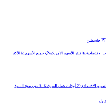
 فلسطين
 الاقتصادية
📊 فلتر الأسهم الأمريكية
📋 جميع الأسهم
📈 الأكثر
لتقويم الاقتصادي
🕐 أوقات عمل السوق
🇺🇸 متى يفتح السوق
داول