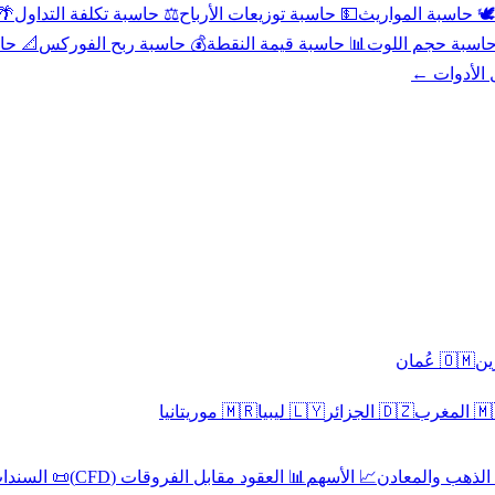
عد
⚖️ حاسبة تكلفة التداول
💵 حاسبة توزيعات الأرباح
🕊️ حاسبة المواريث
حورية
💰 حاسبة ربح الفوركس
📊 حاسبة قيمة النقطة
🧮 حاسبة حجم ال
كل الأدوا
🇴🇲 عُمان
🇲🇷 موريتانيا
🇱🇾 ليبيا
🇩🇿 الجزائر
🇲🇦 ا
 السندات
📊 العقود مقابل الفروقات (CFD)
📈 الأسهم
🥇 الذهب والمع