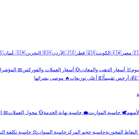
سطين
🇴🇲 عُمان
🇧🇭 البحرين
🇯🇴 الأردن
🇶🇦 قطر
🇰🇼 الكويت
🇪🇬 
 الاقتصادية
💱 أسعار العملات والفوركس
🥇 أسعار الذهب والمعادن
🥇 
🔥 موصى بشرائها
💵 أعلى توزيعات
💰 أرخص تقييماً

صادي
💱 محول العملات
💼 حاسبة نهاية الخدمة
🕊️ حاسبة المواريث
🧼 حا
اسبة تكلفة التداول
حاسبة السواب
حاسبة حجم المركز
حاسبة النقاط ال