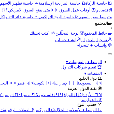
🕌 حاسبة الزكاة
🕌 حاسبة المرابحة الإسلامية
🧼 حاسبة تطهير الأسهم
الاقتصادي
🕐 أوقات عمل السوق
🇺🇸 متى يفتح السوق الأمريكي؟
🧮 
متوسط سعر السهم
💹 حاسبة الربح التراكمي
📉 حاسبة عائد التداول
كل 
🧱
المجتمع
›
🧱 حائط المجتمع
🏆 لوحة المحلّلين
✍️ اكتب تحليلك
تسجيل الدخول
إنشاء حساب
💬 واتساب
✈️ تليجرام
الوسطاء والتقييمات
▾
🏆 تقييم شركات التداول
المنصات
▾
🌅 دول الخليج
🇸🇦 السعودية
🇦🇪 الإمارات
🇰🇼 الكويت
🇶🇦 قطر
🇧🇭 البحرين
🌍 بقية الدول العربية
🇯🇴 الأردن
🇮🇶 العراق
🇵🇸 فلسطين
🇪🇬 مصر
🇹🇳 تونس
🇲🇦 
كل الدول ←
🏅 حسب النوع
🕌 الوسطاء الإسلامية الحلال
💱 الفوركس
₿ العملات الرقمية
🥇 