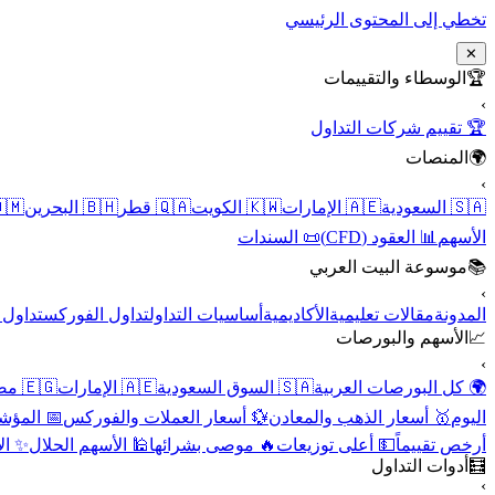
تخطي إلى المحتوى الرئيسي
✕
الوسطاء والتقييمات
🏆
›
🏆 تقييم شركات التداول
المنصات
🌍
›
 عُمان
🇧🇭 البحرين
🇶🇦 قطر
🇰🇼 الكويت
🇦🇪 الإمارات
🇸🇦 السعودية
📜 السندات
📊 العقود (CFD)
الأسهم
موسوعة البيت العربي
📚
›
الأسهم
تداول الفوركس
أساسيات التداول
الأكاديمية
مقالات تعليمية
المدونة
الأسهم والبورصات
📈
›
🇪🇬 مصر
🇦🇪 الإمارات
🇸🇦 السوق السعودية
🌍 كل البورصات العربية
لاقتصادية
💱 أسعار العملات والفوركس
🥇 أسعار الذهب والمعادن
اليوم
نقية
🕌 الأسهم الحلال
🔥 موصى بشرائها
💵 أعلى توزيعات
أرخص تقييماً
أدوات التداول
🧮
›