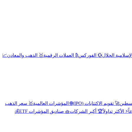
إسلامية الحلال
💱 الفوركس
₿ العملات الرقمية
🥇 الذهب والمعادن
📈
🚀 تقويم الاكتتابات (IPO)
🌐 المؤشرات العالمية
🥇 سعر الذهب
اً
⚡ الأكثر تداولاً
🏆 أكبر الشركات
🧺 صناديق المؤشرات ETF
💰