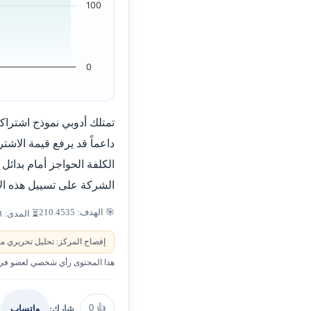
100
0
تمتلك أدوبي نموذج اشتراكا
داعماً قد يرفع قيمة الاش
الكلفة الحواجز أمام بدائل
الشركة على تسييل هذه الأد
🎯 الهدف: 210.4535
⏳ المدى: ٦–٩ أشهر
إفصاح المركز: تحليل تحريري من
هذا المحتوى رأي شخصي لعضو في ا
0
👍
شارك:
واتساب