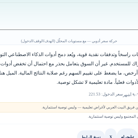
حركة سعر أدوبي — مع مستويات المحلّل (الهدف/الوقف/الدخول)
ت راسخاً وتدفقات نقدية قوية، ويُعد دمج أدوات الذكاء الاصطناعي التول
تراك للمستخدم. غير أن السوق يتعامل بحذر مع احتمال أن تخفض أدوات 
 أرخص، ما يضغط على تقييم السهم رغم صلابة النتائج المالية. الميل ه
وات فعلياً. مادة تعليمية لا تشكل توصية.
سعر الدخول: 221.53
 فريق البيت العربي لأغراض تعليمية — وليس توصية استثمارية.
لمجتمع وليس توصية استثمارية.
X
نسخ الرابط
تيليجرام