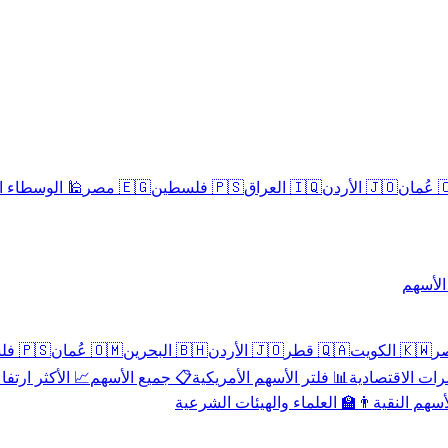
سلامية الحلال
🇪🇬 مصر
🇵🇸 فلسطين
🇮🇶 العراق
🇯🇴 الأردن
🇴
تداول 
🇵🇸 فلسطين
🇴🇲 عُمان
🇧🇭 البحرين
🇯🇴 الأردن
🇶🇦 قطر
🇰🇼 الكويت
 الأكثر ارتفاعاً
📋 جميع الأسهم
📊 فلتر الأسهم الأمريكية
📅 المؤشرات ا
👨‍🏫 العلماء والهيئات الشرعية
✨ الأسهم ال