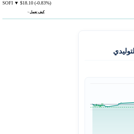
SOFI
▼
$18.10
(-0.83%)
كيف نعمل
توليدي
الهدف