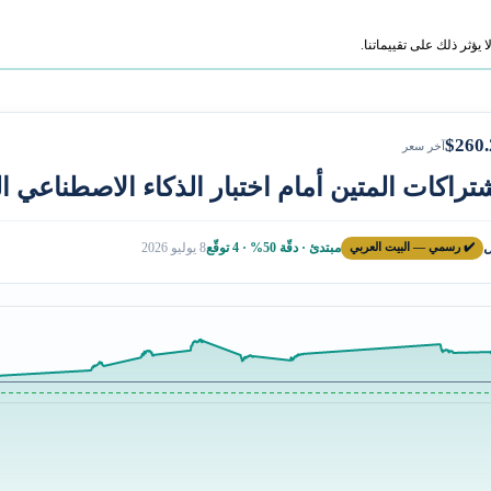
ؤثر ذلك على تقييماتنا.
$260.
آخر سعر
تراكات المتين أمام اختبار الذكاء الاصطناعي ال
ل
✔️ رسمي — البيت العربي
مبتدئ · دقّة 50% · 4 توقّع
8 يوليو 2026