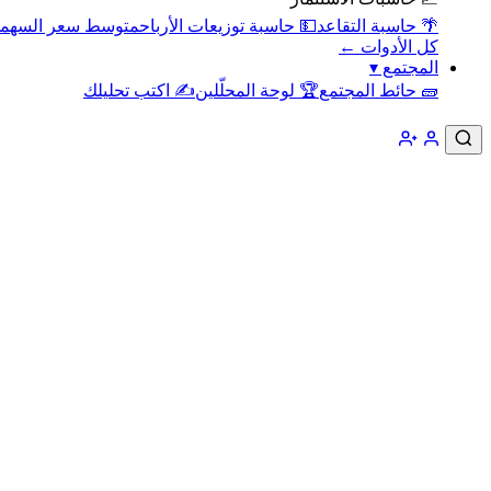
🌴 حاسبة التقاعد
💵 حاسبة توزيعات الأرباح
متوسط سعر السهم
كل الأدوات ←
المجتمع
▾
🧱 حائط المجتمع
🏆 لوحة المحلّلين
✍️ اكتب تحليلك