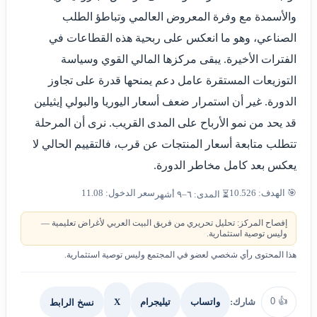
والأسمدة مع وفرة المعروض العالمي وتباطؤ الطلب
الصناعي، وهو ما انعكس على ربحية هذه القطاعات في
الفترات الأخيرة. يبقى مركزها المالي القوي وسياسة
التوزيعات المستقرة عامل دعم يمنحها قدرة على تجاوز
الدورة. غير أن استمرار ضعف أسعار اليوريا والبولي إيثيلين
قد يحد من نمو الأرباح على المدى القريب. نرى أن المرحلة
تتطلب متابعة أسعار المنتجات عن قرب، فالتقييم الحالي لا
يعكس بعد كامل مخاطر الدورة.
🎯 الهدف: 10.526
سعر الدخول: 11.08
⏳ المدى: ٦–٩ أشهر
إفصاح المركز: تحليل تحريري من فريق البيت العربي لأغراض تعليمية —
وليس توصية استثمارية.
هذا المحتوى رأي شخصي لعضو في المجتمع وليس توصية استثمارية.
0
👍
شارك:
X
نسخ الرابط
واتساب
تيليجرام