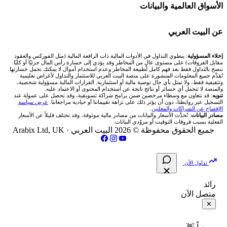
شركات تداول في قطر
🇦🇪 أسواق الإمارات
💱 محول العملات
🧱 حائط المجتمع
الأسواق العالمية والبيانات
شركة Xm
شركات تداول في البحرين
🇪🇬 البورصة المصرية
🧮 حاسبة حجم اللوت
🏆 لوحة المحلّلين
🌐 المؤشرات العالمية
عن البيت العربي
شركة Okx
شركات تداول في عُمان
🇰🇼 بورصة الكويت
📊 حاسبة قيمة النقطة
✍️ اكتب تحليلك
🥇 سعر الذهب اليوم
من نحن
إخلاء المسؤولية
: ينطوي التداول في الأدوات المالية ذات الرافعة المالية (مثل الفوركس والعقود
مقابل الفروقات) على مستوى عالٍ من المخاطر وقد يؤدي إلى خسارة رأس المال جزئيًا أو كليًا.
ننصح بالتداول فقط بعد فهم كامل لطبيعة المخاطر وعدم استخدام أموال لا يمكنك تحمل خسارتها.
اكس تي بي XTB
شركات تداول في الأردن
🇶🇦 بورصة قطر
💰 حاسبة ربح الفوركس
تُقدَّم جميع المعلومات المنشورة على منصة البيت العربي للاستثمار والتداول لأغراض تعليمية
🥇 أسعار الذهب والمعادن
تواصل معنا
وتثقيفية فقط، ولا تمثل بأي حال توصية مالية أو استثمارية. القرارات المالية مسؤولية شخصية،
والمنصة لا تتحمل أي خسائر أو نتائج ناتجة عن استخدام المحتوى أو الاعتماد عليه.
انتراكتيف بروكرز IBKR
تنويه
: قد نتعاون مع وسطاء مرخصين ضمن برامج شراكة تسويقية، وقد نحصل على عمولة عند
شركات تداول في العراق
🇯🇴 بورصة عمّان
📌 حاسبة النقاط المحورية
التسجيل عبر روابطنا، دون أن يؤثر ذلك على نزاهة تقييماتنا أو حيادية مراجعاتنا.
عرض سياسة
💱 أسعار العملات والفوركس
فريق المؤلفين
الإفصاح عن الشراكات والمعلنين
.
مصادر البيانات
: تُحدَّث الأسعار والبيانات من مصادر مالية موثوقة، وقد تختلف قليلاً عن الأسعار
شركات تداول في فلسطين
الفعلية بسبب فروقات التوقيت أو مزوّدي البيانات.
🇧🇭 بورصة البحرين
📏 حاسبة حجم المركز
💵 سعر الريال السعودي في مصر
مقالات تعليمية
جميع الحقوق محفوظة © 2026 البيت العربي ·
Arabix Ltd, UK
شركات تداول في مصر
🇴🇲 بورصة مسقط
🔄 حاسبة تكلفة السواب
📅 المؤشرات الاقتصادية
سياسة تقييم الشركات
تداول الآن
🇵🇸 بورصة فلسطين
📈 حاسبة عائد التداول
شركات التداول النصابة
رائد
متصل الآن
فلتر الأسهم الشرعي
📊 حاسبة الربح التراكمي
الإبلاغ عن شركة نصابة
✕
📋 جميع الأسهم
🧮 حاسبة متوسط سعر السهم