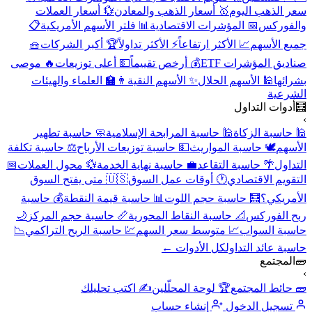
سعر الذهب اليوم
🥇 أسعار الذهب والمعادن
💱 أسعار العملات
والفوركس
📅 المؤشرات الاقتصادية
📊 فلتر الأسهم الأمريكية
📋
جميع الأسهم
📈 الأكثر ارتفاعاً
⚡ الأكثر تداولاً
🏆 أكبر الشركات
🧺
صناديق المؤشرات ETF
💰 أرخص تقييماً
💵 أعلى توزيعات
🔥 موصى
بشرائها
🕌 الأسهم الحلال
✨ الأسهم النقية
👨‍🏫 العلماء والهيئات
الشرعية
🧮
أدوات التداول
›
🕌 حاسبة الزكاة
🕌 حاسبة المرابحة الإسلامية
🧼 حاسبة تطهير
الأسهم
🕊️ حاسبة المواريث
💵 حاسبة توزيعات الأرباح
⚖️ حاسبة تكلفة
التداول
🌴 حاسبة التقاعد
💼 حاسبة نهاية الخدمة
💱 محول العملات
📅
التقويم الاقتصادي
🕐 أوقات عمل السوق
🇺🇸 متى يفتح السوق
الأمريكي؟
🧮 حاسبة حجم اللوت
📊 حاسبة قيمة النقطة
💰 حاسبة
ربح الفوركس
📐 حاسبة النقاط المحورية
📏 حاسبة حجم المركز
🌙
حاسبة السواب
📈 متوسط سعر السهم
💹 حاسبة الربح التراكمي
📉
حاسبة عائد التداول
كل الأدوات ←
🧱
المجتمع
›
🧱 حائط المجتمع
🏆 لوحة المحلّلين
✍️ اكتب تحليلك
تسجيل الدخول
إنشاء حساب