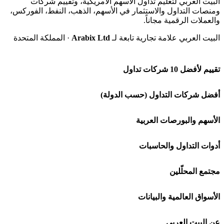
البيت العربي لتعليم تداول الأسهم الأمريكية، وتقييم شركات
ومنصات التداول والاستثمار في الأسهم، الذهب، النفط، الفوركس،
والعملات الرقمية مجاناً.
البيت العربي علامة تجارية تابعة لـ
Arabix Ltd
· المملكة المتحدة
تقييم لأفضل 10 شركات تداول
شركة Capital.com
أفضل شركات التداول (حسب الدولة)
افاتريد AvaTrade
شركات تداول في السعودية
الأسهم والبورصات العربية
اكسنس Exness
شركات تداول في الإمارات
🌍 كل البورصات العربية
أدوات التداول والحاسبات
منصة بينانس
شركات تداول في الكويت
🇸🇦 السوق السعودية
🕌 حاسبة الزكاة
مجتمع المحلّلين
Bybit باي بت
شركات تداول في قطر
🇦🇪 أسواق الإمارات
💱 محول العملات
🧱 حائط المجتمع
الأسواق العالمية والبيانات
شركة Xm
شركات تداول في البحرين
🇪🇬 البورصة المصرية
🧮 حاسبة حجم اللوت
🏆 لوحة المحلّلين
🌐 المؤشرات العالمية
عن البيت العربي