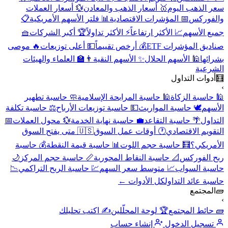
سعر الذهب اليوم
🥇 أسعار الذهب والمعادن
💱 أسعار العملات
والفوركس
📅 المؤشرات الاقتصادية
📊 فلتر الأسهم الأمريكية
📋
جميع الأسهم
📈 الأكثر ارتفاعاً
⚡ الأكثر تداولاً
🏆 أكبر الشركات
🧺
صناديق المؤشرات ETF
💰 أرخص تقييماً
💵 أعلى توزيعات
🔥 موصى
بشرائها
🕌 الأسهم الحلال
✨ الأسهم النقية
👨‍🏫 العلماء والهيئات
الشرعية
🧮
أدوات التداول
›
🕌 حاسبة الزكاة
🕌 حاسبة المرابحة الإسلامية
🧼 حاسبة تطهير
الأسهم
🕊️ حاسبة المواريث
💵 حاسبة توزيعات الأرباح
⚖️ حاسبة تكلفة
التداول
🌴 حاسبة التقاعد
💼 حاسبة نهاية الخدمة
💱 محول العملات
📅
التقويم الاقتصادي
🕐 أوقات عمل السوق
🇺🇸 متى يفتح السوق
الأمريكي؟
🧮 حاسبة حجم اللوت
📊 حاسبة قيمة النقطة
💰 حاسبة
ربح الفوركس
📐 حاسبة النقاط المحورية
📏 حاسبة حجم المركز
🌙
حاسبة السواب
📈 متوسط سعر السهم
💹 حاسبة الربح التراكمي
📉
حاسبة عائد التداول
كل الأدوات ←
🧱
المجتمع
›
🧱 حائط المجتمع
🏆 لوحة المحلّلين
✍️ اكتب تحليلك
تسجيل الدخول
إنشاء حساب