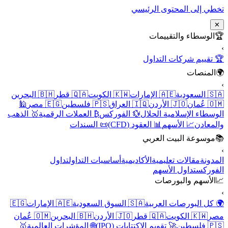
تخطي إلى المحتوى الرئيسي
✕
🏆
الوسطاء والتقييمات
›
🏆 تقييم شركات التداول
🌍
المنصات
›
🇸🇦 السعودية
🇦🇪 الإمارات
🇰🇼 الكويت
🇶🇦 قطر
🇧🇭 البحرين
🇴🇲 عُمان
🇯🇴 الأردن
🇮🇶 العراق
🇵🇸 فلسطين
🇪🇬 مصر
🕌
الوسطاء الإسلامية الحلال
💱 الفوركس
₿ العملات الرقمية
🥇 الذهب
والمعادن
📈 الأسهم
📊 العقود (CFD)
📜 السندات
📚
موسوعة البيت العربي
›
المدونة
مقالات تعليمية
الأكاديمية
أساسيات التداول
تداول
الفوركس
تداول الأسهم
📈
الأسهم والبورصات
›
🌍 كل البورصات العربية
🇸🇦 السوق السعودية
🇦🇪 الإمارات
🇪🇬
مصر
🇰🇼 الكويت
🇶🇦 قطر
🇯🇴 الأردن
🇧🇭 البحرين
🇴🇲 عُمان
🇵🇸 فلسطين
🚀 تقويم الاكتتابات (IPO)
🌐 المؤشرات العالمية
🥇