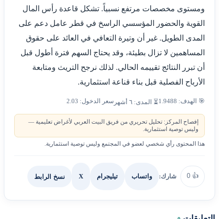
ومستوى مخصصات مرتفع نسبياً. تشكل قاعدة رأس المال
القوية والحضور المؤسسي الراسخ في قطر عامل دعم على
المدى الطويل. غير أن وتيرة التعافي في العائد على حقوق
المساهمين لا تزال بطيئة، وقد يحتاج السهم فترة أطول قبل
أن تبرر النتائج تقييمه الحالي. لذلك نرجح التريث ومتابعة
الأرباح الفصلية قبل بناء قناعة استثمارية.
🎯 الهدف: 1.9488
سعر الدخول: 2.03
⏳ المدى: ٦ أشهر
إفصاح المركز: تحليل تحريري من فريق البيت العربي لأغراض تعليمية —
وليس توصية استثمارية.
هذا المحتوى رأي شخصي لعضو في المجتمع وليس توصية استثمارية.
0
👍
شارك:
X
نسخ الرابط
واتساب
تيليجرام
التعليقات