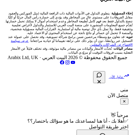
شركة Okx
شركات تداول في عُمان
🇰🇼 بورصة الكويت
📊 حاسبة قيمة النقطة
✍️ اكتب تحليلك
🥇 سعر الذهب اليوم
من نحن
إخلاء المسؤولية
: ينطوي التداول في الأدوات المالية ذات الرافعة المالية (مثل الفوركس والعقود
مقابل الفروقات) على مستوى عالٍ من المخاطر وقد يؤدي إلى خسارة رأس المال جزئيًا أو كليًا.
ننصح بالتداول فقط بعد فهم كامل لطبيعة المخاطر وعدم استخدام أموال لا يمكنك تحمل خسارتها.
اكس تي بي XTB
شركات تداول في الأردن
🇶🇦 بورصة قطر
💰 حاسبة ربح الفوركس
تُقدَّم جميع المعلومات المنشورة على منصة البيت العربي للاستثمار والتداول لأغراض تعليمية
🥇 أسعار الذهب والمعادن
تواصل معنا
وتثقيفية فقط، ولا تمثل بأي حال توصية مالية أو استثمارية. القرارات المالية مسؤولية شخصية،
والمنصة لا تتحمل أي خسائر أو نتائج ناتجة عن استخدام المحتوى أو الاعتماد عليه.
انتراكتيف بروكرز IBKR
تنويه
: قد نتعاون مع وسطاء مرخصين ضمن برامج شراكة تسويقية، وقد نحصل على عمولة عند
شركات تداول في العراق
🇯🇴 بورصة عمّان
📌 حاسبة النقاط المحورية
التسجيل عبر روابطنا، دون أن يؤثر ذلك على نزاهة تقييماتنا أو حيادية مراجعاتنا.
عرض سياسة
💱 أسعار العملات والفوركس
فريق المؤلفين
الإفصاح عن الشراكات والمعلنين
.
مصادر البيانات
: تُحدَّث الأسعار والبيانات من مصادر مالية موثوقة، وقد تختلف قليلاً عن الأسعار
شركات تداول في فلسطين
الفعلية بسبب فروقات التوقيت أو مزوّدي البيانات.
🇧🇭 بورصة البحرين
📏 حاسبة حجم المركز
💵 سعر الريال السعودي في مصر
مقالات تعليمية
جميع الحقوق محفوظة © 2026 البيت العربي ·
Arabix Ltd, UK
شركات تداول في مصر
🇴🇲 بورصة مسقط
🔄 حاسبة تكلفة السواب
📅 المؤشرات الاقتصادية
سياسة تقييم الشركات
تداول الآن
🇵🇸 بورصة فلسطين
📈 حاسبة عائد التداول
شركات التداول النصابة
منى
متصل الآن
فلتر الأسهم الشرعي
📊 حاسبة الربح التراكمي
الإبلاغ عن شركة نصابة
✕
📋 جميع الأسهم
🧮 حاسبة متوسط سعر السهم
شروط الاستخدام
مرحباً 👋
✅أهلا بك - أنا هنا لمساعدتك ما هو سؤالك باختصار؟؟
🕌 الأسهم الحلال
اختر طريقة التواصل
📅 التقويم الاقتصادي
سياسة الخصوصية