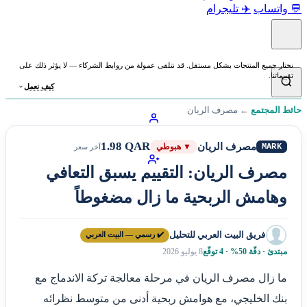
💬 واتساب
✈️ تليجرام
نختار جميع المنتجات بشكل مستقل. قد نتلقى عمولة من روابط الشركاء — لا يؤثر ذلك على
تقييماتنا.
كيف نعمل
حائط المجتمع
←
مصرف الريان
1.98 QAR
مصرف الريان
MARK
▼ هبوطي
آخر سعر
مصرف الريان: التقييم يسبق التعافي
وهامش الربحية ما زال مضغوطاً
فريق البيت العربي للتحليل
✔️ رسمي — البيت العربي
مبتدئ · دقّة 50% · 4 توقّع
8 يوليو 2026
ما زال مصرف الريان في مرحلة معالجة تركة الاندماج مع
بنك الخليجي، مع هوامش ربحية أدنى من متوسط نظرائه