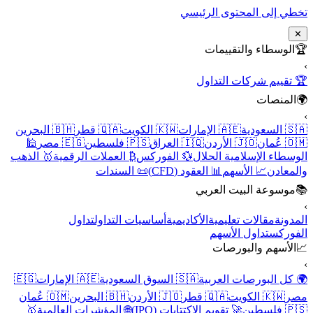
تخطي إلى المحتوى الرئيسي
✕
🏆
الوسطاء والتقييمات
›
🏆 تقييم شركات التداول
🌍
المنصات
›
🇸🇦 السعودية
🇦🇪 الإمارات
🇰🇼 الكويت
🇶🇦 قطر
🇧🇭 البحرين
🇴🇲 عُمان
🇯🇴 الأردن
🇮🇶 العراق
🇵🇸 فلسطين
🇪🇬 مصر
🕌
الوسطاء الإسلامية الحلال
💱 الفوركس
₿ العملات الرقمية
🥇 الذهب
والمعادن
📈 الأسهم
📊 العقود (CFD)
📜 السندات
📚
موسوعة البيت العربي
›
المدونة
مقالات تعليمية
الأكاديمية
أساسيات التداول
تداول
الفوركس
تداول الأسهم
📈
الأسهم والبورصات
›
🌍 كل البورصات العربية
🇸🇦 السوق السعودية
🇦🇪 الإمارات
🇪🇬
مصر
🇰🇼 الكويت
🇶🇦 قطر
🇯🇴 الأردن
🇧🇭 البحرين
🇴🇲 عُمان
🇵🇸 فلسطين
🚀 تقويم الاكتتابات (IPO)
🌐 المؤشرات العالمية
🥇