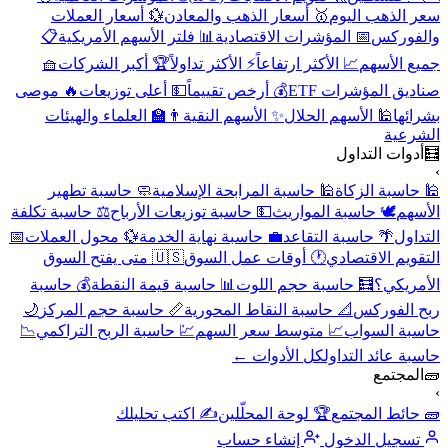
سعر الذهب اليوم
🥇 أسعار الذهب والمعادن
💱 أسعار العملات
والفوركس
📅 المؤشرات الاقتصادية
📊 فلتر الأسهم الأمريكية
📋
جميع الأسهم
📈 الأكثر ارتفاعاً
⚡ الأكثر تداولاً
🏆 أكبر الشركات
🧺
صناديق المؤشرات ETF
💰 أرخص تقييماً
💵 أعلى توزيعات
🔥 موصى
بشرائها
🕌 الأسهم الحلال
✨ الأسهم النقية
👨‍🏫 العلماء والهيئات
الشرعية
🧮
أدوات التداول
›
🕌 حاسبة الزكاة
🕌 حاسبة المرابحة الإسلامية
🧼 حاسبة تطهير
الأسهم
🕊️ حاسبة المواريث
💵 حاسبة توزيعات الأرباح
⚖️ حاسبة تكلفة
التداول
🌴 حاسبة التقاعد
💼 حاسبة نهاية الخدمة
💱 محول العملات
📅
التقويم الاقتصادي
🕐 أوقات عمل السوق
🇺🇸 متى يفتح السوق
الأمريكي؟
🧮 حاسبة حجم اللوت
📊 حاسبة قيمة النقطة
💰 حاسبة
ربح الفوركس
📐 حاسبة النقاط المحورية
📏 حاسبة حجم المركز
🌙
حاسبة السواب
📈 متوسط سعر السهم
💹 حاسبة الربح التراكمي
📉
حاسبة عائد التداول
كل الأدوات ←
🧱
المجتمع
›
🧱 حائط المجتمع
🏆 لوحة المحلّلين
✍️ اكتب تحليلك
تسجيل الدخول
إنشاء حساب