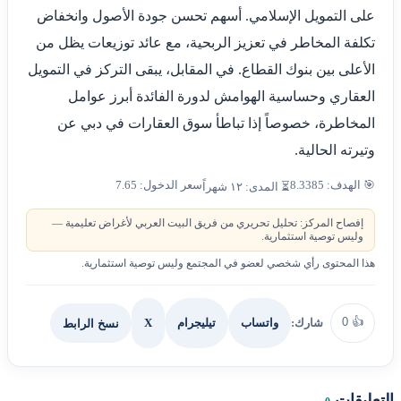
على التمويل الإسلامي. أسهم تحسن جودة الأصول وانخفاض
تكلفة المخاطر في تعزيز الربحية، مع عائد توزيعات يظل من
الأعلى بين بنوك القطاع. في المقابل، يبقى التركز في التمويل
العقاري وحساسية الهوامش لدورة الفائدة أبرز عوامل
المخاطرة، خصوصاً إذا تباطأ سوق العقارات في دبي عن
وتيرته الحالية.
🎯 الهدف: 8.3385
سعر الدخول: 7.65
⏳ المدى: ١٢ شهراً
إفصاح المركز: تحليل تحريري من فريق البيت العربي لأغراض تعليمية —
وليس توصية استثمارية.
هذا المحتوى رأي شخصي لعضو في المجتمع وليس توصية استثمارية.
0
👍
شارك:
X
نسخ الرابط
واتساب
تيليجرام
التعليقات