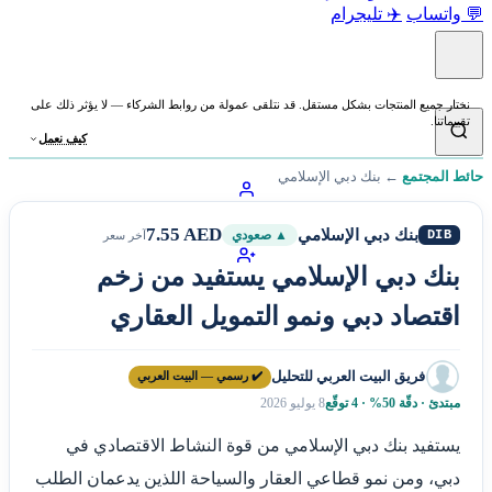
💬 واتساب
✈️ تليجرام
نختار جميع المنتجات بشكل مستقل. قد نتلقى عمولة من روابط الشركاء — لا يؤثر ذلك على
تقييماتنا.
كيف نعمل
حائط المجتمع
←
بنك دبي الإسلامي
7.55 AED
بنك دبي الإسلامي
DIB
▲ صعودي
آخر سعر
بنك دبي الإسلامي يستفيد من زخم
اقتصاد دبي ونمو التمويل العقاري
فريق البيت العربي للتحليل
✔️ رسمي — البيت العربي
مبتدئ · دقّة 50% · 4 توقّع
8 يوليو 2026
يستفيد بنك دبي الإسلامي من قوة النشاط الاقتصادي في
دبي، ومن نمو قطاعي العقار والسياحة اللذين يدعمان الطلب