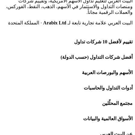
البيت العربي لتعليم تداول الأسهم الأمريكية، وتقييم شركات
ومنصات التداول والاستثمار في الأسهم، الذهب، النفط، الفوركس،
والعملات الرقمية مجاناً.
البيت العربي علامة تجارية تابعة لـ
Arabix Ltd
· المملكة المتحدة
تقييم لأفضل 10 شركات تداول
شركة Capital.com
أفضل شركات التداول (حسب الدولة)
افاتريد AvaTrade
شركات تداول في السعودية
الأسهم والبورصات العربية
اكسنس Exness
شركات تداول في الإمارات
🌍 كل البورصات العربية
أدوات التداول والحاسبات
منصة بينانس
شركات تداول في الكويت
🇸🇦 السوق السعودية
🕌 حاسبة الزكاة
مجتمع المحلّلين
Bybit باي بت
شركات تداول في قطر
🇦🇪 أسواق الإمارات
💱 محول العملات
🧱 حائط المجتمع
الأسواق العالمية والبيانات
شركة Xm
شركات تداول في البحرين
🇪🇬 البورصة المصرية
🧮 حاسبة حجم اللوت
🏆 لوحة المحلّلين
🌐 المؤشرات العالمية
عن البيت العربي