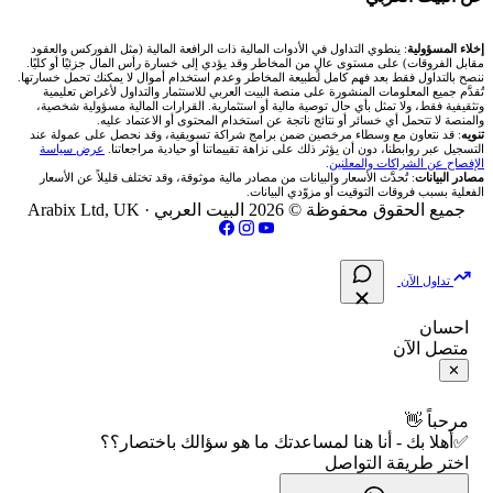
شركة Okx
شركات تداول في عُمان
🇰🇼 بورصة الكويت
📊 حاسبة قيمة النقطة
✍️ اكتب تحليلك
🥇 سعر الذهب اليوم
من نحن
إخلاء المسؤولية
: ينطوي التداول في الأدوات المالية ذات الرافعة المالية (مثل الفوركس والعقود
مقابل الفروقات) على مستوى عالٍ من المخاطر وقد يؤدي إلى خسارة رأس المال جزئيًا أو كليًا.
ننصح بالتداول فقط بعد فهم كامل لطبيعة المخاطر وعدم استخدام أموال لا يمكنك تحمل خسارتها.
اكس تي بي XTB
شركات تداول في الأردن
🇶🇦 بورصة قطر
💰 حاسبة ربح الفوركس
تُقدَّم جميع المعلومات المنشورة على منصة البيت العربي للاستثمار والتداول لأغراض تعليمية
🥇 أسعار الذهب والمعادن
تواصل معنا
وتثقيفية فقط، ولا تمثل بأي حال توصية مالية أو استثمارية. القرارات المالية مسؤولية شخصية،
والمنصة لا تتحمل أي خسائر أو نتائج ناتجة عن استخدام المحتوى أو الاعتماد عليه.
انتراكتيف بروكرز IBKR
تنويه
: قد نتعاون مع وسطاء مرخصين ضمن برامج شراكة تسويقية، وقد نحصل على عمولة عند
شركات تداول في العراق
🇯🇴 بورصة عمّان
📌 حاسبة النقاط المحورية
التسجيل عبر روابطنا، دون أن يؤثر ذلك على نزاهة تقييماتنا أو حيادية مراجعاتنا.
عرض سياسة
💱 أسعار العملات والفوركس
فريق المؤلفين
الإفصاح عن الشراكات والمعلنين
.
مصادر البيانات
: تُحدَّث الأسعار والبيانات من مصادر مالية موثوقة، وقد تختلف قليلاً عن الأسعار
شركات تداول في فلسطين
الفعلية بسبب فروقات التوقيت أو مزوّدي البيانات.
🇧🇭 بورصة البحرين
📏 حاسبة حجم المركز
💵 سعر الريال السعودي في مصر
مقالات تعليمية
جميع الحقوق محفوظة © 2026 البيت العربي ·
Arabix Ltd, UK
شركات تداول في مصر
🇴🇲 بورصة مسقط
🔄 حاسبة تكلفة السواب
📅 المؤشرات الاقتصادية
سياسة تقييم الشركات
تداول الآن
🇵🇸 بورصة فلسطين
📈 حاسبة عائد التداول
شركات التداول النصابة
احسان
متصل الآن
فلتر الأسهم الشرعي
📊 حاسبة الربح التراكمي
الإبلاغ عن شركة نصابة
✕
📋 جميع الأسهم
🧮 حاسبة متوسط سعر السهم
شروط الاستخدام
مرحباً 👋
✅أهلا بك - أنا هنا لمساعدتك ما هو سؤالك باختصار؟؟
🕌 الأسهم الحلال
اختر طريقة التواصل
📅 التقويم الاقتصادي
سياسة الخصوصية