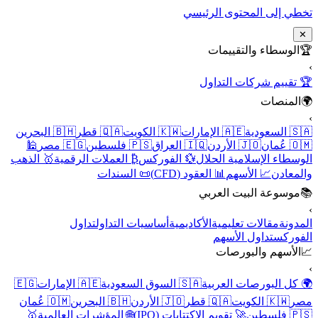
تخطي إلى المحتوى الرئيسي
✕
🏆
الوسطاء والتقييمات
›
🏆 تقييم شركات التداول
🌍
المنصات
›
🇸🇦 السعودية
🇦🇪 الإمارات
🇰🇼 الكويت
🇶🇦 قطر
🇧🇭 البحرين
🇴🇲 عُمان
🇯🇴 الأردن
🇮🇶 العراق
🇵🇸 فلسطين
🇪🇬 مصر
🕌
الوسطاء الإسلامية الحلال
💱 الفوركس
₿ العملات الرقمية
🥇 الذهب
والمعادن
📈 الأسهم
📊 العقود (CFD)
📜 السندات
📚
موسوعة البيت العربي
›
المدونة
مقالات تعليمية
الأكاديمية
أساسيات التداول
تداول
الفوركس
تداول الأسهم
📈
الأسهم والبورصات
›
🌍 كل البورصات العربية
🇸🇦 السوق السعودية
🇦🇪 الإمارات
🇪🇬
مصر
🇰🇼 الكويت
🇶🇦 قطر
🇯🇴 الأردن
🇧🇭 البحرين
🇴🇲 عُمان
🇵🇸 فلسطين
🚀 تقويم الاكتتابات (IPO)
🌐 المؤشرات العالمية
🥇