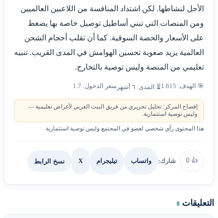
الأجل لنشاطها. لكن اشتداد المنافسة من اللاعبين العالميين
ومن المنصات التي تبني أساطيل توصيل خاصة بها يضغط
على الأسعار والحصة السوقية. كما أن تقلب أحجام الشحن
العالمية يزيد صعوبة تحسين الهوامش في المدى القريب. تنبيه
تعليمي من المنصة وليس توصية بالتخارج.
🎯 الهدف: 1.615
سعر الدخول: 1.7
⏳ المدى: ٦ أشهر
إفصاح المركز: تحليل تحريري من فريق البيت العربي لأغراض تعليمية —
وليس توصية استثمارية.
هذا المحتوى رأي شخصي لعضو في المجتمع وليس توصية استثمارية.
0
👍
شارك:
X
نسخ الرابط
واتساب
تيليجرام
التعليقات
0