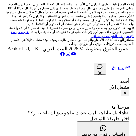
شركات تداول في عُمان
🇰🇼 بورصة الكويت
📊 حاسبة قيمة النقطة
✍️ اكتب تحليلك
🥇 سعر الذهب اليوم
من نحن
إخلاء المسؤولية
: ينطوي التداول في الأدوات المالية ذات الرافعة المالية (مثل الفوركس والعقود
مقابل الفروقات) على مستوى عالٍ من المخاطر وقد يؤدي إلى خسارة رأس المال جزئيًا أو كليًا.
ننصح بالتداول فقط بعد فهم كامل لطبيعة المخاطر وعدم استخدام أموال لا يمكنك تحمل خسارتها.
اكس تي بي XTB
شركات تداول في الأردن
🇶🇦 بورصة قطر
💰 حاسبة ربح الفوركس
تُقدَّم جميع المعلومات المنشورة على منصة البيت العربي للاستثمار والتداول لأغراض تعليمية
🥇 أسعار الذهب والمعادن
تواصل معنا
وتثقيفية فقط، ولا تمثل بأي حال توصية مالية أو استثمارية. القرارات المالية مسؤولية شخصية،
والمنصة لا تتحمل أي خسائر أو نتائج ناتجة عن استخدام المحتوى أو الاعتماد عليه.
انتراكتيف بروكرز IBKR
تنويه
: قد نتعاون مع وسطاء مرخصين ضمن برامج شراكة تسويقية، وقد نحصل على عمولة عند
شركات تداول في العراق
🇯🇴 بورصة عمّان
📌 حاسبة النقاط المحورية
التسجيل عبر روابطنا، دون أن يؤثر ذلك على نزاهة تقييماتنا أو حيادية مراجعاتنا.
عرض سياسة
💱 أسعار العملات والفوركس
فريق المؤلفين
الإفصاح عن الشراكات والمعلنين
.
مصادر البيانات
: تُحدَّث الأسعار والبيانات من مصادر مالية موثوقة، وقد تختلف قليلاً عن الأسعار
شركات تداول في فلسطين
الفعلية بسبب فروقات التوقيت أو مزوّدي البيانات.
🇧🇭 بورصة البحرين
📏 حاسبة حجم المركز
💵 سعر الريال السعودي في مصر
مقالات تعليمية
جميع الحقوق محفوظة © 2026 البيت العربي ·
Arabix Ltd, UK
شركات تداول في مصر
🇴🇲 بورصة مسقط
🔄 حاسبة تكلفة السواب
📅 المؤشرات الاقتصادية
سياسة تقييم الشركات
تداول الآن
🇵🇸 بورصة فلسطين
📈 حاسبة عائد التداول
شركات التداول النصابة
أحمد
متصل الآن
فلتر الأسهم الشرعي
📊 حاسبة الربح التراكمي
الإبلاغ عن شركة نصابة
✕
📋 جميع الأسهم
🧮 حاسبة متوسط سعر السهم
شروط الاستخدام
مرحباً 👋
✅أهلا بك - أنا هنا لمساعدتك ما هو سؤالك باختصار؟؟
🕌 الأسهم الحلال
اختر طريقة التواصل
📅 التقويم الاقتصادي
سياسة الخصوصية
👨‍🏫 العلماء والهيئات الشرعية
🕐 أوقات عمل السوق
واتساب
رد فوري من فريقنا