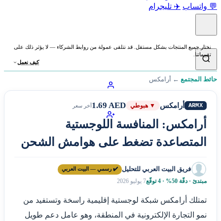
💬 واتساب
✈️ تليجرام
نختار جميع المنتجات بشكل مستقل. قد نتلقى عمولة من روابط الشركاء — لا يؤثر ذلك على
تقييماتنا.
كيف نعمل
حائط المجتمع
←
أرامكس
1.69 AED
أرامكس
ARMX
▼ هبوطي
آخر سعر
أرامكس: المنافسة اللوجستية
المتصاعدة تضغط على هوامش الشحن
فريق البيت العربي للتحليل
✔️ رسمي — البيت العربي
مبتدئ · دقّة 50% · 4 توقّع
7 يوليو 2026
تمتلك أرامكس شبكة لوجستية إقليمية راسخة وتستفيد من
نمو التجارة الإلكترونية في المنطقة، وهو عامل دعم طويل