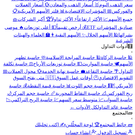
سعر الذهب اليوم
🥇 أسعار الذهب والمعادن
💱 أسعار العملات
والفوركس
📅 المؤشرات الاقتصادية
📊 فلتر الأسهم الأمريكية
📋
جميع الأسهم
📈 الأكثر ارتفاعاً
⚡ الأكثر تداولاً
🏆 أكبر الشركات
🧺
صناديق المؤشرات ETF
💰 أرخص تقييماً
💵 أعلى توزيعات
🔥 موصى
بشرائها
🕌 الأسهم الحلال
✨ الأسهم النقية
👨‍🏫 العلماء والهيئات
الشرعية
🧮
أدوات التداول
›
🕌 حاسبة الزكاة
🕌 حاسبة المرابحة الإسلامية
🧼 حاسبة تطهير
الأسهم
🕊️ حاسبة المواريث
💵 حاسبة توزيعات الأرباح
⚖️ حاسبة تكلفة
التداول
🌴 حاسبة التقاعد
💼 حاسبة نهاية الخدمة
💱 محول العملات
📅
التقويم الاقتصادي
🕐 أوقات عمل السوق
🇺🇸 متى يفتح السوق
الأمريكي؟
🧮 حاسبة حجم اللوت
📊 حاسبة قيمة النقطة
💰 حاسبة
ربح الفوركس
📐 حاسبة النقاط المحورية
📏 حاسبة حجم المركز
🌙
حاسبة السواب
📈 متوسط سعر السهم
💹 حاسبة الربح التراكمي
📉
حاسبة عائد التداول
كل الأدوات ←
🧱
المجتمع
›
🧱 حائط المجتمع
🏆 لوحة المحلّلين
✍️ اكتب تحليلك
تسجيل الدخول
إنشاء حساب