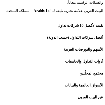
والعملات الرقمية مجاناً.
البيت العربي علامة تجارية تابعة لـ
Arabix Ltd
· المملكة المتحدة
تقييم لأفضل 10 شركات تداول
شركة Capital.com
أفضل شركات التداول (حسب الدولة)
افاتريد AvaTrade
شركات تداول في السعودية
الأسهم والبورصات العربية
اكسنس Exness
شركات تداول في الإمارات
🌍 كل البورصات العربية
أدوات التداول والحاسبات
منصة بينانس
شركات تداول في الكويت
🇸🇦 السوق السعودية
🕌 حاسبة الزكاة
مجتمع المحلّلين
Bybit باي بت
شركات تداول في قطر
🇦🇪 أسواق الإمارات
💱 محول العملات
🧱 حائط المجتمع
الأسواق العالمية والبيانات
شركة Xm
شركات تداول في البحرين
🇪🇬 البورصة المصرية
🧮 حاسبة حجم اللوت
🏆 لوحة المحلّلين
🌐 المؤشرات العالمية
عن البيت العربي
شركة Okx