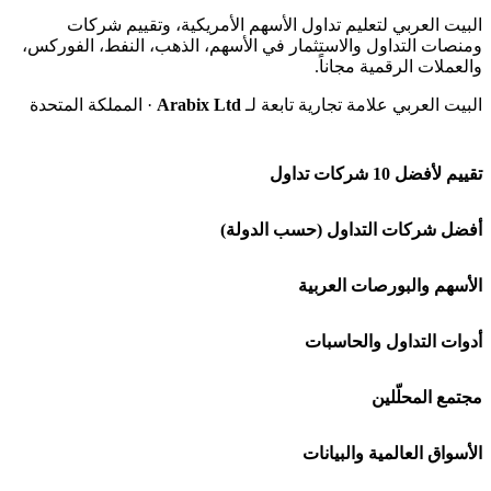
البيت العربي لتعليم تداول الأسهم الأمريكية، وتقييم شركات
ومنصات التداول والاستثمار في الأسهم، الذهب، النفط، الفوركس،
والعملات الرقمية مجاناً.
البيت العربي علامة تجارية تابعة لـ
Arabix Ltd
· المملكة المتحدة
تقييم لأفضل 10 شركات تداول
شركة Capital.com
أفضل شركات التداول (حسب الدولة)
افاتريد AvaTrade
شركات تداول في السعودية
الأسهم والبورصات العربية
اكسنس Exness
شركات تداول في الإمارات
🌍 كل البورصات العربية
أدوات التداول والحاسبات
منصة بينانس
شركات تداول في الكويت
🇸🇦 السوق السعودية
🕌 حاسبة الزكاة
مجتمع المحلّلين
Bybit باي بت
شركات تداول في قطر
🇦🇪 أسواق الإمارات
💱 محول العملات
🧱 حائط المجتمع
الأسواق العالمية والبيانات