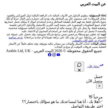
شركة Xm
شركات تداول في البحرين
🇪🇬 البورصة المصرية
🧮 حاسبة حجم اللوت
🏆 لوحة المحلّلين
🌐 المؤشرات العالمية
عن البيت العربي
شركة Okx
شركات تداول في عُمان
🇰🇼 بورصة الكويت
📊 حاسبة قيمة النقطة
✍️ اكتب تحليلك
🥇 سعر الذهب اليوم
من نحن
إخلاء المسؤولية
: ينطوي التداول في الأدوات المالية ذات الرافعة المالية (مثل الفوركس والعقود
مقابل الفروقات) على مستوى عالٍ من المخاطر وقد يؤدي إلى خسارة رأس المال جزئيًا أو كليًا.
ننصح بالتداول فقط بعد فهم كامل لطبيعة المخاطر وعدم استخدام أموال لا يمكنك تحمل خسارتها.
اكس تي بي XTB
شركات تداول في الأردن
🇶🇦 بورصة قطر
💰 حاسبة ربح الفوركس
تُقدَّم جميع المعلومات المنشورة على منصة البيت العربي للاستثمار والتداول لأغراض تعليمية
🥇 أسعار الذهب والمعادن
تواصل معنا
وتثقيفية فقط، ولا تمثل بأي حال توصية مالية أو استثمارية. القرارات المالية مسؤولية شخصية،
والمنصة لا تتحمل أي خسائر أو نتائج ناتجة عن استخدام المحتوى أو الاعتماد عليه.
انتراكتيف بروكرز IBKR
تنويه
: قد نتعاون مع وسطاء مرخصين ضمن برامج شراكة تسويقية، وقد نحصل على عمولة عند
شركات تداول في العراق
🇯🇴 بورصة عمّان
📌 حاسبة النقاط المحورية
التسجيل عبر روابطنا، دون أن يؤثر ذلك على نزاهة تقييماتنا أو حيادية مراجعاتنا.
عرض سياسة
💱 أسعار العملات والفوركس
فريق المؤلفين
الإفصاح عن الشراكات والمعلنين
.
مصادر البيانات
: تُحدَّث الأسعار والبيانات من مصادر مالية موثوقة، وقد تختلف قليلاً عن الأسعار
شركات تداول في فلسطين
الفعلية بسبب فروقات التوقيت أو مزوّدي البيانات.
🇧🇭 بورصة البحرين
📏 حاسبة حجم المركز
💵 سعر الريال السعودي في مصر
مقالات تعليمية
جميع الحقوق محفوظة © 2026 البيت العربي ·
Arabix Ltd, UK
شركات تداول في مصر
🇴🇲 بورصة مسقط
🔄 حاسبة تكلفة السواب
📅 المؤشرات الاقتصادية
سياسة تقييم الشركات
تداول الآن
🇵🇸 بورصة فلسطين
📈 حاسبة عائد التداول
شركات التداول النصابة
جميل
متصل الآن
فلتر الأسهم الشرعي
📊 حاسبة الربح التراكمي
الإبلاغ عن شركة نصابة
✕
📋 جميع الأسهم
🧮 حاسبة متوسط سعر السهم
شروط الاستخدام
مرحباً 👋
✅أهلا بك - أنا هنا لمساعدتك ما هو سؤالك باختصار؟؟
🕌 الأسهم الحلال
اختر طريقة التواصل
📅 التقويم الاقتصادي