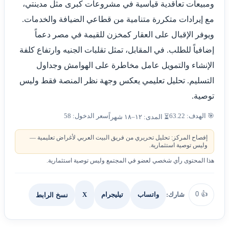
ومبيعات تعاقدية قياسية في مشروعات كبرى مثل مدينتي،
مع إيرادات متكررة متنامية من قطاعي الضيافة والخدمات.
ويوفر الإقبال على العقار كمخزن للقيمة في مصر دعماً
إضافياً للطلب. في المقابل، تمثل تقلبات الجنيه وارتفاع كلفة
الإنشاء والتمويل عامل مخاطرة على الهوامش وجداول
التسليم. تحليل تعليمي يعكس وجهة نظر المنصة فقط وليس
توصية.
🎯 الهدف: 63.22
سعر الدخول: 58
⏳ المدى: ١٢–١٨ شهراً
إفصاح المركز: تحليل تحريري من فريق البيت العربي لأغراض تعليمية —
وليس توصية استثمارية.
هذا المحتوى رأي شخصي لعضو في المجتمع وليس توصية استثمارية.
0
👍
شارك:
X
نسخ الرابط
واتساب
تيليجرام