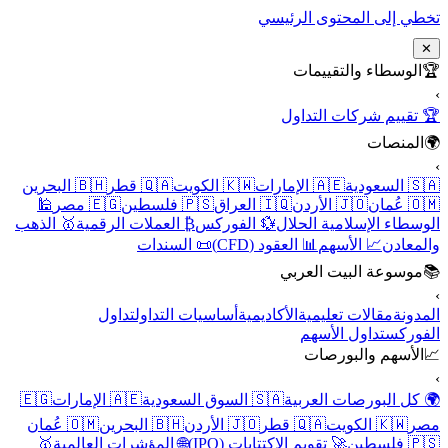
تخطي إلى المحتوى الرئيسي
✕
🏆
الوسطاء والتقييمات
›
🏆 تقييم شركات التداول
🌍
المنصات
›
🇸🇦 السعودية
🇦🇪 الإمارات
🇰🇼 الكويت
🇶🇦 قطر
🇧🇭 البحرين
🇴🇲 عُمان
🇯🇴 الأردن
🇮🇶 العراق
🇵🇸 فلسطين
🇪🇬 مصر
🕌
الوسطاء الإسلامية الحلال
💱 الفوركس
₿ العملات الرقمية
🥇 الذهب
والمعادن
📈 الأسهم
📊 العقود (CFD)
📜 السندات
📚
موسوعة البيت العربي
›
المدونة
مقالات تعليمية
الأكاديمية
أساسيات التداول
تداول
الفوركس
تداول الأسهم
📈
الأسهم والبورصات
›
🌍 كل البورصات العربية
🇸🇦 السوق السعودية
🇦🇪 الإمارات
🇪🇬
مصر
🇰🇼 الكويت
🇶🇦 قطر
🇯🇴 الأردن
🇧🇭 البحرين
🇴🇲 عُمان
🇵🇸 فلسطين
🚀 تقويم الاكتتابات (IPO)
🌐 المؤشرات العالمية
🥇