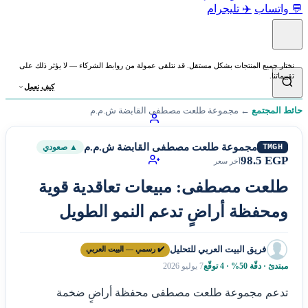
💬 واتساب
✈️ تليجرام
نختار جميع المنتجات بشكل مستقل. قد نتلقى عمولة من روابط الشركاء — لا يؤثر ذلك على
تقييماتنا.
كيف نعمل
حائط المجتمع
←
مجموعة طلعت مصطفى القابضة ش.م.م
مجموعة طلعت مصطفى القابضة ش.م.م
TMGH
▲ صعودي
98.5 EGP
آخر سعر
طلعت مصطفى: مبيعات تعاقدية قوية
ومحفظة أراضٍ تدعم النمو الطويل
فريق البيت العربي للتحليل
✔️ رسمي — البيت العربي
مبتدئ · دقّة 50% · 4 توقّع
7 يوليو 2026
تدعم مجموعة طلعت مصطفى محفظة أراضٍ ضخمة