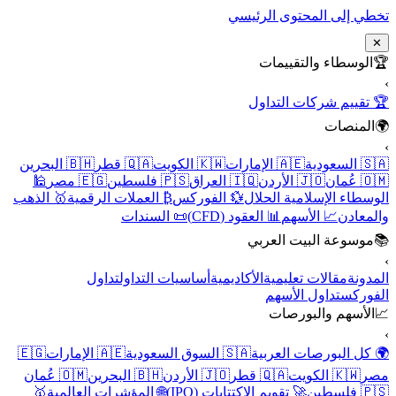
تخطي إلى المحتوى الرئيسي
✕
🏆
الوسطاء والتقييمات
›
🏆 تقييم شركات التداول
🌍
المنصات
›
🇸🇦 السعودية
🇦🇪 الإمارات
🇰🇼 الكويت
🇶🇦 قطر
🇧🇭 البحرين
🇴🇲 عُمان
🇯🇴 الأردن
🇮🇶 العراق
🇵🇸 فلسطين
🇪🇬 مصر
🕌
الوسطاء الإسلامية الحلال
💱 الفوركس
₿ العملات الرقمية
🥇 الذهب
والمعادن
📈 الأسهم
📊 العقود (CFD)
📜 السندات
📚
موسوعة البيت العربي
›
المدونة
مقالات تعليمية
الأكاديمية
أساسيات التداول
تداول
الفوركس
تداول الأسهم
📈
الأسهم والبورصات
›
🌍 كل البورصات العربية
🇸🇦 السوق السعودية
🇦🇪 الإمارات
🇪🇬
مصر
🇰🇼 الكويت
🇶🇦 قطر
🇯🇴 الأردن
🇧🇭 البحرين
🇴🇲 عُمان
🇵🇸 فلسطين
🚀 تقويم الاكتتابات (IPO)
🌐 المؤشرات العالمية
🥇