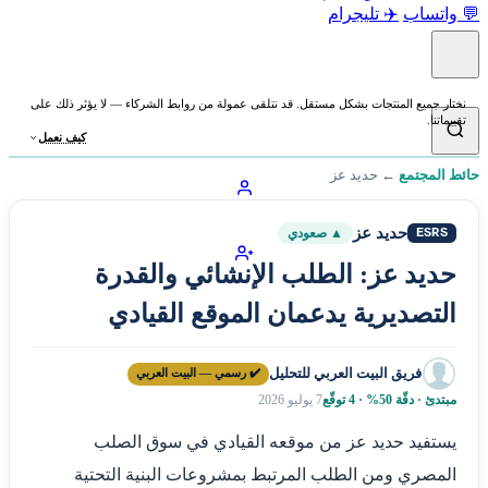
💬 واتساب
✈️ تليجرام
نختار جميع المنتجات بشكل مستقل. قد نتلقى عمولة من روابط الشركاء — لا يؤثر ذلك على
تقييماتنا.
كيف نعمل
حائط المجتمع
←
حديد عز
حديد عز
ESRS
▲ صعودي
حديد عز: الطلب الإنشائي والقدرة
التصديرية يدعمان الموقع القيادي
فريق البيت العربي للتحليل
✔️ رسمي — البيت العربي
مبتدئ · دقّة 50% · 4 توقّع
7 يوليو 2026
يستفيد حديد عز من موقعه القيادي في سوق الصلب
المصري ومن الطلب المرتبط بمشروعات البنية التحتية