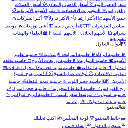
سعر الذهب اليوم
🥇 أسعار الذهب والمعادن
💱 أسعار العملات
والفوركس
📅 المؤشرات الاقتصادية
📊 فلتر الأسهم الأمريكية
📋
جميع الأسهم
📈 الأكثر ارتفاعاً
⚡ الأكثر تداولاً
🏆 أكبر الشركات
🧺
صناديق المؤشرات ETF
💰 أرخص تقييماً
💵 أعلى توزيعات
🔥 موصى
بشرائها
🕌 الأسهم الحلال
✨ الأسهم النقية
👨‍🏫 العلماء والهيئات
الشرعية
🧮
أدوات التداول
›
🕌 حاسبة الزكاة
🕌 حاسبة المرابحة الإسلامية
🧼 حاسبة تطهير
الأسهم
🕊️ حاسبة المواريث
💵 حاسبة توزيعات الأرباح
⚖️ حاسبة تكلفة
التداول
🌴 حاسبة التقاعد
💼 حاسبة نهاية الخدمة
💱 محول العملات
📅
التقويم الاقتصادي
🕐 أوقات عمل السوق
🇺🇸 متى يفتح السوق
الأمريكي؟
🧮 حاسبة حجم اللوت
📊 حاسبة قيمة النقطة
💰 حاسبة
ربح الفوركس
📐 حاسبة النقاط المحورية
📏 حاسبة حجم المركز
🌙
حاسبة السواب
📈 متوسط سعر السهم
💹 حاسبة الربح التراكمي
📉
حاسبة عائد التداول
كل الأدوات ←
🧱
المجتمع
›
🧱 حائط المجتمع
🏆 لوحة المحلّلين
✍️ اكتب تحليلك
تسجيل الدخول
إنشاء حساب