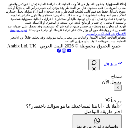
شركات تداول في عُمان
🇰🇼 بورصة الكويت
📊 حاسبة قيمة النقطة
✍️ اكتب تحليلك
🥇 سعر الذهب اليوم
من نحن
إخلاء المسؤولية
: ينطوي التداول في الأدوات المالية ذات الرافعة المالية (مثل الفوركس والعقود
مقابل الفروقات) على مستوى عالٍ من المخاطر وقد يؤدي إلى خسارة رأس المال جزئيًا أو كليًا.
ننصح بالتداول فقط بعد فهم كامل لطبيعة المخاطر وعدم استخدام أموال لا يمكنك تحمل خسارتها.
اكس تي بي XTB
شركات تداول في الأردن
🇶🇦 بورصة قطر
💰 حاسبة ربح الفوركس
تُقدَّم جميع المعلومات المنشورة على منصة البيت العربي للاستثمار والتداول لأغراض تعليمية
🥇 أسعار الذهب والمعادن
تواصل معنا
وتثقيفية فقط، ولا تمثل بأي حال توصية مالية أو استثمارية. القرارات المالية مسؤولية شخصية،
والمنصة لا تتحمل أي خسائر أو نتائج ناتجة عن استخدام المحتوى أو الاعتماد عليه.
انتراكتيف بروكرز IBKR
تنويه
: قد نتعاون مع وسطاء مرخصين ضمن برامج شراكة تسويقية، وقد نحصل على عمولة عند
شركات تداول في العراق
🇯🇴 بورصة عمّان
📌 حاسبة النقاط المحورية
التسجيل عبر روابطنا، دون أن يؤثر ذلك على نزاهة تقييماتنا أو حيادية مراجعاتنا.
عرض سياسة
💱 أسعار العملات والفوركس
فريق المؤلفين
الإفصاح عن الشراكات والمعلنين
.
مصادر البيانات
: تُحدَّث الأسعار والبيانات من مصادر مالية موثوقة، وقد تختلف قليلاً عن الأسعار
شركات تداول في فلسطين
الفعلية بسبب فروقات التوقيت أو مزوّدي البيانات.
🇧🇭 بورصة البحرين
📏 حاسبة حجم المركز
💵 سعر الريال السعودي في مصر
مقالات تعليمية
جميع الحقوق محفوظة © 2026 البيت العربي ·
Arabix Ltd, UK
شركات تداول في مصر
🇴🇲 بورصة مسقط
🔄 حاسبة تكلفة السواب
📅 المؤشرات الاقتصادية
سياسة تقييم الشركات
تداول الآن
🇵🇸 بورصة فلسطين
📈 حاسبة عائد التداول
شركات التداول النصابة
سماح
متصل الآن
فلتر الأسهم الشرعي
📊 حاسبة الربح التراكمي
الإبلاغ عن شركة نصابة
✕
📋 جميع الأسهم
🧮 حاسبة متوسط سعر السهم
شروط الاستخدام
مرحباً 👋
✅أهلا بك - أنا هنا لمساعدتك ما هو سؤالك باختصار؟؟
🕌 الأسهم الحلال
اختر طريقة التواصل
📅 التقويم الاقتصادي
سياسة الخصوصية
👨‍🏫 العلماء والهيئات الشرعية
🕐 أوقات عمل السوق
واتساب
رد فوري من فريقنا