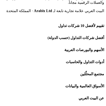
والعملات الرقمية مجاناً.
البيت العربي علامة تجارية تابعة لـ
Arabix Ltd
· المملكة المتحدة
تقييم لأفضل 10 شركات تداول
شركة Capital.com
أفضل شركات التداول (حسب الدولة)
افاتريد AvaTrade
شركات تداول في السعودية
الأسهم والبورصات العربية
اكسنس Exness
شركات تداول في الإمارات
🌍 كل البورصات العربية
أدوات التداول والحاسبات
منصة بينانس
شركات تداول في الكويت
🇸🇦 السوق السعودية
🕌 حاسبة الزكاة
مجتمع المحلّلين
Bybit باي بت
شركات تداول في قطر
🇦🇪 أسواق الإمارات
💱 محول العملات
🧱 حائط المجتمع
الأسواق العالمية والبيانات
شركة Xm
شركات تداول في البحرين
🇪🇬 البورصة المصرية
🧮 حاسبة حجم اللوت
🏆 لوحة المحلّلين
🌐 المؤشرات العالمية
عن البيت العربي
شركة Okx