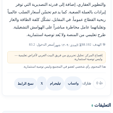
والتطوير العقاري، إضافة إلى قدرته التصديرية التي توفر
إيرادات بالعملة الصعبة. كما يدعم تحسّن أسعار الصلب عالمياً
ربحية القطاع عموماً. في المقابل، تشكّل كلفة الطاقة والغاز
وتقلباتهما عامل مخاطرة مباشراً على الهوامش التشغيلية.
طرح تعليمي من المنصة ولا يُعد توصية استثمارية.
🎯 الهدف: 88.192
سعر الدخول: 83.2
⏳ المدى: ٩–١٢ شهراً
إفصاح المركز: تحليل تحريري من فريق البيت العربي لأغراض تعليمية —
وليس توصية استثمارية.
هذا المحتوى رأي شخصي لعضو في المجتمع وليس توصية استثمارية.
0
👍
شارك:
X
نسخ الرابط
واتساب
تيليجرام
التعليقات
0