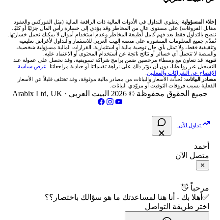
شركة Okx
شركات تداول في عُمان
🇰🇼 بورصة الكويت
📊 حاسبة قيمة النقطة
✍️ اكتب تحليلك
🥇 سعر الذهب اليوم
من نحن
إخلاء المسؤولية
: ينطوي التداول في الأدوات المالية ذات الرافعة المالية (مثل الفوركس والعقود
مقابل الفروقات) على مستوى عالٍ من المخاطر وقد يؤدي إلى خسارة رأس المال جزئيًا أو كليًا.
ننصح بالتداول فقط بعد فهم كامل لطبيعة المخاطر وعدم استخدام أموال لا يمكنك تحمل خسارتها.
اكس تي بي XTB
شركات تداول في الأردن
🇶🇦 بورصة قطر
💰 حاسبة ربح الفوركس
تُقدَّم جميع المعلومات المنشورة على منصة البيت العربي للاستثمار والتداول لأغراض تعليمية
🥇 أسعار الذهب والمعادن
تواصل معنا
وتثقيفية فقط، ولا تمثل بأي حال توصية مالية أو استثمارية. القرارات المالية مسؤولية شخصية،
والمنصة لا تتحمل أي خسائر أو نتائج ناتجة عن استخدام المحتوى أو الاعتماد عليه.
انتراكتيف بروكرز IBKR
تنويه
: قد نتعاون مع وسطاء مرخصين ضمن برامج شراكة تسويقية، وقد نحصل على عمولة عند
شركات تداول في العراق
🇯🇴 بورصة عمّان
📌 حاسبة النقاط المحورية
التسجيل عبر روابطنا، دون أن يؤثر ذلك على نزاهة تقييماتنا أو حيادية مراجعاتنا.
عرض سياسة
💱 أسعار العملات والفوركس
فريق المؤلفين
الإفصاح عن الشراكات والمعلنين
.
مصادر البيانات
: تُحدَّث الأسعار والبيانات من مصادر مالية موثوقة، وقد تختلف قليلاً عن الأسعار
شركات تداول في فلسطين
الفعلية بسبب فروقات التوقيت أو مزوّدي البيانات.
🇧🇭 بورصة البحرين
📏 حاسبة حجم المركز
💵 سعر الريال السعودي في مصر
مقالات تعليمية
جميع الحقوق محفوظة © 2026 البيت العربي ·
Arabix Ltd, UK
شركات تداول في مصر
🇴🇲 بورصة مسقط
🔄 حاسبة تكلفة السواب
📅 المؤشرات الاقتصادية
سياسة تقييم الشركات
تداول الآن
🇵🇸 بورصة فلسطين
📈 حاسبة عائد التداول
شركات التداول النصابة
أحمد
متصل الآن
فلتر الأسهم الشرعي
📊 حاسبة الربح التراكمي
الإبلاغ عن شركة نصابة
✕
📋 جميع الأسهم
🧮 حاسبة متوسط سعر السهم
شروط الاستخدام
مرحباً 👋
✅أهلا بك - أنا هنا لمساعدتك ما هو سؤالك باختصار؟؟
🕌 الأسهم الحلال
اختر طريقة التواصل
📅 التقويم الاقتصادي
سياسة الخصوصية