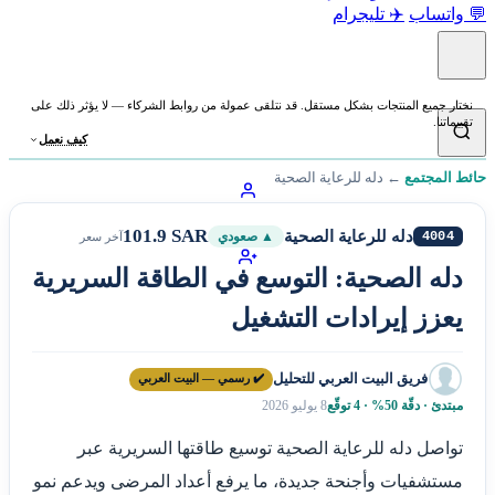
💬 واتساب
✈️ تليجرام
نختار جميع المنتجات بشكل مستقل. قد نتلقى عمولة من روابط الشركاء — لا يؤثر ذلك على
تقييماتنا.
كيف نعمل
حائط المجتمع
←
دله للرعاية الصحية
101.9 SAR
دله للرعاية الصحية
4004
▲ صعودي
آخر سعر
دله الصحية: التوسع في الطاقة السريرية
يعزز إيرادات التشغيل
فريق البيت العربي للتحليل
✔️ رسمي — البيت العربي
مبتدئ · دقّة 50% · 4 توقّع
8 يوليو 2026
تواصل دله للرعاية الصحية توسيع طاقتها السريرية عبر
مستشفيات وأجنحة جديدة، ما يرفع أعداد المرضى ويدعم نمو