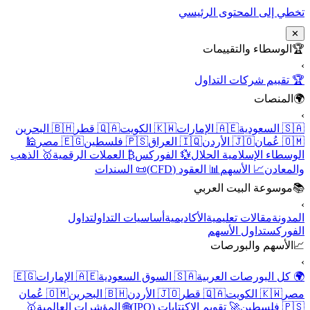
تخطي إلى المحتوى الرئيسي
✕
🏆
الوسطاء والتقييمات
›
🏆 تقييم شركات التداول
🌍
المنصات
›
🇸🇦 السعودية
🇦🇪 الإمارات
🇰🇼 الكويت
🇶🇦 قطر
🇧🇭 البحرين
🇴🇲 عُمان
🇯🇴 الأردن
🇮🇶 العراق
🇵🇸 فلسطين
🇪🇬 مصر
🕌
الوسطاء الإسلامية الحلال
💱 الفوركس
₿ العملات الرقمية
🥇 الذهب
والمعادن
📈 الأسهم
📊 العقود (CFD)
📜 السندات
📚
موسوعة البيت العربي
›
المدونة
مقالات تعليمية
الأكاديمية
أساسيات التداول
تداول
الفوركس
تداول الأسهم
📈
الأسهم والبورصات
›
🌍 كل البورصات العربية
🇸🇦 السوق السعودية
🇦🇪 الإمارات
🇪🇬
مصر
🇰🇼 الكويت
🇶🇦 قطر
🇯🇴 الأردن
🇧🇭 البحرين
🇴🇲 عُمان
🇵🇸 فلسطين
🚀 تقويم الاكتتابات (IPO)
🌐 المؤشرات العالمية
🥇