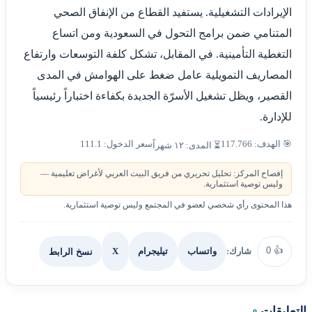
الإيرادات التشغيلية. يستفيد القطاع من الإنفاق الصحي
المتنامي ضمن برامج التحول في السعودية ومن اتساع
التغطية التأمينية. في المقابل، تشكل كلفة التوسعات وارتفاع
المصاريف التمويلية عامل ضغط على الهوامش في المدى
القصير، ويظل تشغيل الأسرّة الجديدة بكفاءة اختباراً رئيسياً
للإدارة.
🎯 الهدف: 117.766
سعر الدخول: 111.1
⏳ المدى: ١٢ شهراً
إفصاح المركز: تحليل تحريري من فريق البيت العربي لأغراض تعليمية —
وليس توصية استثمارية.
هذا المحتوى رأي شخصي لعضو في المجتمع وليس توصية استثمارية.
0
👍
شارك:
X
نسخ الرابط
واتساب
تيليجرام
التعليقات