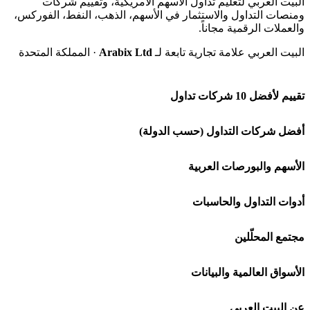
البيت العربي لتعليم تداول الأسهم الأمريكية، وتقييم شركات
ومنصات التداول والاستثمار في الأسهم، الذهب، النفط، الفوركس،
والعملات الرقمية مجاناً.
البيت العربي علامة تجارية تابعة لـ
Arabix Ltd
· المملكة المتحدة
تقييم لأفضل 10 شركات تداول
شركة Capital.com
أفضل شركات التداول (حسب الدولة)
افاتريد AvaTrade
شركات تداول في السعودية
الأسهم والبورصات العربية
اكسنس Exness
شركات تداول في الإمارات
🌍 كل البورصات العربية
أدوات التداول والحاسبات
منصة بينانس
شركات تداول في الكويت
🇸🇦 السوق السعودية
🕌 حاسبة الزكاة
مجتمع المحلّلين
Bybit باي بت
شركات تداول في قطر
🇦🇪 أسواق الإمارات
💱 محول العملات
🧱 حائط المجتمع
الأسواق العالمية والبيانات
شركة Xm
شركات تداول في البحرين
🇪🇬 البورصة المصرية
🧮 حاسبة حجم اللوت
🏆 لوحة المحلّلين
🌐 المؤشرات العالمية
عن البيت العربي