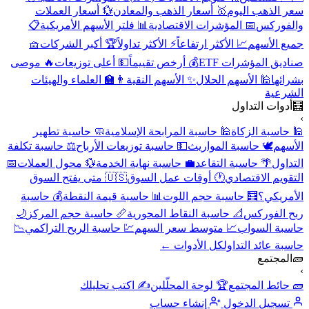
سعر الذهب اليوم
🥇 أسعار الذهب والمعادن
💱 أسعار العملات
والفوركس
📅 المؤشرات الاقتصادية
📊 فلتر الأسهم الأمريكية
📋
جميع الأسهم
📈 الأكثر ارتفاعاً
⚡ الأكثر تداولاً
🏆 أكبر الشركات
🧺
صناديق المؤشرات ETF
💰 أرخص تقييماً
💵 أعلى توزيعات
🔥 موصى
بشرائها
🕌 الأسهم الحلال
✨ الأسهم النقية
👨‍🏫 العلماء والهيئات
الشرعية
🧮
أدوات التداول
›
🕌 حاسبة الزكاة
🕌 حاسبة المرابحة الإسلامية
🧼 حاسبة تطهير
الأسهم
🕊️ حاسبة المواريث
💵 حاسبة توزيعات الأرباح
⚖️ حاسبة تكلفة
التداول
🌴 حاسبة التقاعد
💼 حاسبة نهاية الخدمة
💱 محول العملات
📅
التقويم الاقتصادي
🕐 أوقات عمل السوق
🇺🇸 متى يفتح السوق
الأمريكي؟
🧮 حاسبة حجم اللوت
📊 حاسبة قيمة النقطة
💰 حاسبة
ربح الفوركس
📐 حاسبة النقاط المحورية
📏 حاسبة حجم المركز
🌙
حاسبة السواب
📈 متوسط سعر السهم
💹 حاسبة الربح التراكمي
📉
حاسبة عائد التداول
كل الأدوات ←
🧱
المجتمع
›
🧱 حائط المجتمع
🏆 لوحة المحلّلين
✍️ اكتب تحليلك
تسجيل الدخول
إنشاء حساب