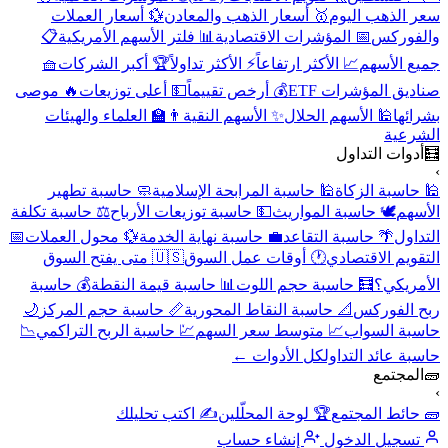
سعر الذهب اليوم
🥇 أسعار الذهب والمعادن
💱 أسعار العملات
والفوركس
📅 المؤشرات الاقتصادية
📊 فلتر الأسهم الأمريكية
📋
جميع الأسهم
📈 الأكثر ارتفاعاً
⚡ الأكثر تداولاً
🏆 أكبر الشركات
🧺
صناديق المؤشرات ETF
💰 أرخص تقييماً
💵 أعلى توزيعات
🔥 موصى
بشرائها
🕌 الأسهم الحلال
✨ الأسهم النقية
👨‍🏫 العلماء والهيئات
الشرعية
🧮
أدوات التداول
›
🕌 حاسبة الزكاة
🕌 حاسبة المرابحة الإسلامية
🧼 حاسبة تطهير
الأسهم
🕊️ حاسبة المواريث
💵 حاسبة توزيعات الأرباح
⚖️ حاسبة تكلفة
التداول
🌴 حاسبة التقاعد
💼 حاسبة نهاية الخدمة
💱 محول العملات
📅
التقويم الاقتصادي
🕐 أوقات عمل السوق
🇺🇸 متى يفتح السوق
الأمريكي؟
🧮 حاسبة حجم اللوت
📊 حاسبة قيمة النقطة
💰 حاسبة
ربح الفوركس
📐 حاسبة النقاط المحورية
📏 حاسبة حجم المركز
🌙
حاسبة السواب
📈 متوسط سعر السهم
💹 حاسبة الربح التراكمي
📉
حاسبة عائد التداول
كل الأدوات ←
🧱
المجتمع
›
🧱 حائط المجتمع
🏆 لوحة المحلّلين
✍️ اكتب تحليلك
تسجيل الدخول
إنشاء حساب