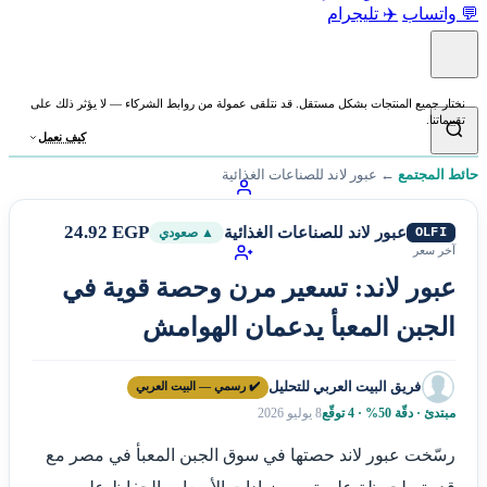
💬 واتساب
✈️ تليجرام
نختار جميع المنتجات بشكل مستقل. قد نتلقى عمولة من روابط الشركاء — لا يؤثر ذلك على
تقييماتنا.
كيف نعمل
حائط المجتمع
←
عبور لاند للصناعات الغذائية
24.92 EGP
عبور لاند للصناعات الغذائية
OLFI
▲ صعودي
آخر سعر
عبور لاند: تسعير مرن وحصة قوية في
الجبن المعبأ يدعمان الهوامش
فريق البيت العربي للتحليل
✔️ رسمي — البيت العربي
مبتدئ · دقّة 50% · 4 توقّع
8 يوليو 2026
رسّخت عبور لاند حصتها في سوق الجبن المعبأ في مصر مع