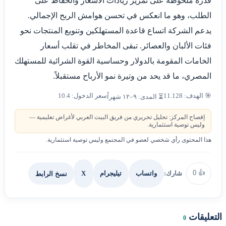
قدرة ملحوظة على تمرير زيادات الأسعار والحفاظ على
الطلب، وهو ما انعكس في تحسن هوامش الربح الإجمالي.
يدعم الشركة اتساع قاعدة المستهلكين وتنويع المنتجات نحو
فئات الألبان والعصائر. تبقى المخاطر في تقلب أسعار
الخامات المقومة بالدولار وحساسية القوة الشرائية للمستهلك
المصري، ما قد يحد من وتيرة نمو الأرباح مستقبلاً.
🎯 الهدف: 11.128
سعر الدخول: 10.4
⏳ المدى: ٩–١٢ شهراً
إفصاح المركز: تحليل تحريري من فريق البيت العربي لأغراض تعليمية —
وليس توصية استثمارية.
هذا المحتوى رأي شخصي لعضو في المجتمع وليس توصية استثمارية.
0
👍
شارك:
X
نسخ الرابط
واتساب
تيليجرام
التعليقات
0