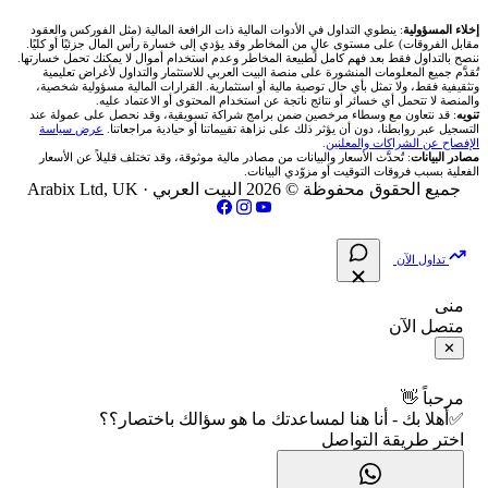
شركة Okx
شركات تداول في عُمان
🇰🇼 بورصة الكويت
📊 حاسبة قيمة النقطة
✍️ اكتب تحليلك
🥇 سعر الذهب اليوم
من نحن
إخلاء المسؤولية
: ينطوي التداول في الأدوات المالية ذات الرافعة المالية (مثل الفوركس والعقود
مقابل الفروقات) على مستوى عالٍ من المخاطر وقد يؤدي إلى خسارة رأس المال جزئيًا أو كليًا.
ننصح بالتداول فقط بعد فهم كامل لطبيعة المخاطر وعدم استخدام أموال لا يمكنك تحمل خسارتها.
اكس تي بي XTB
شركات تداول في الأردن
🇶🇦 بورصة قطر
💰 حاسبة ربح الفوركس
تُقدَّم جميع المعلومات المنشورة على منصة البيت العربي للاستثمار والتداول لأغراض تعليمية
🥇 أسعار الذهب والمعادن
تواصل معنا
وتثقيفية فقط، ولا تمثل بأي حال توصية مالية أو استثمارية. القرارات المالية مسؤولية شخصية،
والمنصة لا تتحمل أي خسائر أو نتائج ناتجة عن استخدام المحتوى أو الاعتماد عليه.
انتراكتيف بروكرز IBKR
تنويه
: قد نتعاون مع وسطاء مرخصين ضمن برامج شراكة تسويقية، وقد نحصل على عمولة عند
شركات تداول في العراق
🇯🇴 بورصة عمّان
📌 حاسبة النقاط المحورية
التسجيل عبر روابطنا، دون أن يؤثر ذلك على نزاهة تقييماتنا أو حيادية مراجعاتنا.
عرض سياسة
💱 أسعار العملات والفوركس
فريق المؤلفين
الإفصاح عن الشراكات والمعلنين
.
مصادر البيانات
: تُحدَّث الأسعار والبيانات من مصادر مالية موثوقة، وقد تختلف قليلاً عن الأسعار
شركات تداول في فلسطين
الفعلية بسبب فروقات التوقيت أو مزوّدي البيانات.
🇧🇭 بورصة البحرين
📏 حاسبة حجم المركز
💵 سعر الريال السعودي في مصر
مقالات تعليمية
جميع الحقوق محفوظة © 2026 البيت العربي ·
Arabix Ltd, UK
شركات تداول في مصر
🇴🇲 بورصة مسقط
🔄 حاسبة تكلفة السواب
📅 المؤشرات الاقتصادية
سياسة تقييم الشركات
تداول الآن
🇵🇸 بورصة فلسطين
📈 حاسبة عائد التداول
شركات التداول النصابة
منى
متصل الآن
فلتر الأسهم الشرعي
📊 حاسبة الربح التراكمي
الإبلاغ عن شركة نصابة
✕
📋 جميع الأسهم
🧮 حاسبة متوسط سعر السهم
شروط الاستخدام
مرحباً 👋
✅أهلا بك - أنا هنا لمساعدتك ما هو سؤالك باختصار؟؟
🕌 الأسهم الحلال
اختر طريقة التواصل
📅 التقويم الاقتصادي
سياسة الخصوصية