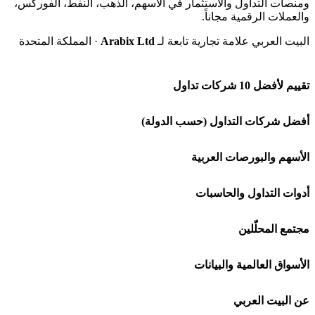
ومنصات التداول والاستثمار في الأسهم، الذهب، النفط، الفوركس،
والعملات الرقمية مجاناً.
البيت العربي علامة تجارية تابعة لـ
Arabix Ltd
· المملكة المتحدة
تقييم لأفضل 10 شركات تداول
شركة Capital.com
أفضل شركات التداول (حسب الدولة)
افاتريد AvaTrade
شركات تداول في السعودية
الأسهم والبورصات العربية
اكسنس Exness
شركات تداول في الإمارات
🌍 كل البورصات العربية
أدوات التداول والحاسبات
منصة بينانس
شركات تداول في الكويت
🇸🇦 السوق السعودية
🕌 حاسبة الزكاة
مجتمع المحلّلين
Bybit باي بت
شركات تداول في قطر
🇦🇪 أسواق الإمارات
💱 محول العملات
🧱 حائط المجتمع
الأسواق العالمية والبيانات
شركة Xm
شركات تداول في البحرين
🇪🇬 البورصة المصرية
🧮 حاسبة حجم اللوت
🏆 لوحة المحلّلين
🌐 المؤشرات العالمية
عن البيت العربي