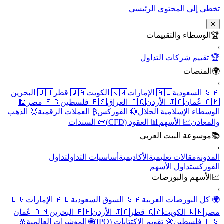
تخطي إلى المحتوى الرئيسي
✕
🏆
الوسطاء والتقييمات
›
🏆 تقييم شركات التداول
🌍
المنصات
›
🇸🇦 السعودية
🇦🇪 الإمارات
🇰🇼 الكويت
🇶🇦 قطر
🇧🇭 البحرين
🇴🇲 عُمان
🇯🇴 الأردن
🇮🇶 العراق
🇵🇸 فلسطين
🇪🇬 مصر
🕌
الوسطاء الإسلامية الحلال
💱 الفوركس
₿ العملات الرقمية
🥇 الذهب
والمعادن
📈 الأسهم
📊 العقود (CFD)
📜 السندات
📚
موسوعة البيت العربي
›
المدونة
مقالات تعليمية
الأكاديمية
أساسيات التداول
تداول
الفوركس
تداول الأسهم
📈
الأسهم والبورصات
›
🌍 كل البورصات العربية
🇸🇦 السوق السعودية
🇦🇪 الإمارات
🇪🇬
مصر
🇰🇼 الكويت
🇶🇦 قطر
🇯🇴 الأردن
🇧🇭 البحرين
🇴🇲 عُمان
🇵🇸 فلسطين
🚀 تقويم الاكتتابات (IPO)
🌐 المؤشرات العالمية
🥇