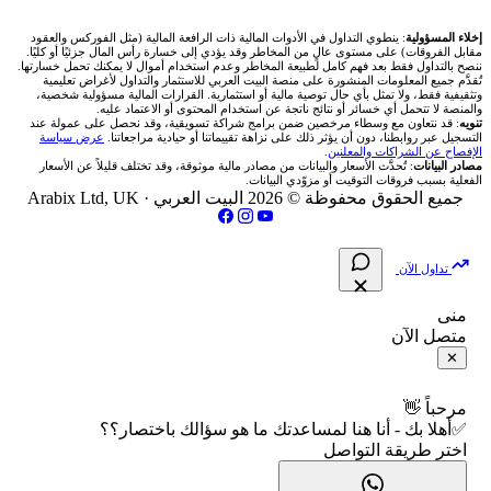
شركة Okx
شركات تداول في عُمان
🇰🇼 بورصة الكويت
📊 حاسبة قيمة النقطة
✍️ اكتب تحليلك
🥇 سعر الذهب اليوم
من نحن
إخلاء المسؤولية
: ينطوي التداول في الأدوات المالية ذات الرافعة المالية (مثل الفوركس والعقود
مقابل الفروقات) على مستوى عالٍ من المخاطر وقد يؤدي إلى خسارة رأس المال جزئيًا أو كليًا.
ننصح بالتداول فقط بعد فهم كامل لطبيعة المخاطر وعدم استخدام أموال لا يمكنك تحمل خسارتها.
اكس تي بي XTB
شركات تداول في الأردن
🇶🇦 بورصة قطر
💰 حاسبة ربح الفوركس
تُقدَّم جميع المعلومات المنشورة على منصة البيت العربي للاستثمار والتداول لأغراض تعليمية
🥇 أسعار الذهب والمعادن
تواصل معنا
وتثقيفية فقط، ولا تمثل بأي حال توصية مالية أو استثمارية. القرارات المالية مسؤولية شخصية،
والمنصة لا تتحمل أي خسائر أو نتائج ناتجة عن استخدام المحتوى أو الاعتماد عليه.
انتراكتيف بروكرز IBKR
تنويه
: قد نتعاون مع وسطاء مرخصين ضمن برامج شراكة تسويقية، وقد نحصل على عمولة عند
شركات تداول في العراق
🇯🇴 بورصة عمّان
📌 حاسبة النقاط المحورية
التسجيل عبر روابطنا، دون أن يؤثر ذلك على نزاهة تقييماتنا أو حيادية مراجعاتنا.
عرض سياسة
💱 أسعار العملات والفوركس
فريق المؤلفين
الإفصاح عن الشراكات والمعلنين
.
مصادر البيانات
: تُحدَّث الأسعار والبيانات من مصادر مالية موثوقة، وقد تختلف قليلاً عن الأسعار
شركات تداول في فلسطين
الفعلية بسبب فروقات التوقيت أو مزوّدي البيانات.
🇧🇭 بورصة البحرين
📏 حاسبة حجم المركز
💵 سعر الريال السعودي في مصر
مقالات تعليمية
جميع الحقوق محفوظة © 2026 البيت العربي ·
Arabix Ltd, UK
شركات تداول في مصر
🇴🇲 بورصة مسقط
🔄 حاسبة تكلفة السواب
📅 المؤشرات الاقتصادية
سياسة تقييم الشركات
تداول الآن
🇵🇸 بورصة فلسطين
📈 حاسبة عائد التداول
شركات التداول النصابة
منى
متصل الآن
فلتر الأسهم الشرعي
📊 حاسبة الربح التراكمي
الإبلاغ عن شركة نصابة
✕
📋 جميع الأسهم
🧮 حاسبة متوسط سعر السهم
شروط الاستخدام
مرحباً 👋
✅أهلا بك - أنا هنا لمساعدتك ما هو سؤالك باختصار؟؟
🕌 الأسهم الحلال
اختر طريقة التواصل
📅 التقويم الاقتصادي
سياسة الخصوصية