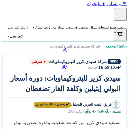
💬 واتساب
✈️ تليجرام
نختار جميع المنتجات بشكل مستقل. قد نتلقى عمولة من روابط الشركاء — لا يؤثر ذلك على
تقييماتنا.
كيف نعمل
حائط المجتمع
←
شركة سيدي كرير للبتروكيماويات
شركة سيدي كرير للبتروكيماويات
SKPC
▼ هبوطي
16.69 EGP
آخر سعر
سيدي كرير للبتروكيماويات: دورة أسعار
البولي إيثيلين وكلفة الغاز تضغطان
فريق البيت العربي للتحليل
✔️ رسمي — البيت العربي
مبتدئ · دقّة 50% · 4 توقّع
8 يوليو 2026
تستفيد سيدي كرير من كفاءة تشغيلية وقدرة تصديرية توفر