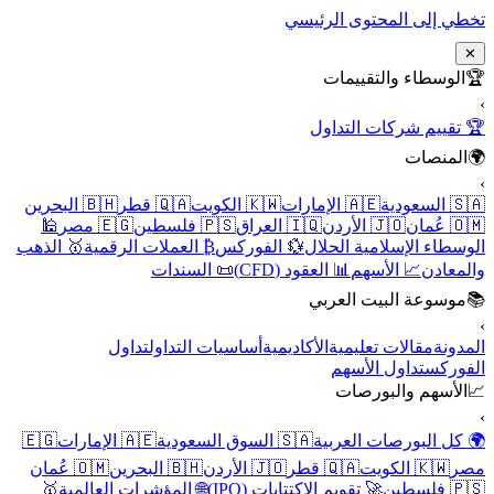
تخطي إلى المحتوى الرئيسي
✕
🏆
الوسطاء والتقييمات
›
🏆 تقييم شركات التداول
🌍
المنصات
›
🇸🇦 السعودية
🇦🇪 الإمارات
🇰🇼 الكويت
🇶🇦 قطر
🇧🇭 البحرين
🇴🇲 عُمان
🇯🇴 الأردن
🇮🇶 العراق
🇵🇸 فلسطين
🇪🇬 مصر
🕌
الوسطاء الإسلامية الحلال
💱 الفوركس
₿ العملات الرقمية
🥇 الذهب
والمعادن
📈 الأسهم
📊 العقود (CFD)
📜 السندات
📚
موسوعة البيت العربي
›
المدونة
مقالات تعليمية
الأكاديمية
أساسيات التداول
تداول
الفوركس
تداول الأسهم
📈
الأسهم والبورصات
›
🌍 كل البورصات العربية
🇸🇦 السوق السعودية
🇦🇪 الإمارات
🇪🇬
مصر
🇰🇼 الكويت
🇶🇦 قطر
🇯🇴 الأردن
🇧🇭 البحرين
🇴🇲 عُمان
🇵🇸 فلسطين
🚀 تقويم الاكتتابات (IPO)
🌐 المؤشرات العالمية
🥇