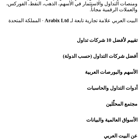
ومنصات التداول والاستثمار في الأسهم، الذهب، النفط، الفوركس،
والعملات الرقمية مجاناً.
البيت العربي علامة تجارية تابعة لـ
Arabix Ltd
· المملكة المتحدة
تقييم لأفضل 10 شركات تداول
شركة Capital.com
أفضل شركات التداول (حسب الدولة)
افاتريد AvaTrade
شركات تداول في السعودية
الأسهم والبورصات العربية
اكسنس Exness
شركات تداول في الإمارات
🌍 كل البورصات العربية
أدوات التداول والحاسبات
منصة بينانس
شركات تداول في الكويت
🇸🇦 السوق السعودية
🕌 حاسبة الزكاة
مجتمع المحلّلين
Bybit باي بت
شركات تداول في قطر
🇦🇪 أسواق الإمارات
💱 محول العملات
🧱 حائط المجتمع
الأسواق العالمية والبيانات
شركة Xm
شركات تداول في البحرين
🇪🇬 البورصة المصرية
🧮 حاسبة حجم اللوت
🏆 لوحة المحلّلين
🌐 المؤشرات العالمية
عن البيت العربي