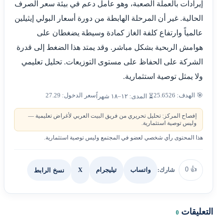
إيرادات بالعملة الصعبة، وهو عامل دعم في بيئة سعر الصرف
الحالية. غير أن المرحلة الهابطة من دورة أسعار البولي إيثيلين
عالمياً وارتفاع كلفة الغاز كمادة وسيطة يضغطان على
هوامش الربحية بشكل مباشر. وقد يمتد هذا الضغط إلى قدرة
الشركة على الحفاظ على مستوى التوزيعات. تحليل تعليمي
ولا يمثل توصية استثمارية.
🎯 الهدف: 25.6526
سعر الدخول: 27.29
⏳ المدى: ١٢–١٨ شهراً
إفصاح المركز: تحليل تحريري من فريق البيت العربي لأغراض تعليمية —
وليس توصية استثمارية.
هذا المحتوى رأي شخصي لعضو في المجتمع وليس توصية استثمارية.
0
👍
شارك:
X
نسخ الرابط
واتساب
تيليجرام
التعليقات
0