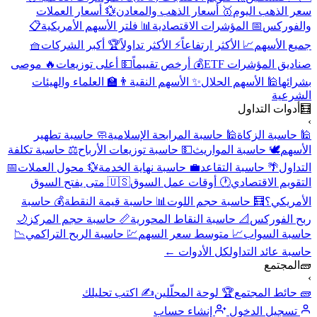
سعر الذهب اليوم
🥇 أسعار الذهب والمعادن
💱 أسعار العملات
والفوركس
📅 المؤشرات الاقتصادية
📊 فلتر الأسهم الأمريكية
📋
جميع الأسهم
📈 الأكثر ارتفاعاً
⚡ الأكثر تداولاً
🏆 أكبر الشركات
🧺
صناديق المؤشرات ETF
💰 أرخص تقييماً
💵 أعلى توزيعات
🔥 موصى
بشرائها
🕌 الأسهم الحلال
✨ الأسهم النقية
👨‍🏫 العلماء والهيئات
الشرعية
🧮
أدوات التداول
›
🕌 حاسبة الزكاة
🕌 حاسبة المرابحة الإسلامية
🧼 حاسبة تطهير
الأسهم
🕊️ حاسبة المواريث
💵 حاسبة توزيعات الأرباح
⚖️ حاسبة تكلفة
التداول
🌴 حاسبة التقاعد
💼 حاسبة نهاية الخدمة
💱 محول العملات
📅
التقويم الاقتصادي
🕐 أوقات عمل السوق
🇺🇸 متى يفتح السوق
الأمريكي؟
🧮 حاسبة حجم اللوت
📊 حاسبة قيمة النقطة
💰 حاسبة
ربح الفوركس
📐 حاسبة النقاط المحورية
📏 حاسبة حجم المركز
🌙
حاسبة السواب
📈 متوسط سعر السهم
💹 حاسبة الربح التراكمي
📉
حاسبة عائد التداول
كل الأدوات ←
🧱
المجتمع
›
🧱 حائط المجتمع
🏆 لوحة المحلّلين
✍️ اكتب تحليلك
تسجيل الدخول
إنشاء حساب