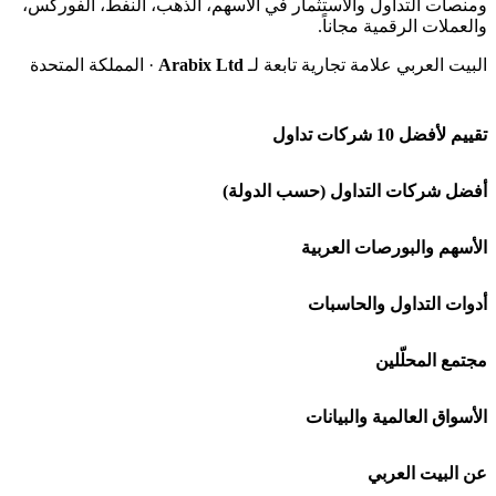
ومنصات التداول والاستثمار في الأسهم، الذهب، النفط، الفوركس،
والعملات الرقمية مجاناً.
البيت العربي علامة تجارية تابعة لـ
Arabix Ltd
· المملكة المتحدة
تقييم لأفضل 10 شركات تداول
شركة Capital.com
أفضل شركات التداول (حسب الدولة)
افاتريد AvaTrade
شركات تداول في السعودية
الأسهم والبورصات العربية
اكسنس Exness
شركات تداول في الإمارات
🌍 كل البورصات العربية
أدوات التداول والحاسبات
منصة بينانس
شركات تداول في الكويت
🇸🇦 السوق السعودية
🕌 حاسبة الزكاة
مجتمع المحلّلين
Bybit باي بت
شركات تداول في قطر
🇦🇪 أسواق الإمارات
💱 محول العملات
🧱 حائط المجتمع
الأسواق العالمية والبيانات
شركة Xm
شركات تداول في البحرين
🇪🇬 البورصة المصرية
🧮 حاسبة حجم اللوت
🏆 لوحة المحلّلين
🌐 المؤشرات العالمية
عن البيت العربي