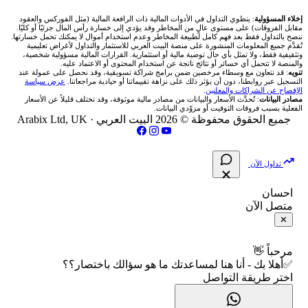
شركة Okx
شركات تداول في عُمان
🇰🇼 بورصة الكويت
📊 حاسبة قيمة النقطة
✍️ اكتب تحليلك
🥇 سعر الذهب اليوم
من نحن
إخلاء المسؤولية
: ينطوي التداول في الأدوات المالية ذات الرافعة المالية (مثل الفوركس والعقود
مقابل الفروقات) على مستوى عالٍ من المخاطر وقد يؤدي إلى خسارة رأس المال جزئيًا أو كليًا.
ننصح بالتداول فقط بعد فهم كامل لطبيعة المخاطر وعدم استخدام أموال لا يمكنك تحمل خسارتها.
اكس تي بي XTB
شركات تداول في الأردن
🇶🇦 بورصة قطر
💰 حاسبة ربح الفوركس
تُقدَّم جميع المعلومات المنشورة على منصة البيت العربي للاستثمار والتداول لأغراض تعليمية
🥇 أسعار الذهب والمعادن
تواصل معنا
وتثقيفية فقط، ولا تمثل بأي حال توصية مالية أو استثمارية. القرارات المالية مسؤولية شخصية،
والمنصة لا تتحمل أي خسائر أو نتائج ناتجة عن استخدام المحتوى أو الاعتماد عليه.
انتراكتيف بروكرز IBKR
تنويه
: قد نتعاون مع وسطاء مرخصين ضمن برامج شراكة تسويقية، وقد نحصل على عمولة عند
شركات تداول في العراق
🇯🇴 بورصة عمّان
📌 حاسبة النقاط المحورية
التسجيل عبر روابطنا، دون أن يؤثر ذلك على نزاهة تقييماتنا أو حيادية مراجعاتنا.
عرض سياسة
💱 أسعار العملات والفوركس
فريق المؤلفين
الإفصاح عن الشراكات والمعلنين
.
مصادر البيانات
: تُحدَّث الأسعار والبيانات من مصادر مالية موثوقة، وقد تختلف قليلاً عن الأسعار
شركات تداول في فلسطين
الفعلية بسبب فروقات التوقيت أو مزوّدي البيانات.
🇧🇭 بورصة البحرين
📏 حاسبة حجم المركز
💵 سعر الريال السعودي في مصر
مقالات تعليمية
جميع الحقوق محفوظة © 2026 البيت العربي ·
Arabix Ltd, UK
شركات تداول في مصر
🇴🇲 بورصة مسقط
🔄 حاسبة تكلفة السواب
📅 المؤشرات الاقتصادية
سياسة تقييم الشركات
تداول الآن
🇵🇸 بورصة فلسطين
📈 حاسبة عائد التداول
شركات التداول النصابة
احسان
متصل الآن
فلتر الأسهم الشرعي
📊 حاسبة الربح التراكمي
الإبلاغ عن شركة نصابة
✕
📋 جميع الأسهم
🧮 حاسبة متوسط سعر السهم
شروط الاستخدام
مرحباً 👋
✅أهلا بك - أنا هنا لمساعدتك ما هو سؤالك باختصار؟؟
🕌 الأسهم الحلال
اختر طريقة التواصل
📅 التقويم الاقتصادي
سياسة الخصوصية