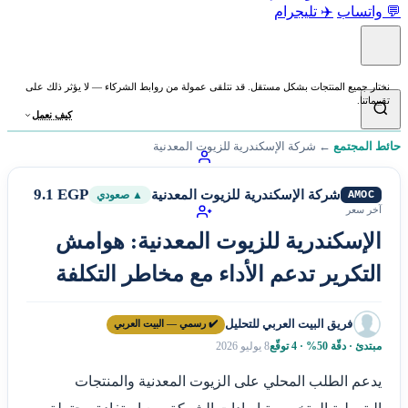
💬 واتساب
✈️ تليجرام
نختار جميع المنتجات بشكل مستقل. قد نتلقى عمولة من روابط الشركاء — لا يؤثر ذلك على
تقييماتنا.
كيف نعمل
حائط المجتمع
←
شركة الإسكندرية للزيوت المعدنية
9.1 EGP
شركة الإسكندرية للزيوت المعدنية
AMOC
▲ صعودي
آخر سعر
الإسكندرية للزيوت المعدنية: هوامش
التكرير تدعم الأداء مع مخاطر التكلفة
فريق البيت العربي للتحليل
✔️ رسمي — البيت العربي
مبتدئ · دقّة 50% · 4 توقّع
8 يوليو 2026
يدعم الطلب المحلي على الزيوت المعدنية والمنتجات