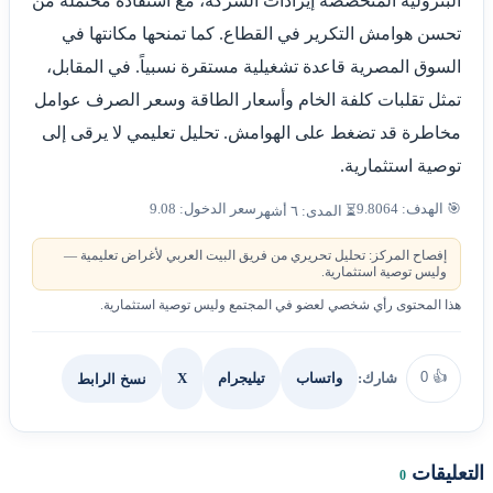
البترولية المتخصصة إيرادات الشركة، مع استفادة محتملة من
تحسن هوامش التكرير في القطاع. كما تمنحها مكانتها في
السوق المصرية قاعدة تشغيلية مستقرة نسبياً. في المقابل،
تمثل تقلبات كلفة الخام وأسعار الطاقة وسعر الصرف عوامل
مخاطرة قد تضغط على الهوامش. تحليل تعليمي لا يرقى إلى
توصية استثمارية.
🎯 الهدف: 9.8064
سعر الدخول: 9.08
⏳ المدى: ٦ أشهر
إفصاح المركز: تحليل تحريري من فريق البيت العربي لأغراض تعليمية —
وليس توصية استثمارية.
هذا المحتوى رأي شخصي لعضو في المجتمع وليس توصية استثمارية.
0
👍
شارك:
X
نسخ الرابط
واتساب
تيليجرام
التعليقات
0