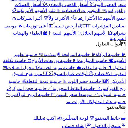
سعر الذهب اليوم
🥇 أسعار الذهب والمعادن
💱 أسعار العملات
والفوركس
📅 المؤشرات الاقتصادية
📊 فلتر الأسهم الأمريكية
📋
جميع الأسهم
📈 الأكثر ارتفاعاً
⚡ الأكثر تداولاً
🏆 أكبر الشركات
🧺
صناديق المؤشرات ETF
💰 أرخص تقييماً
💵 أعلى توزيعات
🔥 موصى
بشرائها
🕌 الأسهم الحلال
✨ الأسهم النقية
👨‍🏫 العلماء والهيئات
الشرعية
🧮
أدوات التداول
›
🕌 حاسبة الزكاة
🕌 حاسبة المرابحة الإسلامية
🧼 حاسبة تطهير
الأسهم
🕊️ حاسبة المواريث
💵 حاسبة توزيعات الأرباح
⚖️ حاسبة تكلفة
التداول
🌴 حاسبة التقاعد
💼 حاسبة نهاية الخدمة
💱 محول العملات
📅
التقويم الاقتصادي
🕐 أوقات عمل السوق
🇺🇸 متى يفتح السوق
الأمريكي؟
🧮 حاسبة حجم اللوت
📊 حاسبة قيمة النقطة
💰 حاسبة
ربح الفوركس
📐 حاسبة النقاط المحورية
📏 حاسبة حجم المركز
🌙
حاسبة السواب
📈 متوسط سعر السهم
💹 حاسبة الربح التراكمي
📉
حاسبة عائد التداول
كل الأدوات ←
🧱
المجتمع
›
🧱 حائط المجتمع
🏆 لوحة المحلّلين
✍️ اكتب تحليلك
تسجيل الدخول
إنشاء حساب