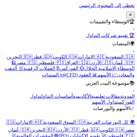
تخطي إلى المحتوى الرئيسي
✕
🏆
الوسطاء والتقييمات
›
🏆 تقييم شركات التداول
🌍
المنصات
›
🇸🇦 السعودية
🇦🇪 الإمارات
🇰🇼 الكويت
🇶🇦 قطر
🇧🇭 البحرين
🇴🇲 عُمان
🇯🇴 الأردن
🇮🇶 العراق
🇵🇸 فلسطين
🇪🇬 مصر
🕌
الوسطاء الإسلامية الحلال
💱 الفوركس
₿ العملات الرقمية
🥇 الذهب
والمعادن
📈 الأسهم
📊 العقود (CFD)
📜 السندات
📚
موسوعة البيت العربي
›
المدونة
مقالات تعليمية
الأكاديمية
أساسيات التداول
تداول
الفوركس
تداول الأسهم
📈
الأسهم والبورصات
›
🌍 كل البورصات العربية
🇸🇦 السوق السعودية
🇦🇪 الإمارات
🇪🇬
مصر
🇰🇼 الكويت
🇶🇦 قطر
🇯🇴 الأردن
🇧🇭 البحرين
🇴🇲 عُمان
🇵🇸 فلسطين
🚀 تقويم الاكتتابات (IPO)
🌐 المؤشرات العالمية
🥇