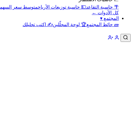
🌴 حاسبة التقاعد
💵 حاسبة توزيعات الأرباح
متوسط سعر السهم
كل الأدوات ←
المجتمع
▾
🧱 حائط المجتمع
🏆 لوحة المحلّلين
✍️ اكتب تحليلك