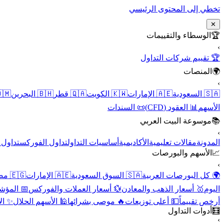
تخطي إلى المحتوى الرئيسي
✕
الوسطاء والتقييمات
🏆
›
🏆 تقييم شركات التداول
المنصات
🌍
›
 عُمان
🇧🇭 البحرين
🇶🇦 قطر
🇰🇼 الكويت
🇦🇪 الإمارات
🇸🇦 السعودية
📜 السندات
📊 العقود (CFD)
الأسهم
موسوعة البيت العربي
📚
›
الأسهم
تداول الفوركس
أساسيات التداول
الأكاديمية
مقالات تعليمية
المدونة
الأسهم والبورصات
📈
›
🇪🇬 مصر
🇦🇪 الإمارات
🇸🇦 السوق السعودية
🌍 كل البورصات العربية
لاقتصادية
💱 أسعار العملات والفوركس
🥇 أسعار الذهب والمعادن
اليوم
نقية
🕌 الأسهم الحلال
🔥 موصى بشرائها
💵 أعلى توزيعات
أرخص تقييماً
أدوات التداول
🧮
›