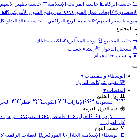
🕌 حاسبة الزكاة
🕌 حاسبة المرابحة الإسلامية
🧼 حاسبة تطهير الأسهم
الاقتصادي
🕐 أوقات عمل السوق
🇺🇸 متى يفتح السوق الأمريكي؟
🧮 
متوسط سعر السهم
💹 حاسبة الربح التراكمي
📉 حاسبة عائد التداول
كل 
🧱
المجتمع
›
🧱 حائط المجتمع
🏆 لوحة المحلّلين
✍️ اكتب تحليلك
تسجيل الدخول
إنشاء حساب
💬 واتساب
✈️ تليجرام
الوسطاء والتقييمات
▾
🏆 تقييم شركات التداول
المنصات
▾
🌅 دول الخليج
🇸🇦 السعودية
🇦🇪 الإمارات
🇰🇼 الكويت
🇶🇦 قطر
🇧🇭 البحرين
🌍 بقية الدول العربية
🇯🇴 الأردن
🇮🇶 العراق
🇵🇸 فلسطين
🇪🇬 مصر
🇹🇳 تونس
🇲🇦 
كل الدول ←
🏅 حسب النوع
🕌 الوسطاء الإسلامية الحلال
💱 الفوركس
₿ العملات الرقمية
🥇 