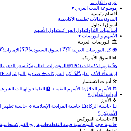
عرض الكل ←
▾
موسوعة البيت العربي
أقسام رئيسية
الأكاديمية
مقالات تعليمية
المدونة
أسواق التداول
تداول الأسهم
تداول الفوركس
أساسيات التداول
▾
الأسهم والبورصات
🏛️ البورصات العربية
مصر
🇦🇪 الإمارات
🇸🇦 السوق السعودية
🌍 كل البورصات العربية
📊 السوق الأمريكية
سعر الذهب اليوم
🌐 المؤشرات العالمية
🚀 تقويم الاكتتابات (IPO)
🧺 صناديق المؤشرات ETF
🏆 أكبر الشركات
⚡ الأكثر تداولاً
ارتفاعاً
🛠️ أدوات الاستثمار
‍🏫 العلماء والهيئات الشرعية
✨ الأسهم النقية
🕌 الأسهم الحلال
▾
أدوات التداول
🌟 الأبرز
سبة تطهير الأسهم
🕌 حاسبة المرابحة الإسلامية
🕌 حاسبة الزكاة
الأمريكي؟
🧮 حاسبات الفوركس
محورية
حاسبة ربح الفوركس
حاسبة قيمة النقطة
حاسبة حجم اللوت
📈 حاسبات الاستثمار