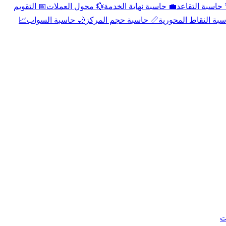
📅 التقويم
💱 محول العملات
💼 حاسبة نهاية الخدمة
🌴 حاسبة التقا
📈
🌙 حاسبة السواب
📏 حاسبة حجم المركز
📐 حاسبة النقاط الم
