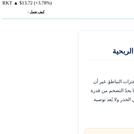
RKT
▲
$13.72
(+3.78%)
كيف نعمل
لربحية
رات التباطؤ. غير أن
يحدّ التضخم من قدرة
الحذر ولا يُعد توصية