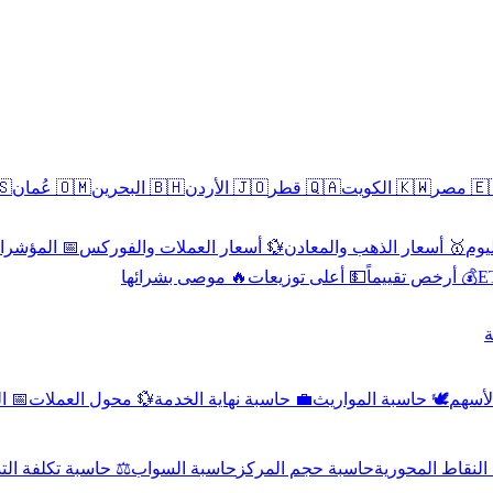
سطين
🇴🇲 عُمان
🇧🇭 البحرين
🇯🇴 الأردن
🇶🇦 قطر
🇰🇼 الكويت
🇪🇬 
 الاقتصادية
💱 أسعار العملات والفوركس
🥇 أسعار الذهب والمعادن
🥇 
🔥 موصى بشرائها
💵 أعلى توزيعات
💰 أرخص تقييماً

صادي
💱 محول العملات
💼 حاسبة نهاية الخدمة
🕊️ حاسبة المواريث
🧼 حا
اسبة تكلفة التداول
حاسبة السواب
حاسبة حجم المركز
حاسبة النقاط ال