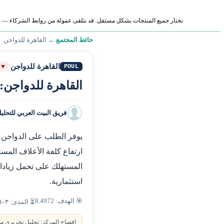
نختار جميع المنتجات بشكل مستقل. قد نتلقى عمولة من روابط الشركاء — لا ي
حائط المجتمع
←
القاهرة للدواجن
القاهرة للدواجن
POUL
▼ 
القاهرة للدواجن
فريق البيت العربي للتحلي
يوفر الطلب على الدواجن ك
ارتفاع كلفة الأعلاف الم
المستهلك على تحمل زيادات 
استثمارية.
🎯 الهدف: 8.4972
⏳ المدى: ٣–٦ أشهر
إفصاح المركز: تحليل تحريري من