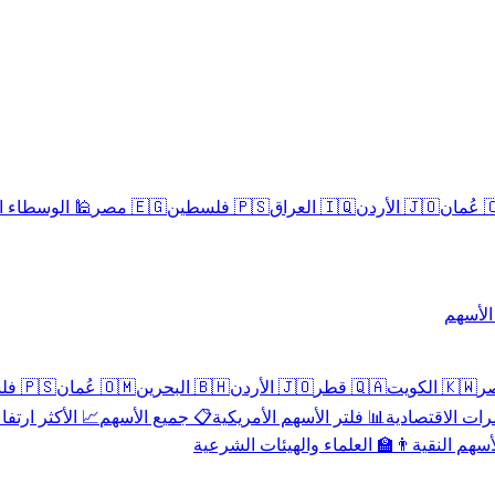
سلامية الحلال
🇪🇬 مصر
🇵🇸 فلسطين
🇮🇶 العراق
🇯🇴 الأردن
🇴
تداول 
🇵🇸 فلسطين
🇴🇲 عُمان
🇧🇭 البحرين
🇯🇴 الأردن
🇶🇦 قطر
🇰🇼 الكويت
 الأكثر ارتفاعاً
📋 جميع الأسهم
📊 فلتر الأسهم الأمريكية
📅 المؤشرات ا
👨‍🏫 العلماء والهيئات الشرعية
✨ الأسهم ال