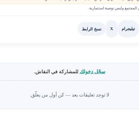
لمجتمع وليس توصية استثمارية.
X
نسخ الرابط
تيليجرام
سجّل دخولك
للمشاركة في النقاش.
لا توجد تعليقات بعد — كن أول من يعلّق.