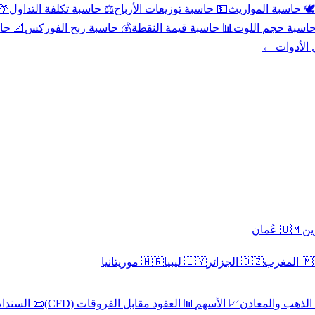
عد
⚖️ حاسبة تكلفة التداول
💵 حاسبة توزيعات الأرباح
🕊️ حاسبة المواريث
حورية
💰 حاسبة ربح الفوركس
📊 حاسبة قيمة النقطة
🧮 حاسبة حجم ال
كل الأدوا
🇴🇲 عُمان
🇲🇷 موريتانيا
🇱🇾 ليبيا
🇩🇿 الجزائر
🇲🇦 ا
 السندات
📊 العقود مقابل الفروقات (CFD)
📈 الأسهم
🥇 الذهب والمع