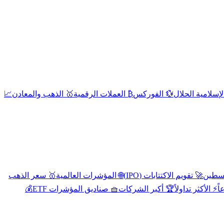
إسلامية الحلال
💱 الفوركس
₿ العملات الرقمية
🥇 الذهب والمعادن
📈
🚀 تقويم الاكتتابات (IPO)
🌐 المؤشرات العالمية
🥇 سعر الذهب
اً
⚡ الأكثر تداولاً
🏆 أكبر الشركات
🧺 صناديق المؤشرات ETF
💰