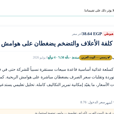
ؤثر ذلك على تقييماتنا.
38.64 EGP
هبوطي
آخر سعر
: كلفة الأعلاف والتضخم يضغطان على هوامش ا
ل
✔️ رسمي — البيت العربي
مبتدئ · دقّة 50% · 4 توقّع
8 يوليو 2026
سلعة غذائية أساسية قاعدة مبيعات مستقرة نسبياً للشركة حتى في فت
ستوردة وتقلبات سعر الصرف يضغطان مباشرة على هوامش الربحية. كما 
الأسعار، ما يقيّد إمكانية تمرير التكاليف كاملة. تحليل تعليمي يستدعي 
سعر الدخول: 8.76
 فريق البيت العربي لأغراض تعليمية — وليس توصية استثمارية.