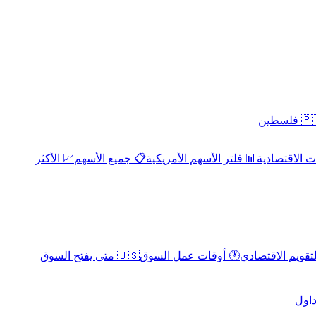
 فلسطين
 الاقتصادية
📊 فلتر الأسهم الأمريكية
📋 جميع الأسهم
📈 الأكثر
لتقويم الاقتصادي
🕐 أوقات عمل السوق
🇺🇸 متى يفتح السوق
داول