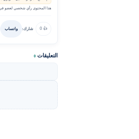
هذا المحتوى رأي شخصي لعضو في ا
0
👍
شارك:
واتساب
التعليقات
0