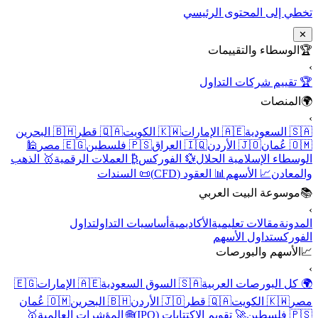
تخطي إلى المحتوى الرئيسي
✕
🏆
الوسطاء والتقييمات
›
🏆 تقييم شركات التداول
🌍
المنصات
›
🇸🇦 السعودية
🇦🇪 الإمارات
🇰🇼 الكويت
🇶🇦 قطر
🇧🇭 البحرين
🇴🇲 عُمان
🇯🇴 الأردن
🇮🇶 العراق
🇵🇸 فلسطين
🇪🇬 مصر
🕌
الوسطاء الإسلامية الحلال
💱 الفوركس
₿ العملات الرقمية
🥇 الذهب
والمعادن
📈 الأسهم
📊 العقود (CFD)
📜 السندات
📚
موسوعة البيت العربي
›
المدونة
مقالات تعليمية
الأكاديمية
أساسيات التداول
تداول
الفوركس
تداول الأسهم
📈
الأسهم والبورصات
›
🌍 كل البورصات العربية
🇸🇦 السوق السعودية
🇦🇪 الإمارات
🇪🇬
مصر
🇰🇼 الكويت
🇶🇦 قطر
🇯🇴 الأردن
🇧🇭 البحرين
🇴🇲 عُمان
🇵🇸 فلسطين
🚀 تقويم الاكتتابات (IPO)
🌐 المؤشرات العالمية
🥇