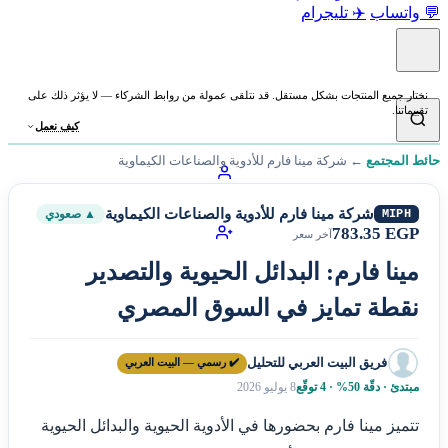
💬 واتساب
✈️ تليجرام
نختار جميع المنتجات بشكل مستقل. قد نتلقى عمولة من روابط الشركاء — لا يؤثر ذلك على
تقييماتنا.
كيف نعمل
حائط المجتمع
←
شركة مينا فارم للأدوية والصناعات الكيماوية
شركة مينا فارم للأدوية والصناعات الكيماوية
MIPH
▲ صعودي
783.35 EGP
آخر سعر
مينا فارم: البدائل الحيوية والتصدير
نقطة تمايز في السوق المصري
فريق البيت العربي للتحليل
✔️ رسمي — البيت العربي
مبتدئ · دقّة 50% · 4 توقّع
8 يوليو 2026
تتميز مينا فارم بحضورها في الأدوية الحيوية والبدائل الحيوية