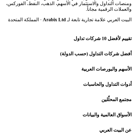
ومنصات التداول والاستثمار في الأسهم، الذهب، النفط، الفوركس،
والعملات الرقمية مجاناً.
البيت العربي علامة تجارية تابعة لـ
Arabix Ltd
· المملكة المتحدة
تقييم لأفضل 10 شركات تداول
شركة Capital.com
أفضل شركات التداول (حسب الدولة)
افاتريد AvaTrade
شركات تداول في السعودية
الأسهم والبورصات العربية
اكسنس Exness
شركات تداول في الإمارات
🌍 كل البورصات العربية
أدوات التداول والحاسبات
منصة بينانس
شركات تداول في الكويت
🇸🇦 السوق السعودية
🕌 حاسبة الزكاة
مجتمع المحلّلين
Bybit باي بت
شركات تداول في قطر
🇦🇪 أسواق الإمارات
💱 محول العملات
🧱 حائط المجتمع
الأسواق العالمية والبيانات
شركة Xm
شركات تداول في البحرين
🇪🇬 البورصة المصرية
🧮 حاسبة حجم اللوت
🏆 لوحة المحلّلين
🌐 المؤشرات العالمية
عن البيت العربي