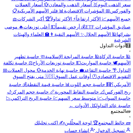
سعر الذهب اليوم
🥇 أسعار الذهب والمعادن
💱 أسعار العملات
والفوركس
📅 المؤشرات الاقتصادية
📊 فلتر الأسهم الأمريكية
📋
جميع الأسهم
📈 الأكثر ارتفاعاً
⚡ الأكثر تداولاً
🏆 أكبر الشركات
🧺
صناديق المؤشرات ETF
💰 أرخص تقييماً
💵 أعلى توزيعات
🔥 موصى
بشرائها
🕌 الأسهم الحلال
✨ الأسهم النقية
👨‍🏫 العلماء والهيئات
الشرعية
🧮
أدوات التداول
›
🕌 حاسبة الزكاة
🕌 حاسبة المرابحة الإسلامية
🧼 حاسبة تطهير
الأسهم
🕊️ حاسبة المواريث
💵 حاسبة توزيعات الأرباح
⚖️ حاسبة تكلفة
التداول
🌴 حاسبة التقاعد
💼 حاسبة نهاية الخدمة
💱 محول العملات
📅
التقويم الاقتصادي
🕐 أوقات عمل السوق
🇺🇸 متى يفتح السوق
الأمريكي؟
🧮 حاسبة حجم اللوت
📊 حاسبة قيمة النقطة
💰 حاسبة
ربح الفوركس
📐 حاسبة النقاط المحورية
📏 حاسبة حجم المركز
🌙
حاسبة السواب
📈 متوسط سعر السهم
💹 حاسبة الربح التراكمي
📉
حاسبة عائد التداول
كل الأدوات ←
🧱
المجتمع
›
🧱 حائط المجتمع
🏆 لوحة المحلّلين
✍️ اكتب تحليلك
تسجيل الدخول
إنشاء حساب