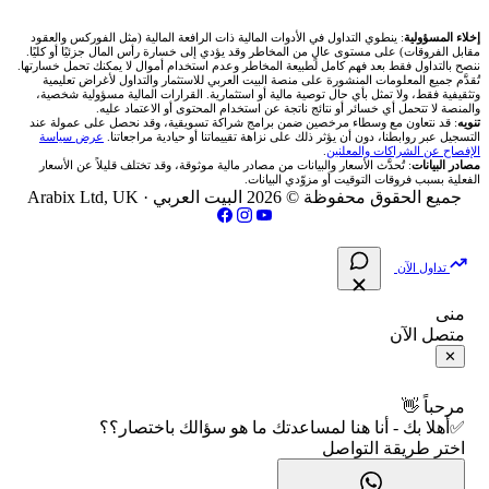
شركة Okx
شركات تداول في عُمان
🇰🇼 بورصة الكويت
📊 حاسبة قيمة النقطة
✍️ اكتب تحليلك
🥇 سعر الذهب اليوم
من نحن
إخلاء المسؤولية
: ينطوي التداول في الأدوات المالية ذات الرافعة المالية (مثل الفوركس والعقود
مقابل الفروقات) على مستوى عالٍ من المخاطر وقد يؤدي إلى خسارة رأس المال جزئيًا أو كليًا.
ننصح بالتداول فقط بعد فهم كامل لطبيعة المخاطر وعدم استخدام أموال لا يمكنك تحمل خسارتها.
اكس تي بي XTB
شركات تداول في الأردن
🇶🇦 بورصة قطر
💰 حاسبة ربح الفوركس
تُقدَّم جميع المعلومات المنشورة على منصة البيت العربي للاستثمار والتداول لأغراض تعليمية
🥇 أسعار الذهب والمعادن
تواصل معنا
وتثقيفية فقط، ولا تمثل بأي حال توصية مالية أو استثمارية. القرارات المالية مسؤولية شخصية،
والمنصة لا تتحمل أي خسائر أو نتائج ناتجة عن استخدام المحتوى أو الاعتماد عليه.
انتراكتيف بروكرز IBKR
تنويه
: قد نتعاون مع وسطاء مرخصين ضمن برامج شراكة تسويقية، وقد نحصل على عمولة عند
شركات تداول في العراق
🇯🇴 بورصة عمّان
📌 حاسبة النقاط المحورية
التسجيل عبر روابطنا، دون أن يؤثر ذلك على نزاهة تقييماتنا أو حيادية مراجعاتنا.
عرض سياسة
💱 أسعار العملات والفوركس
فريق المؤلفين
الإفصاح عن الشراكات والمعلنين
.
مصادر البيانات
: تُحدَّث الأسعار والبيانات من مصادر مالية موثوقة، وقد تختلف قليلاً عن الأسعار
شركات تداول في فلسطين
الفعلية بسبب فروقات التوقيت أو مزوّدي البيانات.
🇧🇭 بورصة البحرين
📏 حاسبة حجم المركز
💵 سعر الريال السعودي في مصر
مقالات تعليمية
جميع الحقوق محفوظة © 2026 البيت العربي ·
Arabix Ltd, UK
شركات تداول في مصر
🇴🇲 بورصة مسقط
🔄 حاسبة تكلفة السواب
📅 المؤشرات الاقتصادية
سياسة تقييم الشركات
تداول الآن
🇵🇸 بورصة فلسطين
📈 حاسبة عائد التداول
شركات التداول النصابة
منى
متصل الآن
فلتر الأسهم الشرعي
📊 حاسبة الربح التراكمي
الإبلاغ عن شركة نصابة
✕
📋 جميع الأسهم
🧮 حاسبة متوسط سعر السهم
شروط الاستخدام
مرحباً 👋
✅أهلا بك - أنا هنا لمساعدتك ما هو سؤالك باختصار؟؟
🕌 الأسهم الحلال
اختر طريقة التواصل
📅 التقويم الاقتصادي
سياسة الخصوصية