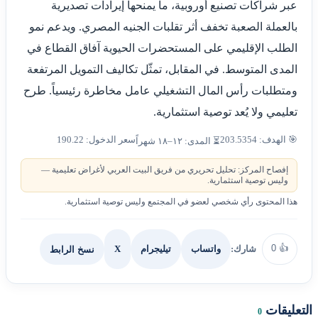
عبر شراكات تصنيع أوروبية، ما يمنحها إيرادات تصديرية
بالعملة الصعبة تخفف أثر تقلبات الجنيه المصري. ويدعم نمو
الطلب الإقليمي على المستحضرات الحيوية آفاق القطاع في
المدى المتوسط. في المقابل، تمثّل تكاليف التمويل المرتفعة
ومتطلبات رأس المال التشغيلي عامل مخاطرة رئيسياً. طرح
تعليمي ولا يُعد توصية استثمارية.
🎯 الهدف: 203.5354
سعر الدخول: 190.22
⏳ المدى: ١٢–١٨ شهراً
إفصاح المركز: تحليل تحريري من فريق البيت العربي لأغراض تعليمية —
وليس توصية استثمارية.
هذا المحتوى رأي شخصي لعضو في المجتمع وليس توصية استثمارية.
0
👍
شارك:
X
نسخ الرابط
واتساب
تيليجرام
التعليقات
0