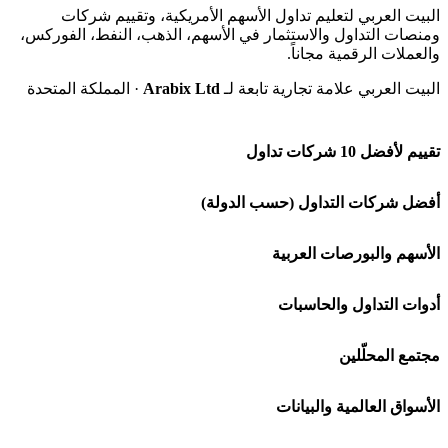
البيت العربي لتعليم تداول الأسهم الأمريكية، وتقييم شركات
ومنصات التداول والاستثمار في الأسهم، الذهب، النفط، الفوركس،
والعملات الرقمية مجاناً.
البيت العربي علامة تجارية تابعة لـ
Arabix Ltd
· المملكة المتحدة
تقييم لأفضل 10 شركات تداول
شركة Capital.com
أفضل شركات التداول (حسب الدولة)
افاتريد AvaTrade
شركات تداول في السعودية
الأسهم والبورصات العربية
اكسنس Exness
شركات تداول في الإمارات
🌍 كل البورصات العربية
أدوات التداول والحاسبات
منصة بينانس
شركات تداول في الكويت
🇸🇦 السوق السعودية
🕌 حاسبة الزكاة
مجتمع المحلّلين
Bybit باي بت
شركات تداول في قطر
🇦🇪 أسواق الإمارات
💱 محول العملات
🧱 حائط المجتمع
الأسواق العالمية والبيانات
شركة Xm
شركات تداول في البحرين
🇪🇬 البورصة المصرية