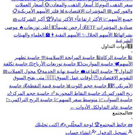
سعر الذهب اليوم
🥇 أسعار الذهب والمعادن
💱 أسعار العملات
والفوركس
📅 المؤشرات الاقتصادية
📊 فلتر الأسهم الأمريكية
📋
جميع الأسهم
📈 الأكثر ارتفاعاً
⚡ الأكثر تداولاً
🏆 أكبر الشركات
🧺
صناديق المؤشرات ETF
💰 أرخص تقييماً
💵 أعلى توزيعات
🔥 موصى
بشرائها
🕌 الأسهم الحلال
✨ الأسهم النقية
👨‍🏫 العلماء والهيئات
الشرعية
🧮
أدوات التداول
›
🕌 حاسبة الزكاة
🕌 حاسبة المرابحة الإسلامية
🧼 حاسبة تطهير
الأسهم
🕊️ حاسبة المواريث
💵 حاسبة توزيعات الأرباح
⚖️ حاسبة تكلفة
التداول
🌴 حاسبة التقاعد
💼 حاسبة نهاية الخدمة
💱 محول العملات
📅
التقويم الاقتصادي
🕐 أوقات عمل السوق
🇺🇸 متى يفتح السوق
الأمريكي؟
🧮 حاسبة حجم اللوت
📊 حاسبة قيمة النقطة
💰 حاسبة
ربح الفوركس
📐 حاسبة النقاط المحورية
📏 حاسبة حجم المركز
🌙
حاسبة السواب
📈 متوسط سعر السهم
💹 حاسبة الربح التراكمي
📉
حاسبة عائد التداول
كل الأدوات ←
🧱
المجتمع
›
🧱 حائط المجتمع
🏆 لوحة المحلّلين
✍️ اكتب تحليلك
تسجيل الدخول
إنشاء حساب