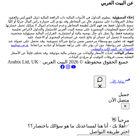
🧮 حاسبة حجم اللوت
🏆 لوحة المحلّلين
🌐 المؤشرات العالمية
عن البيت العربي
شركة Okx
شركات تداول في عُمان
🇰🇼 بورصة الكويت
📊 حاسبة قيمة النقطة
✍️ اكتب تحليلك
🥇 سعر الذهب اليوم
من نحن
إخلاء المسؤولية
: ينطوي التداول في الأدوات المالية ذات الرافعة المالية (مثل الفوركس والعقود
مقابل الفروقات) على مستوى عالٍ من المخاطر وقد يؤدي إلى خسارة رأس المال جزئيًا أو كليًا.
ننصح بالتداول فقط بعد فهم كامل لطبيعة المخاطر وعدم استخدام أموال لا يمكنك تحمل خسارتها.
اكس تي بي XTB
شركات تداول في الأردن
🇶🇦 بورصة قطر
💰 حاسبة ربح الفوركس
تُقدَّم جميع المعلومات المنشورة على منصة البيت العربي للاستثمار والتداول لأغراض تعليمية
🥇 أسعار الذهب والمعادن
تواصل معنا
وتثقيفية فقط، ولا تمثل بأي حال توصية مالية أو استثمارية. القرارات المالية مسؤولية شخصية،
والمنصة لا تتحمل أي خسائر أو نتائج ناتجة عن استخدام المحتوى أو الاعتماد عليه.
انتراكتيف بروكرز IBKR
تنويه
: قد نتعاون مع وسطاء مرخصين ضمن برامج شراكة تسويقية، وقد نحصل على عمولة عند
شركات تداول في العراق
🇯🇴 بورصة عمّان
📌 حاسبة النقاط المحورية
التسجيل عبر روابطنا، دون أن يؤثر ذلك على نزاهة تقييماتنا أو حيادية مراجعاتنا.
عرض سياسة
💱 أسعار العملات والفوركس
فريق المؤلفين
الإفصاح عن الشراكات والمعلنين
.
مصادر البيانات
: تُحدَّث الأسعار والبيانات من مصادر مالية موثوقة، وقد تختلف قليلاً عن الأسعار
شركات تداول في فلسطين
الفعلية بسبب فروقات التوقيت أو مزوّدي البيانات.
🇧🇭 بورصة البحرين
📏 حاسبة حجم المركز
💵 سعر الريال السعودي في مصر
مقالات تعليمية
جميع الحقوق محفوظة © 2026 البيت العربي ·
Arabix Ltd, UK
شركات تداول في مصر
🇴🇲 بورصة مسقط
🔄 حاسبة تكلفة السواب
📅 المؤشرات الاقتصادية
سياسة تقييم الشركات
تداول الآن
🇵🇸 بورصة فلسطين
📈 حاسبة عائد التداول
شركات التداول النصابة
جميل
متصل الآن
فلتر الأسهم الشرعي
📊 حاسبة الربح التراكمي
الإبلاغ عن شركة نصابة
✕
📋 جميع الأسهم
🧮 حاسبة متوسط سعر السهم
شروط الاستخدام
مرحباً 👋
✅أهلا بك - أنا هنا لمساعدتك ما هو سؤالك باختصار؟؟
🕌 الأسهم الحلال
اختر طريقة التواصل
📅 التقويم الاقتصادي
سياسة الخصوصية