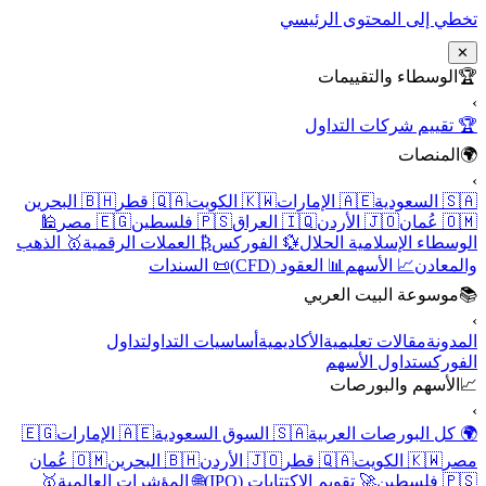
تخطي إلى المحتوى الرئيسي
✕
🏆
الوسطاء والتقييمات
›
🏆 تقييم شركات التداول
🌍
المنصات
›
🇸🇦 السعودية
🇦🇪 الإمارات
🇰🇼 الكويت
🇶🇦 قطر
🇧🇭 البحرين
🇴🇲 عُمان
🇯🇴 الأردن
🇮🇶 العراق
🇵🇸 فلسطين
🇪🇬 مصر
🕌
الوسطاء الإسلامية الحلال
💱 الفوركس
₿ العملات الرقمية
🥇 الذهب
والمعادن
📈 الأسهم
📊 العقود (CFD)
📜 السندات
📚
موسوعة البيت العربي
›
المدونة
مقالات تعليمية
الأكاديمية
أساسيات التداول
تداول
الفوركس
تداول الأسهم
📈
الأسهم والبورصات
›
🌍 كل البورصات العربية
🇸🇦 السوق السعودية
🇦🇪 الإمارات
🇪🇬
مصر
🇰🇼 الكويت
🇶🇦 قطر
🇯🇴 الأردن
🇧🇭 البحرين
🇴🇲 عُمان
🇵🇸 فلسطين
🚀 تقويم الاكتتابات (IPO)
🌐 المؤشرات العالمية
🥇