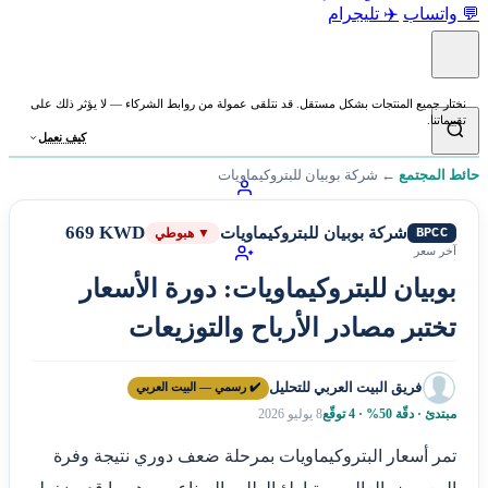
💬 واتساب
✈️ تليجرام
نختار جميع المنتجات بشكل مستقل. قد نتلقى عمولة من روابط الشركاء — لا يؤثر ذلك على
تقييماتنا.
كيف نعمل
حائط المجتمع
←
شركة بوبيان للبتروكيماويات
669 KWD
شركة بوبيان للبتروكيماويات
BPCC
▼ هبوطي
آخر سعر
بوبيان للبتروكيماويات: دورة الأسعار
تختبر مصادر الأرباح والتوزيعات
فريق البيت العربي للتحليل
✔️ رسمي — البيت العربي
مبتدئ · دقّة 50% · 4 توقّع
8 يوليو 2026
تمر أسعار البتروكيماويات بمرحلة ضعف دوري نتيجة وفرة