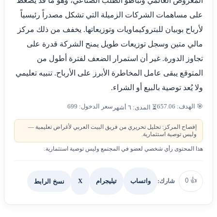
المعروض العالمي وتباطؤ الطلب الصناعي، وهو ما قد يضغط
على مساهمات الشركات الزميلة التي تشكل مصدراً رئيسياً
لأرباح بوبيان للبتروكيماويات وتوزيعاتها. يخفف من ذلك مركز
مالي متين وسجل توزيعات طويل يمنح الشركة قدرة على
تجاوز الدورة. غير أن استمرار الضعف لفترة أطول من
المتوقع يبقى عامل المخاطرة الأبرز على الأرباح. تنبيه تعليمي
ولا يُعد توصية بالبيع أو الشراء.
🎯 الهدف: 657.06
سعر الدخول: 699
⏳ المدى: ٦ أشهر
إفصاح المركز: تحليل تحريري من فريق البيت العربي لأغراض تعليمية —
وليس توصية استثمارية.
هذا المحتوى رأي شخصي لعضو في المجتمع وليس توصية استثمارية.
0
👍
شارك:
X
نسخ الرابط
واتساب
تيليجرام