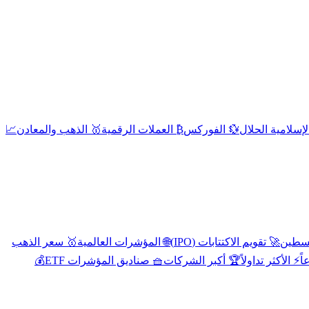
إسلامية الحلال
💱 الفوركس
₿ العملات الرقمية
🥇 الذهب والمعادن
📈
🚀 تقويم الاكتتابات (IPO)
🌐 المؤشرات العالمية
🥇 سعر الذهب
اً
⚡ الأكثر تداولاً
🏆 أكبر الشركات
🧺 صناديق المؤشرات ETF
💰