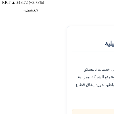
RKT
▲
$13.72
(+3.78%)
كيف نعمل
لية
لى خدمات نابيسكو
تمتع الشركة بميزانية
اطها بدورة إنفاق قطاع