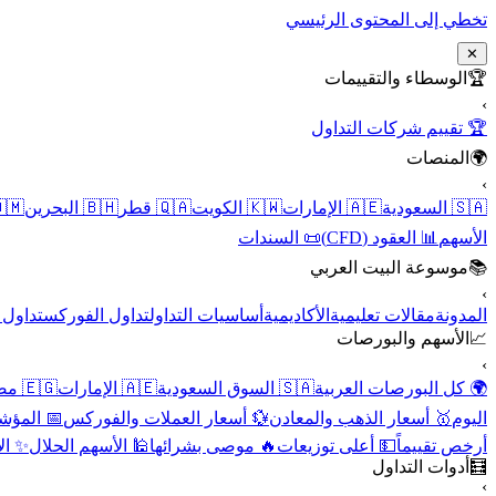
تخطي إلى المحتوى الرئيسي
✕
الوسطاء والتقييمات
🏆
›
🏆 تقييم شركات التداول
المنصات
🌍
›
 عُمان
🇧🇭 البحرين
🇶🇦 قطر
🇰🇼 الكويت
🇦🇪 الإمارات
🇸🇦 السعودية
📜 السندات
📊 العقود (CFD)
الأسهم
موسوعة البيت العربي
📚
›
الأسهم
تداول الفوركس
أساسيات التداول
الأكاديمية
مقالات تعليمية
المدونة
الأسهم والبورصات
📈
›
🇪🇬 مصر
🇦🇪 الإمارات
🇸🇦 السوق السعودية
🌍 كل البورصات العربية
لاقتصادية
💱 أسعار العملات والفوركس
🥇 أسعار الذهب والمعادن
اليوم
نقية
🕌 الأسهم الحلال
🔥 موصى بشرائها
💵 أعلى توزيعات
أرخص تقييماً
أدوات التداول
🧮
›