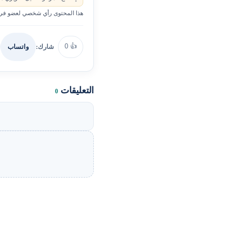
هذا المحتوى رأي شخصي لعضو في ا
0
👍
شارك:
واتساب
التعليقات
0