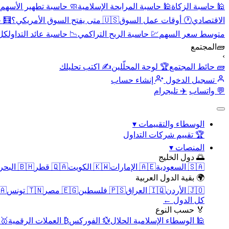
🕌 حاسبة الزكاة
🕌 حاسبة المرابحة الإسلامية
🧼 حاسبة تطهير الأسهم
الاقتصادي
🕐 أوقات عمل السوق
🇺🇸 متى يفتح السوق الأمريكي؟
🧮 
متوسط سعر السهم
💹 حاسبة الربح التراكمي
📉 حاسبة عائد التداول
كل 
🧱
المجتمع
›
🧱 حائط المجتمع
🏆 لوحة المحلّلين
✍️ اكتب تحليلك
تسجيل الدخول
إنشاء حساب
💬 واتساب
✈️ تليجرام
الوسطاء والتقييمات
▾
🏆 تقييم شركات التداول
المنصات
▾
🌅 دول الخليج
🇸🇦 السعودية
🇦🇪 الإمارات
🇰🇼 الكويت
🇶🇦 قطر
🇧🇭 البحرين
🌍 بقية الدول العربية
🇯🇴 الأردن
🇮🇶 العراق
🇵🇸 فلسطين
🇪🇬 مصر
🇹🇳 تونس
🇲🇦 
كل الدول ←
🏅 حسب النوع
🕌 الوسطاء الإسلامية الحلال
💱 الفوركس
₿ العملات الرقمية
🥇 