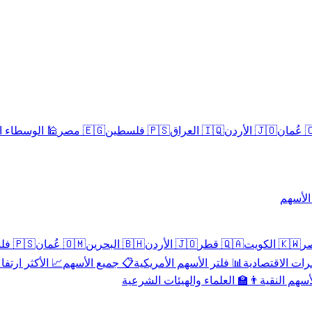
سلامية الحلال
🇪🇬 مصر
🇵🇸 فلسطين
🇮🇶 العراق
🇯🇴 الأردن
🇴
تداول 
🇵🇸 فلسطين
🇴🇲 عُمان
🇧🇭 البحرين
🇯🇴 الأردن
🇶🇦 قطر
🇰🇼 الكويت
 الأكثر ارتفاعاً
📋 جميع الأسهم
📊 فلتر الأسهم الأمريكية
📅 المؤشرات ا
👨‍🏫 العلماء والهيئات الشرعية
✨ الأسهم ال