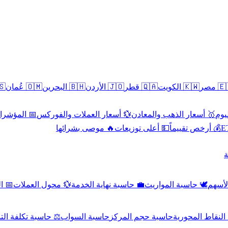
سطين
🇴🇲 عُمان
🇧🇭 البحرين
🇯🇴 الأردن
🇶🇦 قطر
🇰🇼 الكويت
🇪🇬 
 الاقتصادية
💱 أسعار العملات والفوركس
🥇 أسعار الذهب والمعادن
🥇 
🔥 موصى بشرائها
💵 أعلى توزيعات
💰 أرخص تقييماً

صادي
💱 محول العملات
💼 حاسبة نهاية الخدمة
🕊️ حاسبة المواريث
🧼 حا
اسبة تكلفة التداول
حاسبة السواب
حاسبة حجم المركز
حاسبة النقاط ال