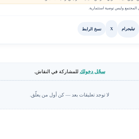
لمجتمع وليس توصية استثمارية.
X
نسخ الرابط
تيليجرام
سجّل دخولك
للمشاركة في النقاش.
لا توجد تعليقات بعد — كن أول من يعلّق.