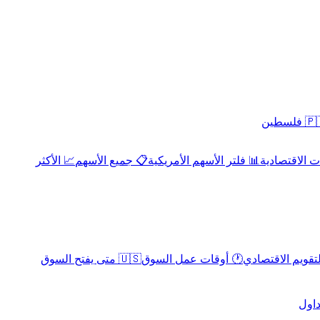
 فلسطين
 الاقتصادية
📊 فلتر الأسهم الأمريكية
📋 جميع الأسهم
📈 الأكثر
لتقويم الاقتصادي
🕐 أوقات عمل السوق
🇺🇸 متى يفتح السوق
داول