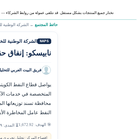
نختار جميع المنتجات بشكل مستقل. قد نتلقى عمولة من روابط الشركاء — لا ي
حائط المجتمع
←
الشركة الوطنية لل
الشركة الوطنية للخد
NAPS
نابيسكو: إنفاق ح
فريق البيت العربي للتحلي
يواصل قطاع النفط الكويتي
المتخصصة في خدمات الآبار
محافظة تسند توزيعاتها ال
النفط عامل المخاطرة الأب
🎯 الهدف: 1,672.92
⏳ المدى: ٩ أشهر
إفصاح المركز: تحليل تحريري من