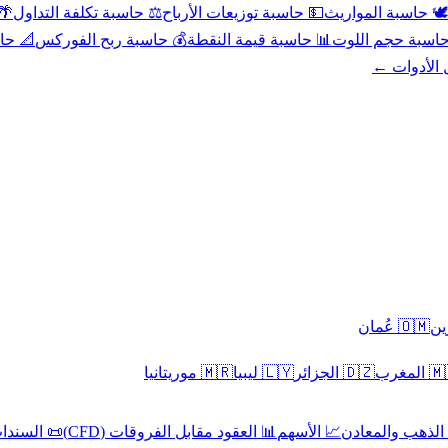
عد
⚖️ حاسبة تكلفة التداول
💵 حاسبة توزيعات الأرباح
🕊️ حاسبة المواريث
حورية
💰 حاسبة ربح الفوركس
📊 حاسبة قيمة النقطة
🧮 حاسبة حجم ال
كل الأدوا
🇴🇲 عُمان
🇲🇷 موريتانيا
🇱🇾 ليبيا
🇩🇿 الجزائر
🇲🇦 ا
 السندات
📊 العقود مقابل الفروقات (CFD)
📈 الأسهم
🥇 الذهب والمع