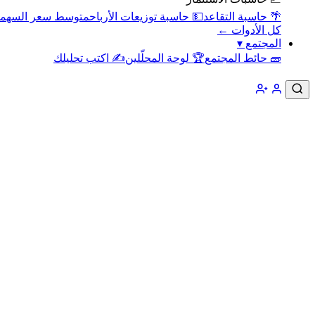
🌴 حاسبة التقاعد
💵 حاسبة توزيعات الأرباح
متوسط سعر السهم
كل الأدوات ←
المجتمع
▾
🧱 حائط المجتمع
🏆 لوحة المحلّلين
✍️ اكتب تحليلك