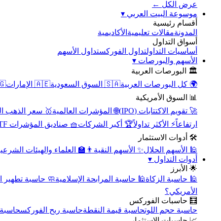
عرض الكل ←
▾
موسوعة البيت العربي
أقسام رئيسية
الأكاديمية
مقالات تعليمية
المدونة
أسواق التداول
تداول الأسهم
تداول الفوركس
أساسيات التداول
▾
الأسهم والبورصات
🏛️ البورصات العربية
مصر
🇦🇪 الإمارات
🇸🇦 السوق السعودية
🌍 كل البورصات العربية
📊 السوق الأمريكية
سعر الذهب اليوم
🌐 المؤشرات العالمية
🚀 تقويم الاكتتابات (IPO)
🧺 صناديق المؤشرات ETF
🏆 أكبر الشركات
⚡ الأكثر تداولاً
ارتفاعاً
🛠️ أدوات الاستثمار
‍🏫 العلماء والهيئات الشرعية
✨ الأسهم النقية
🕌 الأسهم الحلال
▾
أدوات التداول
🌟 الأبرز
سبة تطهير الأسهم
🕌 حاسبة المرابحة الإسلامية
🕌 حاسبة الزكاة
الأمريكي؟
🧮 حاسبات الفوركس
محورية
حاسبة ربح الفوركس
حاسبة قيمة النقطة
حاسبة حجم اللوت
📈 حاسبات الاستثمار