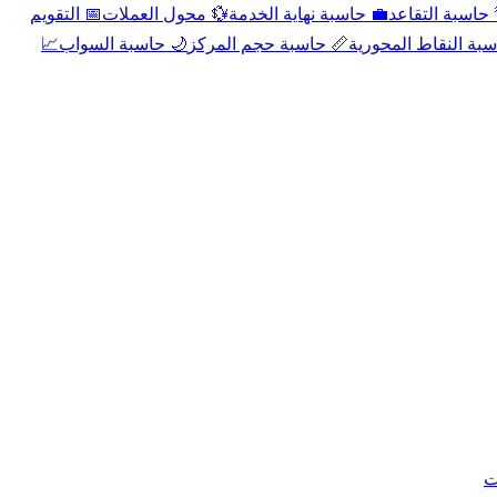
📅 التقويم
💱 محول العملات
💼 حاسبة نهاية الخدمة
🌴 حاسبة التقا
📈
🌙 حاسبة السواب
📏 حاسبة حجم المركز
📐 حاسبة النقاط الم
