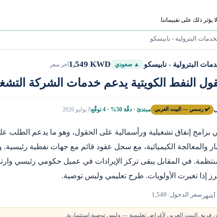
ؤثر ذلك على تقييماتنا.
خدمات البترولية - نابيسكو
1,549 KWD
مات البترولية - نابيسكو
▲ صعودي
آخر سعر
قول النفط الكويتية يدعم خدمات الشركة التشغي
ل
✔️ رسمي — البيت العربي
مبتدئ · دقّة 50% · 4 توقّع
8 يوليو 2026
 برامج إنفاق تشغيلية ورأسمالية على الحقول، وهو ما يدعم الطلب ع
 والمعالجة الكيميائية، مع سجل عقود قائم مع جهات نفطية رئيسية. وت
منتظمة. في المقابل يبقى تركز الإيرادات في عميل حكومي رئيسي وارتب
رز إذا تغيرت الأولويات. طرح تعليمي وليس توصية.
سعر الدخول: 1,549
 فريق البيت العربي لأغراض تعليمية — وليس توصية استثمارية.