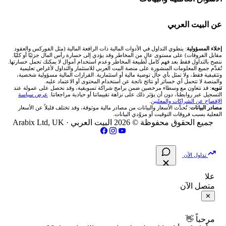
شركة Xm
شركات تداول في البحرين
🇪🇬 البورصة المصرية
🧮 حاسبة حجم اللوت
🏆 لوحة المحلّلين
🌐 المؤشرات العالمية
عن البيت العربي
شركة Okx
شركات تداول في عُمان
🇰🇼 بورصة الكويت
📊 حاسبة قيمة النقطة
✍️ اكتب تحليلك
🥇 سعر الذهب اليوم
من نحن
إخلاء المسؤولية
: ينطوي التداول في الأدوات المالية ذات الرافعة المالية (مثل الفوركس والعقود
مقابل الفروقات) على مستوى عالٍ من المخاطر وقد يؤدي إلى خسارة رأس المال جزئيًا أو كليًا.
ننصح بالتداول فقط بعد فهم كامل لطبيعة المخاطر وعدم استخدام أموال لا يمكنك تحمل خسارتها.
اكس تي بي XTB
شركات تداول في الأردن
🇶🇦 بورصة قطر
💰 حاسبة ربح الفوركس
تُقدَّم جميع المعلومات المنشورة على منصة البيت العربي للاستثمار والتداول لأغراض تعليمية
🥇 أسعار الذهب والمعادن
تواصل معنا
وتثقيفية فقط، ولا تمثل بأي حال توصية مالية أو استثمارية. القرارات المالية مسؤولية شخصية،
والمنصة لا تتحمل أي خسائر أو نتائج ناتجة عن استخدام المحتوى أو الاعتماد عليه.
انتراكتيف بروكرز IBKR
تنويه
: قد نتعاون مع وسطاء مرخصين ضمن برامج شراكة تسويقية، وقد نحصل على عمولة عند
شركات تداول في العراق
🇯🇴 بورصة عمّان
📌 حاسبة النقاط المحورية
التسجيل عبر روابطنا، دون أن يؤثر ذلك على نزاهة تقييماتنا أو حيادية مراجعاتنا.
عرض سياسة
💱 أسعار العملات والفوركس
فريق المؤلفين
الإفصاح عن الشراكات والمعلنين
.
مصادر البيانات
: تُحدَّث الأسعار والبيانات من مصادر مالية موثوقة، وقد تختلف قليلاً عن الأسعار
شركات تداول في فلسطين
الفعلية بسبب فروقات التوقيت أو مزوّدي البيانات.
🇧🇭 بورصة البحرين
📏 حاسبة حجم المركز
💵 سعر الريال السعودي في مصر
مقالات تعليمية
جميع الحقوق محفوظة © 2026 البيت العربي ·
Arabix Ltd, UK
شركات تداول في مصر
🇴🇲 بورصة مسقط
🔄 حاسبة تكلفة السواب
📅 المؤشرات الاقتصادية
سياسة تقييم الشركات
تداول الآن
🇵🇸 بورصة فلسطين
📈 حاسبة عائد التداول
شركات التداول النصابة
علا
متصل الآن
فلتر الأسهم الشرعي
📊 حاسبة الربح التراكمي
الإبلاغ عن شركة نصابة
✕
📋 جميع الأسهم
🧮 حاسبة متوسط سعر السهم
شروط الاستخدام
مرحباً 👋