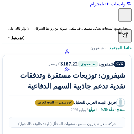
💬 واتساب
✈️ تليجرام
نختار جميع المنتجات بشكل مستقل. قد نتلقى عمولة من روابط الشركاء — لا يؤثر ذلك على
تقييماتنا.
كيف نعمل
حائط المجتمع
←
شيفرون
$187.22
شيفرون
CVX
▲ صعودي
آخر سعر
شيفرون: توزيعات مستقرة وتدفقات
نقدية تدعم جاذبية السهم الدفاعية
فريق البيت العربي للتحليل
✔️ رسمي — البيت العربي
مبتدئ · دقّة 50% · 4 توقّع
8 يوليو 2026
حركة سعر شيفرون — مع مستويات المحلّل (الهدف/الوقف/الدخول)