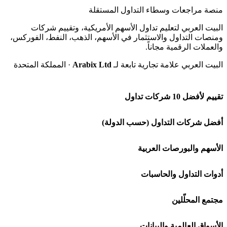
منصة مراجعات وسطاء التداول المستقلة
البيت العربي لتعليم تداول الأسهم الأمريكية، وتقييم شركات
ومنصات التداول والاستثمار في الأسهم، الذهب، النفط، الفوركس،
والعملات الرقمية مجاناً.
البيت العربي علامة تجارية تابعة لـ
Arabix Ltd
· المملكة المتحدة
تقييم لأفضل 10 شركات تداول
شركة Capital.com
أفضل شركات التداول (حسب الدولة)
افاتريد AvaTrade
شركات تداول في السعودية
الأسهم والبورصات العربية
اكسنس Exness
شركات تداول في الإمارات
🌍 كل البورصات العربية
أدوات التداول والحاسبات
منصة بينانس
شركات تداول في الكويت
🇸🇦 السوق السعودية
🕌 حاسبة الزكاة
مجتمع المحلّلين
Bybit باي بت
شركات تداول في قطر
🇦🇪 أسواق الإمارات
💱 محول العملات
🧱 حائط المجتمع
الأسواق العالمية والبيانات