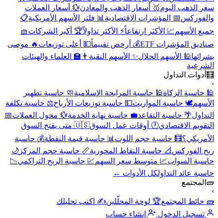
سعر الذهب اليوم
🥇 أسعار الذهب والمعادن
💱 أسعار العملات
والفوركس
📅 المؤشرات الاقتصادية
📊 فلتر الأسهم الأمريكية
📋
جميع الأسهم
📈 الأكثر ارتفاعاً
⚡ الأكثر تداولاً
🏆 أكبر الشركات
🧺
صناديق المؤشرات ETF
💰 أرخص تقييماً
💵 أعلى توزيعات
🔥 موصى
بشرائها
🕌 الأسهم الحلال
✨ الأسهم النقية
👨‍🏫 العلماء والهيئات
الشرعية
🧮
أدوات التداول
›
🕌 حاسبة الزكاة
🕌 حاسبة المرابحة الإسلامية
🧼 حاسبة تطهير
الأسهم
🕊️ حاسبة المواريث
💵 حاسبة توزيعات الأرباح
⚖️ حاسبة تكلفة
التداول
🌴 حاسبة التقاعد
💼 حاسبة نهاية الخدمة
💱 محول العملات
📅
التقويم الاقتصادي
🕐 أوقات عمل السوق
🇺🇸 متى يفتح السوق
الأمريكي؟
🧮 حاسبة حجم اللوت
📊 حاسبة قيمة النقطة
💰 حاسبة
ربح الفوركس
📐 حاسبة النقاط المحورية
📏 حاسبة حجم المركز
🌙
حاسبة السواب
📈 متوسط سعر السهم
💹 حاسبة الربح التراكمي
📉
حاسبة عائد التداول
كل الأدوات ←
🧱
المجتمع
›
🧱 حائط المجتمع
🏆 لوحة المحلّلين
✍️ اكتب تحليلك
تسجيل الدخول
إنشاء حساب