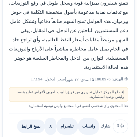
تتمتع شيفرون بميزانية قوية وسجل طويل في رفع التوزيعات،
مع تدفقات نقدية مدعومة بأصول منخفضة التكلفة في حوض
بيرميان. هذه العوامل تمنح السهم طابعاً دفاعياً وتشكل عامل
دعم للمستثمرين الباحثين عن الدخل. في المقابل، يبقى
السهم مرتبطاً بتقلبات أسعار النفط العالمية، وأي تراجع حاد
في الخام يمثل عامل مخاطرة مباشراً على الأرباح والتوزيعات
المستقبلية. التوازن بين الدخل والمخاطر السلعية هو جوهر
هذه الحالة الاستثمارية.
🎯 الهدف: 180.8976
سعر الدخول: 173.94
⏳ المدى: ١٢ شهراً
إفصاح المركز: تحليل تحريري من فريق البيت العربي لأغراض تعليمية —
وليس توصية استثمارية.
هذا المحتوى رأي شخصي لعضو في المجتمع وليس توصية استثمارية.
0
👍
شارك:
X
نسخ الرابط
واتساب
تيليجرام