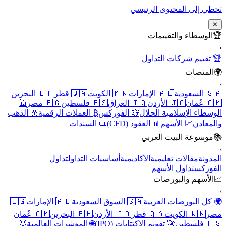
تخطي إلى المحتوى الرئيسي
✕
🏆
الوسطاء والتقييمات
›
🏆 تقييم شركات التداول
🌍
المنصات
›
🇸🇦 السعودية
🇦🇪 الإمارات
🇰🇼 الكويت
🇶🇦 قطر
🇧🇭 البحرين
🇴🇲 عُمان
🇯🇴 الأردن
🇮🇶 العراق
🇵🇸 فلسطين
🇪🇬 مصر
🕌
الوسطاء الإسلامية الحلال
💱 الفوركس
₿ العملات الرقمية
🥇 الذهب
والمعادن
📈 الأسهم
📊 العقود (CFD)
📜 السندات
📚
موسوعة البيت العربي
›
المدونة
مقالات تعليمية
الأكاديمية
أساسيات التداول
تداول
الفوركس
تداول الأسهم
📈
الأسهم والبورصات
›
🌍 كل البورصات العربية
🇸🇦 السوق السعودية
🇦🇪 الإمارات
🇪🇬
مصر
🇰🇼 الكويت
🇶🇦 قطر
🇯🇴 الأردن
🇧🇭 البحرين
🇴🇲 عُمان
🇵🇸 فلسطين
🚀 تقويم الاكتتابات (IPO)
🌐 المؤشرات العالمية
🥇