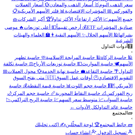
سعر الذهب اليوم
🥇 أسعار الذهب والمعادن
💱 أسعار العملات
والفوركس
📅 المؤشرات الاقتصادية
📊 فلتر الأسهم الأمريكية
📋
جميع الأسهم
📈 الأكثر ارتفاعاً
⚡ الأكثر تداولاً
🏆 أكبر الشركات
🧺
صناديق المؤشرات ETF
💰 أرخص تقييماً
💵 أعلى توزيعات
🔥 موصى
بشرائها
🕌 الأسهم الحلال
✨ الأسهم النقية
👨‍🏫 العلماء والهيئات
الشرعية
🧮
أدوات التداول
›
🕌 حاسبة الزكاة
🕌 حاسبة المرابحة الإسلامية
🧼 حاسبة تطهير
الأسهم
🕊️ حاسبة المواريث
💵 حاسبة توزيعات الأرباح
⚖️ حاسبة تكلفة
التداول
🌴 حاسبة التقاعد
💼 حاسبة نهاية الخدمة
💱 محول العملات
📅
التقويم الاقتصادي
🕐 أوقات عمل السوق
🇺🇸 متى يفتح السوق
الأمريكي؟
🧮 حاسبة حجم اللوت
📊 حاسبة قيمة النقطة
💰 حاسبة
ربح الفوركس
📐 حاسبة النقاط المحورية
📏 حاسبة حجم المركز
🌙
حاسبة السواب
📈 متوسط سعر السهم
💹 حاسبة الربح التراكمي
📉
حاسبة عائد التداول
كل الأدوات ←
🧱
المجتمع
›
🧱 حائط المجتمع
🏆 لوحة المحلّلين
✍️ اكتب تحليلك
تسجيل الدخول
إنشاء حساب