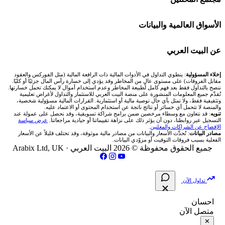
Bybit باي بت
شركات تداول في قطر
🇦🇪 أسواق الإمارات
💱 محول العملات
🧱 حائط المجتمع
الأسواق العالمية والبيانات
شركة Xm
شركات تداول في البحرين
🇪🇬 البورصة المصرية
🧮 حاسبة حجم اللوت
🏆 لوحة المحلّلين
🌐 المؤشرات العالمية
عن البيت العربي
شركة Okx
شركات تداول في عُمان
🇰🇼 بورصة الكويت
📊 حاسبة قيمة النقطة
✍️ اكتب تحليلك
🥇 سعر الذهب اليوم
من نحن
إخلاء المسؤولية
: ينطوي التداول في الأدوات المالية ذات الرافعة المالية (مثل الفوركس والعقود
مقابل الفروقات) على مستوى عالٍ من المخاطر وقد يؤدي إلى خسارة رأس المال جزئيًا أو كليًا.
ننصح بالتداول فقط بعد فهم كامل لطبيعة المخاطر وعدم استخدام أموال لا يمكنك تحمل خسارتها.
اكس تي بي XTB
شركات تداول في الأردن
🇶🇦 بورصة قطر
💰 حاسبة ربح الفوركس
تُقدَّم جميع المعلومات المنشورة على منصة البيت العربي للاستثمار والتداول لأغراض تعليمية
🥇 أسعار الذهب والمعادن
تواصل معنا
وتثقيفية فقط، ولا تمثل بأي حال توصية مالية أو استثمارية. القرارات المالية مسؤولية شخصية،
والمنصة لا تتحمل أي خسائر أو نتائج ناتجة عن استخدام المحتوى أو الاعتماد عليه.
انتراكتيف بروكرز IBKR
تنويه
: قد نتعاون مع وسطاء مرخصين ضمن برامج شراكة تسويقية، وقد نحصل على عمولة عند
شركات تداول في العراق
🇯🇴 بورصة عمّان
📌 حاسبة النقاط المحورية
التسجيل عبر روابطنا، دون أن يؤثر ذلك على نزاهة تقييماتنا أو حيادية مراجعاتنا.
عرض سياسة
💱 أسعار العملات والفوركس
فريق المؤلفين
الإفصاح عن الشراكات والمعلنين
.
مصادر البيانات
: تُحدَّث الأسعار والبيانات من مصادر مالية موثوقة، وقد تختلف قليلاً عن الأسعار
شركات تداول في فلسطين
الفعلية بسبب فروقات التوقيت أو مزوّدي البيانات.
🇧🇭 بورصة البحرين
📏 حاسبة حجم المركز
💵 سعر الريال السعودي في مصر
مقالات تعليمية
جميع الحقوق محفوظة © 2026 البيت العربي ·
Arabix Ltd, UK
شركات تداول في مصر
🇴🇲 بورصة مسقط
🔄 حاسبة تكلفة السواب
📅 المؤشرات الاقتصادية
سياسة تقييم الشركات
تداول الآن
🇵🇸 بورصة فلسطين
📈 حاسبة عائد التداول
شركات التداول النصابة
احسان
متصل الآن
فحص الأسهم الأمريكية الشرعي
📊 حاسبة الربح التراكمي
الإبلاغ عن شركة نصابة
✕