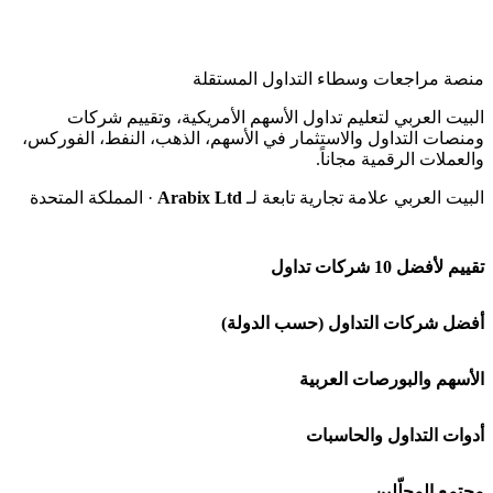
منصة مراجعات وسطاء التداول المستقلة
البيت العربي لتعليم تداول الأسهم الأمريكية، وتقييم شركات
ومنصات التداول والاستثمار في الأسهم، الذهب، النفط، الفوركس،
والعملات الرقمية مجاناً.
البيت العربي علامة تجارية تابعة لـ
Arabix Ltd
· المملكة المتحدة
تقييم لأفضل 10 شركات تداول
شركة Capital.com
أفضل شركات التداول (حسب الدولة)
افاتريد AvaTrade
شركات تداول في السعودية
الأسهم والبورصات العربية
اكسنس Exness
شركات تداول في الإمارات
🌍 كل البورصات العربية
أدوات التداول والحاسبات
منصة بينانس
شركات تداول في الكويت
🇸🇦 السوق السعودية
🕌 حاسبة الزكاة
مجتمع المحلّلين