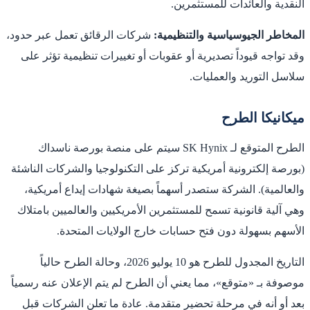
النقدية والعائدات للمستثمرين.
المخاطر الجيوسياسية والتنظيمية:
شركات الرقائق تعمل عبر حدود،
وقد تواجه قيوداً تصديرية أو عقوبات أو تغييرات تنظيمية تؤثر على
سلاسل التوريد والعمليات.
ميكانيكا الطرح
الطرح المتوقع لـ SK Hynix سيتم على منصة بورصة ناسداك
(بورصة إلكترونية أمريكية تركز على التكنولوجيا والشركات الناشئة
والعالمية). الشركة ستصدر أسهماً بصيغة شهادات إيداع أمريكية،
وهي آلية قانونية تسمح للمستثمرين الأمريكيين والعالميين بامتلاك
الأسهم بسهولة دون فتح حسابات خارج الولايات المتحدة.
التاريخ المجدول للطرح هو 10 يوليو 2026، وحالة الطرح حالياً
موصوفة بـ «متوقع»، مما يعني أن الطرح لم يتم الإعلان عنه رسمياً
بعد أو أنه في مرحلة تحضير متقدمة. عادة ما تعلن الشركات قبل