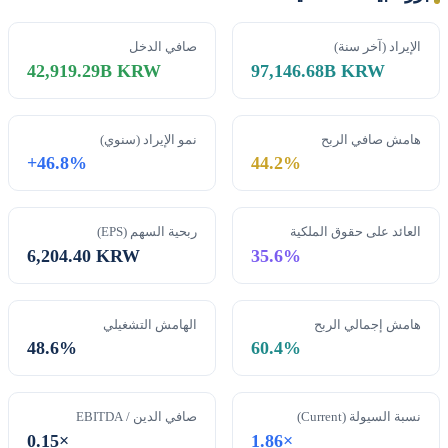
الإيراد (آخر سنة)
صافي الدخل
42,919.29B KRW
97,146.68B KRW
هامش صافي الربح
نمو الإيراد (سنوي)
+46.8%
44.2%
العائد على حقوق الملكية
ربحية السهم (EPS)
6,204.40 KRW
35.6%
هامش إجمالي الربح
الهامش التشغيلي
48.6%
60.4%
نسبة السيولة (Current)
صافي الدين / EBITDA
0.15×
1.86×