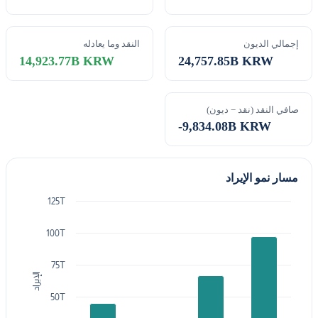
إجمالي الديون
النقد وما يعادله
14,923.77B KRW
24,757.85B KRW
صافي النقد (نقد − ديون)
-9,834.08B KRW
مسار نمو الإيراد
125T
100T
75T
الإيراد
50T