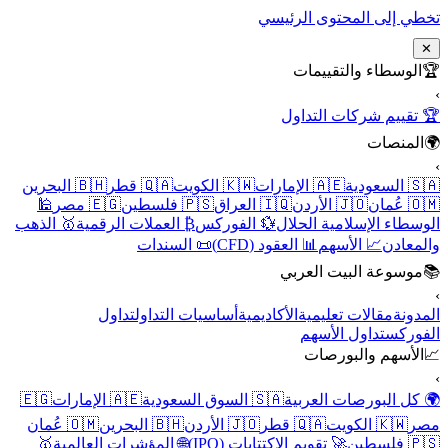
تخطي إلى المحتوى الرئيسي
✕
🏆
الوسطاء والتقييمات
›
🏆 تقييم شركات التداول
🌍
المنصات
›
🇸🇦 السعودية
🇦🇪 الإمارات
🇰🇼 الكويت
🇶🇦 قطر
🇧🇭 البحرين
🇴🇲 عُمان
🇯🇴 الأردن
🇮🇶 العراق
🇵🇸 فلسطين
🇪🇬 مصر
🕌
الوسطاء الإسلامية الحلال
💱 الفوركس
₿ العملات الرقمية
🥇 الذهب
والمعادن
📈 الأسهم
📊 العقود (CFD)
📜 السندات
📚
موسوعة البيت العربي
›
المدونة
مقالات تعليمية
الأكاديمية
أساسيات التداول
تداول
الفوركس
تداول الأسهم
📈
الأسهم والبورصات
›
🌍 كل البورصات العربية
🇸🇦 السوق السعودية
🇦🇪 الإمارات
🇪🇬
مصر
🇰🇼 الكويت
🇶🇦 قطر
🇯🇴 الأردن
🇧🇭 البحرين
🇴🇲 عُمان
🇵🇸 فلسطين
🚀 تقويم الاكتتابات (IPO)
🌐 المؤشرات العالمية
🥇