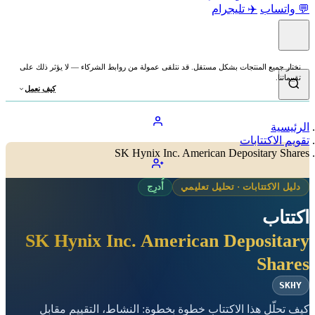
💬 واتساب
✈️ تليجرام
نختار جميع المنتجات بشكل مستقل. قد نتلقى عمولة من روابط الشركاء — لا يؤثر ذلك على
تقييماتنا.
كيف نعمل
الرئيسية
تقويم الاكتتابات
SK Hynix Inc. American Depositary Shares
دليل الاكتتابات · تحليل تعليمي
أُدرِج
اكتتاب
SK Hynix Inc. American Depositary
Shares
SKHY
كيف تحلّل هذا الاكتتاب خطوة بخطوة: النشاط، التقييم مقابل