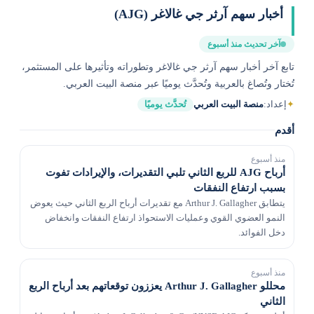
أخبار سهم آرثر جي غالاغر (AJG)
آخر تحديث منذ أسبوع
تابع آخر أخبار سهم آرثر جي غالاغر وتطوراته وتأثيرها على المستثمر،
تُختار وتُصاغ بالعربية وتُحدَّث يوميًا عبر منصة البيت العربي.
✦
إعداد:
منصة البيت العربي
تُحدَّث يوميًا
أقدم
منذ أسبوع
أرباح AJG للربع الثاني تلبي التقديرات، والإيرادات تفوت
بسبب ارتفاع النفقات
يتطابق Arthur J. Gallagher مع تقديرات أرباح الربع الثاني حيث يعوض
النمو العضوي القوي وعمليات الاستحواذ ارتفاع النفقات وانخفاض
دخل الفوائد.
منذ أسبوع
محللو Arthur J. Gallagher يعززون توقعاتهم بعد أرباح الربع
الثاني