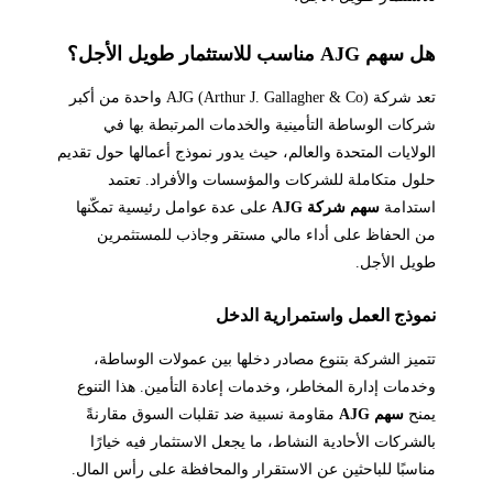
هل سهم AJG مناسب للاستثمار طويل الأجل؟
تعد شركة AJG (Arthur J. Gallagher & Co) واحدة من أكبر
شركات الوساطة التأمينية والخدمات المرتبطة بها في
الولايات المتحدة والعالم، حيث يدور نموذج أعمالها حول تقديم
حلول متكاملة للشركات والمؤسسات والأفراد. تعتمد
استدامة
سهم شركة AJG
على عدة عوامل رئيسية تمكّنها
من الحفاظ على أداء مالي مستقر وجاذب للمستثمرين
طويل الأجل.
نموذج العمل واستمرارية الدخل
تتميز الشركة بتنوع مصادر دخلها بين عمولات الوساطة،
وخدمات إدارة المخاطر، وخدمات إعادة التأمين. هذا التنوع
يمنح
سهم AJG
مقاومة نسبية ضد تقلبات السوق مقارنةً
بالشركات الأحادية النشاط، ما يجعل الاستثمار فيه خيارًا
مناسبًا للباحثين عن الاستقرار والمحافظة على رأس المال.