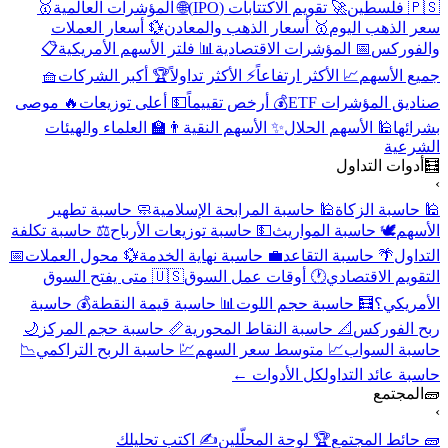
🇵🇸 فلسطين
🚀 تقويم الاكتتابات (IPO)
🌐 المؤشرات العالمية
🥇
سعر الذهب اليوم
🥇 أسعار الذهب والمعادن
💱 أسعار العملات
والفوركس
📅 المؤشرات الاقتصادية
📊 فلتر الأسهم الأمريكية
📋
جميع الأسهم
📈 الأكثر ارتفاعاً
⚡ الأكثر تداولاً
🏆 أكبر الشركات
🧺
صناديق المؤشرات ETF
💰 أرخص تقييماً
💵 أعلى توزيعات
🔥 موصى
بشرائها
🕌 الأسهم الحلال
✨ الأسهم النقية
👨‍🏫 العلماء والهيئات
الشرعية
🧮
أدوات التداول
›
🕌 حاسبة الزكاة
🕌 حاسبة المرابحة الإسلامية
🧼 حاسبة تطهير
الأسهم
🕊️ حاسبة المواريث
💵 حاسبة توزيعات الأرباح
⚖️ حاسبة تكلفة
التداول
🌴 حاسبة التقاعد
💼 حاسبة نهاية الخدمة
💱 محول العملات
📅
التقويم الاقتصادي
🕐 أوقات عمل السوق
🇺🇸 متى يفتح السوق
الأمريكي؟
🧮 حاسبة حجم اللوت
📊 حاسبة قيمة النقطة
💰 حاسبة
ربح الفوركس
📐 حاسبة النقاط المحورية
📏 حاسبة حجم المركز
🌙
حاسبة السواب
📈 متوسط سعر السهم
💹 حاسبة الربح التراكمي
📉
حاسبة عائد التداول
كل الأدوات ←
🧱
المجتمع
›
🧱 حائط المجتمع
🏆 لوحة المحلّلين
✍️ اكتب تحليلك