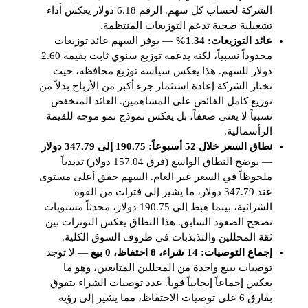
الشركة لحساب كل سهم. الرقم 6.18 دولار يعكس أداء
تشغيلية صحية تدعم التوزيعات المنتظمة.
عائد التوزيعات: 1.34%
— يوفر السهم عائد توزيعات
محدوداً نسبياً، لكنه يدعمه توزيع سنوي ثابت بقيمة 2.60
دولار للسهم. هذا يعكس سياسة توزيع محافظة، حيث
تختار الشركة إعادة استثمار جزء أكبر من الأرباح بدلاً من
توزيع كامل الفائض على المساهمين. العائد المنخفض
نسبياً لا يعني ضعفاً، بل يعكس نموذج نمو موجه للقيمة
الرأسمالية.
نطاق السعر خلال 52 أسبوعاً: 190.75 إلى 347.79 دولار
— يوضح النطاق الواسع (فرق 157.04 دولار) تذبذباً
ملحوظاً في السعر عبر العام. السهم حقق أعلى مستوى
عند 347.79 دولار، ما يشير إلى فترات من القوة
الشرائية، بينما هبط إلى 190.75 دولار، محدثاً مستويات
تصحح الصعود السابق. هذا النطاق يعكس التوترات بين
ثقة المحللين والتذبذبات في ظروف السوق الكلية.
إجماع التوصيات: 14 شراء، 8 احتفاظ، 0 بيع
— لا توجد
توصيات ببيع واحدة من المحللين المتابعين، وهو ما
يعكس إجماعاً إيجابياً قوياً. عدد توصيات الشراء يتفوق
بفارق 6 على توصيات الاحتفاظ، مما يشير إلى رؤية