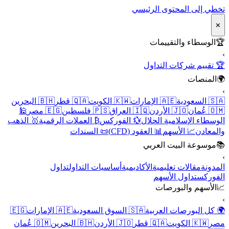
تخطي إلى المحتوى الرئيسي
✕
🏆
الوسطاء والتقييمات
›
🏆 تقييم شركات التداول
🌍
المنصات
›
🇸🇦 السعودية
🇦🇪 الإمارات
🇰🇼 الكويت
🇶🇦 قطر
🇧🇭 البحرين
🇴🇲 عُمان
🇯🇴 الأردن
🇮🇶 العراق
🇵🇸 فلسطين
🇪🇬 مصر
🕌
الوسطاء الإسلامية الحلال
💱 الفوركس
₿ العملات الرقمية
🥇 الذهب
والمعادن
📈 الأسهم
📊 العقود (CFD)
📜 السندات
📚
موسوعة البيت العربي
›
المدونة
مقالات تعليمية
الأكاديمية
أساسيات التداول
تداول
الفوركس
تداول الأسهم
📈
الأسهم والبورصات
›
🌍 كل البورصات العربية
🇸🇦 السوق السعودية
🇦🇪 الإمارات
🇪🇬
مصر
🇰🇼 الكويت
🇶🇦 قطر
🇯🇴 الأردن
🇧🇭 البحرين
🇴🇲 عُمان