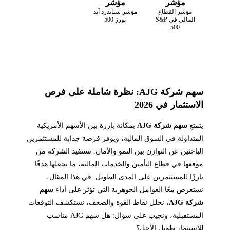
مؤشر
مؤشر
مؤشر القطاع
مؤشر ستاندرد آند
المالي في S&P
بورز 500
500
سهم شركة AJG: نظرة شاملة على فرص
الاستثمار في 2026
يتمتع
سهم شركة AJG
بمكانة بارزة بين الأسهم الأمريكية
المتداولة في السوق المالية، ويوفر فرصة جذابة للمستثمرين
الباحثين عن التوازن بين النمو والأمان. تستفيد الشركة من
موقعها في قطاع التأمين و
الخدمات المالية
، ما يجعلها هدفًا
بارزًا للمستثمرين على المدى الطويل. في هذا المقال،
نستعرض معًا العوامل الجوهرية التي تؤثر على أداء
سهم
شركة AJG
، نحلل نقاط القوة والضعف، نستكشف التوقعات
المستقبلية، ونجيب على سؤال: هل سهم AJG مناسب
للاستثمار طويل الأجل؟