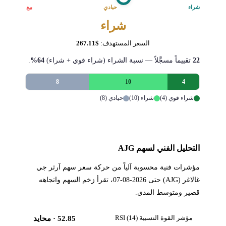
شراء
حيادي
بيع
شراء
السعر المستهدف:
$267.11
22
تقييماً مسجَّلاً — نسبة الشراء (شراء قوي + شراء)
64%
.
8
10
4
شراء قوي (4)
شراء (10)
حيادي (8)
التحليل الفني لسهم AJG
مؤشرات فنية محسوبة آلياً من حركة سعر سهم آرثر جي
غالاغر (AJG) حتى 2026-08-07، تقرأ زخم السهم واتجاهه
قصير ومتوسط المدى.
مؤشر القوة النسبية RSI (14)
52.85
· محايد