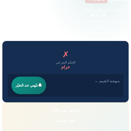
سعر إغلاق
7 أغسطس 2026
1.74 K
51.38 B
القيمة السوقية
حجم التداول
6.18
32.35
EPS
P/E
✗
الحكم الشرعي
حرام
منهجية التقييم ←
🔔
نبّهني عند التغيّر
استثمر في AJG
فتح حساب