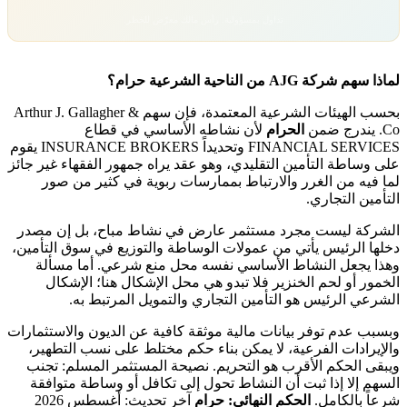
تداول بمسؤولية. رأس مالك معرّض للخطر.
لماذا سهم شركة AJG من الناحية الشرعية حرام؟
بحسب الهيئات الشرعية المعتمدة، فإن سهم Arthur J. Gallagher &
Co. يندرج ضمن
الحرام
لأن نشاطه الأساسي في قطاع
FINANCIAL SERVICES وتحديداً INSURANCE BROKERS يقوم
على وساطة التأمين التقليدي، وهو عقد يراه جمهور الفقهاء غير جائز
لما فيه من الغرر والارتباط بممارسات ربوية في كثير من صور
التأمين التجاري.
الشركة ليست مجرد مستثمر عارض في نشاط مباح، بل إن مصدر
دخلها الرئيس يأتي من عمولات الوساطة والتوزيع في سوق التأمين،
وهذا يجعل النشاط الأساسي نفسه محل منع شرعي. أما مسألة
الخمور أو لحم الخنزير فلا تبدو هي محل الإشكال هنا؛ الإشكال
الشرعي الرئيس هو التأمين التجاري والتمويل المرتبط به.
وبسبب عدم توفر بيانات مالية موثقة كافية عن الديون والاستثمارات
والإيرادات الفرعية، لا يمكن بناء حكم مختلط على نسب التطهير،
ويبقى الحكم الأقرب هو التحريم. نصيحة المستثمر المسلم: تجنب
السهم إلا إذا ثبت أن النشاط تحول إلى تكافل أو وساطة متوافقة
شرعاً بالكامل.
الحكم النهائي: حرام
آخر تحديث: أغسطس 2026