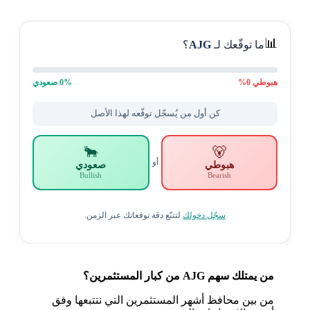
📊
ما توقّعك لـ
AJG
؟
هبوطي
0
%
% صعودي
0
كن أول من يُسجّل توقّعه لهذا الأصل
🐂
🐻
أو
هبوطي
صعودي
Bullish
Bearish
سجّل دخولك
لتتبّع دقة توقعاتك عبر الزمن.
من يمتلك سهم AJG من كبار المستثمرين؟
من بين محافظ أشهر المستثمرين التي نتتبعها وفق