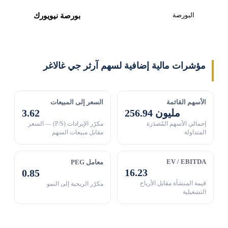
البورصة
بورصة نيويورك
مؤشرات مالية إضافية لسهم آرثر جي غالاغر
الأسهم القائمة
السعر إلى المبيعات
256.94 مليون
3.62
إجمالي الأسهم المُصدَرة
مكرّر الإيرادات (P/S) — السعر
المتداولة
مقابل مبيعات السهم
EV / EBITDA
معامل PEG
16.23
0.85
قيمة المنشأة مقابل الأرباح
مكرّر الربحية إلى النمو
التشغيلية