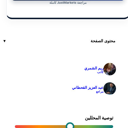
مراجعة JustMarkets كاملة
محتوى الصفحة
ريم الشمري
✓
كاتب
عبد العزيز القحطاني
✓
مراجع
توصية المحللين