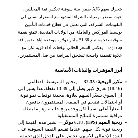
يتحرك سهم AJG ضمن بيئة سوقية تعكس ثقة المحللين،
حيث تتصدر توصيات الشراء المشهد مع استقرار نسبي في
التقييمات. الشركة، التي تعمل في قطاع خدمات التأمين
بوسيط الفوركس والعاملة من الولايات المتحدة، تتمتع بقيمة
سوقية ضخمة تبلغ 51.38 مليار دولار، موضعة إياها ضمن فئة
mega-cap. يعكس السعر الحالي توقعات أداء قوية لكن مع
علاوة تقييمية واضحة تستحق المراقبة من قبل المستثمرين.
أبرز المؤشرات والبيانات الأساسية
مكرر الربحية: 32.35
— يتجاوز المتوسط القطاعي
(18.46) بفارق كبير يصل إلى 13.89 نقطة. هذا يشير إلى
أن السوق يسعّر السهم بعلاوة، محدثة توقعات نمو قوية
أو احتمالات تضخم في القيمة. المستثمرون يدفعون
أسعاراً أعلى نسبياً لكل وحدة ربح حالية، وهو ما يتطلب
مراقبة مستمرة للنتائج المستقبلية.
ربحية السهم (EPS): 6.18 دولار
— تشير هذه القيمة إلى
ربحية قوية لكل سهم. عندما تقسم القيمة السوقية على
العدد الإجمالي للأسهم، تحصل على الدخل الذي تحققه