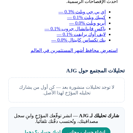
أحدث الإفصاحات الرسمية.
إي بي جي ويلث
— 0.3%
كيبيك ويلث
— 0.1%
أبريو ويلث
— 0.0%
باكس فاينانشال جروب
— 0.1%
لايف أوك برايفت
— 0.1%
بنك تكساس كابيتال
— 0.0%
استعرض محافظ أشهر المستثمرين في العالم
تحليلات المجتمع حول AJG
لا توجد تحليلات منشورة بعد — كن أول من يشارك
تحليله المؤرّخ لهذا الأصل.
شارك تحليلك لـ AJG
— انشر توقّعك المؤرّخ وابنِ سجل
مصداقيتك، وتُحتسب دقّتك تلقائياً.
إنشاء حساب مجاني
لديك حساب؟ دخول