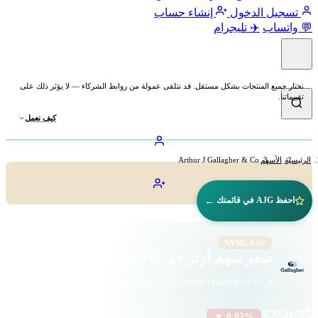
تسجيل الدخول
إنشاء حساب
💬 واتساب
✈️ تليجرام
نختار جميع المنتجات بشكل مستقل. قد نتلقى عمولة من روابط الشركاء — لا يؤثر ذلك على
تقييماتنا.
كيف نعمل
الرئيسية
الأسهم
Arthur J Gallagher & Co
←
احفظ AJG في قائمتك
NYSE: AJG
سعر سهم آرثر جي غالاغر (AJG)
Arthur J Gallagher & Co · الخدمات المالية · بورصة نيويورك
$250.35
▼ 0.02%