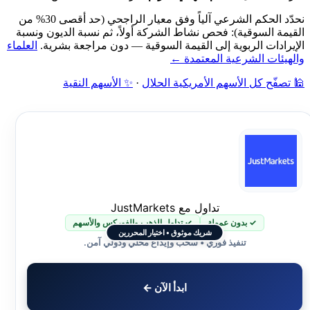
نحدّد الحكم الشرعي آلياً وفق معيار الراجحي (حد أقصى 30% من
القيمة السوقية): فحص نشاط الشركة أولاً، ثم نسبة الديون ونسبة
الإيرادات الربوية إلى القيمة السوقية — دون مراجعة بشرية.
العلماء
والهيئات الشرعية المعتمدة ←
🕌 تصفّح كل الأسهم الأمريكية الحلال
·
✨ الأسهم النقية
تداول مع JustMarkets
✓ بدون عمولة
✓ تداول الذهب والفوركس والأسهم
شريك موثوق • اختيار المحررين
تنفيذ فوري • سحب وإيداع محلي ودولي آمن.
ابدأ الآن ←