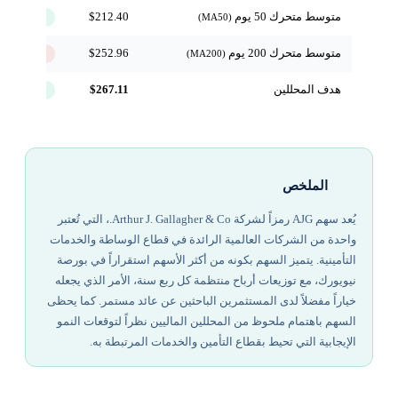
متوسط متحرك 50 يوم
$212.40
↑ فوق
(MA50)
متوسط متحرك 200 يوم
$252.96
↓ تحت
(MA200)
هدف المحللين
$267.11
+6.7%
الملخص
يُعد سهم AJG رمزاً لشركة Arthur J. Gallagher & Co.، التي تُعتبر
واحدة من الشركات العالمية الرائدة في قطاع الوساطة والخدمات
التأمينية. يتميز السهم بكونه من أكثر الأسهم استقراراً في بورصة
نيويورك، مع توزيعات أرباح منتظمة كل ربع سنة، الأمر الذي يجعله
خياراً مفضلاً لدى المستثمرين الباحثين عن عائد مستمر. كما يحظى
السهم باهتمام ملحوظ من المحللين الماليين نظراً لتوقعات النمو
الإيجابية التي تحيط بقطاع التأمين والخدمات المرتبطة به.