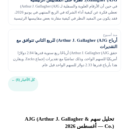
في حين أن الأرقام العلوية والسفلية لـ Arthur J. Gallagher (AJG)
تعطي فكرة عن كيفية أداء الشركة في الربع المنتهي في يونيو 2026،
فقد يكون من المفيد النظر في كيفية مقارنة بعض مقاييسها الرئيسية
بتقديرات وول ستريت وقيم العام...
منذ أسبوع
أرباح Arthur J. Gallagher (AJG) للربع الثاني تتوافق مع
التقديرات
حقق Arthur J. Gallagher (AJG) أرباحًا ربع سنوية قدرها 2.84 دولارًا
أمريكيًا للسهم الواحد، وذلك تماشيًا مع تقديرات إجماع Zacks. ويقارن
هذا بأرباح قدرها 2.33 دولار للسهم الواحد قبل عام.
كل الأخبار (6)
←
تحليل سهم AJG (Arthur J. Gallagher &
Co.) — أغسطس 2026