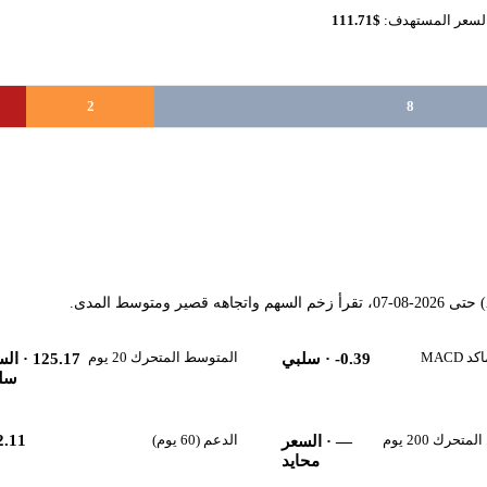
لسعر المستهدف:
$111.71
2
8
MACD
المتوسط المتحرك 20 يوم
-0.39
· سلبي
125.17
· الس
سل
حرك 200 يوم
الدعم (60 يوم)
2.11
—
· السعر
محايد