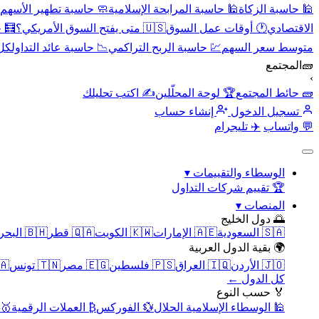
🕌 حاسبة الزكاة
🕌 حاسبة المرابحة الإسلامية
🧼 حاسبة تطهير الأسهم
الاقتصادي
🕐 أوقات عمل السوق
🇺🇸 متى يفتح السوق الأمريكي؟
🧮 
متوسط سعر السهم
💹 حاسبة الربح التراكمي
📉 حاسبة عائد التداول
كل 
🧱
المجتمع
›
🧱 حائط المجتمع
🏆 لوحة المحلّلين
✍️ اكتب تحليلك
تسجيل الدخول
إنشاء حساب
💬 واتساب
✈️ تليجرام
الوسطاء والتقييمات
▾
🏆 تقييم شركات التداول
المنصات
▾
🌅 دول الخليج
🇸🇦 السعودية
🇦🇪 الإمارات
🇰🇼 الكويت
🇶🇦 قطر
🇧🇭 البحرين
🌍 بقية الدول العربية
🇯🇴 الأردن
🇮🇶 العراق
🇵🇸 فلسطين
🇪🇬 مصر
🇹🇳 تونس
🇲🇦 
كل الدول ←
🏅 حسب النوع
🕌 الوسطاء الإسلامية الحلال
💱 الفوركس
₿ العملات الرقمية
🥇 