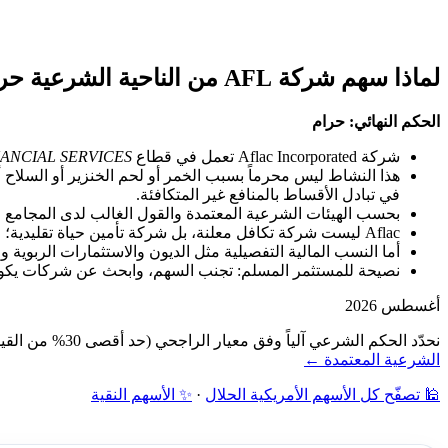
لماذا سهم شركة AFL من الناحية الشرعية حرام؟
الحكم النهائي: حرام
شركة Aflac Incorporated تعمل في قطاع
NANCIAL SERVICES
هذا النشاط ليس محرماً بسبب الخمر أو لحم الخنزير أو السلاح أ
في تبادل الأقساط بالمنافع غير المتكافئة.
بحسب الهيئات الشرعية المعتمدة والقول الغالب لدى المجامع الفقهي
Aflac ليست شركة تكافل معلنة، بل شركة تأمين حياة تقليدية؛ لذلك يدخل سهمها في باب الشركات ذات النشاط الأساسي غير المباح.
أما النسب المالية التفصيلية مثل الديون والاستثمارات الربوية 
نصيحة للمستثمر المسلم: تجنب السهم، وابحث عن شركات يكون دخل
أغسطس 2026
نحدّد الحكم الشرعي آلياً وفق معيار الراجحي (حد أقصى 30% من القيمة السوقية): فحص نشاط الشركة أولاً، ثم نسبة الديون ونسبة الإيرادات الربوية إلى القيمة السوقية — دون مراجعة بشرية.
الشرعية المعتمدة ←
🕌 تصفّح كل الأسهم الأمريكية الحلال
·
✨ الأسهم النقية