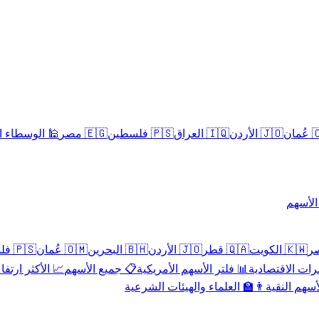
سلامية الحلال
🇪🇬 مصر
🇵🇸 فلسطين
🇮🇶 العراق
🇯🇴 الأردن
🇴
تداول 
🇵🇸 فلسطين
🇴🇲 عُمان
🇧🇭 البحرين
🇯🇴 الأردن
🇶🇦 قطر
🇰🇼 الكويت
 الأكثر ارتفاعاً
📋 جميع الأسهم
📊 فلتر الأسهم الأمريكية
📅 المؤشرات ا
👨‍🏫 العلماء والهيئات الشرعية
✨ الأسهم ال