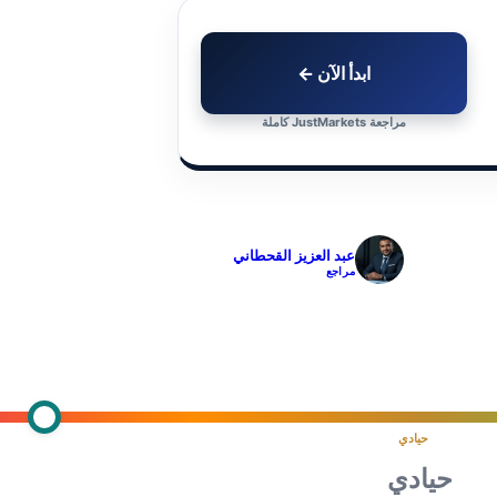
ابدأ الآن ←
مراجعة JustMarkets كاملة
✓
عبد العزيز القحطاني
مراجع
حيادي
حيادي