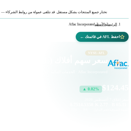
نختار جميع المنتجات بشكل مستقل. قد نتلقى عمولة من روابط الشركاء — لا ي
الرئيسية
الأسهم
Aflac Incorporated
←
احفظ AFL في قائمتك
NYSE: AFL
سعر سهم أفلاك (AFL)
Aflac Incorporated · الخدمات المالية · بورصة نيويورك
$124.45
▲ 0.02%
سعر إغلاق
7 أغسطس 2026
8.75
14.5358
2.77 K
65.11 B
القيمة السوقية
حجم التداول
P/E
EPS