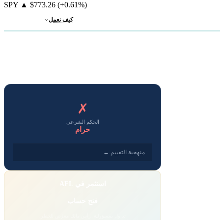
SPY
▲
$773.26
(+0.61%)
كيف نعمل
✗
الحكم الشرعي
حرام
منهجية التقييم ←
استثمر في AFL
فتح حساب
تداول بمسؤولية. رأس مالك معرّض للخطر.