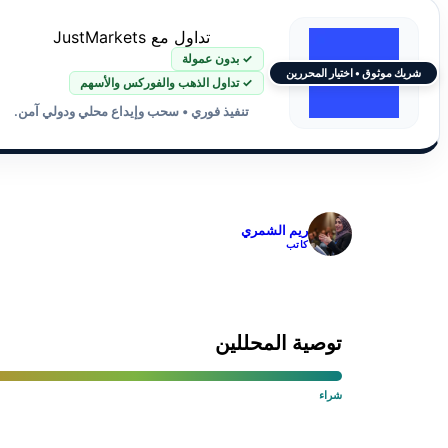
تداول مع JustMarkets
✓ بدون عمولة
شريك موثوق • اختيار المحررين
✓ تداول الذهب والفوركس والأسهم
تنفيذ فوري • سحب وإيداع محلي ودولي آمن.
✓
ريم الشمري
كاتب
توصية المحللين
شراء