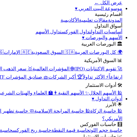
عرض الكل ←
▾
موسوعة البيت العربي
أقسام رئيسية
الأكاديمية
مقالات تعليمية
المدونة
أسواق التداول
تداول الأسهم
تداول الفوركس
أساسيات التداول
▾
الأسهم والبورصات
🏛️ البورصات العربية
مصر
🇦🇪 الإمارات
🇸🇦 السوق السعودية
🌍 كل البورصات العربية
📊 السوق الأمريكية
سعر الذهب اليوم
🌐 المؤشرات العالمية
🚀 تقويم الاكتتابات (IPO)
🧺 صناديق المؤشرات ETF
🏆 أكبر الشركات
⚡ الأكثر تداولاً
ارتفاعاً
🛠️ أدوات الاستثمار
‍🏫 العلماء والهيئات الشرعية
✨ الأسهم النقية
🕌 الأسهم الحلال
▾
أدوات التداول
🌟 الأبرز
سبة تطهير الأسهم
🕌 حاسبة المرابحة الإسلامية
🕌 حاسبة الزكاة
الأمريكي؟
🧮 حاسبات الفوركس
محورية
حاسبة ربح الفوركس
حاسبة قيمة النقطة
حاسبة حجم اللوت
📈 حاسبات الاستثمار