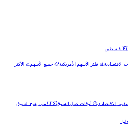
 فلسطين
 الاقتصادية
📊 فلتر الأسهم الأمريكية
📋 جميع الأسهم
📈 الأكثر
لتقويم الاقتصادي
🕐 أوقات عمل السوق
🇺🇸 متى يفتح السوق
داول