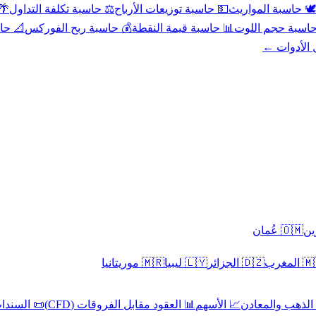
عد
⚖️ حاسبة تكلفة التداول
💵 حاسبة توزيعات الأرباح
🕊️ حاسبة المواريث
حورية
💰 حاسبة ربح الفوركس
📊 حاسبة قيمة النقطة
🧮 حاسبة حجم ال
كل الأدوا
🇴🇲 عُمان
🇲🇷 موريتانيا
🇱🇾 ليبيا
🇩🇿 الجزائر
🇲🇦 ا
 السندات
📊 العقود مقابل الفروقات (CFD)
📈 الأسهم
🥇 الذهب والمع