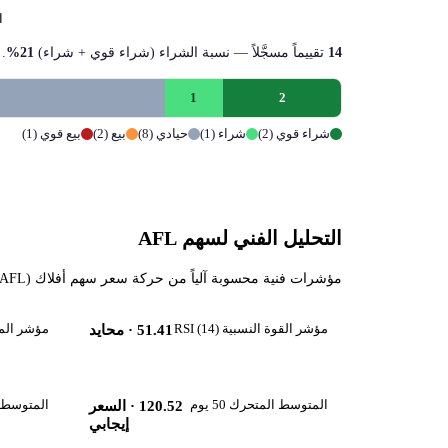
ا
14
تقييماً مسجَّلاً — نسبة الشراء (شراء قوي + شراء)
21%
.
1
2
شراء قوي (2)
شراء (1)
حيادي (8)
بيع (2)
بيع قوي (1)
التحليل الفني لسهم AFL
مؤشرات فنية محسوبة آلياً من حركة سعر سهم أفلاك (AFL) حتى 2026-08-07، تقرأ زخم السهم واتجاهه قصير ومتوسط المدى.
مؤشر القوة النسبية RSI (14)
مؤشر الماكد 
51.41
· محايد
المتوسط المتحرك 50 يوم
المتوسط المت
120.52
· السعر
إيجابي