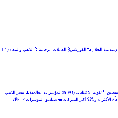
إسلامية الحلال
💱 الفوركس
₿ العملات الرقمية
🥇 الذهب والمعادن
📈
🚀 تقويم الاكتتابات (IPO)
🌐 المؤشرات العالمية
🥇 سعر الذهب
اً
⚡ الأكثر تداولاً
🏆 أكبر الشركات
🧺 صناديق المؤشرات ETF
💰