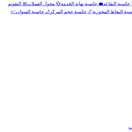
📅 التقويم
💱 محول العملات
💼 حاسبة نهاية الخدمة
🌴 حاسبة التقا
📈
🌙 حاسبة السواب
📏 حاسبة حجم المركز
📐 حاسبة النقاط الم
