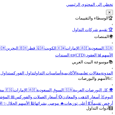
تخطي إلى المحتوى الرئيسي
✕
الوسطاء والتقييمات
🏆
›
🏆 تقييم شركات التداول
المنصات
🌍
›
 عُمان
🇧🇭 البحرين
🇶🇦 قطر
🇰🇼 الكويت
🇦🇪 الإمارات
🇸🇦 السعودية
📜 السندات
📊 العقود (CFD)
الأسهم
موسوعة البيت العربي
📚
›
الأسهم
تداول الفوركس
أساسيات التداول
الأكاديمية
مقالات تعليمية
المدونة
الأسهم والبورصات
📈
›
🇪🇬 مصر
🇦🇪 الإمارات
🇸🇦 السوق السعودية
🌍 كل البورصات العربية
لاقتصادية
💱 أسعار العملات والفوركس
🥇 أسعار الذهب والمعادن
اليوم
نقية
🕌 الأسهم الحلال
🔥 موصى بشرائها
💵 أعلى توزيعات
أرخص تقييماً
أدوات التداول
🧮
›