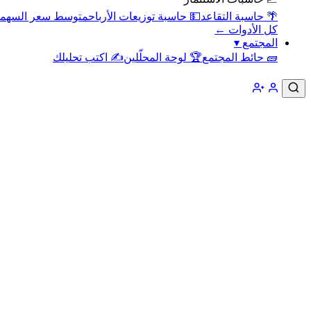
🌴 حاسبة التقاعد
💵 حاسبة توزيعات الأرباح
متوسط سعر السهم
كل الأدوات ←
المجتمع
▾
🧱 حائط المجتمع
🏆 لوحة المحلّلين
✍️ اكتب تحليلك