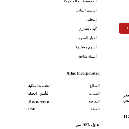
المتوسطات المتحركة
الرسم البياني
التحليل
1
كيف تشتري
أخبار السهم
أسهم مشابهة
أسئلة شائعة
Aflac Incorporated
القطاع
الخدمات المالية
الصناعة
التأمين - الحياة
عر
بي
البورصة
بورصة نيويورك
العملة
USD
11
تداول AFL عبر