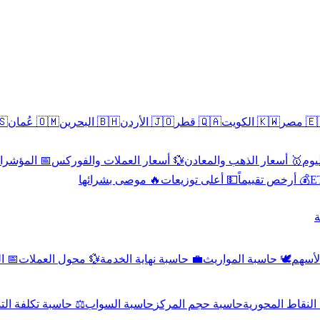
سطين
🇴🇲 عُمان
🇧🇭 البحرين
🇯🇴 الأردن
🇶🇦 قطر
🇰🇼 الكويت
🇪🇬 
 الاقتصادية
💱 أسعار العملات والفوركس
🥇 أسعار الذهب والمعادن
🥇 
🔥 موصى بشرائها
💵 أعلى توزيعات
💰 أرخص تقييماً

صادي
💱 محول العملات
💼 حاسبة نهاية الخدمة
🕊️ حاسبة المواريث
🧼 حا
اسبة تكلفة التداول
حاسبة السواب
حاسبة حجم المركز
حاسبة النقاط ال