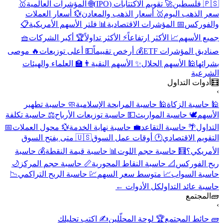
🇵🇸 فلسطين
🚀 تقويم الاكتتابات (IPO)
🌐 المؤشرات العالمية
🥇
سعر الذهب اليوم
🥇 أسعار الذهب والمعادن
💱 أسعار العملات
والفوركس
📅 المؤشرات الاقتصادية
📊 فلتر الأسهم الأمريكية
📋
جميع الأسهم
📈 الأكثر ارتفاعاً
⚡ الأكثر تداولاً
🏆 أكبر الشركات
🧺
صناديق المؤشرات ETF
💰 أرخص تقييماً
💵 أعلى توزيعات
🔥 موصى
بشرائها
🕌 الأسهم الحلال
✨ الأسهم النقية
👨‍🏫 العلماء والهيئات
الشرعية
🧮
أدوات التداول
›
🕌 حاسبة الزكاة
🕌 حاسبة المرابحة الإسلامية
🧼 حاسبة تطهير
الأسهم
🕊️ حاسبة المواريث
💵 حاسبة توزيعات الأرباح
⚖️ حاسبة تكلفة
التداول
🌴 حاسبة التقاعد
💼 حاسبة نهاية الخدمة
💱 محول العملات
📅
التقويم الاقتصادي
🕐 أوقات عمل السوق
🇺🇸 متى يفتح السوق
الأمريكي؟
🧮 حاسبة حجم اللوت
📊 حاسبة قيمة النقطة
💰 حاسبة
ربح الفوركس
📐 حاسبة النقاط المحورية
📏 حاسبة حجم المركز
🌙
حاسبة السواب
📈 متوسط سعر السهم
💹 حاسبة الربح التراكمي
📉
حاسبة عائد التداول
كل الأدوات ←
🧱
المجتمع
›
🧱 حائط المجتمع
🏆 لوحة المحلّلين
✍️ اكتب تحليلك