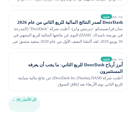
للسهم الواحد قبل عام...
منذ يوم
جديد
DoorDash تُصدر النتائج المالية للربع الثاني من عام 2026
سان فرانسيسكو - (بزنيس واير): أعلنت شركة "DoorDash" (المدرجة
في بورصة ناسداك: DASH) اليوم عن نتائجها المالية للربع المنتهي في
30 يونيو 2026. لقد أكملنا النصف الأول من عام 2026 بتنفيذ متسق عبر
أعمالنا، مما أدى إلى استمرار...
منذ يوم
جديد
أبرز أرباح DoorDash للربع الثاني: ما يجب أن يعرفه
المستثمرون
أعلنت شركة DoorDash Inc (Nasdaq:DASH) عن نتائج مالية متباينة
للربع الثاني يوم الأربعاء بعد إغلاق السوق.
كل الأخبار (6)
←