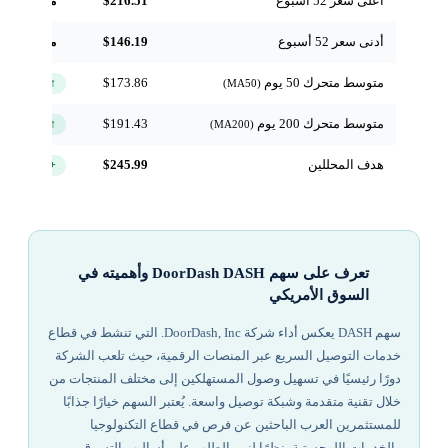
أعلى سعر 52 أسبوع
$216.51
مرجعي
أدنى سعر 52 أسبوع
$146.19
مرجعي
متوسط متحرك 50 يوم
$173.86
↑ فوق
(MA50)
متوسط متحرك 200 يوم
$191.43
↑ فوق
(MA200)
هدف المحللين
$245.99
+15.3%
تعرف على سهم DoorDash DASH وأهميته في
السوق الأمريكي
سهم DASH يعكس أداء شركة DoorDash, Inc. التي تنشط في قطاع
خدمات التوصيل السريع عبر المنصات الرقمية، حيث تلعب الشركة
دورًا رئيسيًا في تسهيل وصول المستهلكين إلى مختلف المنتجات من
خلال تقنية متقدمة وشبكة توصيل واسعة. يُعتبر السهم خيارًا جذابًا
للمستثمرين العرب الباحثين عن فرص في قطاع التكنولوجيا
والخدمات اللوجستية، نظرًا لنمو الطلب على أساليب التسوق