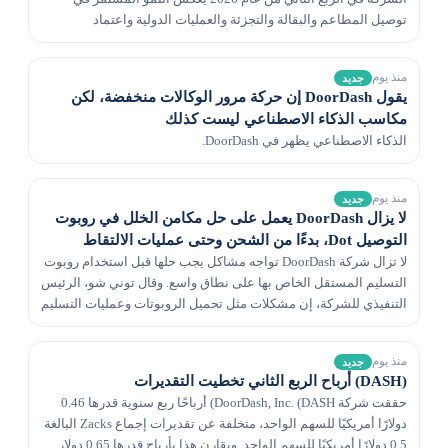
توصيل المطاعم والبقالة والتجزئة والعمليات الدولية واعتماد
الاشتراك، في حين دعمت اقتصاديات الوحدة المحسنة...
منذ يوم
جديد
يقول DoorDash إن حركة مرور الوكالات منخفضة، لكن
مكاسب الذكاء الاصطناعي ليست كذلك
الذكاء الاصطناعي يظهر في DoorDash.
منذ يوم
جديد
لا يزال DoorDash يعمل على حل مكامن الخلل في روبوت
التوصيل Dot، بدءًا من الشحن وحتى عمليات الالتقاط
لا تزال شركة DoorDash تواجه مشاكل يجب حلها قبل استخدام روبوت
التسليم المستقل الخاص بها على نطاق واسع. وقال توني شو، الرئيس
التنفيذي للشركة، إن مشكلات مثل تحميل الروبوتات وعمليات التسليم
الصعبة لا تزال قائمة.
منذ يوم
جديد
(DASH) أرباح الربع الثاني تخطيت التقديرات
حققت شركة DoorDash, Inc. (DASH) أرباحًا ربع سنوية قدرها 0.46
دولارًا أمريكيًا للسهم الواحد، متخلفة عن تقديرات إجماع Zacks البالغة
0.5 دولارًا أمريكيًا للسهم الواحد. ويقارن هذا بأرباح قدرها 0.65 دولار