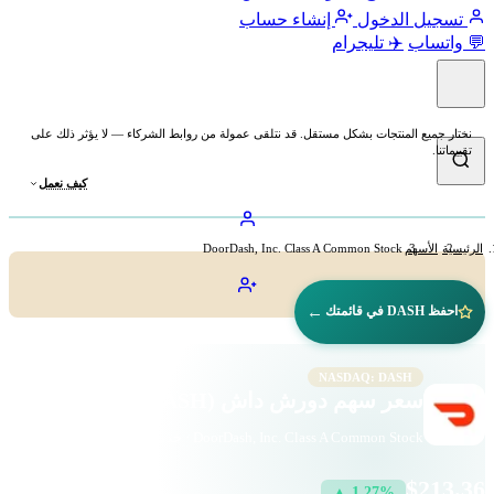
تسجيل الدخول
إنشاء حساب
💬 واتساب
✈️ تليجرام
نختار جميع المنتجات بشكل مستقل. قد نتلقى عمولة من روابط الشركاء — لا يؤثر ذلك على
تقييماتنا.
كيف نعمل
الرئيسية
الأسهم
DoorDash, Inc. Class A Common Stock
←
احفظ DASH في قائمتك
NASDAQ: DASH
سعر سهم دورش داش (DASH)
DoorDash, Inc. Class A Common Stock · خدمات الاتصالات · ناسداك
$213.36
▲ 1.27%