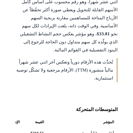
اثني عشر شهراً، وهو رقم محسوب على أساس كامل
الأسهم القابلة للتحويل ويعطي صورة أكثر تحفّظاً عن
الأرباح المتاحة للمساهمين مقارنة بربحية السهم
الأساسية. وفي الوقت ذاته، بلغت الإيرادات لكل سهم
نحو
$33.81
، وهو مؤشر يعكس حجم النشاط التشغيلي
الذي يولّده كل سهم متداول دون الحاجة للرجوع إلى
البنود التفصيلية في القوائم المالية.
تُحدَّث هذه الأرقام دورياً وتعكس آخر اثني عشر شهراً
مالياً منشورة (TTM). الأرقام مرجعية ولا تشكّل توصية
استثمارية.
المتوسطات المتحركة
المؤشر
القيمة
الإشارة