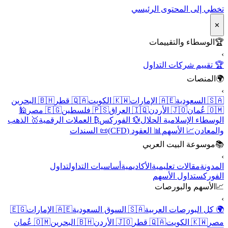
تخطي إلى المحتوى الرئيسي
✕
🏆
الوسطاء والتقييمات
›
🏆 تقييم شركات التداول
🌍
المنصات
›
🇸🇦 السعودية
🇦🇪 الإمارات
🇰🇼 الكويت
🇶🇦 قطر
🇧🇭 البحرين
🇴🇲 عُمان
🇯🇴 الأردن
🇮🇶 العراق
🇵🇸 فلسطين
🇪🇬 مصر
🕌
الوسطاء الإسلامية الحلال
💱 الفوركس
₿ العملات الرقمية
🥇 الذهب
والمعادن
📈 الأسهم
📊 العقود (CFD)
📜 السندات
📚
موسوعة البيت العربي
›
المدونة
مقالات تعليمية
الأكاديمية
أساسيات التداول
تداول
الفوركس
تداول الأسهم
📈
الأسهم والبورصات
›
🌍 كل البورصات العربية
🇸🇦 السوق السعودية
🇦🇪 الإمارات
🇪🇬
مصر
🇰🇼 الكويت
🇶🇦 قطر
🇯🇴 الأردن
🇧🇭 البحرين
🇴🇲 عُمان