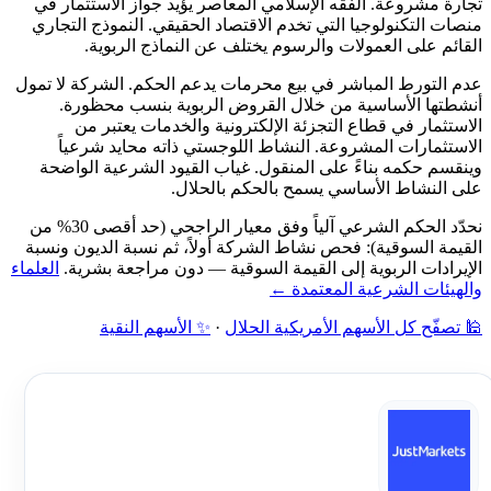
تجارة مشروعة. الفقه الإسلامي المعاصر يؤيد جواز الاستثمار في
منصات التكنولوجيا التي تخدم الاقتصاد الحقيقي. النموذج التجاري
القائم على العمولات والرسوم يختلف عن النماذج الربوية.
عدم التورط المباشر في بيع محرمات يدعم الحكم. الشركة لا تمول
أنشطتها الأساسية من خلال القروض الربوية بنسب محظورة.
الاستثمار في قطاع التجزئة الإلكترونية والخدمات يعتبر من
الاستثمارات المشروعة. النشاط اللوجستي ذاته محايد شرعياً
وينقسم حكمه بناءً على المنقول. غياب القيود الشرعية الواضحة
على النشاط الأساسي يسمح بالحكم بالحلال.
نحدّد الحكم الشرعي آلياً وفق معيار الراجحي (حد أقصى 30% من
القيمة السوقية): فحص نشاط الشركة أولاً، ثم نسبة الديون ونسبة
الإيرادات الربوية إلى القيمة السوقية — دون مراجعة بشرية.
العلماء
والهيئات الشرعية المعتمدة ←
🕌 تصفّح كل الأسهم الأمريكية الحلال
·
✨ الأسهم النقية