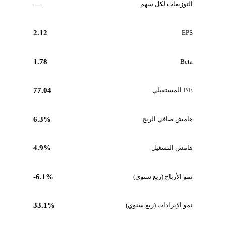
التوزيعات لكل سهم
—
2.12
EPS
1.78
Beta
P/E المستقبلي
77.04
هامش صافي الربح
6.3%
هامش التشغيل
4.9%
نمو الأرباح (ربع سنوي)
-6.1%
نمو الإيرادات (ربع سنوي)
33.1%