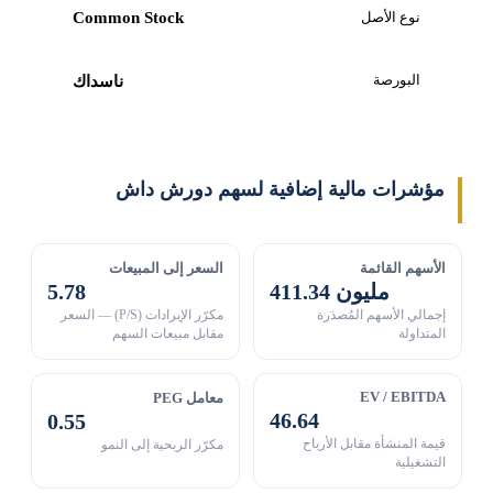
نوع الأصل
Common Stock
البورصة
ناسداك
مؤشرات مالية إضافية لسهم دورش داش
الأسهم القائمة
السعر إلى المبيعات
411.34 مليون
5.78
إجمالي الأسهم المُصدَرة
مكرّر الإيرادات (P/S) — السعر
المتداولة
مقابل مبيعات السهم
EV / EBITDA
معامل PEG
46.64
0.55
قيمة المنشأة مقابل الأرباح
مكرّر الربحية إلى النمو
التشغيلية