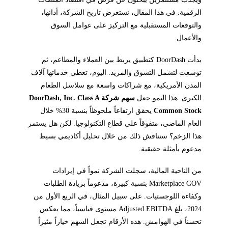
الرقمية. في هذا المقال، نستعرض تاريخ الشركة، أدائها،
والتوقعات المستقبلية مع التركيز على عوامل السوق
والأعمال.
بدأت DoorDash كتطبيق يربط بين العملاء والمطاعم، ثم
توسعت لتشمل التسوق والمزيد. اليوم، تغطي خدماتها آلاف
المدن الأمريكية، مع شراكات واسعة مع سلاسل الطعام
الكبرى. هذا النمو جعل
سهم شركة DoorDash, Inc. Class A
Common Stock
يحقق ارتفاعاً ملحوظاً بنسبة 30% خلال
العام الماضي، متفوقاً على قطاع التكنولوجيا. لكن هل يستمر
هذا الزخم؟ سنناقش ذلك من خلال تحليل أكاديمي بسيط
مدعوم بأمثلة حقيقية.
من الناحية المالية، سجلت الشركة نمواً في إيرادات
Marketplace GOV بنسبة كبيرة، مدعوماً بزيادة الطلبات
وكفاءة اللوجستيات. على سبيل المثال، في الربع الأول من
2024، بلغ Adjusted EBITDA مستوى قياسياً، مما يعكس
تحسناً في الهوامش. هذه الأرقام تجعل السهم خياراً مثيراً