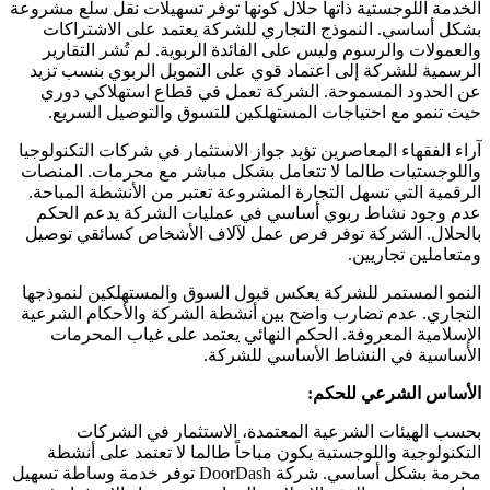
الخدمة اللوجستية ذاتها حلال كونها توفر تسهيلات نقل سلع مشروعة
بشكل أساسي. النموذج التجاري للشركة يعتمد على الاشتراكات
والعمولات والرسوم وليس على الفائدة الربوية. لم تُشر التقارير
الرسمية للشركة إلى اعتماد قوي على التمويل الربوي بنسب تزيد
عن الحدود المسموحة. الشركة تعمل في قطاع استهلاكي دوري
حيث تنمو مع احتياجات المستهلكين للتسوق والتوصيل السريع.
آراء الفقهاء المعاصرين تؤيد جواز الاستثمار في شركات التكنولوجيا
واللوجستيات طالما لا تتعامل بشكل مباشر مع محرمات. المنصات
الرقمية التي تسهل التجارة المشروعة تعتبر من الأنشطة المباحة.
عدم وجود نشاط ربوي أساسي في عمليات الشركة يدعم الحكم
بالحلال. الشركة توفر فرص عمل لآلاف الأشخاص كسائقي توصيل
ومتعاملين تجاريين.
النمو المستمر للشركة يعكس قبول السوق والمستهلكين لنموذجها
التجاري. عدم تضارب واضح بين أنشطة الشركة والأحكام الشرعية
الإسلامية المعروفة. الحكم النهائي يعتمد على غياب المحرمات
الأساسية في النشاط الأساسي للشركة.
الأساس الشرعي للحكم:
بحسب الهيئات الشرعية المعتمدة، الاستثمار في الشركات
التكنولوجية واللوجستية يكون مباحاً طالما لا تعتمد على أنشطة
محرمة بشكل أساسي. شركة DoorDash توفر خدمة وساطة تسهيل