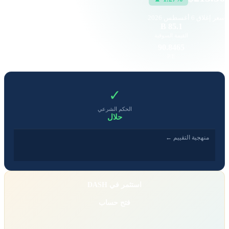
سعر إغلاق
6 أغسطس 2026
74.51 K
85.1 B
القيمة السوقية
حجم التداول
2.12
90.8465
EPS
P/E
✓
الحكم الشرعي
حلال
منهجية التقييم ←
استثمر في DASH
فتح حساب