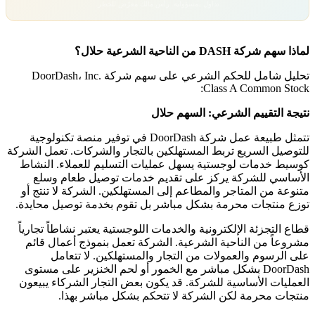
تداول بمسؤولية. رأس مالك معرّض للخطر.
لماذا سهم شركة DASH من الناحية الشرعية حلال؟
تحليل شامل للحكم الشرعي على سهم شركة DoorDash، Inc.
Class A Common Stock:
نتيجة التقييم الشرعي: السهم حلال
تتمثل طبيعة عمل شركة DoorDash في توفير منصة تكنولوجية
للتوصيل السريع تربط المستهلكين بالتجار والشركات. تعمل الشركة
كوسيط خدمات لوجستية يسهل عمليات التسليم للعملاء. النشاط
الأساسي للشركة يركز على تقديم خدمات توصيل طعام وسلع
متنوعة من المتاجر والمطاعم إلى المستهلكين. الشركة لا تنتج أو
توزع منتجات محرمة بشكل مباشر بل تقوم بخدمة توصيل محايدة.
قطاع التجزئة الإلكترونية والخدمات اللوجستية يعتبر نشاطاً تجارياً
مشروعاً من الناحية الشرعية. الشركة تعمل بنموذج أعمال قائم
على الرسوم والعمولات من التجار والمستهلكين. لا تتعامل
DoorDash بشكل مباشر مع الخمور أو لحم الخنزير على مستوى
العمليات الأساسية للشركة. قد يكون بعض التجار الشركاء يبيعون
منتجات محرمة لكن الشركة لا تتحكم بشكل مباشر بهذا.