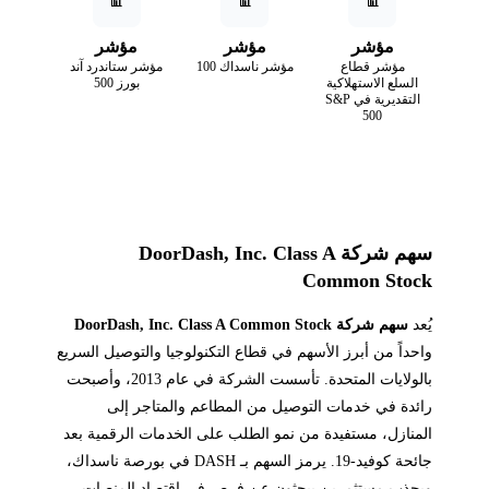
📊
📊
📊
مؤشر
مؤشر
مؤشر
مؤشر قطاع
مؤشر ناسداك 100
مؤشر ستاندرد آند
السلع الاستهلاكية
بورز 500
التقديرية في S&P
500
سهم شركة DoorDash, Inc. Class A
Common Stock
يُعد
سهم شركة DoorDash, Inc. Class A Common Stock
واحداً من أبرز الأسهم في قطاع التكنولوجيا والتوصيل السريع
بالولايات المتحدة. تأسست الشركة في عام 2013، وأصبحت
رائدة في خدمات التوصيل من المطاعم والمتاجر إلى
المنازل، مستفيدة من نمو الطلب على الخدمات الرقمية بعد
جائحة كوفيد-19. يرمز السهم بـ DASH في بورصة ناسداك،
ويجذب مستثمرين يبحثون عن فرص في اقتصاد المنصات