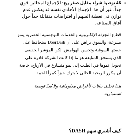
46 توصية شراء مقابل صفر بيع:
الإجماع المحللين قوي
جداً، غير أن هذا الإجماع الأحادي نفسه قد يعكس عدم
توازن في تغطية السهم أو افتراضات متفائلة جداً حول
آفاق الصناعة.
قطاع التجزئة الإلكترونية والخدمات اللوجستية الحضرية ينمو
بسرعة، والسوق يراهن على أن DoorDash ستحافظ على
حصتها السوقية وتحسن الهوامش. لكن المؤشر الحقيقي
الذي يستحق المتابعة هو ما إذا كانت الشركة قادرة على
تحويل نموها في الطلب إلى نمو متسارع في الأرباح، خاصة
أن مكرر الربحية الحالي لا يترك حيزاً كبيراً للخيبة.
هذا تحليل بيانات لأغراض معلوماتية ولا يُعدّ توصية
استثمارية.
كيف أشتري سهم DASH؟