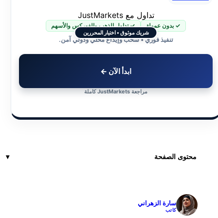
تداول مع JustMarkets
✓ بدون عمولة
✓ تداول الذهب والفوركس والأسهم
شريك موثوق • اختيار المحررين
تنفيذ فوري • سحب وإيداع محلي ودولي آمن.
ابدأ الآن ←
مراجعة JustMarkets كاملة
محتوى الصفحة
سارة الزهراني
✓
كاتب