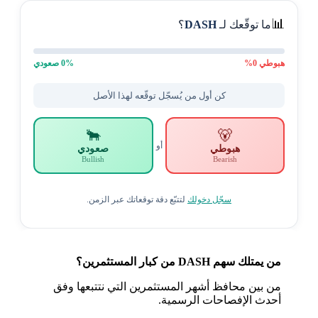
📊
ما توقّعك لـ
DASH
؟
هبوطي
0
%
% صعودي
0
كن أول من يُسجّل توقّعه لهذا الأصل
🐂
🐻
أو
هبوطي
صعودي
Bullish
Bearish
سجّل دخولك
لتتبّع دقة توقعاتك عبر الزمن.
من يمتلك سهم DASH من كبار المستثمرين؟
من بين محافظ أشهر المستثمرين التي نتتبعها وفق
أحدث الإفصاحات الرسمية.