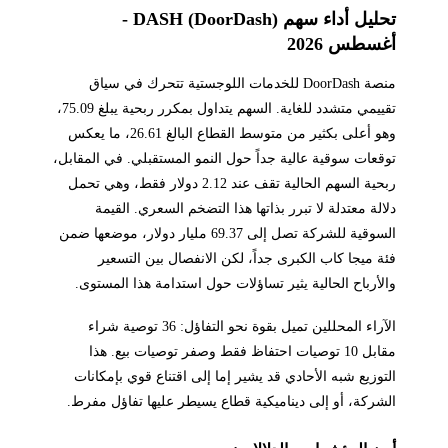
تحليل أداء سهم DASH (DoorDash) -
أغسطس 2026
منصة DoorDash للخدمات اللوجستية تتحرك في سياق
تقييمي متشدد للغاية. السهم يتداول بمكرر ربحية يبلغ 75.09،
وهو أعلى بكثير من متوسط القطاع البالغ 26.61، ما يعكس
توقعات سوقية عالية جداً حول النمو المستقبلي. في المقابل،
ربحية السهم الحالية تقف عند 2.12 دولار فقط، وهي تحمل
دلالة معتدلة لا تبرر بذاتها هذا التضخم السعري. القيمة
السوقية للشركة تصل إلى 69.37 مليار دولار، موضعها ضمن
فئة ميجا كاب الكبرى جداً، لكن الانفصال بين التسعير
والأرباح الحالية يثير تساؤلات حول استدامة هذا المستوى.
الآراء المحللين تميل بقوة نحو التفاؤل: 36 توصية شراء
مقابل 10 توصيات احتفاظ فقط وصفر توصيات بيع. هذا
التوزيع شبه الأحادي قد يشير إما إلى اقتناع قوي بإمكانات
الشركة، أو إلى ديناميكية قطاع يسيطر عليها تفاؤل مفرط.