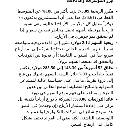
أبرز المؤشرات والدلالات:
مكرر الربحية 75.09:
يزيد بأكثر من 180% عن المتوسط
القطاعي (26.61). هذا يعني أن المستثمرين يدفعون 75
دولاراً مقابل كل دولار من الأرباح الحالية، وهي نسبة
تاريخياً مرتبطة بأسهم تحمل مخاطر تصحيح سعري إذا
لم يتحقق نمو جوهري في الأرباح.
ربحية السهم 2.12 دولار:
تشير إلى قاعدة ربحية متواضعة
نسبياً. لتبرير التقييم الحالي، تحتاج الشركة إلى نمو أرباح
سريع جداً في السنوات القادمة؛ أي فجوة بين التوقعات
والتحقق قد تضغط السهم نزولاً.
نطاق 52 أسبوعاً من 143.30 إلى 285.50 دولار:
يعكس
تقلباً حاداً بنحو 99% خلال السنة. السهم يتحرك من قاع
إلى ذروة تقريباً، ما يدل على حساسية عالية للمشاعر
السوقية والنتائج الفصلية. الوضع الحالي بين هذين
الطرفين يساعد على فهم موقع السهم في دورته.
عائد التوزيعات 0.00%:
الشركة لا توزع أرباحاً نقدية، بل
تركز على إعادة استثمار الأرباح (إن وجدت) في النمو.
هذا نموذج شائع في شركات التكنولوجيا والعمليات
اللوجستية الناشئة، لكنه يعني أن العوائد تعتمد بشكل
كامل على ارتفاع السعر.