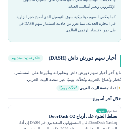
الإلكتروني وتغير أساليب الحياة.
كما يعكس السهم ديناميكية سوق التوصيل الذي أصبح حجر الزاوية
في التجارة الحديثة، مما يعزز من جاذبية استثمار سهم DASH في
ظل نمو الاقتصاد الرقمي العالمي.
أخبار سهم دورش داش (DASH)
آخر تحديث منذ يوم
تابع آخر أخبار سهم دورش داش وتطوراته وتأثيرها على المستثمر،
تُختار وتُصاغ بالعربية وتُحدَّث يوميًا عبر منصة البيت العربي.
✦
إعداد:
منصة البيت العربي
تُحدَّث يوميًا
خلال آخر أسبوع
منذ يوم
جديد
يسلط الضوء على أرباح DoorDash Q2
DoorDash Nasdaq: قال المسؤولون التنفيذيون في DASH إن أداء
الشركة في الربع الثاني من عام 2026 يعكس النمو المستمر في