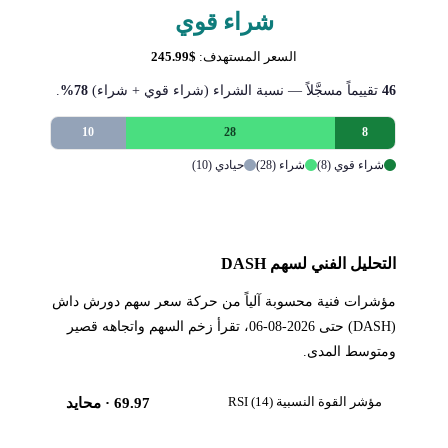
شراء قوي
السعر المستهدف:
$245.99
46
تقييماً مسجَّلاً — نسبة الشراء (شراء قوي + شراء)
78%
.
10
28
8
شراء قوي (8)
شراء (28)
حيادي (10)
التحليل الفني لسهم DASH
مؤشرات فنية محسوبة آلياً من حركة سعر سهم دورش داش
(DASH) حتى 2026-08-06، تقرأ زخم السهم واتجاهه قصير
ومتوسط المدى.
مؤشر القوة النسبية RSI (14)
69.97
· محايد