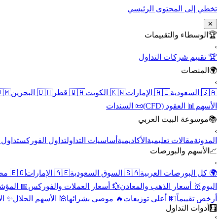
تخطي إلى المحتوى الرئيسي
✕
الوسطاء والتقييمات
🏆
›
🏆 تقييم شركات التداول
المنصات
🌍
›
 عُمان
🇧🇭 البحرين
🇶🇦 قطر
🇰🇼 الكويت
🇦🇪 الإمارات
🇸🇦 السعودية
📜 السندات
📊 العقود (CFD)
الأسهم
موسوعة البيت العربي
📚
›
الأسهم
تداول الفوركس
أساسيات التداول
الأكاديمية
مقالات تعليمية
المدونة
الأسهم والبورصات
📈
›
🇪🇬 مصر
🇦🇪 الإمارات
🇸🇦 السوق السعودية
🌍 كل البورصات العربية
لاقتصادية
💱 أسعار العملات والفوركس
🥇 أسعار الذهب والمعادن
اليوم
نقية
🕌 الأسهم الحلال
🔥 موصى بشرائها
💵 أعلى توزيعات
أرخص تقييماً
أدوات التداول
🧮
›