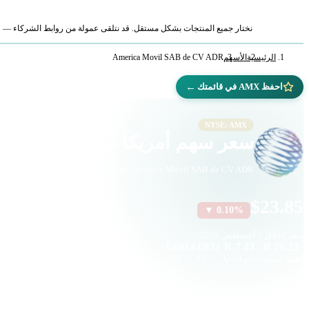
نختار جميع المنتجات بشكل مستقل. قد نتلقى عمولة من روابط الشركاء — لا ي
الرئيسية
الأسهم
America Movil SAB de CV ADR
←
احفظ AMX في قائمتك
NYSE: AMX
سعر سهم أمريكا موفيل (AMX)
America Movil SAB de CV ADR · خدمات الاتصالات · بورصة نيويورك
$23.85
▼ 0.10%
سعر إغلاق
7 أغسطس 2026
1.69
14.6933
7.43 K
76.23 B
القيمة السوقية
حجم التداول
P/E
EPS