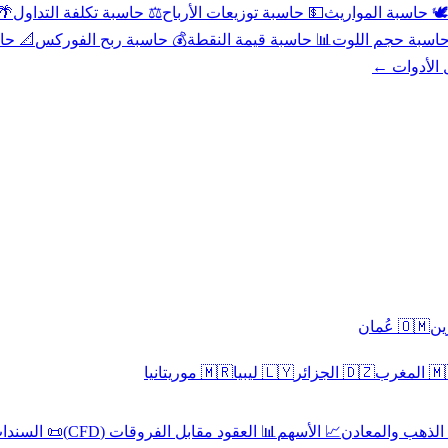
عد
⚖️ حاسبة تكلفة التداول
💵 حاسبة توزيعات الأرباح
🕊️ حاسبة المواريث
حورية
💰 حاسبة ربح الفوركس
📊 حاسبة قيمة النقطة
🧮 حاسبة حجم ال
كل الأدوا
🇴🇲 عُمان
🇲🇷 موريتانيا
🇱🇾 ليبيا
🇩🇿 الجزائر
🇲🇦 ا
 السندات
📊 العقود مقابل الفروقات (CFD)
📈 الأسهم
🥇 الذهب والمع