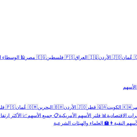
سلامية الحلال
🇪🇬 مصر
🇵🇸 فلسطين
🇮🇶 العراق
🇯🇴 الأردن
🇴
تداول 
🇵🇸 فلسطين
🇴🇲 عُمان
🇧🇭 البحرين
🇯🇴 الأردن
🇶🇦 قطر
🇰🇼 الكويت
 الأكثر ارتفاعاً
📋 جميع الأسهم
📊 فلتر الأسهم الأمريكية
📅 المؤشرات ا
👨‍🏫 العلماء والهيئات الشرعية
✨ الأسهم ال