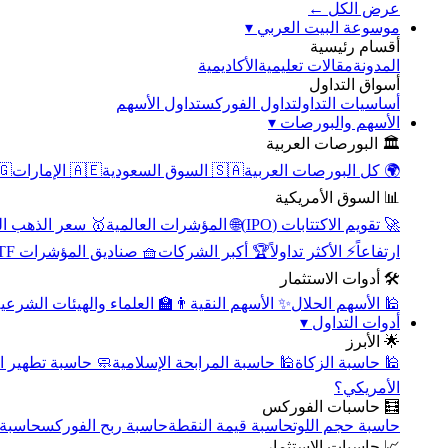
عرض الكل ←
▾
موسوعة البيت العربي
أقسام رئيسية
الأكاديمية
مقالات تعليمية
المدونة
أسواق التداول
تداول الأسهم
تداول الفوركس
أساسيات التداول
▾
الأسهم والبورصات
🏛️ البورصات العربية
مصر
🇦🇪 الإمارات
🇸🇦 السوق السعودية
🌍 كل البورصات العربية
📊 السوق الأمريكية
سعر الذهب اليوم
🌐 المؤشرات العالمية
🚀 تقويم الاكتتابات (IPO)
🧺 صناديق المؤشرات ETF
🏆 أكبر الشركات
⚡ الأكثر تداولاً
ارتفاعاً
🛠️ أدوات الاستثمار
‍🏫 العلماء والهيئات الشرعية
✨ الأسهم النقية
🕌 الأسهم الحلال
▾
أدوات التداول
🌟 الأبرز
سبة تطهير الأسهم
🕌 حاسبة المرابحة الإسلامية
🕌 حاسبة الزكاة
الأمريكي؟
🧮 حاسبات الفوركس
محورية
حاسبة ربح الفوركس
حاسبة قيمة النقطة
حاسبة حجم اللوت
📈 حاسبات الاستثمار