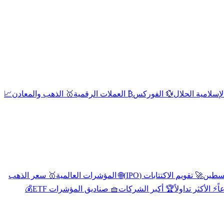
إسلامية الحلال
💱 الفوركس
₿ العملات الرقمية
🥇 الذهب والمعادن
📈
🚀 تقويم الاكتتابات (IPO)
🌐 المؤشرات العالمية
🥇 سعر الذهب
اً
⚡ الأكثر تداولاً
🏆 أكبر الشركات
🧺 صناديق المؤشرات ETF
💰