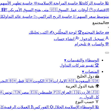
🕌 حاسبة الزكاة
🕌 حاسبة المرابحة الإسلامية
🧼 حاسبة تطهير الأسهم
الاقتصادي
🕐 أوقات عمل السوق
🇺🇸 متى يفتح السوق الأمريكي؟
🧮 
متوسط سعر السهم
💹 حاسبة الربح التراكمي
📉 حاسبة عائد التداول
كل 
🧱
المجتمع
›
🧱 حائط المجتمع
🏆 لوحة المحلّلين
✍️ اكتب تحليلك
تسجيل الدخول
إنشاء حساب
💬 واتساب
✈️ تليجرام
الوسطاء والتقييمات
▾
🏆 تقييم شركات التداول
المنصات
▾
🌅 دول الخليج
🇸🇦 السعودية
🇦🇪 الإمارات
🇰🇼 الكويت
🇶🇦 قطر
🇧🇭 البحرين
🌍 بقية الدول العربية
🇯🇴 الأردن
🇮🇶 العراق
🇵🇸 فلسطين
🇪🇬 مصر
🇹🇳 تونس
🇲🇦 
كل الدول ←
🏅 حسب النوع
🕌 الوسطاء الإسلامية الحلال
💱 الفوركس
₿ العملات الرقمية
🥇 