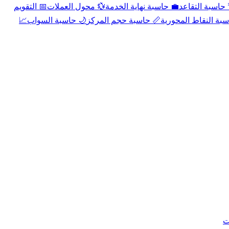
📅 التقويم
💱 محول العملات
💼 حاسبة نهاية الخدمة
🌴 حاسبة التقا
📈
🌙 حاسبة السواب
📏 حاسبة حجم المركز
📐 حاسبة النقاط الم
