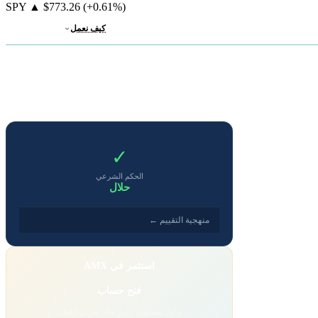
SPY
▲
$773.26
(+0.61%)
كيف نعمل
✓
الحكم الشرعي
حلال
منهجية التقييم ←
استثمر في AMX
فتح حساب
تداول بمسؤولية. رأس مالك معرّض للخطر.