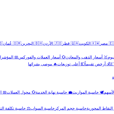
سطين
🇴🇲 عُمان
🇧🇭 البحرين
🇯🇴 الأردن
🇶🇦 قطر
🇰🇼 الكويت
🇪🇬 
 الاقتصادية
💱 أسعار العملات والفوركس
🥇 أسعار الذهب والمعادن
🥇 
🔥 موصى بشرائها
💵 أعلى توزيعات
💰 أرخص تقييماً

صادي
💱 محول العملات
💼 حاسبة نهاية الخدمة
🕊️ حاسبة المواريث
🧼 حا
اسبة تكلفة التداول
حاسبة السواب
حاسبة حجم المركز
حاسبة النقاط ال