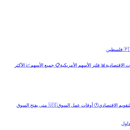
 فلسطين
 الاقتصادية
📊 فلتر الأسهم الأمريكية
📋 جميع الأسهم
📈 الأكثر
لتقويم الاقتصادي
🕐 أوقات عمل السوق
🇺🇸 متى يفتح السوق
داول