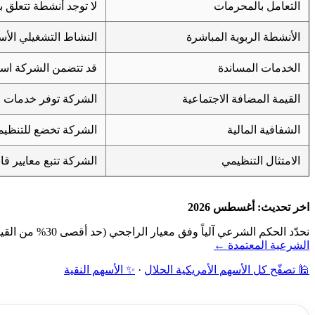
التعامل بالمحرمات
لا توجد أنشطة تتعلق ب
الأنشطة الربوية المباشرة
النشاط التشغيلي الأس
الخدمات المساندة
قد تتضمن الشركة استثم
القيمة المضافة الاجتماعية
الشركة توفر خدمات ات
الشفافية المالية
الشركة تخضع للتنظيمات
الامتثال التنظيمي
الشركة تتبع معايير ق
اخر تحديث: أغسطس 2026
نحدّد الحكم الشرعي آلياً وفق معيار الراجحي (حد أقصى 30% من القيمة السوقية): فحص نشاط الشركة أولاً، ثم نسبة الديون ونسبة الإيرادات الربوية إلى القيمة السوقية — دون مراجعة بشرية.
الشرعية المعتمدة ←
🕌 تصفّح كل الأسهم الأمريكية الحلال
·
✨ الأسهم النقية