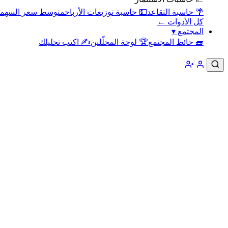
🌴 حاسبة التقاعد
💵 حاسبة توزيعات الأرباح
متوسط سعر السهم
كل الأدوات ←
المجتمع
▾
🧱 حائط المجتمع
🏆 لوحة المحلّلين
✍️ اكتب تحليلك