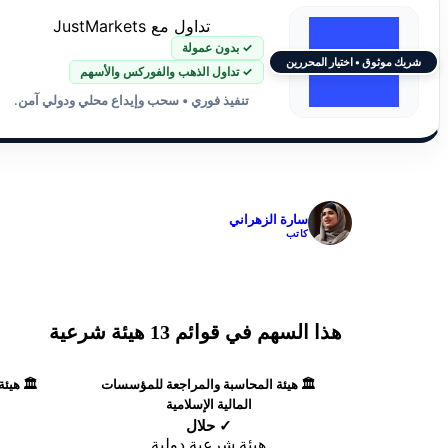
تداول مع JustMarkets
✓ بدون عمولة
شريك موثوق • اختيار المحررين
✓ تداول الذهب والفوركس والأسهم
تنفيذ فوري • سحب وإيداع محلي ودولي آمن.
✓
سارة الزهراني
كاتب
هذا السهم في قوائم 13 هيئة شرعية
🏛️ هيئة المحاسبة والمراجعة للمؤسسات
🏛️ هيئ
المالية الإسلامية
✓ حلال
هيئة شرعية دولية