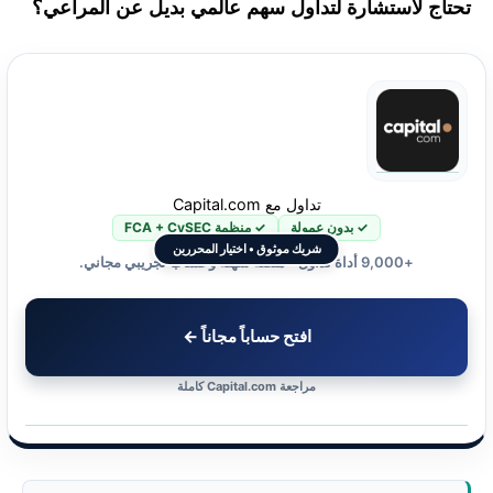
تحتاج لاستشارة لتداول سهم عالمي بديل عن المراعي؟
تداول مع Capital.com
✓ بدون عمولة
✓ منظمة FCA + CySEC
شريك موثوق • اختيار المحررين
+9,000 أداة تداول • منصة سهلة وحساب تجريبي مجاني.
افتح حساباً مجاناً ←
مراجعة Capital.com كاملة