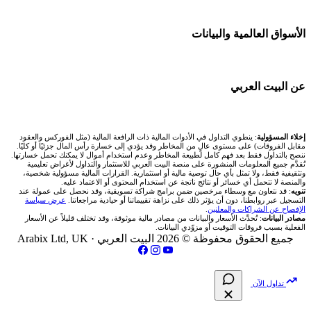
شركات تداول في البحرين
💱 محول العملات
شركة Okx
🇪🇬 البورصة المصرية
🧱 حائط المجتمع
الأسواق العالمية والبيانات
شركات تداول في عُمان
🧮 حاسبة حجم اللوت
اكس تي بي XTB
🇰🇼 بورصة الكويت
🏆 لوحة المحلّلين
شركات تداول في الأردن
📊 حاسبة قيمة النقطة
🌐 المؤشرات العالمية
عن البيت العربي
انتراكتيف بروكرز IBKR
🇶🇦 بورصة قطر
✍️ اكتب تحليلك
شركات تداول في العراق
💰 حاسبة ربح الفوركس
🥇 سعر الذهب اليوم
🇯🇴 بورصة عمّان
من نحن
إخلاء المسؤولية
: ينطوي التداول في الأدوات المالية ذات الرافعة المالية (مثل الفوركس والعقود
شركات تداول في فلسطين
📌 حاسبة النقاط المحورية
مقابل الفروقات) على مستوى عالٍ من المخاطر وقد يؤدي إلى خسارة رأس المال جزئيًا أو كليًا.
🥇 أسعار الذهب والمعادن
ننصح بالتداول فقط بعد فهم كامل لطبيعة المخاطر وعدم استخدام أموال لا يمكنك تحمل خسارتها.
🇧🇭 بورصة البحرين
تُقدَّم جميع المعلومات المنشورة على منصة البيت العربي للاستثمار والتداول لأغراض تعليمية
تواصل معنا
شركات تداول في مصر
وتثقيفية فقط، ولا تمثل بأي حال توصية مالية أو استثمارية. القرارات المالية مسؤولية شخصية،
📏 حاسبة حجم المركز
والمنصة لا تتحمل أي خسائر أو نتائج ناتجة عن استخدام المحتوى أو الاعتماد عليه.
💱 أسعار العملات والفوركس
تنويه
: قد نتعاون مع وسطاء مرخصين ضمن برامج شراكة تسويقية، وقد نحصل على عمولة عند
🇴🇲 بورصة مسقط
التسجيل عبر روابطنا، دون أن يؤثر ذلك على نزاهة تقييماتنا أو حيادية مراجعاتنا.
عرض سياسة
فريق المؤلفين
الإفصاح عن الشراكات والمعلنين
.
🔄 حاسبة تكلفة السواب
💵 سعر الريال السعودي في مصر
مصادر البيانات
: تُحدَّث الأسعار والبيانات من مصادر مالية موثوقة، وقد تختلف قليلاً عن الأسعار
🇵🇸 بورصة فلسطين
الفعلية بسبب فروقات التوقيت أو مزوّدي البيانات.
مقالات تعليمية
جميع الحقوق محفوظة © 2026 البيت العربي ·
Arabix Ltd, UK
📈 حاسبة عائد التداول
📅 المؤشرات الاقتصادية
فلتر الأسهم الشرعي
سياسة تقييم الشركات
📊 حاسبة الربح التراكمي
تداول الآن
📋 جميع الأسهم
شركات التداول النصابة