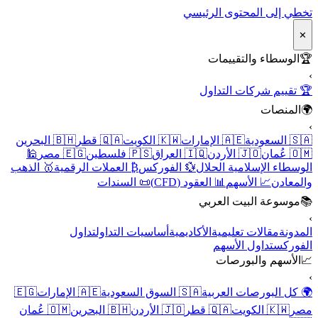
تخطي إلى المحتوى الرئيسي
✕
🏆
الوسطاء والتقييمات
›
🏆 تقييم شركات التداول
🌍
المنصات
›
🇸🇦 السعودية
🇦🇪 الإمارات
🇰🇼 الكويت
🇶🇦 قطر
🇧🇭 البحرين
🇴🇲 عُمان
🇯🇴 الأردن
🇮🇶 العراق
🇵🇸 فلسطين
🇪🇬 مصر
🕌
الوسطاء الإسلامية الحلال
💱 الفوركس
₿ العملات الرقمية
🥇 الذهب
والمعادن
📈 الأسهم
📊 العقود (CFD)
📜 السندات
📚
موسوعة البيت العربي
›
المدونة
مقالات تعليمية
الأكاديمية
أساسيات التداول
تداول
الفوركس
تداول الأسهم
📈
الأسهم والبورصات
›
🌍 كل البورصات العربية
🇸🇦 السوق السعودية
🇦🇪 الإمارات
🇪🇬
مصر
🇰🇼 الكويت
🇶🇦 قطر
🇯🇴 الأردن
🇧🇭 البحرين
🇴🇲 عُمان