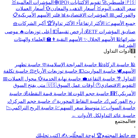
🇵🇸 فلسطين
🚀 تقويم الاكتتابات (IPO)
🌐 المؤشرات العالمية
🥇
سعر الذهب اليوم
🥇 أسعار الذهب والمعادن
💱 أسعار العملات
والفوركس
📅 المؤشرات الاقتصادية
📊 فلتر الأسهم الأمريكية
📋
جميع الأسهم
📈 الأكثر ارتفاعاً
⚡ الأكثر تداولاً
🏆 أكبر الشركات
🧺
صناديق المؤشرات ETF
💰 أرخص تقييماً
💵 أعلى توزيعات
🔥 موصى
بشرائها
🕌 الأسهم الحلال
✨ الأسهم النقية
👨‍🏫 العلماء والهيئات
الشرعية
🧮
أدوات التداول
›
🕌 حاسبة الزكاة
🕌 حاسبة المرابحة الإسلامية
🧼 حاسبة تطهير
الأسهم
🕊️ حاسبة المواريث
💵 حاسبة توزيعات الأرباح
⚖️ حاسبة تكلفة
التداول
🌴 حاسبة التقاعد
💼 حاسبة نهاية الخدمة
💱 محول العملات
📅
التقويم الاقتصادي
🕐 أوقات عمل السوق
🇺🇸 متى يفتح السوق
الأمريكي؟
🧮 حاسبة حجم اللوت
📊 حاسبة قيمة النقطة
💰 حاسبة
ربح الفوركس
📐 حاسبة النقاط المحورية
📏 حاسبة حجم المركز
🌙
حاسبة السواب
📈 متوسط سعر السهم
💹 حاسبة الربح التراكمي
📉
حاسبة عائد التداول
كل الأدوات ←
🧱
المجتمع
›
🧱 حائط المجتمع
🏆 لوحة المحلّلين
✍️ اكتب تحليلك