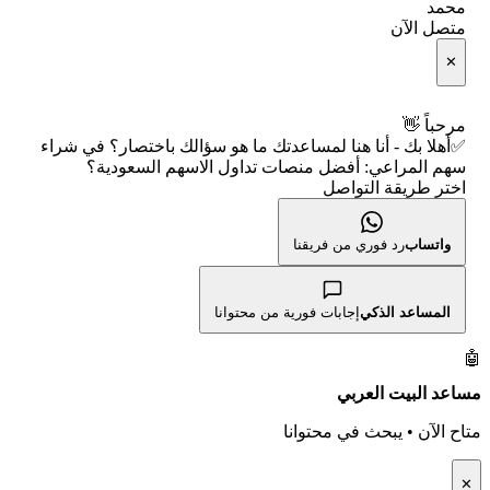
🧮 حاسبة متوسط سعر السهم
محمد
🕌 الأسهم الحلال
متصل الآن
الإبلاغ عن شركة نصابة
📅 التقويم الاقتصادي
✕
👨‍🏫 العلماء والهيئات الشرعية
شروط الاستخدام
🕐 أوقات عمل السوق
مرحباً 👋
✅أهلا بك - أنا هنا لمساعدتك ما هو سؤالك باختصار؟ في شراء
سياسة الخصوصية
🇺🇸 متى يفتح السوق الأمريكي؟
سهم المراعي: أفضل منصات تداول الاسهم السعودية؟
اختر طريقة التواصل
🛠️ كل الأدوات
واتساب
رد فوري من فريقنا
المساعد الذكي
إجابات فورية من محتوانا
🤖
مساعد البيت العربي
متاح الآن • يبحث في محتوانا
✕