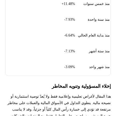
منذ خمس سنوات
11.48%+
منذ سنة واحدة
7.93%-
منذ بداية العام الحالي
6.64%-
منذ ستة أشهر
7.13%-
منذ شهر واحد
3.09%-
إخلاء المسؤولية وتنويه المخاطر
هذا المقال لأغراض تعليمية وإعلامية فقط ولا يُعدّ توصية استثمارية أو
نصيحة مالية. ينطوي التداول في الأسواق المالية والعملات على مخاطر
مرتفعة قد تؤدي إلى خسارة رأس المال كلياً أو جزئياً، وقد لا يناسب
جميع المستثمرين. احرص على التعامل فقط مع المنصات والشركات