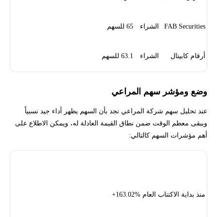
FAB Securities
الشراء
65 للسهم
أرقام كابيتال
الشراء
63.1 للسهم
وضع ومؤشر سهم المراعي
عند تحليل سهم شركة المراعي نجد بأن السهم يظهر أداء جيد نسبياً
ويبقى معظم الوقت ضمن نطاق القيمة العادلة له، ويمكن الاطلاع على
أهم مؤشرات السهم كالتالي:
أداء السعر
النسبة
منذ بداية الاكتتاب العام
163.02%+