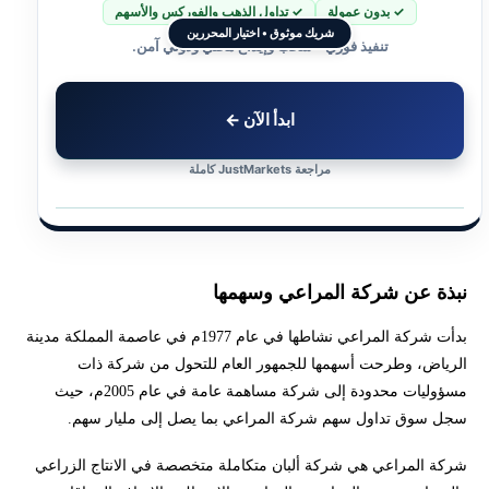
✓ بدون عمولة
✓ تداول الذهب والفوركس والأسهم
شريك موثوق • اختيار المحررين
تنفيذ فوري • سحب وإيداع محلي ودولي آمن.
ابدأ الآن ←
مراجعة JustMarkets كاملة
نبذة عن شركة المراعي وسهمها
بدأت شركة المراعي نشاطها في عام 1977م في عاصمة المملكة مدينة
الرياض، وطرحت أسهمها للجمهور العام للتحول من شركة ذات
مسؤوليات محدودة إلى شركة مساهمة عامة في عام 2005م، حيث
سجل سوق تداول سهم شركة المراعي بما يصل إلى مليار سهم.
شركة المراعي هي شركة ألبان متكاملة متخصصة في الانتاج الزراعي