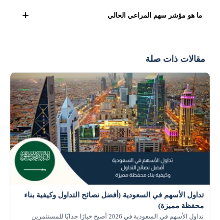
حوالي 0.73 ريال سعودي.
التحليل الفني لسهم المراعي يشير بشكل متردد إلى البيع بشكل
ما هو مؤشر سهم المراعي الحالي
ملحوظ، بينما تشير التحليلات الأساسية إلى بقاء السهم ضمن
نطاق سعره العادل بشكل ملحوظ
المؤشر الحالي لسهم المراعي صاعد بنسبة 1.52%، ويتوقع
العديد من المحللين استمرار المؤشر في الصعود لفترة قبل أن
مقالات ذات صلة
يتغير اتجاه السعر من جديد.
سهم المراعي يعتبر من الأسهم القيادية الكبيرة في
مؤشر تاسي
السعودي
، وهو من المؤشر الاقتصادية المعترف بها، والتي ترسم
بوضوح كافة ملامح الاقتصاد السعودي، حيث تعتبر المراعي من
الشركات العابرة للقارات، التي تمتلك استثمارات بالمليارات في
كافة أنحاء العالم.
تداول الأسهم في السعودية (أفضل نصائح التداول وكيفية بناء
محفظة مميزة)
تداول الأسهم في السعودية في 2026 أصبح خيارًا جذابًا للمستثمرين