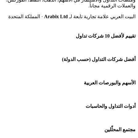
والعملات الرقمية مجاناً.
البيت العربي علامة تجارية تابعة لـ
Arabix Ltd
· المملكة المتحدة
تقييم لأفضل 10 شركات تداول
شركة Capital.com
أفضل شركات التداول (حسب الدولة)
افاتريد AvaTrade
شركات تداول في السعودية
الأسهم والبورصات العربية
اكسنس Exness
شركات تداول في الإمارات
منصة بينانس
🌍 كل البورصات العربية
أدوات التداول والحاسبات
شركات تداول في الكويت
Bybit باي بت
🇸🇦 السوق السعودية
شركات تداول في قطر
🕌 حاسبة الزكاة
مجتمع المحلّلين
شركة Xm
🇦🇪 أسواق الإمارات