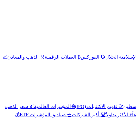
إسلامية الحلال
💱 الفوركس
₿ العملات الرقمية
🥇 الذهب والمعادن
📈
🚀 تقويم الاكتتابات (IPO)
🌐 المؤشرات العالمية
🥇 سعر الذهب
اً
⚡ الأكثر تداولاً
🏆 أكبر الشركات
🧺 صناديق المؤشرات ETF
💰