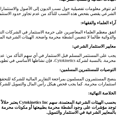
لم تتوفر معلومات تفصيلية حول نسب الديون إلى الأصول والاستثمارات 
الشرعي يقضي بفحص هذه النسب للتأكد من عدم تجاوز حدود الاستثمار 
آراء العلماء والفقهاء:
اتفق معظم العلماء المعاصرين على حرمة الاستثمار في الشركات التي
والدوائية طالما لا تتضمن أنشطة محرمة واضحة. الهيئات الشرعية الم
معايير الاستثمار الشرعي:
يجب على المستثمر المسلم قبل الاستثمار في أي سهم التأكد من: عدم
محرمة. بالنسبة لشركة Cytokinetics، فإن نشاطها الأساسي في تطوير الأدوية العلاجية لا يتعارض مع هذه المعايير.
التوصيات للمستثمرين المسلمين:
ينصح المستثمرون المسلمون بمراجعة التقارير المالية للشركة للتحقق 
استثمارات محرمة. كما يجب فحص هيكل رأس المال والتمويل للشركة.
الخلاصة النهائية:
بحسب الهيئات ال
توجد مؤشرات على وجود أنشطة محرمة بطبيعتها أو مكونات محرمة في ال
بالمعايير الشرعية في الاستثمار والتمويل.