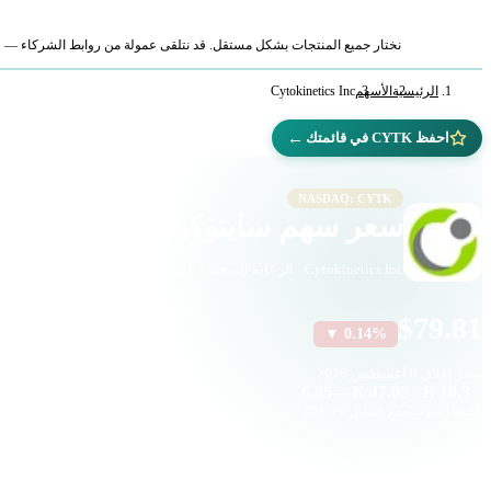
نختار جميع المنتجات بشكل مستقل. قد نتلقى عمولة من روابط الشركاء — لا ي
الرئيسية
الأسهم
Cytokinetics Inc
←
احفظ CYTK في قائمتك
NASDAQ: CYTK
سعر سهم سايتوكينيتيكس (CYTK)
Cytokinetics Inc · الرعاية الصحية · ناسداك
$79.81
▼ 0.14%
سعر إغلاق
6 أغسطس 2026
-6.85
—
47.02 K
10.3 B
القيمة السوقية
حجم التداول
P/E
EPS