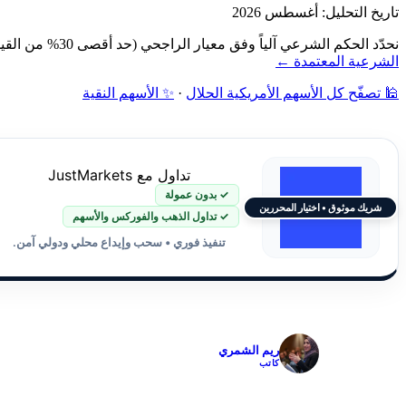
تاريخ التحليل: أغسطس 2026
نحدّد الحكم الشرعي آلياً وفق معيار الراجحي (حد أقصى 30% من القيمة السوقية): فحص نشاط الشركة أولاً، ثم نسبة الديون ونسبة الإيرادات الربوية إلى القيمة السوقية — دون مراجعة بشرية.
الشرعية المعتمدة ←
🕌 تصفّح كل الأسهم الأمريكية الحلال
·
✨ الأسهم النقية
تداول مع JustMarkets
✓ بدون عمولة
شريك موثوق • اختيار المحررين
✓ تداول الذهب والفوركس والأسهم
تنفيذ فوري • سحب وإيداع محلي ودولي آمن.
✓
ريم الشمري
كاتب