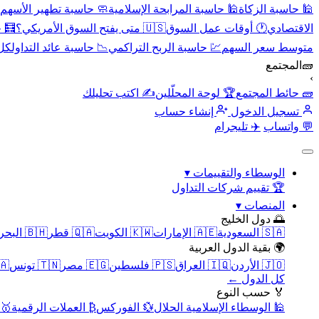
🕌 حاسبة الزكاة
🕌 حاسبة المرابحة الإسلامية
🧼 حاسبة تطهير الأسهم
الاقتصادي
🕐 أوقات عمل السوق
🇺🇸 متى يفتح السوق الأمريكي؟
🧮 
متوسط سعر السهم
💹 حاسبة الربح التراكمي
📉 حاسبة عائد التداول
كل 
🧱
المجتمع
›
🧱 حائط المجتمع
🏆 لوحة المحلّلين
✍️ اكتب تحليلك
تسجيل الدخول
إنشاء حساب
💬 واتساب
✈️ تليجرام
الوسطاء والتقييمات
▾
🏆 تقييم شركات التداول
المنصات
▾
🌅 دول الخليج
🇸🇦 السعودية
🇦🇪 الإمارات
🇰🇼 الكويت
🇶🇦 قطر
🇧🇭 البحرين
🌍 بقية الدول العربية
🇯🇴 الأردن
🇮🇶 العراق
🇵🇸 فلسطين
🇪🇬 مصر
🇹🇳 تونس
🇲🇦 
كل الدول ←
🏅 حسب النوع
🕌 الوسطاء الإسلامية الحلال
💱 الفوركس
₿ العملات الرقمية
🥇 