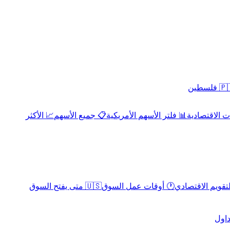
 فلسطين
 الاقتصادية
📊 فلتر الأسهم الأمريكية
📋 جميع الأسهم
📈 الأكثر
لتقويم الاقتصادي
🕐 أوقات عمل السوق
🇺🇸 متى يفتح السوق
داول