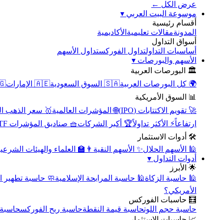
عرض الكل ←
▾
موسوعة البيت العربي
أقسام رئيسية
الأكاديمية
مقالات تعليمية
المدونة
أسواق التداول
تداول الأسهم
تداول الفوركس
أساسيات التداول
▾
الأسهم والبورصات
🏛️ البورصات العربية
مصر
🇦🇪 الإمارات
🇸🇦 السوق السعودية
🌍 كل البورصات العربية
📊 السوق الأمريكية
سعر الذهب اليوم
🌐 المؤشرات العالمية
🚀 تقويم الاكتتابات (IPO)
🧺 صناديق المؤشرات ETF
🏆 أكبر الشركات
⚡ الأكثر تداولاً
ارتفاعاً
🛠️ أدوات الاستثمار
‍🏫 العلماء والهيئات الشرعية
✨ الأسهم النقية
🕌 الأسهم الحلال
▾
أدوات التداول
🌟 الأبرز
سبة تطهير الأسهم
🕌 حاسبة المرابحة الإسلامية
🕌 حاسبة الزكاة
الأمريكي؟
🧮 حاسبات الفوركس
محورية
حاسبة ربح الفوركس
حاسبة قيمة النقطة
حاسبة حجم اللوت
📈 حاسبات الاستثمار