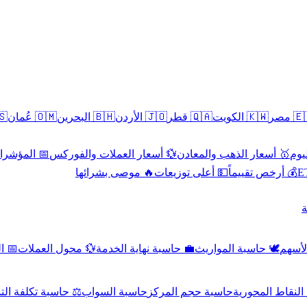
سطين
🇴🇲 عُمان
🇧🇭 البحرين
🇯🇴 الأردن
🇶🇦 قطر
🇰🇼 الكويت
🇪🇬 
 الاقتصادية
💱 أسعار العملات والفوركس
🥇 أسعار الذهب والمعادن
🥇 
🔥 موصى بشرائها
💵 أعلى توزيعات
💰 أرخص تقييماً

صادي
💱 محول العملات
💼 حاسبة نهاية الخدمة
🕊️ حاسبة المواريث
🧼 حا
اسبة تكلفة التداول
حاسبة السواب
حاسبة حجم المركز
حاسبة النقاط ال