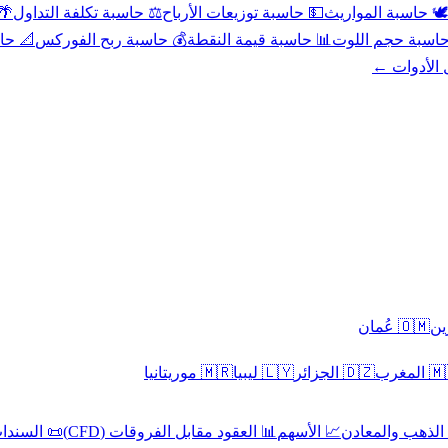
عد
⚖️ حاسبة تكلفة التداول
💵 حاسبة توزيعات الأرباح
🕊️ حاسبة المواريث
حورية
💰 حاسبة ربح الفوركس
📊 حاسبة قيمة النقطة
🧮 حاسبة حجم ال
كل الأدوا
🇴🇲 عُمان
🇲🇷 موريتانيا
🇱🇾 ليبيا
🇩🇿 الجزائر
🇲🇦 ا
 السندات
📊 العقود مقابل الفروقات (CFD)
📈 الأسهم
🥇 الذهب والمع