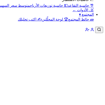
🌴 حاسبة التقاعد
💵 حاسبة توزيعات الأرباح
متوسط سعر السهم
كل الأدوات ←
المجتمع
▾
🧱 حائط المجتمع
🏆 لوحة المحلّلين
✍️ اكتب تحليلك