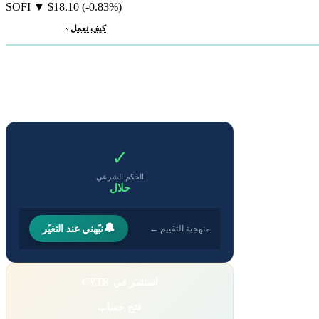
SOFI
▼
$18.10
(-0.83%)
كيف نعمل
✓
الحكم الشرعي
حلال
🔔
نبّهني عند التغيّر
منهجية التقييم ←
استثمر في CYTK
فتح حساب