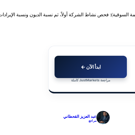
ابدأ الآن ←
مراجعة JustMarkets كاملة
✓
عبد العزيز القحطاني
مراجع