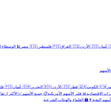
سلامية الحلال
🇪🇬 مصر
🇵🇸 فلسطين
🇮🇶 العراق
🇯🇴 الأردن
🇴
تداول 
🇵🇸 فلسطين
🇴🇲 عُمان
🇧🇭 البحرين
🇯🇴 الأردن
🇶🇦 قطر
🇰🇼 الكويت
 الأكثر ارتفاعاً
📋 جميع الأسهم
📊 فلتر الأسهم الأمريكية
📅 المؤشرات ا
👨‍🏫 العلماء والهيئات الشرعية
✨ الأسهم ال