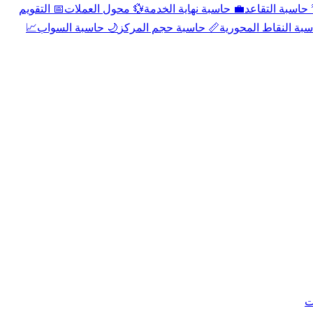
📅 التقويم
💱 محول العملات
💼 حاسبة نهاية الخدمة
🌴 حاسبة التقا
📈
🌙 حاسبة السواب
📏 حاسبة حجم المركز
📐 حاسبة النقاط الم
