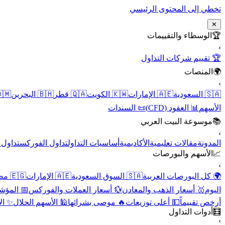
تخطي إلى المحتوى الرئيسي
✕
الوسطاء والتقييمات
🏆
›
🏆 تقييم شركات التداول
المنصات
🌍
›
 عُمان
🇧🇭 البحرين
🇶🇦 قطر
🇰🇼 الكويت
🇦🇪 الإمارات
🇸🇦 السعودية
📜 السندات
📊 العقود (CFD)
الأسهم
موسوعة البيت العربي
📚
›
الأسهم
تداول الفوركس
أساسيات التداول
الأكاديمية
مقالات تعليمية
المدونة
الأسهم والبورصات
📈
›
🇪🇬 مصر
🇦🇪 الإمارات
🇸🇦 السوق السعودية
🌍 كل البورصات العربية
لاقتصادية
💱 أسعار العملات والفوركس
🥇 أسعار الذهب والمعادن
اليوم
نقية
🕌 الأسهم الحلال
🔥 موصى بشرائها
💵 أعلى توزيعات
أرخص تقييماً
أدوات التداول
🧮
›