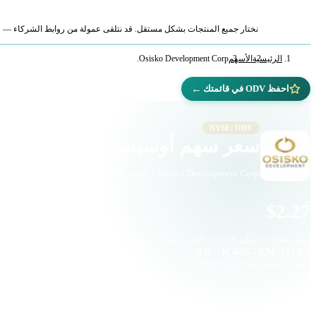
نختار جميع المنتجات بشكل مستقل. قد نتلقى عمولة من روابط الشركاء — لا ي
الرئيسية
الأسهم
Osisko Development Corp.
←
احفظ ODV في قائمتك
NYSE: ODV
سعر سهم أوسيسكو ديفيلوبمنت (ODV)
Osisko Development Corp. · المواد الأساسية · بورصة نيويورك
$2.27
سعر إغلاق
17 يوليو 2026
— أحدث بيانات متاحة لدينا
-0.8
—
449.78 K
333.65 M
القيمة السوقية
حجم التداول
P/E
EPS