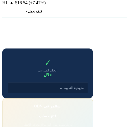
HL
▲
$16.54
(+7.47%)
كيف نعمل
✓
الحكم الشرعي
حلال
منهجية التقييم ←
استثمر في ODV
فتح حساب
تداول بمسؤولية. رأس مالك معرّض للخطر.