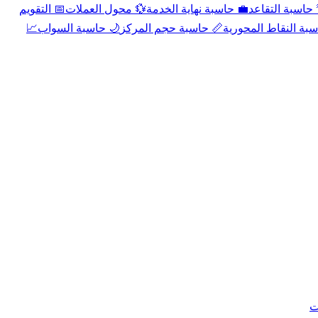
📅 التقويم
💱 محول العملات
💼 حاسبة نهاية الخدمة
🌴 حاسبة التقا
📈
🌙 حاسبة السواب
📏 حاسبة حجم المركز
📐 حاسبة النقاط الم
