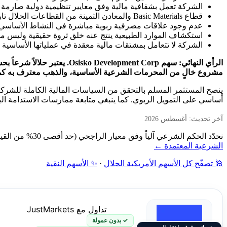
الشركة تعمل بشفافية مالية وفق معايير تنظيمية دولية صارمة
قطاع Basic Materials والمعادن الثمينة من القطاعات الحلال تاريخياً
عدم وجود علاقات مصرفية ربوية مباشرة في النشاط الأساسي
استكشاف الموارد الطبيعية ينتج عنه خلق ثروة حقيقية وليس م
الشركة لا تتعامل بمشتقات مالية معقدة في عملياتها الأساسية
الرأي النهائي: سهم t Corp
مشروع خالٍ من المحرمات الشرعية الأساسية، والذهب معترف به كما
ينصح المستثمر المسلم بالتحقق من السياسات المالية الكاملة للشركة 
أساسي على التمويل الربوي. كما ينبغي متابعة ممارسات الاستدامة الب
آخر تحديث: أغسطس 2026
نحدّد الحكم الشرعي آلياً وفق معيار الراجحي (حد أقصى 30% من القيمة السوقية): فحص نشاط الشركة أولاً، ثم نسبة الديون ونسبة الإيرادات الربوية إلى القيمة السوقية — دون مراجعة بشرية.
الشرعية المعتمدة ←
🕌 تصفّح كل الأسهم الأمريكية الحلال
·
✨ الأسهم النقية
تداول مع JustMarkets
✓ بدون عمولة