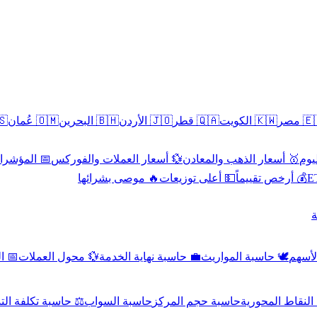
سطين
🇴🇲 عُمان
🇧🇭 البحرين
🇯🇴 الأردن
🇶🇦 قطر
🇰🇼 الكويت
🇪🇬 
 الاقتصادية
💱 أسعار العملات والفوركس
🥇 أسعار الذهب والمعادن
🥇 
🔥 موصى بشرائها
💵 أعلى توزيعات
💰 أرخص تقييماً

صادي
💱 محول العملات
💼 حاسبة نهاية الخدمة
🕊️ حاسبة المواريث
🧼 حا
اسبة تكلفة التداول
حاسبة السواب
حاسبة حجم المركز
حاسبة النقاط ال