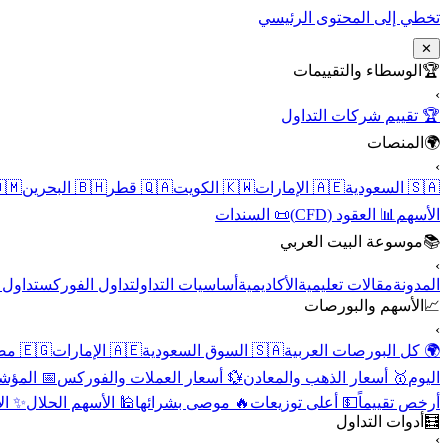
تخطي إلى المحتوى الرئيسي
✕
الوسطاء والتقييمات
🏆
›
🏆 تقييم شركات التداول
المنصات
🌍
›
 عُمان
🇧🇭 البحرين
🇶🇦 قطر
🇰🇼 الكويت
🇦🇪 الإمارات
🇸🇦 السعودية
📜 السندات
📊 العقود (CFD)
الأسهم
موسوعة البيت العربي
📚
›
الأسهم
تداول الفوركس
أساسيات التداول
الأكاديمية
مقالات تعليمية
المدونة
الأسهم والبورصات
📈
›
🇪🇬 مصر
🇦🇪 الإمارات
🇸🇦 السوق السعودية
🌍 كل البورصات العربية
لاقتصادية
💱 أسعار العملات والفوركس
🥇 أسعار الذهب والمعادن
اليوم
نقية
🕌 الأسهم الحلال
🔥 موصى بشرائها
💵 أعلى توزيعات
أرخص تقييماً
أدوات التداول
🧮
›