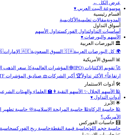
عرض الكل ←
▾
موسوعة البيت العربي
أقسام رئيسية
الأكاديمية
مقالات تعليمية
المدونة
أسواق التداول
تداول الأسهم
تداول الفوركس
أساسيات التداول
▾
الأسهم والبورصات
🏛️ البورصات العربية
مصر
🇦🇪 الإمارات
🇸🇦 السوق السعودية
🌍 كل البورصات العربية
📊 السوق الأمريكية
سعر الذهب اليوم
🌐 المؤشرات العالمية
🚀 تقويم الاكتتابات (IPO)
🧺 صناديق المؤشرات ETF
🏆 أكبر الشركات
⚡ الأكثر تداولاً
ارتفاعاً
🛠️ أدوات الاستثمار
‍🏫 العلماء والهيئات الشرعية
✨ الأسهم النقية
🕌 الأسهم الحلال
▾
أدوات التداول
🌟 الأبرز
سبة تطهير الأسهم
🕌 حاسبة المرابحة الإسلامية
🕌 حاسبة الزكاة
الأمريكي؟
🧮 حاسبات الفوركس
محورية
حاسبة ربح الفوركس
حاسبة قيمة النقطة
حاسبة حجم اللوت
📈 حاسبات الاستثمار