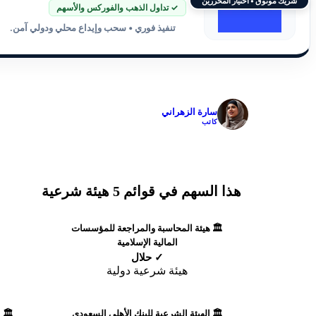
شريك موثوق • اختيار المحررين
✓ تداول الذهب والفوركس والأسهم
تنفيذ فوري • سحب وإيداع محلي ودولي آمن.
✓
سارة الزهراني
كاتب
هذا السهم في قوائم 5 هيئة شرعية
🏛️ هيئة المحاسبة والمراجعة للمؤسسات
المالية الإسلامية
✓ حلال
هيئة شرعية دولية
🏛️ الهيئة الشرعية للبنك الأهلي السعودي
🏛️ 