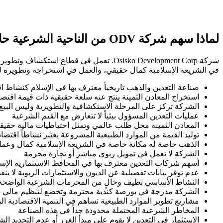
لماذا سهم شركة ODV من الناحية الشرعية حلال؟
شركة Osisko Development Corp. تعمل في
في الشريعة الإسلامية كمال حقيقي، والعمل في استخراجه وتطويره ليس 
صناعة التعدين والذهب تاريخياً معترف بها في الإسلام كنشاط
استخراج المعادن الثمينة ينتج عنه سلعة حقيقية ذات قيمة اقتص
الشركة تركز على المرحلة الاستكشافية والتطويرية وليس البيع
عمليات التعدين المسؤول بيئياً لا تتعارض مع القيم الشرعية
المعادن الثمينة محل طلب عالمي وتمثل احتياطيات مالية حقيقي
توليد القيمة من الموارد الطبيعية المشروعة يعتبر نشاطاً اقتصاديا
الذهب خاصة له مكانة خاصة في الشريعة الإسلامية كمال وعمل
الشركة لا تعمل في تمويل ربوي مباشر أو تجارة محرمة
أسهم شركات التعدين معترف بها في المحافظ الاستثمارية الإسل
عدم توفر بيانات تفصيلية عن الديون والاستثمارات الربوية لا ين
النشاط الأساسي نظيف وخالٍ من المحرمات الشرعية الواضحة
الشركة مدرجة في بورصة كندية محترمة وتخضع لتنظيم مالي 
مشاريع تطوير الموارد الطبيعية تساهم في التنمية الاقتصادية 
المخاطر الشرعية المحتملة محدودة جداً في هذه الصناعة
الاستثمار في التعدين لا يقوم على مبدأ الغرر أو عدم التحديد ا