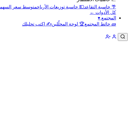
🌴 حاسبة التقاعد
💵 حاسبة توزيعات الأرباح
متوسط سعر السهم
كل الأدوات ←
المجتمع
▾
🧱 حائط المجتمع
🏆 لوحة المحلّلين
✍️ اكتب تحليلك