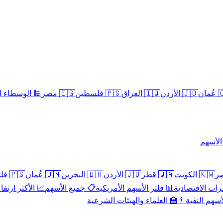
سلامية الحلال
🇪🇬 مصر
🇵🇸 فلسطين
🇮🇶 العراق
🇯🇴 الأردن
🇴
تداول 
🇵🇸 فلسطين
🇴🇲 عُمان
🇧🇭 البحرين
🇯🇴 الأردن
🇶🇦 قطر
🇰🇼 الكويت
 الأكثر ارتفاعاً
📋 جميع الأسهم
📊 فلتر الأسهم الأمريكية
📅 المؤشرات ا
👨‍🏫 العلماء والهيئات الشرعية
✨ الأسهم ال