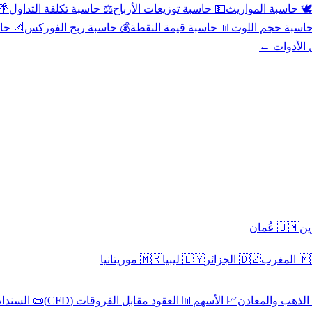
عد
⚖️ حاسبة تكلفة التداول
💵 حاسبة توزيعات الأرباح
🕊️ حاسبة المواريث
حورية
💰 حاسبة ربح الفوركس
📊 حاسبة قيمة النقطة
🧮 حاسبة حجم ال
كل الأدوا
🇴🇲 عُمان
🇲🇷 موريتانيا
🇱🇾 ليبيا
🇩🇿 الجزائر
🇲🇦 ا
 السندات
📊 العقود مقابل الفروقات (CFD)
📈 الأسهم
🥇 الذهب والمع