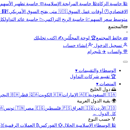
🕌 حاسبة الزكاة
🕌 حاسبة المرابحة الإسلامية
🧼 حاسبة تطهير الأسهم
الاقتصادي
🕐 أوقات عمل السوق
🇺🇸 متى يفتح السوق الأمريكي؟
🧮 
متوسط سعر السهم
💹 حاسبة الربح التراكمي
📉 حاسبة عائد التداول
كل 
🧱
المجتمع
›
🧱 حائط المجتمع
🏆 لوحة المحلّلين
✍️ اكتب تحليلك
تسجيل الدخول
إنشاء حساب
💬 واتساب
✈️ تليجرام
الوسطاء والتقييمات
▾
🏆 تقييم شركات التداول
المنصات
▾
🌅 دول الخليج
🇸🇦 السعودية
🇦🇪 الإمارات
🇰🇼 الكويت
🇶🇦 قطر
🇧🇭 البحرين
🌍 بقية الدول العربية
🇯🇴 الأردن
🇮🇶 العراق
🇵🇸 فلسطين
🇪🇬 مصر
🇹🇳 تونس
🇲🇦 
كل الدول ←
🏅 حسب النوع
🕌 الوسطاء الإسلامية الحلال
💱 الفوركس
₿ العملات الرقمية
🥇 