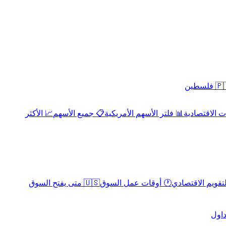
 فلسطين
 الاقتصادية
📊 فلتر الأسهم الأمريكية
📋 جميع الأسهم
📈 الأكثر
لتقويم الاقتصادي
🕐 أوقات عمل السوق
🇺🇸 متى يفتح السوق
داول