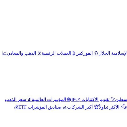
إسلامية الحلال
💱 الفوركس
₿ العملات الرقمية
🥇 الذهب والمعادن
📈
🚀 تقويم الاكتتابات (IPO)
🌐 المؤشرات العالمية
🥇 سعر الذهب
اً
⚡ الأكثر تداولاً
🏆 أكبر الشركات
🧺 صناديق المؤشرات ETF
💰