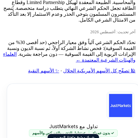
والمحاسبية. الطبيعة المعقدة لهيكل Limited Partnership وقطاع
الطاقة تجعل الحكم الشرعي النهائي يتطلب دراسة متخصصة. يُنصح
المستثمرون المسلمون بتوخي الحذر وعدم الاستثمار إلا بعد التأكد
من الامتثال الشرعي الكامل.
آخر تحديث: أغسطس 2026
نحدّد الحكم الشرعي آلياً وفق معيار الراجحي (حد أقصى 30% من
القيمة السوقية): فحص نشاط الشركة أولاً، ثم نسبة الديون ونسبة
الإيرادات الربوية إلى القيمة السوقية — دون مراجعة بشرية.
العلماء
والهيئات الشرعية المعتمدة ←
🕌 تصفّح كل الأسهم الأمريكية الحلال
·
✨ الأسهم النقية
تداول مع JustMarkets
✓ بدون عمولة
✓ تداول الذهب والفوركس والأسهم
شريك موثوق • اختيار المحررين