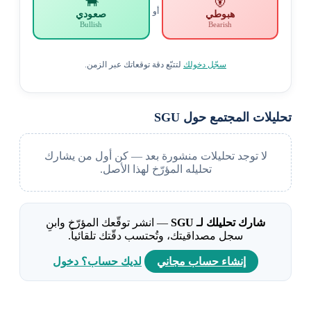
🐂
🐻
أو
هبوطي
صعودي
Bullish
Bearish
سجّل دخولك
لتتبّع دقة توقعاتك عبر الزمن.
تحليلات المجتمع حول SGU
لا توجد تحليلات منشورة بعد — كن أول من يشارك
تحليله المؤرّخ لهذا الأصل.
شارك تحليلك لـ SGU
— انشر توقّعك المؤرّخ وابنِ
سجل مصداقيتك، وتُحتسب دقّتك تلقائياً.
إنشاء حساب مجاني
لديك حساب؟ دخول