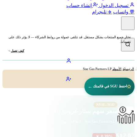
تسجيل الدخول
إنشاء حساب
💬 واتساب
✈️ تليجرام
نختار جميع المنتجات بشكل مستقل. قد نتلقى عمولة من روابط الشركاء — لا يؤثر ذلك على
تقييماتنا.
كيف نعمل
الرئيسية
الأسهم
Star Gas Partners LP
←
احفظ SGU في قائمتك
NYSE: SGU
سعر سهم ستار غروب (SGU)
Star Gas Partners LP · الطاقة · بورصة نيويورك
$12.82
▼ 0.39%