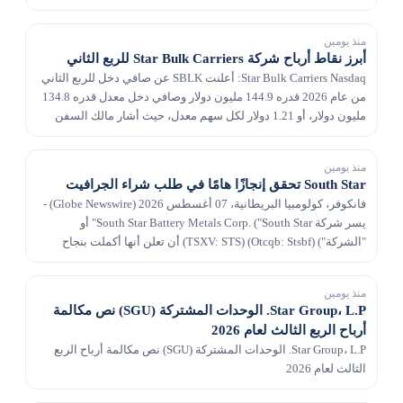
ستصدر نتائجها المالية للربع الثاني...
منذ يومين
أبرز نقاط أرباح شركة Star Bulk Carriers للربع الثاني
Star Bulk Carriers Nasdaq: أعلنت SBLK عن صافي دخل للربع الثاني
من عام 2026 قدره 144.9 مليون دولار وصافي دخل معدل قدره 134.8
مليون دولار، أو 1.21 دولار لكل سهم معدل، حيث أشار مالك السفن
السائبة الجافة إلى الربحية القوية و...
منذ يومين
South Star تحقق إنجازًا هامًا في طلب شراء الجرافيت
فانكوفر، كولومبيا البريطانية، 07 أغسطس 2026 (Globe Newswire) -
يسر شركة South Star Battery Metals Corp. ("South Star" أو
"الشركة") (TSXV: STS) (Otcqb: Stsbf) أن تعلن أنها أكملت بنجاح
عملية التأهيل لتركيز الجرافيت المنتج...
منذ يومين
Star Group، L.P. الوحدات المشتركة (SGU) نص مكالمة
أرباح الربع الثالث لعام 2026
Star Group، L.P. الوحدات المشتركة (SGU) نص مكالمة أرباح الربع
الثالث لعام 2026