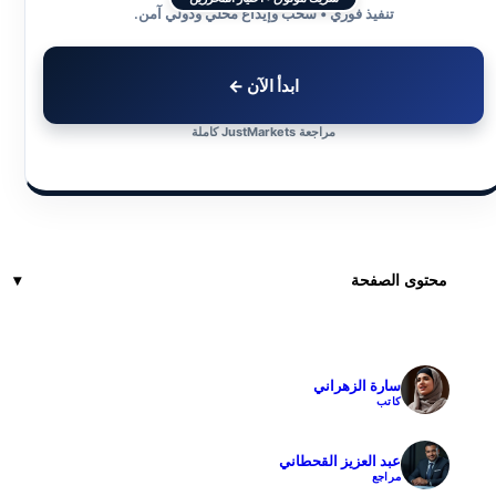
تنفيذ فوري • سحب وإيداع محلي ودولي آمن.
ابدأ الآن ←
مراجعة JustMarkets كاملة
محتوى الصفحة
سارة الزهراني
✓
كاتب
عبد العزيز القحطاني
✓
مراجع