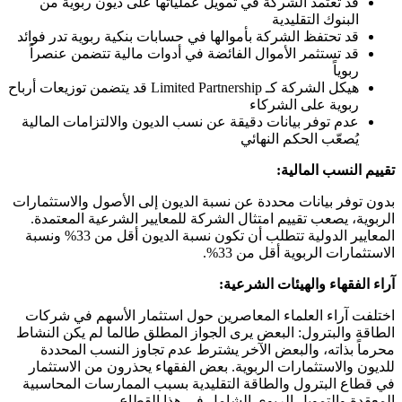
قد تعتمد الشركة في تمويل عملياتها على ديون ربوية من
البنوك التقليدية
قد تحتفظ الشركة بأموالها في حسابات بنكية ربوية تدر فوائد
قد تستثمر الأموال الفائضة في أدوات مالية تتضمن عنصراً
ربوياً
هيكل الشركة كـ Limited Partnership قد يتضمن توزيعات أرباح
ربوية على الشركاء
عدم توفر بيانات دقيقة عن نسب الديون والالتزامات المالية
يُصعّب الحكم النهائي
تقييم النسب المالية:
بدون توفر بيانات محددة عن نسبة الديون إلى الأصول والاستثمارات
الربوية، يصعب تقييم امتثال الشركة للمعايير الشرعية المعتمدة.
المعايير الدولية تتطلب أن تكون نسبة الديون أقل من 33% ونسبة
الاستثمارات الربوية أقل من 33%.
آراء الفقهاء والهيئات الشرعية:
اختلفت آراء العلماء المعاصرين حول استثمار الأسهم في شركات
الطاقة والبترول: البعض يرى الجواز المطلق طالما لم يكن النشاط
محرماً بذاته، والبعض الآخر يشترط عدم تجاوز النسب المحددة
للديون والاستثمارات الربوية. بعض الفقهاء يحذرون من الاستثمار
في قطاع البترول والطاقة التقليدية بسبب الممارسات المحاسبية
المعقدة والتمويل الربوي الشامل في هذا القطاع.