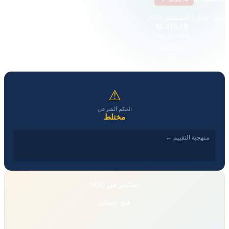
سعر إغلاق
7 أغسطس 2026
—
415.19 M
القيمة السوقية
حجم التداول
1.69
5.2252
EPS
P/E
⚠
الحكم الشرعي
مختلط
منهجية التقييم ←
استثمر في SGU
فتح حساب