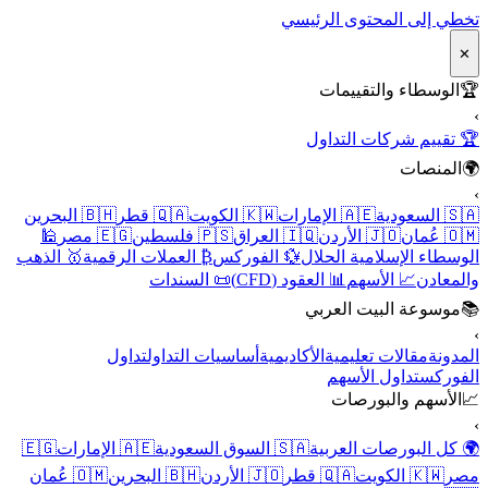
تخطي إلى المحتوى الرئيسي
✕
🏆
الوسطاء والتقييمات
›
🏆 تقييم شركات التداول
🌍
المنصات
›
🇸🇦 السعودية
🇦🇪 الإمارات
🇰🇼 الكويت
🇶🇦 قطر
🇧🇭 البحرين
🇴🇲 عُمان
🇯🇴 الأردن
🇮🇶 العراق
🇵🇸 فلسطين
🇪🇬 مصر
🕌
الوسطاء الإسلامية الحلال
💱 الفوركس
₿ العملات الرقمية
🥇 الذهب
والمعادن
📈 الأسهم
📊 العقود (CFD)
📜 السندات
📚
موسوعة البيت العربي
›
المدونة
مقالات تعليمية
الأكاديمية
أساسيات التداول
تداول
الفوركس
تداول الأسهم
📈
الأسهم والبورصات
›
🌍 كل البورصات العربية
🇸🇦 السوق السعودية
🇦🇪 الإمارات
🇪🇬
مصر
🇰🇼 الكويت
🇶🇦 قطر
🇯🇴 الأردن
🇧🇭 البحرين
🇴🇲 عُمان