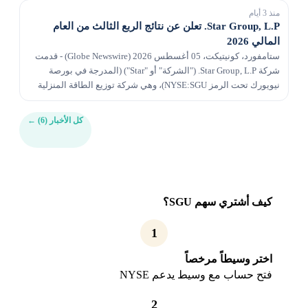
منذ 3 أيام
Star Group, L.P. تعلن عن نتائج الربع الثالث من العام
المالي 2026
ستامفورد، كونيتيكت، 05 أغسطس 2026 (Globe Newswire) - قدمت
شركة Star Group, L.P. ("الشركة" أو "Star") (المدرجة في بورصة
نيويورك تحت الرمز NYSE:SGU)، وهي شركة توزيع الطاقة المنزلية
ومزود الخدمات، اليوم تقريرها ربع السنوي ع...
كل الأخبار (6)
←
كيف أشتري سهم SGU؟
1
اختر وسيطاً مرخصاً
فتح حساب مع وسيط يدعم NYSE
2