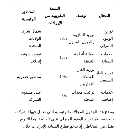
النسبة
المناطق
المجال
الوصف
التقريبية من
الرئيسية
الإيرادات
توزيع
شمال شرق
توريد المازوت
الوقود
70%
الولايات
والديزل للمنازل
المنزلي
المتحدة
خدمات
صيانة أنظمة
نيويورك ونيو
15%
الصيانة
التدفئة
إنجلاند
توريد الغاز
توزيع الغاز
للعملاء
10%
مناطق حضرية
الطبيعي
التجاريين
خدمات
تركيب معدات
على مستوى
5%
إضافية
التدفئة
الشركة
يوضح هذا الجدول المجالات الرئيسية التي تعمل فيها الشركة،
حيث يسيطر توزيع الوقود المنزلي على الغالبية. هذا التنويع
يقلل من المخاطر، إذ يدعم قطاع الصيانة الإيرادات خلال