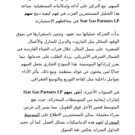
السهم، مع التركيز على أدائه وإمكانياته المستقبلية. يساعد
هذا التحليل المستثمرين العرب في فهم كيفية دمج
سهم
Star Gas Partners LP
في محافظهم الاستثمارية.
بدأت الشركة عملياتها منذ عقود، وتتميز باستقرارها في سوق
الوقود السائل مثل المازوت والديزل للمنازل والأعمال
الصغيرة. على سبيل المثال، خلال فترات الشتاء القارسة في
الشمال الشرقي الأمريكي، يزداد الطلب على خدماتها، مما
يعزز إيراداتها الموسمية. هذا النموذج التجاري يجعل السهم
جذابًا لمن يبحثون عن عوائد منتظمة. ومع ذلك، يتأثر الأداء
بعوامل داخلية مثل كفاءة التوزيع والتوسع الجغرافي.
في السنوات الأخيرة، أظهر
سهم Star Gas Partners LP
إشارات إيجابية من المتوسطات المتحركة، حيث يقع
المتوسط قصير الأجل فوق الطويل، مما يشير إلى فرص
شراء محتملة. يمكن للمستثمرين الاطلاع على
المتوسط
المتحرك
لفهم هذه الديناميكيات بشكل أفضل. كما أن حجم
التداول المتزايد يعكس ثقة السوق.