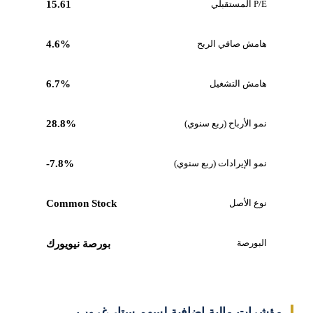
P/E المستقبلي
15.61
هامش صافي الربح
4.6%
هامش التشغيل
6.7%
نمو الأرباح (ربع سنوي)
28.8%
نمو الإيرادات (ربع سنوي)
-7.8%
نوع الأصل
Common Stock
البورصة
بورصة نيويورك
مؤشرات مالية إضافية لسهم ستار غروب