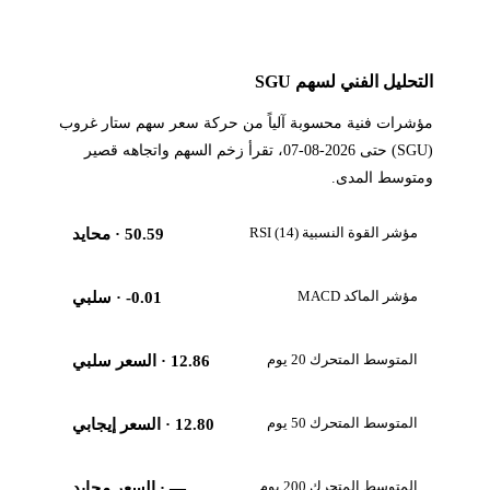
التحليل الفني لسهم SGU
مؤشرات فنية محسوبة آلياً من حركة سعر سهم ستار غروب
(SGU) حتى 2026-08-07، تقرأ زخم السهم واتجاهه قصير
ومتوسط المدى.
مؤشر القوة النسبية RSI (14)
50.59
· محايد
مؤشر الماكد MACD
-0.01
· سلبي
المتوسط المتحرك 20 يوم
12.86
· السعر سلبي
المتوسط المتحرك 50 يوم
12.80
· السعر إيجابي
المتوسط المتحرك 200 يوم
—
· السعر محايد