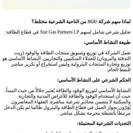
تداول بمسؤولية. رأس مالك معرّض للخطر.
لماذا سهم شركة SGU من الناحية الشرعية مختلط؟
تحليل شرعي شامل لسهم Star Gas Partners LP في قطاع الطاقة:
طبيعة النشاط الأساسي:
تعمل الشركة في توزيع وتسويق منتجات الطاقة والوقود (زيت
التدفئة والبروبان) للعملاء السكنيين والتجاريين. النشاط الأساسي هو
توزيع وتجارة المنتجات البترولية وليس استخراج أو تكرير مباشر
للنفط الخام.
الحكم الشرعي على النشاط الأساسي:
النشاط الأساسي لتوزيع الوقود والطاقة يُعتبر حلالاً من حيث المبدأ،
حيث أن استخدام الوقود والطاقة للأغراض المدنية والتجارية
والسكنية لا يتضمن محاذير شرعية مباشرة. الفقهاء المعاصرون
يُقِرّون بجواز العمل في قطاع الطاقة والبترول طالما لم يكن الدخل
مرتبطاً بأنشطة محرمة بشكل مباشر.
التحديات الشرعية المحتملة: