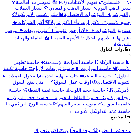
🇵🇸 فلسطين
🚀 تقويم الاكتتابات (IPO)
🌐 المؤشرات العالمية
🥇
سعر الذهب اليوم
🥇 أسعار الذهب والمعادن
💱 أسعار العملات
والفوركس
📅 المؤشرات الاقتصادية
📊 فلتر الأسهم الأمريكية
📋
جميع الأسهم
📈 الأكثر ارتفاعاً
⚡ الأكثر تداولاً
🏆 أكبر الشركات
🧺
صناديق المؤشرات ETF
💰 أرخص تقييماً
💵 أعلى توزيعات
🔥 موصى
بشرائها
🕌 الأسهم الحلال
✨ الأسهم النقية
👨‍🏫 العلماء والهيئات
الشرعية
🧮
أدوات التداول
›
🕌 حاسبة الزكاة
🕌 حاسبة المرابحة الإسلامية
🧼 حاسبة تطهير
الأسهم
🕊️ حاسبة المواريث
💵 حاسبة توزيعات الأرباح
⚖️ حاسبة تكلفة
التداول
🌴 حاسبة التقاعد
💼 حاسبة نهاية الخدمة
💱 محول العملات
📅
التقويم الاقتصادي
🕐 أوقات عمل السوق
🇺🇸 متى يفتح السوق
الأمريكي؟
🧮 حاسبة حجم اللوت
📊 حاسبة قيمة النقطة
💰 حاسبة
ربح الفوركس
📐 حاسبة النقاط المحورية
📏 حاسبة حجم المركز
🌙
حاسبة السواب
📈 متوسط سعر السهم
💹 حاسبة الربح التراكمي
📉
حاسبة عائد التداول
كل الأدوات ←
🧱
المجتمع
›
🧱 حائط المجتمع
🏆 لوحة المحلّلين
✍️ اكتب تحليلك