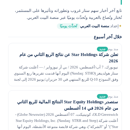
تابع آخر أخبار سهم ستار غروب وتطوراته وتأثيرها على المستثمر،
تُختار وتُصاغ بالعربية وتُحدَّث يوميًا عبر منصة البيت العربي.
✦
إعداد:
منصة البيت العربي
تُحدَّث يوميًا
خلال آخر أسبوع
منذ يوم
جديد
تعلن شركة Star Holdings عن نتائج الربع الثاني من عام
2026
نيويورك، 7 آب/أغسطس، 2026 / بي آر نيوزواير / — أعلنت شركة
ستار هولدينغز (Nasdaq: STHO) اليوم أنها قدمت تقريرها ربع السنوي
وفق النموذج 10-Q للربع المنتهي في 30 حزيران/يونيو 2026 إلى لجنة
الأوراق المالية والبورصة. بلغ صاف...
منذ يوم
جديد
ستصدر Star Equity Holdings النتائج المالية للربع الثاني
من عام 2026 في 14 أغسطس
OLD Greenwich، كونيتيكت، 07 أغسطس 2026 (Globe Newswire) -
أعلنت شركة Star Equity Holdings, Inc. (Nasdaq: STRR and Strrp)
("Star" أو "الشركة")، وهي شركة قابضة متنوعة الأنشطة، اليوم أنها