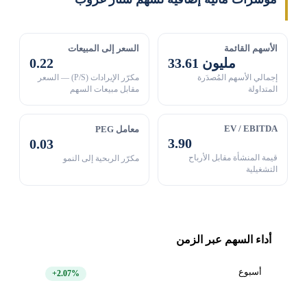
الأسهم القائمة
السعر إلى المبيعات
33.61 مليون
0.22
إجمالي الأسهم المُصدَرة
مكرّر الإيرادات (P/S) — السعر
المتداولة
مقابل مبيعات السهم
EV / EBITDA
معامل PEG
3.90
0.03
قيمة المنشأة مقابل الأرباح
مكرّر الربحية إلى النمو
التشغيلية
أداء السهم عبر الزمن
أسبوع
+2.07%