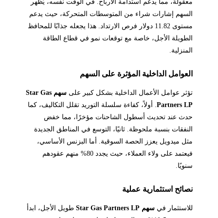
معقولة، مما يدعم استدامة الأرباح. في الوقت نفسه، يُظهر
السهم إشارات شراء من المتوسطات المتحركة، حيث يدعم
مستوى 11.82 دولار فرص الارتداد. هذا يجعله جذابًا للمحافظ
الطويلة الأجل، خاصة مع توقعات نمو في قطاع الطاقة
المنزلية.
العوامل الداخلية المؤثرة على السهم
تؤثر عوامل الأعمال الداخلية بشكل كبير على
سهم Star Gas
Partners LP
. أولاً، كفاءة سلسلة التوريد تقلل التكاليف، كما
حدث عند تحديث أسطول الشاحنات مؤخرًا، مما خفض
النفقات بنسبة ملحوظة. ثانيًا، التوسع في المناطق الجديدة
مثل ميدويل يعزز الحصة السوقية. أما البزنس الأساسي،
فيعتمد على ولاء العملاء، حيث يجدد 80% منهم عقودهم
سنويًا.
نصائح استثمارية عملية
للاستثمار في
سهم Star Gas Partners LP
طويل الأجل، ابدأ