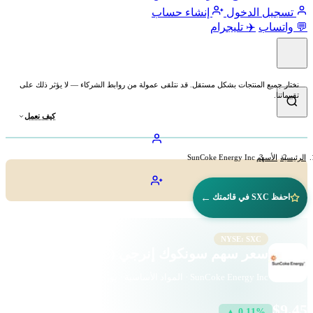
تسجيل الدخول
إنشاء حساب
💬 واتساب
✈️ تليجرام
نختار جميع المنتجات بشكل مستقل. قد نتلقى عمولة من روابط الشركاء — لا يؤثر ذلك على
تقييماتنا.
كيف نعمل
الرئيسية
الأسهم
SunCoke Energy Inc
←
احفظ SXC في قائمتك
NYSE: SXC
سعر سهم سونكوك إنرجي (SXC)
SunCoke Energy Inc · المواد الأساسية · بورصة نيويورك
$9.45
▲ 0.11%