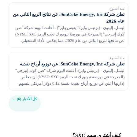
منذ أسبوع
تعلن شركة SunCoke Energy, Inc. عن نتائج الربع الثاني من
عام 2026
ليسل، إلينوي - (بزنيس واير/"ايتوس واير") - أعلنت اليوم شركة "صن
كوك إنيرجي" (المدرجة في بورصة نيويورك تحت الرمز NYSE: SXC)
عن نتائجها للربع الثاني من عام 2026، مما يعكس الأداء التشغيلي
والمالي القوي. وقالت كاثرين جيتس، ا...
منذ أسبوع
تعلن شركة SunCoke Energy, Inc. عن توزيع أرباح نقدية
ليسل، إلينوي – (بزنيس واير): أعلنت اليوم شركة "صن كوك إنيرجي"
(المدرجة في بورصة نيويورك تحت الرمز NYSE: SXC) أن مجلس
إدارتها أعلن عن توزيع أرباح نقدية بقيمة 0.12 دولار أمريكي للسهم
الواحد من الأسهم العادية للشركة سيتم دف...
كل الأخبار (6)
←
كيف أشتري سهم SXC؟