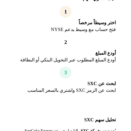
1
اختر وسيطاً مرخصاً
فتح حساب مع وسيط يدعم NYSE
2
أودع المبلغ
أودع المبلغ المطلوب عبر التحويل البنكي أو البطاقة
3
ابحث عن SXC
ابحث عن الرمز SXC واشتري بالسعر المناسب
تحليل سهم SXC
يُعد
سهم شركة SXC
، التابع لمجموعة SunCoke Energy،