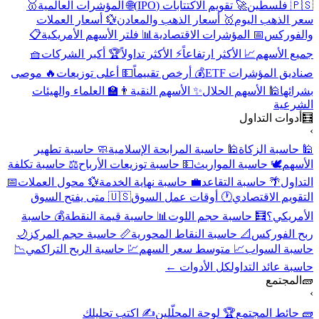
🇵🇸 فلسطين
🚀 تقويم الاكتتابات (IPO)
🌐 المؤشرات العالمية
🥇
سعر الذهب اليوم
🥇 أسعار الذهب والمعادن
💱 أسعار العملات
والفوركس
📅 المؤشرات الاقتصادية
📊 فلتر الأسهم الأمريكية
📋
جميع الأسهم
📈 الأكثر ارتفاعاً
⚡ الأكثر تداولاً
🏆 أكبر الشركات
🧺
صناديق المؤشرات ETF
💰 أرخص تقييماً
💵 أعلى توزيعات
🔥 موصى
بشرائها
🕌 الأسهم الحلال
✨ الأسهم النقية
👨‍🏫 العلماء والهيئات
الشرعية
🧮
أدوات التداول
›
🕌 حاسبة الزكاة
🕌 حاسبة المرابحة الإسلامية
🧼 حاسبة تطهير
الأسهم
🕊️ حاسبة المواريث
💵 حاسبة توزيعات الأرباح
⚖️ حاسبة تكلفة
التداول
🌴 حاسبة التقاعد
💼 حاسبة نهاية الخدمة
💱 محول العملات
📅
التقويم الاقتصادي
🕐 أوقات عمل السوق
🇺🇸 متى يفتح السوق
الأمريكي؟
🧮 حاسبة حجم اللوت
📊 حاسبة قيمة النقطة
💰 حاسبة
ربح الفوركس
📐 حاسبة النقاط المحورية
📏 حاسبة حجم المركز
🌙
حاسبة السواب
📈 متوسط سعر السهم
💹 حاسبة الربح التراكمي
📉
حاسبة عائد التداول
كل الأدوات ←
🧱
المجتمع
›
🧱 حائط المجتمع
🏆 لوحة المحلّلين
✍️ اكتب تحليلك