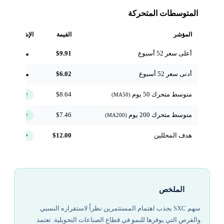
المتوسطات المتحركة
المؤشر
القيمة
الإشارة
أعلى سعر 52 أسبوع
$9.91
مرجعي
أدنى سعر 52 أسبوع
$6.02
مرجعي
متوسط متحرك 50 يوم
$8.64
↑ فوق
(MA50)
متوسط متحرك 200 يوم
$7.46
↑ فوق
(MA200)
هدف المحللين
$12.00
+27.1%
الملخص
سهم SXC يجذب اهتمام المستثمرين نظراً لاستقراره النسبي
والفرص التي يوفرها للنمو في قطاع الصناعات التحويلية. تعتمد