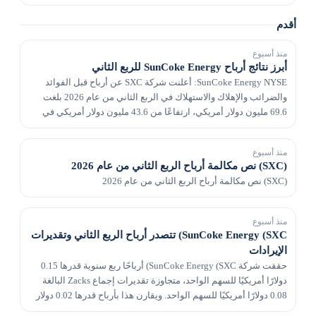
القيمة والنمو والزخم للتأكيد عل...
أقدم
منذ أسبوع
أبرز نتائج أرباح SunCoke Energy للربع الثاني
SunCoke Energy NYSE: أعلنت شركة SXC عن أرباح قبل الفوائد
والضرائب والإهلاك والاستهلاك في الربع الثاني من عام 2026 بلغت
69.6 مليون دولار أمريكي، ارتفاعًا من 43.6 مليون دولار أمريكي في
العام السابق، حيث استفادت الشركة من إ...
منذ أسبوع
(SXC) نص مكالمة أرباح الربع الثاني من عام 2026
(SXC) نص مكالمة أرباح الربع الثاني من عام 2026
منذ أسبوع
SunCoke Energy (SXC) تتصدر أرباح الربع الثاني وتقديرات
الإيرادات
حققت شركة SunCoke Energy (SXC) أرباحًا ربع سنوية قدرها 0.15
دولارًا أمريكيًا للسهم الواحد، متجاوزة تقديرات إجماع Zacks البالغة
0.08 دولارًا أمريكيًا للسهم الواحد. ويقارن هذا بأرباح قدرها 0.02 دولار
للسهم الواحد قبل عام.