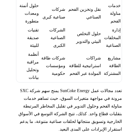
خدمات
حلول أتمتة
نقل وتخزين الفحم
شركات
مناولة
ومعدات
الصناعي
صناعية كبرى
الفحم
متطورة
إدارة
الشركات
تقنيات
حلول التخلص
المخلفات
الصناعية
صديقة
البيئي والتدوير
الصناعية
الكبرى
للبيئة
أنظمة
مشاريع
شراكات
شركات طاقة
مراقبة
الطاقة
استراتيجية للطاقة
ومؤسسات
وتحليل
المشتركة
المولدة عبر الفحم
حكومية
بيانات
تعدد مجالات عمل SunCoke Energy يمنح سهم شركة SXC
مرونة في مواجهة متغيرات السوق، حيث تساهم خدمات
مناولة الفحم وحلول التدوير في تقليل المخاطر المرتبطة
بتقلبات قطاع واحد. كذلك، تتيح الشركة التوسع في الأسواق
الخارجية وتسويق منتجاتها لحلقات صناعية متنوعة، ما يدعم
استقرار الإيرادات على المدى البعيد.