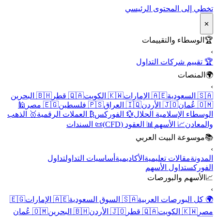
تخطي إلى المحتوى الرئيسي
✕
🏆
الوسطاء والتقييمات
›
🏆 تقييم شركات التداول
🌍
المنصات
›
🇸🇦 السعودية
🇦🇪 الإمارات
🇰🇼 الكويت
🇶🇦 قطر
🇧🇭 البحرين
🇴🇲 عُمان
🇯🇴 الأردن
🇮🇶 العراق
🇵🇸 فلسطين
🇪🇬 مصر
🕌
الوسطاء الإسلامية الحلال
💱 الفوركس
₿ العملات الرقمية
🥇 الذهب
والمعادن
📈 الأسهم
📊 العقود (CFD)
📜 السندات
📚
موسوعة البيت العربي
›
المدونة
مقالات تعليمية
الأكاديمية
أساسيات التداول
تداول
الفوركس
تداول الأسهم
📈
الأسهم والبورصات
›
🌍 كل البورصات العربية
🇸🇦 السوق السعودية
🇦🇪 الإمارات
🇪🇬
مصر
🇰🇼 الكويت
🇶🇦 قطر
🇯🇴 الأردن
🇧🇭 البحرين
🇴🇲 عُمان