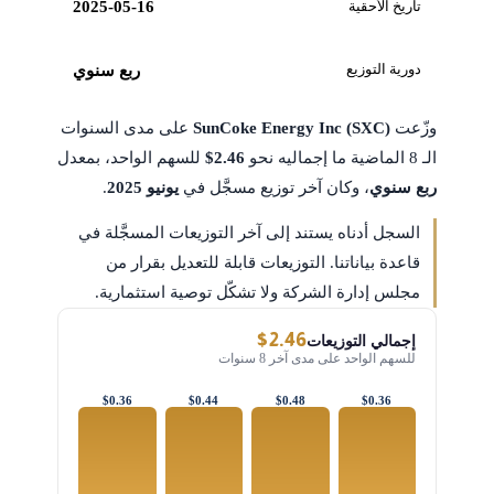
تاريخ الأحقية
2025-05-16
دورية التوزيع
ربع سنوي
وزّعت
SunCoke Energy Inc (SXC)
على مدى السنوات
الـ 8 الماضية ما إجماليه نحو
$2.46
للسهم الواحد، بمعدل
ربع سنوي
، وكان آخر توزيع مسجَّل في
يونيو 2025
.
السجل أدناه يستند إلى آخر التوزيعات المسجَّلة في
قاعدة بياناتنا. التوزيعات قابلة للتعديل بقرار من
مجلس إدارة الشركة ولا تشكّل توصية استثمارية.
$2.46
إجمالي التوزيعات
للسهم الواحد على مدى آخر 8 سنوات
$0.36
$0.44
$0.48
$0.36