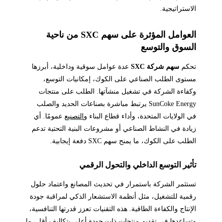
الاستراتيجية.
العوامل المؤثرة على سهم SXC من ناحية
السوق والتوسع
تحكم
سهم شركة SXC
عدة عوامل سوقية وداخلية، أبرزها
مستوى الطلب الصناعي على الكوك، إمكانيات التوسع،
وكفاءة الشركة في تشغيل منشآتها. الطلب على منتجات
SunCoke Energy يرتبط مباشرة بصناعات الحديد والصلب
في الولايات المتحدة، وأداء قطاع البناء و
التصنيع
عمومًا. أي
زيادة في النشاط الصناعي أو مشروعات البنية التحتية تدعم
الطلب على الكوك، ما يمنح سهم SXC دفعة إيجابية.
تأثير التوسع الداخلي والتحول الرقمي
تستثمر الشركة باستمرار في تحديث المصانع واعتماد حلول
رقمية للتشغيل، مثل أنظمة الاستشعار الذكي لمراقبة جودة
الإنتاج والكفاءة الطاقية. هذه التقنيات تعزز قدرتها التنافسية،
وتساعدها في تقديم منتجات ذات جودة أعلى بتكاليف أقل، ما