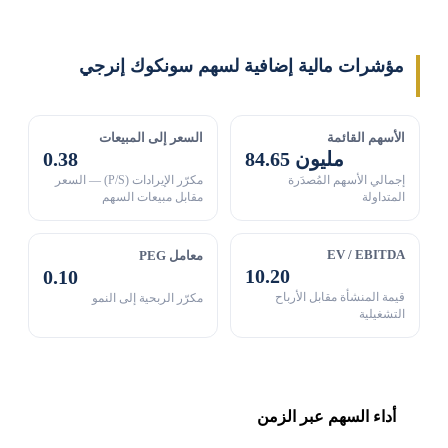
مؤشرات مالية إضافية لسهم سونكوك إنرجي
الأسهم القائمة
السعر إلى المبيعات
84.65 مليون
0.38
إجمالي الأسهم المُصدَرة
مكرّر الإيرادات (P/S) — السعر
المتداولة
مقابل مبيعات السهم
EV / EBITDA
معامل PEG
10.20
0.10
قيمة المنشأة مقابل الأرباح
مكرّر الربحية إلى النمو
التشغيلية
أداء السهم عبر الزمن