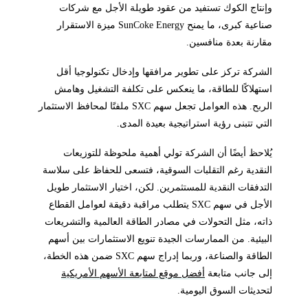
وإنتاج الكوك تستفيد من عقود طويلة الأجل مع شركات
صناعية كبرى، ما يمنح SunCoke Energy ميزة الاستقرار
مقارنة بعدة منافسين.
الشركة تركز على تطوير مرافقها وإدخال تكنولوجيا أقل
استهلاكًا للطاقة، ما ينعكس على تكلفة التشغيل وهامش
الربح. هذه العوامل تجعل سهم SXC ملفتًا لمحافظ الاستثمار
التي تتبنى رؤية استراتيجية بعيدة المدى.
يُلاحظ أيضًا أن الشركة تولي أهمية ملحوظة للتوزيعات
النقدية رغم التقلبات السوقية، فتسعى للحفاظ على سلاسة
التدفقات النقدية للمستثمرين. لكن، اختيار الاستثمار طويل
الأجل في سهم SXC يتطلب مراقبة دقيقة لعوامل القطاع
ذاته، مثل التحولات في مصادر الطاقة العالمية والتشريعات
البيئية. من الممارسات الجيدة تنويع الاستثمارات بين أسهم
الطاقة والصناعة، وربما إدراج سهم SXC ضمن هذه الخطة،
إلى جانب متابعة
أفضل موقع لمتابعة الأسهم الأمريكية
لتحديثات السوق اليومية.