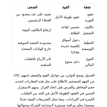
نقطة
القوة
الضعف
عقود
تعتمد على عدد محدود من
عقود طويلة الأجل
التوريد
العملاء الرئيسيين
تكاليف
تحسين كفاءة
ارتفاع التكاليف البيئية
التشغيل
الطاقة
دخول أسواق
الخطط
محدودية الحصة السوقية
إقليمية جديدة
التوسعية
خارج الولايات المتحدة
مؤخرًا
التنوع
تأثر الأرباح بالتقلبات
دخل متنوع
المالي
السلعية
الجدول يوضح التوازن بين عوامل القوة والضعف لسهم SXC.
من المهم للمستثمر الاطلاع على مثل هذه المقارنات لتحديد
حجم المخاطر والفرص قبل اتخاذ القرار. يسهم الاستقرار
النسبي في العقود الطويلة الأجل في الحد من التقلبات
الكبيرة في الإيرادات، بينما تمثل التشريعات البيئية تحديًا
مستمرًا يحتّم مراقبة مستمرة لاستدامة الشركة وتحولاتها