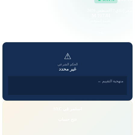
سعر إغلاق
7 أغسطس 2026
35.85 K
717.01 M
القيمة السوقية
حجم التداول
1.09
—
EPS
P/E
⚠
الحكم الشرعي
غير محدد
منهجية التقييم ←
استثمر في SXC
فتح حساب