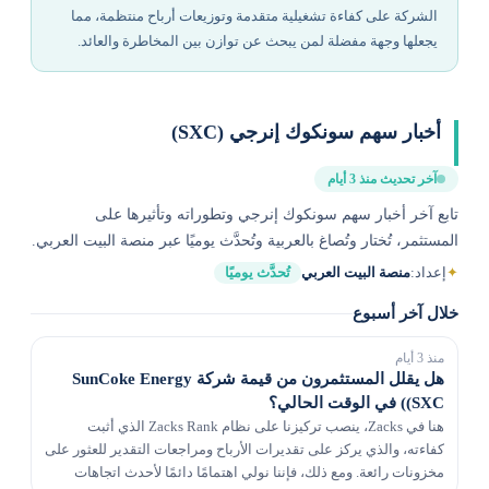
الشركة على كفاءة تشغيلية متقدمة وتوزيعات أرباح منتظمة، مما
يجعلها وجهة مفضلة لمن يبحث عن توازن بين المخاطرة والعائد.
أخبار سهم سونكوك إنرجي (SXC)
آخر تحديث منذ 3 أيام
تابع آخر أخبار سهم سونكوك إنرجي وتطوراته وتأثيرها على
المستثمر، تُختار وتُصاغ بالعربية وتُحدَّث يوميًا عبر منصة البيت العربي.
✦
إعداد:
منصة البيت العربي
تُحدَّث يوميًا
خلال آخر أسبوع
منذ 3 أيام
هل يقلل المستثمرون من قيمة شركة SunCoke Energy
(SXC) في الوقت الحالي؟
هنا في Zacks، ينصب تركيزنا على نظام Zacks Rank الذي أثبت
كفاءته، والذي يركز على تقديرات الأرباح ومراجعات التقدير للعثور على
مخزونات رائعة. ومع ذلك، فإننا نولي اهتمامًا دائمًا لأحدث اتجاهات