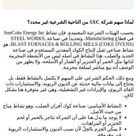
تداول بمسؤولية. رأس مالك معرّض للخطر.
لماذا سهم شركة SXC من الناحية الشرعية غير محدد؟
بحسب الهيئات الشرعية المعتمدة، فإن نشاط SunCoke Energy Inc
في قطاع Manufacturing، وتحديداً في صناعة STEEL WORKS,
BLAST FURNACES & ROLLING MILLS (COKE OVENS)، هو
نشاط صناعي ثقيل لإنتاج الكوك المعدني المستخدم في صناعة
الحديد والصلب. هذا النشاط في أصله ليس من الأنشطة المحرمة
لذاتها مثل الخمر أو الخنزير أو القمار أو الأسلحة، ولا يظهر من
الوصف أنه بيع مباشر لسلعة محرمة.
ومع ذلك، الحكم الشرعي على السهم لا يكتمل بالنشاط فقط، بل
يحتاج إلى بيانات مالية حديثة عن الديون الربوية، والاستثمارات ذات
العائد الربوي، والإيرادات غير التشغيلية، وهي غير متوفرة هنا بشكل
كافٍ.
النشاط الأساسي: صناعة كوك أفران الصلب، وهو نشاط مباح
من حيث الأصل.
لا يوجد ما يدل هنا على أن الشركة تتاجر بالخمر أو لحم
الخنزير أو المراهنات.
لا يمكن الجزم بالحِلّ لأن نسب الديون والاستثمارات الربوية
غير معروفة.