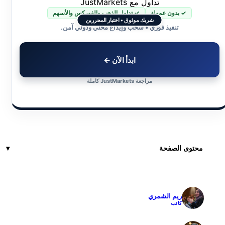
تداول مع JustMarkets
✓ بدون عمولة
✓ تداول الذهب والفوركس والأسهم
شريك موثوق • اختيار المحررين
تنفيذ فوري • سحب وإيداع محلي ودولي آمن.
ابدأ الآن ←
مراجعة JustMarkets كاملة
محتوى الصفحة
ريم الشمري
✓
كاتب