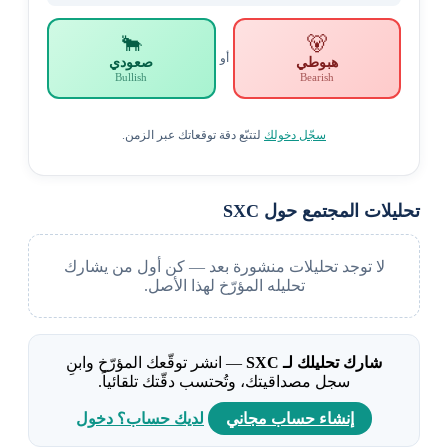
🐂
🐻
أو
هبوطي
صعودي
Bullish
Bearish
سجّل دخولك
لتتبّع دقة توقعاتك عبر الزمن.
تحليلات المجتمع حول SXC
لا توجد تحليلات منشورة بعد — كن أول من يشارك
تحليله المؤرّخ لهذا الأصل.
شارك تحليلك لـ SXC
— انشر توقّعك المؤرّخ وابنِ
سجل مصداقيتك، وتُحتسب دقّتك تلقائياً.
إنشاء حساب مجاني
لديك حساب؟ دخول