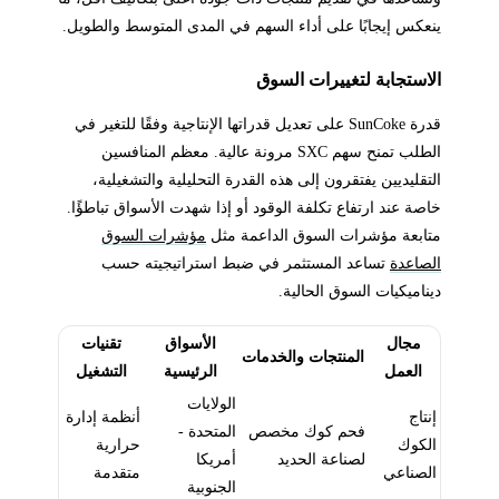
ينعكس إيجابًا على أداء السهم في المدى المتوسط والطويل.
الاستجابة لتغييرات السوق
قدرة SunCoke على تعديل قدراتها الإنتاجية وفقًا للتغير في
الطلب تمنح سهم SXC مرونة عالية. معظم المنافسين
التقليديين يفتقرون إلى هذه القدرة التحليلية والتشغيلية،
خاصة عند ارتفاع تكلفة الوقود أو إذا شهدت الأسواق تباطؤًا.
متابعة مؤشرات السوق الداعمة مثل
مؤشرات السوق
الصاعدة
تساعد المستثمر في ضبط استراتيجيته حسب
ديناميكيات السوق الحالية.
مجال
الأسواق
تقنيات
المنتجات والخدمات
العمل
الرئيسية
التشغيل
الولايات
إنتاج
أنظمة إدارة
فحم كوك مخصص
المتحدة -
الكوك
حرارية
لصناعة الحديد
أمريكا
الصناعي
متقدمة
الجنوبية