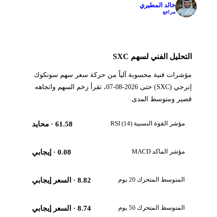
خالد المطيري
✓
مراجع
التحليل الفني لسهم SXC
مؤشرات فنية محسوبة آلياً من حركة سعر سهم سونكوك
إنرجي (SXC) حتى 2026-08-07، تقرأ زخم السهم واتجاهه
قصير ومتوسط المدى.
مؤشر القوة النسبية RSI (14)
61.58
· محايد
مؤشر الماكد MACD
0.08
· إيجابي
المتوسط المتحرك 20 يوم
8.82
· السعر إيجابي
المتوسط المتحرك 50 يوم
8.74
· السعر إيجابي