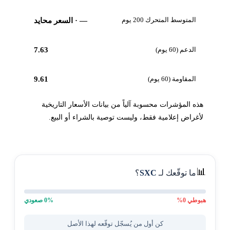
المتوسط المتحرك 200 يوم
—
· السعر محايد
الدعم (60 يوم)
7.63
المقاومة (60 يوم)
9.61
هذه المؤشرات محسوبة آلياً من بيانات الأسعار التاريخية
لأغراض إعلامية فقط، وليست توصية بالشراء أو البيع.
📊
ما توقّعك لـ
SXC
؟
هبوطي
0
%
% صعودي
0
كن أول من يُسجّل توقّعه لهذا الأصل