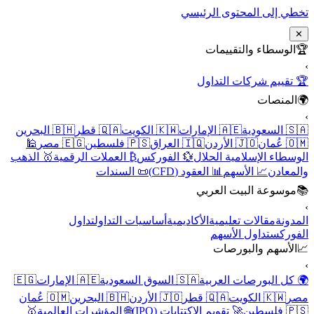
تخطي إلى المحتوى الرئيسي
✕
🏆
الوسطاء والتقييمات
›
🏆 تقييم شركات التداول
🌍
المنصات
›
🇸🇦 السعودية
🇦🇪 الإمارات
🇰🇼 الكويت
🇶🇦 قطر
🇧🇭 البحرين
🇴🇲 عُمان
🇯🇴 الأردن
🇮🇶 العراق
🇵🇸 فلسطين
🇪🇬 مصر
🕌
الوسطاء الإسلامية الحلال
💱 الفوركس
₿ العملات الرقمية
🥇 الذهب
والمعادن
📈 الأسهم
📊 العقود (CFD)
📜 السندات
📚
موسوعة البيت العربي
›
المدونة
مقالات تعليمية
الأكاديمية
أساسيات التداول
تداول
الفوركس
تداول الأسهم
📈
الأسهم والبورصات
›
🌍 كل البورصات العربية
🇸🇦 السوق السعودية
🇦🇪 الإمارات
🇪🇬
مصر
🇰🇼 الكويت
🇶🇦 قطر
🇯🇴 الأردن
🇧🇭 البحرين
🇴🇲 عُمان
🇵🇸 فلسطين
🚀 تقويم الاكتتابات (IPO)
🌐 المؤشرات العالمية
🥇