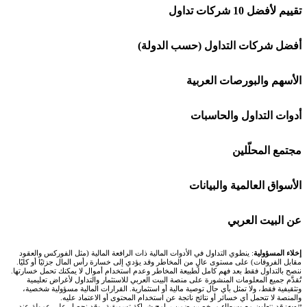
تقييم لأفضل 10 شركات تداول
شركة Capital.com
أفضل شركات التداول (حسب الدولة)
افاتريد AvaTrade
شركات تداول في السعودية
الأسهم والبورصات العربية
اكسنس Exness
شركات تداول في الإمارات
🌍 كل البورصات العربية
أدوات التداول والحاسبات
منصة بينانس
شركات تداول في الكويت
🇸🇦 السوق السعودية
🕌 حاسبة الزكاة
مجتمع المحلّلين
Bybit باي بت
شركات تداول في قطر
🇦🇪 أسواق الإمارات
💱 محول العملات
🧱 حائط المجتمع
الأسواق العالمية والبيانات
شركة Xm
شركات تداول في البحرين
🇪🇬 البورصة المصرية
🧮 حاسبة حجم اللوت
🏆 لوحة المحلّلين
🌐 المؤشرات العالمية
عن البيت العربي
شركة Okx
شركات تداول في عُمان
🇰🇼 بورصة الكويت
📊 حاسبة قيمة النقطة
✍️ اكتب تحليلك
🥇 سعر الذهب اليوم
من نحن
إخلاء المسؤولية
: ينطوي التداول في الأدوات المالية ذات الرافعة المالية (مثل الفوركس والعقود
مقابل الفروقات) على مستوى عالٍ من المخاطر وقد يؤدي إلى خسارة رأس المال جزئيًا أو كليًا.
ننصح بالتداول فقط بعد فهم كامل لطبيعة المخاطر وعدم استخدام أموال لا يمكنك تحمل خسارتها.
اكس تي بي XTB
شركات تداول في الأردن
🇶🇦 بورصة قطر
💰 حاسبة ربح الفوركس
تُقدَّم جميع المعلومات المنشورة على منصة البيت العربي للاستثمار والتداول لأغراض تعليمية
🥇 أسعار الذهب والمعادن
تواصل معنا
وتثقيفية فقط، ولا تمثل بأي حال توصية مالية أو استثمارية. القرارات المالية مسؤولية شخصية،
والمنصة لا تتحمل أي خسائر أو نتائج ناتجة عن استخدام المحتوى أو الاعتماد عليه.
تنويه
: قد نتعاون مع وسطاء مرخصين ضمن برامج شراكة تسويقية، وقد نحصل على عمولة عند