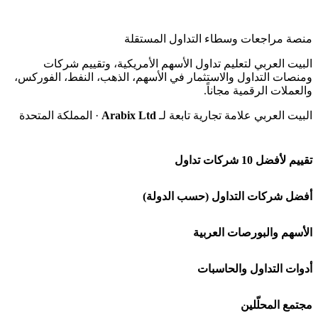
منصة مراجعات وسطاء التداول المستقلة
البيت العربي لتعليم تداول الأسهم الأمريكية، وتقييم شركات
ومنصات التداول والاستثمار في الأسهم، الذهب، النفط، الفوركس،
والعملات الرقمية مجاناً.
البيت العربي علامة تجارية تابعة لـ
Arabix Ltd
· المملكة المتحدة
تقييم لأفضل 10 شركات تداول
شركة Capital.com
أفضل شركات التداول (حسب الدولة)
افاتريد AvaTrade
شركات تداول في السعودية
الأسهم والبورصات العربية
اكسنس Exness
شركات تداول في الإمارات
🌍 كل البورصات العربية
أدوات التداول والحاسبات
منصة بينانس
شركات تداول في الكويت
🇸🇦 السوق السعودية
🕌 حاسبة الزكاة
مجتمع المحلّلين