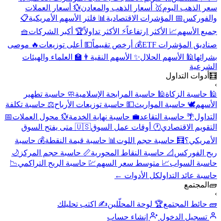
سعر الذهب اليوم
🥇 أسعار الذهب والمعادن
💱 أسعار العملات
والفوركس
📅 المؤشرات الاقتصادية
📊 فلتر الأسهم الأمريكية
📋
جميع الأسهم
📈 الأكثر ارتفاعاً
⚡ الأكثر تداولاً
🏆 أكبر الشركات
🧺
صناديق المؤشرات ETF
💰 أرخص تقييماً
💵 أعلى توزيعات
🔥 موصى
بشرائها
🕌 الأسهم الحلال
✨ الأسهم النقية
👨‍🏫 العلماء والهيئات
الشرعية
🧮
أدوات التداول
›
🕌 حاسبة الزكاة
🕌 حاسبة المرابحة الإسلامية
🧼 حاسبة تطهير
الأسهم
🕊️ حاسبة المواريث
💵 حاسبة توزيعات الأرباح
⚖️ حاسبة تكلفة
التداول
🌴 حاسبة التقاعد
💼 حاسبة نهاية الخدمة
💱 محول العملات
📅
التقويم الاقتصادي
🕐 أوقات عمل السوق
🇺🇸 متى يفتح السوق
الأمريكي؟
🧮 حاسبة حجم اللوت
📊 حاسبة قيمة النقطة
💰 حاسبة
ربح الفوركس
📐 حاسبة النقاط المحورية
📏 حاسبة حجم المركز
🌙
حاسبة السواب
📈 متوسط سعر السهم
💹 حاسبة الربح التراكمي
📉
حاسبة عائد التداول
كل الأدوات ←
🧱
المجتمع
›
🧱 حائط المجتمع
🏆 لوحة المحلّلين
✍️ اكتب تحليلك
تسجيل الدخول
إنشاء حساب