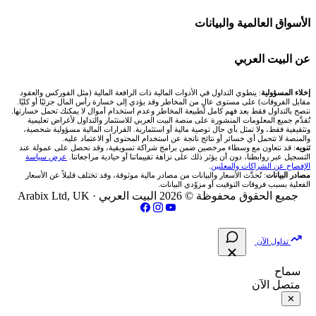
Bybit باي بت
شركات تداول في قطر
🇦🇪 أسواق الإمارات
💱 محول العملات
🧱 حائط المجتمع
الأسواق العالمية والبيانات
شركة Xm
شركات تداول في البحرين
🇪🇬 البورصة المصرية
🧮 حاسبة حجم اللوت
🏆 لوحة المحلّلين
🌐 المؤشرات العالمية
عن البيت العربي
شركة Okx
شركات تداول في عُمان
🇰🇼 بورصة الكويت
📊 حاسبة قيمة النقطة
✍️ اكتب تحليلك
🥇 سعر الذهب اليوم
من نحن
إخلاء المسؤولية
: ينطوي التداول في الأدوات المالية ذات الرافعة المالية (مثل الفوركس والعقود
مقابل الفروقات) على مستوى عالٍ من المخاطر وقد يؤدي إلى خسارة رأس المال جزئيًا أو كليًا.
ننصح بالتداول فقط بعد فهم كامل لطبيعة المخاطر وعدم استخدام أموال لا يمكنك تحمل خسارتها.
اكس تي بي XTB
شركات تداول في الأردن
🇶🇦 بورصة قطر
💰 حاسبة ربح الفوركس
تُقدَّم جميع المعلومات المنشورة على منصة البيت العربي للاستثمار والتداول لأغراض تعليمية
🥇 أسعار الذهب والمعادن
تواصل معنا
وتثقيفية فقط، ولا تمثل بأي حال توصية مالية أو استثمارية. القرارات المالية مسؤولية شخصية،
والمنصة لا تتحمل أي خسائر أو نتائج ناتجة عن استخدام المحتوى أو الاعتماد عليه.
انتراكتيف بروكرز IBKR
تنويه
: قد نتعاون مع وسطاء مرخصين ضمن برامج شراكة تسويقية، وقد نحصل على عمولة عند
شركات تداول في العراق
🇯🇴 بورصة عمّان
📌 حاسبة النقاط المحورية
التسجيل عبر روابطنا، دون أن يؤثر ذلك على نزاهة تقييماتنا أو حيادية مراجعاتنا.
عرض سياسة
💱 أسعار العملات والفوركس
فريق المؤلفين
الإفصاح عن الشراكات والمعلنين
.
مصادر البيانات
: تُحدَّث الأسعار والبيانات من مصادر مالية موثوقة، وقد تختلف قليلاً عن الأسعار
شركات تداول في فلسطين
الفعلية بسبب فروقات التوقيت أو مزوّدي البيانات.
🇧🇭 بورصة البحرين
📏 حاسبة حجم المركز
💵 سعر الريال السعودي في مصر
مقالات تعليمية
جميع الحقوق محفوظة © 2026 البيت العربي ·
Arabix Ltd, UK
شركات تداول في مصر
🇴🇲 بورصة مسقط
🔄 حاسبة تكلفة السواب
📅 المؤشرات الاقتصادية
سياسة تقييم الشركات
تداول الآن
🇵🇸 بورصة فلسطين
📈 حاسبة عائد التداول
شركات التداول النصابة
سماح
متصل الآن
فلتر الأسهم الشرعي
📊 حاسبة الربح التراكمي
الإبلاغ عن شركة نصابة
✕