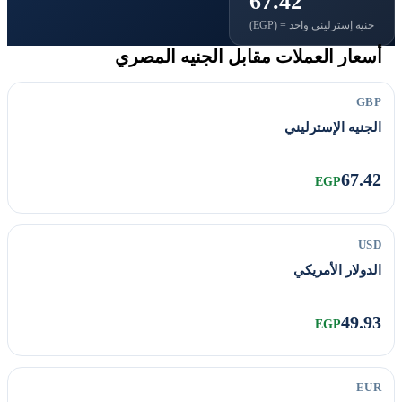
67.42
جنيه إسترليني واحد = (EGP)
أسعار العملات مقابل الجنيه المصري
GBP
الجنيه الإسترليني
67.42
EGP
USD
الدولار الأمريكي
49.93
EGP
EUR