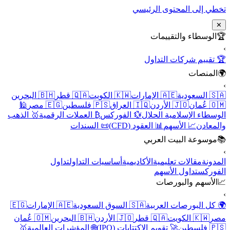
تخطي إلى المحتوى الرئيسي
✕
🏆
الوسطاء والتقييمات
›
🏆 تقييم شركات التداول
🌍
المنصات
›
🇸🇦 السعودية
🇦🇪 الإمارات
🇰🇼 الكويت
🇶🇦 قطر
🇧🇭 البحرين
🇴🇲 عُمان
🇯🇴 الأردن
🇮🇶 العراق
🇵🇸 فلسطين
🇪🇬 مصر
🕌
الوسطاء الإسلامية الحلال
💱 الفوركس
₿ العملات الرقمية
🥇 الذهب
والمعادن
📈 الأسهم
📊 العقود (CFD)
📜 السندات
📚
موسوعة البيت العربي
›
المدونة
مقالات تعليمية
الأكاديمية
أساسيات التداول
تداول
الفوركس
تداول الأسهم
📈
الأسهم والبورصات
›
🌍 كل البورصات العربية
🇸🇦 السوق السعودية
🇦🇪 الإمارات
🇪🇬
مصر
🇰🇼 الكويت
🇶🇦 قطر
🇯🇴 الأردن
🇧🇭 البحرين
🇴🇲 عُمان
🇵🇸 فلسطين
🚀 تقويم الاكتتابات (IPO)
🌐 المؤشرات العالمية
🥇