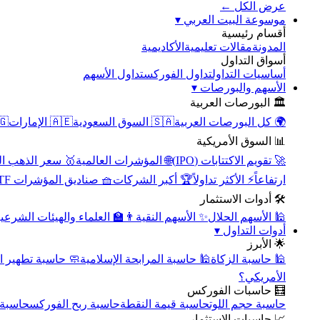
عرض الكل ←
▾
موسوعة البيت العربي
أقسام رئيسية
الأكاديمية
مقالات تعليمية
المدونة
أسواق التداول
تداول الأسهم
تداول الفوركس
أساسيات التداول
▾
الأسهم والبورصات
🏛️ البورصات العربية
مصر
🇦🇪 الإمارات
🇸🇦 السوق السعودية
🌍 كل البورصات العربية
📊 السوق الأمريكية
سعر الذهب اليوم
🌐 المؤشرات العالمية
🚀 تقويم الاكتتابات (IPO)
🧺 صناديق المؤشرات ETF
🏆 أكبر الشركات
⚡ الأكثر تداولاً
ارتفاعاً
🛠️ أدوات الاستثمار
‍🏫 العلماء والهيئات الشرعية
✨ الأسهم النقية
🕌 الأسهم الحلال
▾
أدوات التداول
🌟 الأبرز
سبة تطهير الأسهم
🕌 حاسبة المرابحة الإسلامية
🕌 حاسبة الزكاة
الأمريكي؟
🧮 حاسبات الفوركس
محورية
حاسبة ربح الفوركس
حاسبة قيمة النقطة
حاسبة حجم اللوت
📈 حاسبات الاستثمار