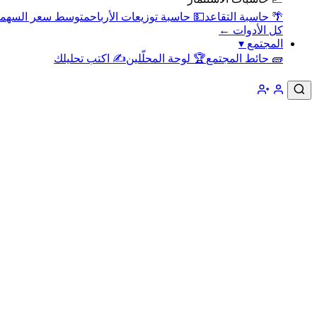
🌴 حاسبة التقاعد
💵 حاسبة توزيعات الأرباح
متوسط سعر السهم
كل الأدوات ←
المجتمع
▾
🧱 حائط المجتمع
🏆 لوحة المحلّلين
✍️ اكتب تحليلك