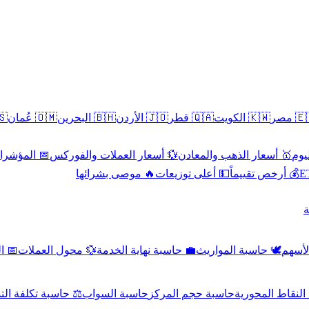
سطين
🇴🇲 عُمان
🇧🇭 البحرين
🇯🇴 الأردن
🇶🇦 قطر
🇰🇼 الكويت
🇪🇬 
 الاقتصادية
💱 أسعار العملات والفوركس
🥇 أسعار الذهب والمعادن
🥇 
🔥 موصى بشرائها
💵 أعلى توزيعات
💰 أرخص تقييماً

صادي
💱 محول العملات
💼 حاسبة نهاية الخدمة
🕊️ حاسبة المواريث
🧼 حا
اسبة تكلفة التداول
حاسبة السواب
حاسبة حجم المركز
حاسبة النقاط ال