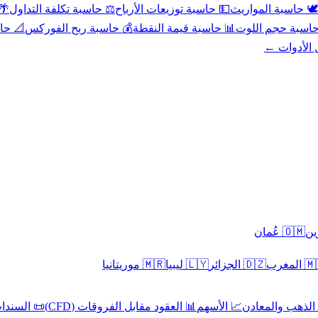
عد
⚖️ حاسبة تكلفة التداول
💵 حاسبة توزيعات الأرباح
🕊️ حاسبة المواريث
حورية
💰 حاسبة ربح الفوركس
📊 حاسبة قيمة النقطة
🧮 حاسبة حجم ال
كل الأدوا
🇴🇲 عُمان
🇲🇷 موريتانيا
🇱🇾 ليبيا
🇩🇿 الجزائر
🇲🇦 ا
 السندات
📊 العقود مقابل الفروقات (CFD)
📈 الأسهم
🥇 الذهب والمع