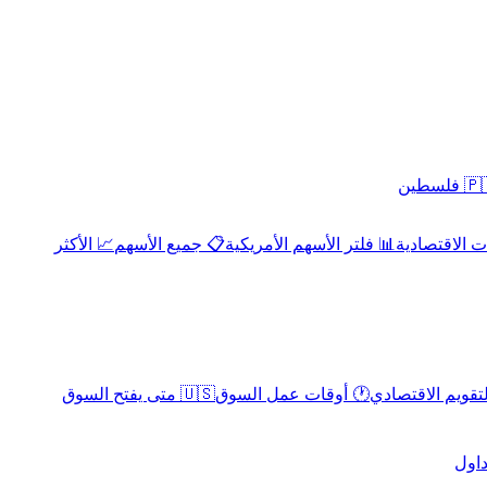
 فلسطين
 الاقتصادية
📊 فلتر الأسهم الأمريكية
📋 جميع الأسهم
📈 الأكثر
لتقويم الاقتصادي
🕐 أوقات عمل السوق
🇺🇸 متى يفتح السوق
داول