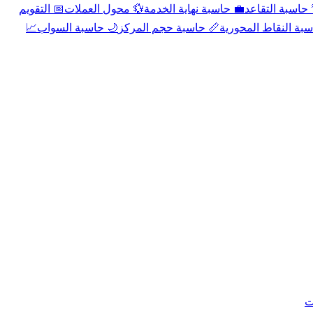
📅 التقويم
💱 محول العملات
💼 حاسبة نهاية الخدمة
🌴 حاسبة التقا
📈
🌙 حاسبة السواب
📏 حاسبة حجم المركز
📐 حاسبة النقاط الم
