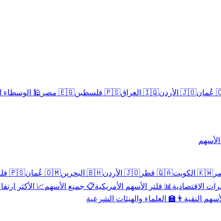
سلامية الحلال
🇪🇬 مصر
🇵🇸 فلسطين
🇮🇶 العراق
🇯🇴 الأردن
🇴
تداول 
🇵🇸 فلسطين
🇴🇲 عُمان
🇧🇭 البحرين
🇯🇴 الأردن
🇶🇦 قطر
🇰🇼 الكويت
 الأكثر ارتفاعاً
📋 جميع الأسهم
📊 فلتر الأسهم الأمريكية
📅 المؤشرات ا
👨‍🏫 العلماء والهيئات الشرعية
✨ الأسهم ال