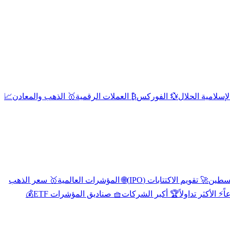
إسلامية الحلال
💱 الفوركس
₿ العملات الرقمية
🥇 الذهب والمعادن
📈
🚀 تقويم الاكتتابات (IPO)
🌐 المؤشرات العالمية
🥇 سعر الذهب
اً
⚡ الأكثر تداولاً
🏆 أكبر الشركات
🧺 صناديق المؤشرات ETF
💰