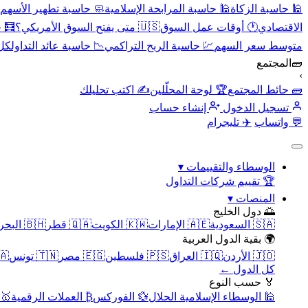
🕌 حاسبة الزكاة
🕌 حاسبة المرابحة الإسلامية
🧼 حاسبة تطهير الأسهم
الاقتصادي
🕐 أوقات عمل السوق
🇺🇸 متى يفتح السوق الأمريكي؟
🧮 
متوسط سعر السهم
💹 حاسبة الربح التراكمي
📉 حاسبة عائد التداول
كل 
🧱
المجتمع
›
🧱 حائط المجتمع
🏆 لوحة المحلّلين
✍️ اكتب تحليلك
تسجيل الدخول
إنشاء حساب
💬 واتساب
✈️ تليجرام
الوسطاء والتقييمات
▾
🏆 تقييم شركات التداول
المنصات
▾
🌅 دول الخليج
🇸🇦 السعودية
🇦🇪 الإمارات
🇰🇼 الكويت
🇶🇦 قطر
🇧🇭 البحرين
🌍 بقية الدول العربية
🇯🇴 الأردن
🇮🇶 العراق
🇵🇸 فلسطين
🇪🇬 مصر
🇹🇳 تونس
🇲🇦 
كل الدول ←
🏅 حسب النوع
🕌 الوسطاء الإسلامية الحلال
💱 الفوركس
₿ العملات الرقمية
🥇 