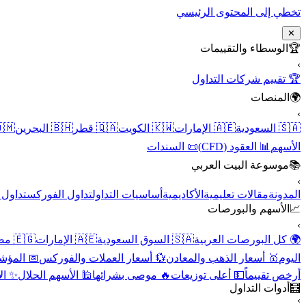
تخطي إلى المحتوى الرئيسي
✕
الوسطاء والتقييمات
🏆
›
🏆 تقييم شركات التداول
المنصات
🌍
›
 عُمان
🇧🇭 البحرين
🇶🇦 قطر
🇰🇼 الكويت
🇦🇪 الإمارات
🇸🇦 السعودية
📜 السندات
📊 العقود (CFD)
الأسهم
موسوعة البيت العربي
📚
›
الأسهم
تداول الفوركس
أساسيات التداول
الأكاديمية
مقالات تعليمية
المدونة
الأسهم والبورصات
📈
›
🇪🇬 مصر
🇦🇪 الإمارات
🇸🇦 السوق السعودية
🌍 كل البورصات العربية
لاقتصادية
💱 أسعار العملات والفوركس
🥇 أسعار الذهب والمعادن
اليوم
نقية
🕌 الأسهم الحلال
🔥 موصى بشرائها
💵 أعلى توزيعات
أرخص تقييماً
أدوات التداول
🧮
›