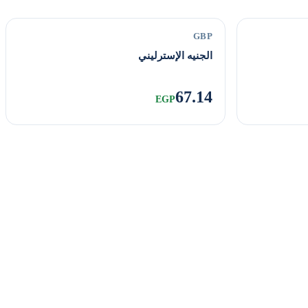
GBP
الجنيه الإسترليني
67.14
EGP