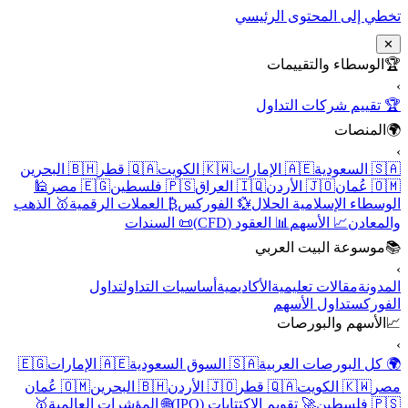
تخطي إلى المحتوى الرئيسي
✕
🏆
الوسطاء والتقييمات
›
🏆 تقييم شركات التداول
🌍
المنصات
›
🇸🇦 السعودية
🇦🇪 الإمارات
🇰🇼 الكويت
🇶🇦 قطر
🇧🇭 البحرين
🇴🇲 عُمان
🇯🇴 الأردن
🇮🇶 العراق
🇵🇸 فلسطين
🇪🇬 مصر
🕌
الوسطاء الإسلامية الحلال
💱 الفوركس
₿ العملات الرقمية
🥇 الذهب
والمعادن
📈 الأسهم
📊 العقود (CFD)
📜 السندات
📚
موسوعة البيت العربي
›
المدونة
مقالات تعليمية
الأكاديمية
أساسيات التداول
تداول
الفوركس
تداول الأسهم
📈
الأسهم والبورصات
›
🌍 كل البورصات العربية
🇸🇦 السوق السعودية
🇦🇪 الإمارات
🇪🇬
مصر
🇰🇼 الكويت
🇶🇦 قطر
🇯🇴 الأردن
🇧🇭 البحرين
🇴🇲 عُمان
🇵🇸 فلسطين
🚀 تقويم الاكتتابات (IPO)
🌐 المؤشرات العالمية
🥇