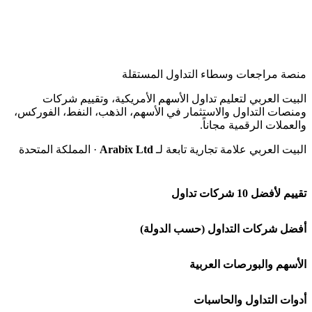
منصة مراجعات وسطاء التداول المستقلة
البيت العربي لتعليم تداول الأسهم الأمريكية، وتقييم شركات
ومنصات التداول والاستثمار في الأسهم، الذهب، النفط، الفوركس،
والعملات الرقمية مجاناً.
البيت العربي علامة تجارية تابعة لـ
Arabix Ltd
· المملكة المتحدة
تقييم لأفضل 10 شركات تداول
شركة Capital.com
أفضل شركات التداول (حسب الدولة)
افاتريد AvaTrade
شركات تداول في السعودية
الأسهم والبورصات العربية
اكسنس Exness
شركات تداول في الإمارات
🌍 كل البورصات العربية
أدوات التداول والحاسبات