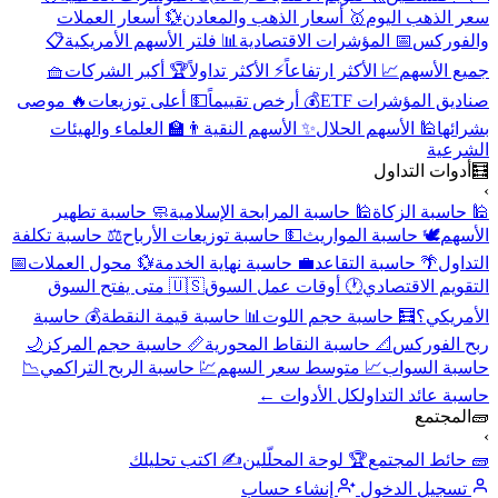
سعر الذهب اليوم
🥇 أسعار الذهب والمعادن
💱 أسعار العملات
والفوركس
📅 المؤشرات الاقتصادية
📊 فلتر الأسهم الأمريكية
📋
جميع الأسهم
📈 الأكثر ارتفاعاً
⚡ الأكثر تداولاً
🏆 أكبر الشركات
🧺
صناديق المؤشرات ETF
💰 أرخص تقييماً
💵 أعلى توزيعات
🔥 موصى
بشرائها
🕌 الأسهم الحلال
✨ الأسهم النقية
👨‍🏫 العلماء والهيئات
الشرعية
🧮
أدوات التداول
›
🕌 حاسبة الزكاة
🕌 حاسبة المرابحة الإسلامية
🧼 حاسبة تطهير
الأسهم
🕊️ حاسبة المواريث
💵 حاسبة توزيعات الأرباح
⚖️ حاسبة تكلفة
التداول
🌴 حاسبة التقاعد
💼 حاسبة نهاية الخدمة
💱 محول العملات
📅
التقويم الاقتصادي
🕐 أوقات عمل السوق
🇺🇸 متى يفتح السوق
الأمريكي؟
🧮 حاسبة حجم اللوت
📊 حاسبة قيمة النقطة
💰 حاسبة
ربح الفوركس
📐 حاسبة النقاط المحورية
📏 حاسبة حجم المركز
🌙
حاسبة السواب
📈 متوسط سعر السهم
💹 حاسبة الربح التراكمي
📉
حاسبة عائد التداول
كل الأدوات ←
🧱
المجتمع
›
🧱 حائط المجتمع
🏆 لوحة المحلّلين
✍️ اكتب تحليلك
تسجيل الدخول
إنشاء حساب